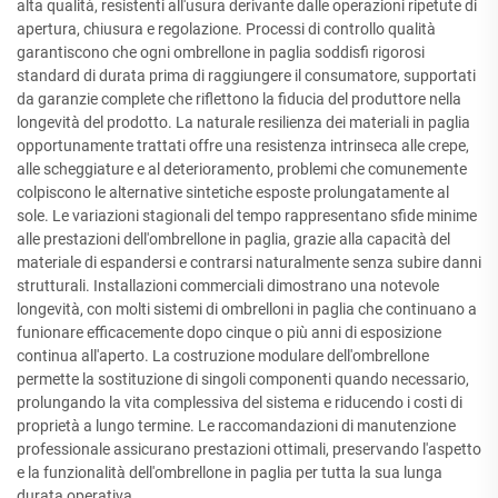
alta qualità, resistenti all'usura derivante dalle operazioni ripetute di
apertura, chiusura e regolazione. Processi di controllo qualità
garantiscono che ogni ombrellone in paglia soddisfi rigorosi
standard di durata prima di raggiungere il consumatore, supportati
da garanzie complete che riflettono la fiducia del produttore nella
longevità del prodotto. La naturale resilienza dei materiali in paglia
opportunamente trattati offre una resistenza intrinseca alle crepe,
alle scheggiature e al deterioramento, problemi che comunemente
colpiscono le alternative sintetiche esposte prolungatamente al
sole. Le variazioni stagionali del tempo rappresentano sfide minime
alle prestazioni dell'ombrellone in paglia, grazie alla capacità del
materiale di espandersi e contrarsi naturalmente senza subire danni
strutturali. Installazioni commerciali dimostrano una notevole
longevità, con molti sistemi di ombrelloni in paglia che continuano a
funionare efficacemente dopo cinque o più anni di esposizione
continua all'aperto. La costruzione modulare dell'ombrellone
permette la sostituzione di singoli componenti quando necessario,
prolungando la vita complessiva del sistema e riducendo i costi di
proprietà a lungo termine. Le raccomandazioni di manutenzione
professionale assicurano prestazioni ottimali, preservando l'aspetto
e la funzionalità dell'ombrellone in paglia per tutta la sua lunga
durata operativa.