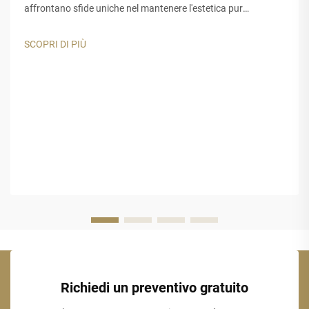
affrontano sfide uniche nel mantenere l'estetica pur
garantendo una lunga durata. I materiali tradizionali per tetti
e decorazioni spesso risultano inadeguati quando esposti a
SCOPRI DI PIÙ
raggi UV intensi...
Richiedi un preventivo gratuito