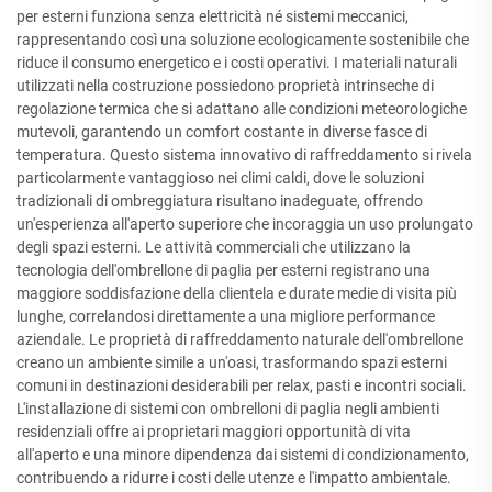
per esterni funziona senza elettricità né sistemi meccanici,
rappresentando così una soluzione ecologicamente sostenibile che
riduce il consumo energetico e i costi operativi. I materiali naturali
utilizzati nella costruzione possiedono proprietà intrinseche di
regolazione termica che si adattano alle condizioni meteorologiche
mutevoli, garantendo un comfort costante in diverse fasce di
temperatura. Questo sistema innovativo di raffreddamento si rivela
particolarmente vantaggioso nei climi caldi, dove le soluzioni
tradizionali di ombreggiatura risultano inadeguate, offrendo
un'esperienza all'aperto superiore che incoraggia un uso prolungato
degli spazi esterni. Le attività commerciali che utilizzano la
tecnologia dell'ombrellone di paglia per esterni registrano una
maggiore soddisfazione della clientela e durate medie di visita più
lunghe, correlandosi direttamente a una migliore performance
aziendale. Le proprietà di raffreddamento naturale dell'ombrellone
creano un ambiente simile a un'oasi, trasformando spazi esterni
comuni in destinazioni desiderabili per relax, pasti e incontri sociali.
L'installazione di sistemi con ombrelloni di paglia negli ambienti
residenziali offre ai proprietari maggiori opportunità di vita
all'aperto e una minore dipendenza dai sistemi di condizionamento,
contribuendo a ridurre i costi delle utenze e l'impatto ambientale.