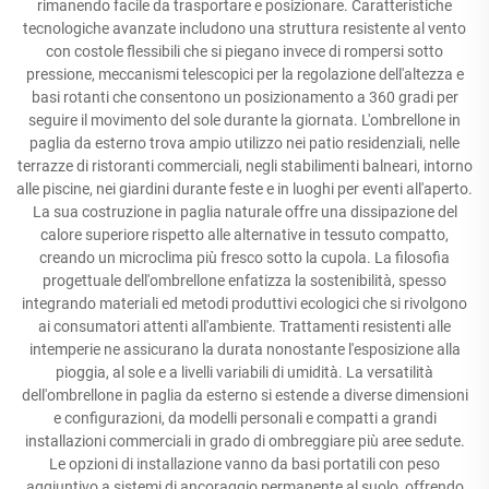
rimanendo facile da trasportare e posizionare. Caratteristiche
tecnologiche avanzate includono una struttura resistente al vento
con costole flessibili che si piegano invece di rompersi sotto
pressione, meccanismi telescopici per la regolazione dell'altezza e
basi rotanti che consentono un posizionamento a 360 gradi per
seguire il movimento del sole durante la giornata. L'ombrellone in
paglia da esterno trova ampio utilizzo nei patio residenziali, nelle
terrazze di ristoranti commerciali, negli stabilimenti balneari, intorno
alle piscine, nei giardini durante feste e in luoghi per eventi all'aperto.
La sua costruzione in paglia naturale offre una dissipazione del
calore superiore rispetto alle alternative in tessuto compatto,
creando un microclima più fresco sotto la cupola. La filosofia
progettuale dell'ombrellone enfatizza la sostenibilità, spesso
integrando materiali ed metodi produttivi ecologici che si rivolgono
ai consumatori attenti all'ambiente. Trattamenti resistenti alle
intemperie ne assicurano la durata nonostante l'esposizione alla
pioggia, al sole e a livelli variabili di umidità. La versatilità
dell'ombrellone in paglia da esterno si estende a diverse dimensioni
e configurazioni, da modelli personali e compatti a grandi
installazioni commerciali in grado di ombreggiare più aree sedute.
Le opzioni di installazione vanno da basi portatili con peso
aggiuntivo a sistemi di ancoraggio permanente al suolo, offrendo