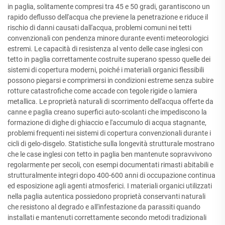
in paglia, solitamente compresi tra 45 e 50 gradi, garantiscono un
rapido deflusso dell'acqua che previene la penetrazione e riduce il
rischio di danni causati dall'acqua, problemi comuni nei tetti
convenzionali con pendenza minore durante eventi meteorologici
estremi. Le capacità di resistenza al vento delle case inglesi con
tetto in paglia correttamente costruite superano spesso quelle dei
sistemi di copertura moderni, poiché i materiali organici flessibili
possono piegarsi e comprimersi in condizioni estreme senza subire
rotture catastrofiche come accade con tegole rigide o lamiera
metallica. Le proprietà naturali di scorrimento dell'acqua offerte da
canne e paglia creano superfici auto-scolanti che impediscono la
formazione di dighe di ghiaccio e l'accumulo di acqua stagnante,
problemi frequenti nei sistemi di copertura convenzionali durante i
cicli di gelo-disgelo. Statistiche sulla longevità strutturale mostrano
che le case inglesi con tetto in paglia ben mantenute sopravvivono
regolarmente per secoli, con esempi documentati rimasti abitabili e
strutturalmente integri dopo 400-600 anni di occupazione continua
ed esposizione agli agenti atmosferici. I materiali organici utilizzati
nella paglia autentica possiedono proprietà conservanti naturali
che resistono al degrado e all'infestazione da parassiti quando
installati e mantenuti correttamente secondo metodi tradizionali