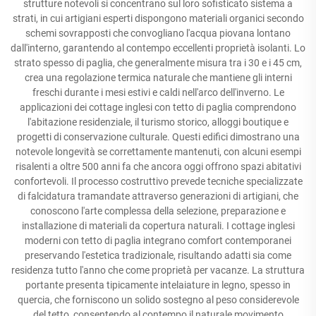
strutture notevoli si concentrano sul loro sofisticato sistema a
strati, in cui artigiani esperti dispongono materiali organici secondo
schemi sovrapposti che convogliano l'acqua piovana lontano
dall'interno, garantendo al contempo eccellenti proprietà isolanti. Lo
strato spesso di paglia, che generalmente misura tra i 30 e i 45 cm,
crea una regolazione termica naturale che mantiene gli interni
freschi durante i mesi estivi e caldi nell'arco dell'inverno. Le
applicazioni dei cottage inglesi con tetto di paglia comprendono
l'abitazione residenziale, il turismo storico, alloggi boutique e
progetti di conservazione culturale. Questi edifici dimostrano una
notevole longevità se correttamente mantenuti, con alcuni esempi
risalenti a oltre 500 anni fa che ancora oggi offrono spazi abitativi
confortevoli. Il processo costruttivo prevede tecniche specializzate
di falcidatura tramandate attraverso generazioni di artigiani, che
conoscono l'arte complessa della selezione, preparazione e
installazione di materiali da copertura naturali. I cottage inglesi
moderni con tetto di paglia integrano comfort contemporanei
preservando l'estetica tradizionale, risultando adatti sia come
residenza tutto l'anno che come proprietà per vacanze. La struttura
portante presenta tipicamente intelaiature in legno, spesso in
quercia, che forniscono un solido sostegno al peso considerevole
del tetto, consentendo al contempo il naturale movimento