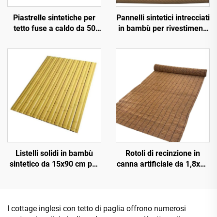
Piastrelle sintetiche per
Pannelli sintetici intrecciati
tetto fuse a caldo da 50
in bambù per rivestimenti
cm x 3 m con resistenza al
murali interni ed esterni
fuoco migliorata
Listelli solidi in bambù
Rotoli di recinzione in
sintetico da 15x90 cm per
canna artificiale da 1,8x10
pavimentazioni e
m per schermatura della
rivestimenti
privacy
I cottage inglesi con tetto di paglia offrono numerosi