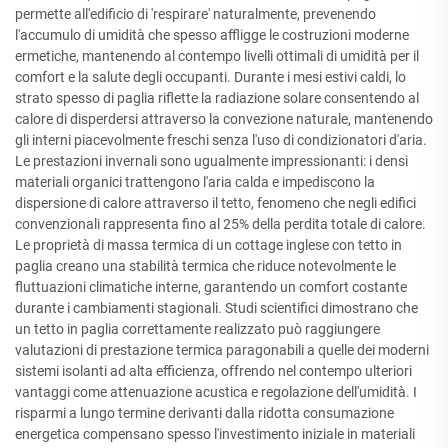
permette all'edificio di 'respirare' naturalmente, prevenendo
l'accumulo di umidità che spesso affligge le costruzioni moderne
ermetiche, mantenendo al contempo livelli ottimali di umidità per il
comfort e la salute degli occupanti. Durante i mesi estivi caldi, lo
strato spesso di paglia riflette la radiazione solare consentendo al
calore di disperdersi attraverso la convezione naturale, mantenendo
gli interni piacevolmente freschi senza l'uso di condizionatori d'aria.
Le prestazioni invernali sono ugualmente impressionanti: i densi
materiali organici trattengono l'aria calda e impediscono la
dispersione di calore attraverso il tetto, fenomeno che negli edifici
convenzionali rappresenta fino al 25% della perdita totale di calore.
Le proprietà di massa termica di un cottage inglese con tetto in
paglia creano una stabilità termica che riduce notevolmente le
fluttuazioni climatiche interne, garantendo un comfort costante
durante i cambiamenti stagionali. Studi scientifici dimostrano che
un tetto in paglia correttamente realizzato può raggiungere
valutazioni di prestazione termica paragonabili a quelle dei moderni
sistemi isolanti ad alta efficienza, offrendo nel contempo ulteriori
vantaggi come attenuazione acustica e regolazione dell'umidità. I
risparmi a lungo termine derivanti dalla ridotta consumazione
energetica compensano spesso l'investimento iniziale in materiali