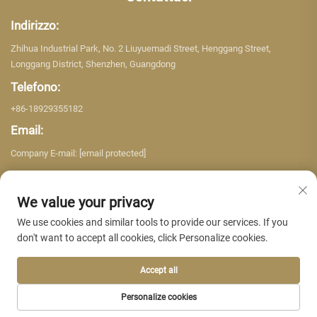
Indirizzo:
Zhihua Industrial Park, No. 2 Liuyuemadi Street, Henggang Street,
Longgang District, Shenzhen, Guangdong
Telefono:
+86-18929355182
Email:
Company E-mail:
[email protected]
We value your privacy
We use cookies and similar tools to provide our services. If you
don't want to accept all cookies, click Personalize cookies.
Copyright © 2026 Shenzhen Yujing Building Material Co. LTD. Tutti i diritti
riservati. -
Informativa sulla privacy
Accept all
Personalize cookies
HOMEPAGE
PRODOTTI
E-MAIL
TEL