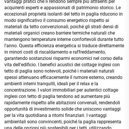
vantaggi pratici che li rendono sempre più attraenti per
acquirenti esperti e appassionati di patrimonio storico. Le
eccezionali proprietà isolanti del tetto in paglia riducono in
modo significativo il consumo energetico rispetto ai
materiali da tetto convenzionali, poiché gli strati densi di
materiali organici creano barriere termiche naturali che
mantengono temperature interne confortevoli durante tutto
l'anno. Questa efficienza energetica si traduce direttamente
in minori costi di riscaldamento e raffreddamento,
garantendo sostanziosi risparmi economici nel corso della
vita dell'edificio. I benefici acustici dei cottage inglesi con
tetto di paglia sono notevoli, poiché i materiali naturali
spessi attenuano efficacemente il rumore esterno, creando
ambienti interni tranquilli, ideali per il relax e la
concentrazione. I valori immobiliari per autentici cottage
inglesi con tetto di paglia tendono ad aumentare più
rapidamente rispetto alle abitazioni convenali, rendendoli
opportunità di investimento solide che uniscono vantaggi
per la vita quotidiana a ritorni finanziari. I vantaggi
ambientali sono convincenti, poiché la paglia rappresenta
una delle opzioni più sostenibili per i tetti, utilizzando