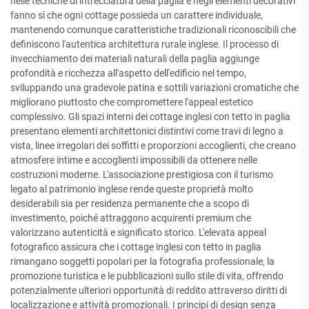
nelle tecniche di intrecciatura della paglia e negli elementi decorativi
fanno sì che ogni cottage possieda un carattere individuale,
mantenendo comunque caratteristiche tradizionali riconoscibili che
definiscono l'autentica architettura rurale inglese. Il processo di
invecchiamento dei materiali naturali della paglia aggiunge
profondità e ricchezza all'aspetto dell'edificio nel tempo,
sviluppando una gradevole patina e sottili variazioni cromatiche che
migliorano piuttosto che compromettere l'appeal estetico
complessivo. Gli spazi interni dei cottage inglesi con tetto in paglia
presentano elementi architettonici distintivi come travi di legno a
vista, linee irregolari dei soffitti e proporzioni accoglienti, che creano
atmosfere intime e accoglienti impossibili da ottenere nelle
costruzioni moderne. L'associazione prestigiosa con il turismo
legato al patrimonio inglese rende queste proprietà molto
desiderabili sia per residenza permanente che a scopo di
investimento, poiché attraggono acquirenti premium che
valorizzano autenticità e significato storico. L'elevata appeal
fotografico assicura che i cottage inglesi con tetto in paglia
rimangano soggetti popolari per la fotografia professionale, la
promozione turistica e le pubblicazioni sullo stile di vita, offrendo
potenzialmente ulteriori opportunità di reddito attraverso diritti di
localizzazione e attività promozionali. I principi di design senza