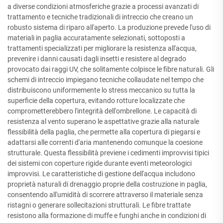
a diverse condizioni atmosferiche grazie a processi avanzati di
trattamento e tecniche tradizionali di intreccio che creano un
robusto sistema di riparo all'aperto. La produzione prevede l'uso di
materiali in paglia accuratamente selezionati, sottoposti a
trattamenti specializzati per migliorare la resistenza all'acqua,
prevenire i danni causati dagli insetti e resistere al degrado
provocato dai raggi UV, che solitamente colpisce le fibre naturali. Gli
schemi di intreccio impiegano tecniche collaudate nel tempo che
distribuiscono uniformemente lo stress meccanico su tutta la
superficie della copertura, evitando rotture localizzate che
comprometterebbero l'integrità dell'ombrellone. Le capacità di
resistenza al vento superano le aspettative grazie alla naturale
flessibilità della paglia, che permette alla copertura di piegarsi e
adattarsi alle correnti d'aria mantenendo comunque la coesione
strutturale. Questa flessibilità previene i cedimenti improvvisi tipici
dei sistemi con coperture rigide durante eventi meteorologici
improvvisi. Le caratteristiche di gestione dell'acqua includono
proprietà naturali di drenaggio proprie della costruzione in paglia,
consentendo all'umidità di scorrere attraverso il materiale senza
ristagni o generare sollecitazioni strutturali. Le fibre trattate
resistono alla formazione di muffe e funghi anche in condizioni di