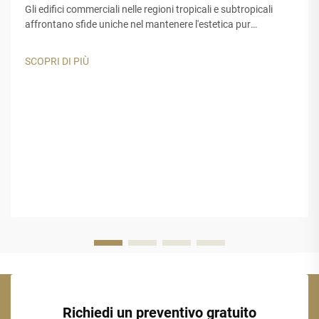
Gli edifici commerciali nelle regioni tropicali e subtropicali
affrontano sfide uniche nel mantenere l'estetica pur
garantendo una lunga durata. I materiali tradizionali per tetti
e decorazioni spesso risultano inadeguati quando esposti a
SCOPRI DI PIÙ
raggi UV intensi...
Richiedi un preventivo gratuito