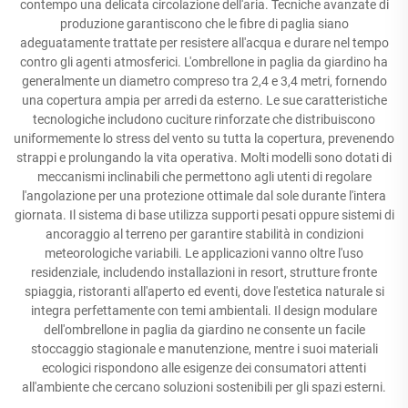
contempo una delicata circolazione dell'aria. Tecniche avanzate di
produzione garantiscono che le fibre di paglia siano
adeguatamente trattate per resistere all'acqua e durare nel tempo
contro gli agenti atmosferici. L'ombrellone in paglia da giardino ha
generalmente un diametro compreso tra 2,4 e 3,4 metri, fornendo
una copertura ampia per arredi da esterno. Le sue caratteristiche
tecnologiche includono cuciture rinforzate che distribuiscono
uniformemente lo stress del vento su tutta la copertura, prevenendo
strappi e prolungando la vita operativa. Molti modelli sono dotati di
meccanismi inclinabili che permettono agli utenti di regolare
l'angolazione per una protezione ottimale dal sole durante l'intera
giornata. Il sistema di base utilizza supporti pesati oppure sistemi di
ancoraggio al terreno per garantire stabilità in condizioni
meteorologiche variabili. Le applicazioni vanno oltre l'uso
residenziale, includendo installazioni in resort, strutture fronte
spiaggia, ristoranti all'aperto ed eventi, dove l'estetica naturale si
integra perfettamente con temi ambientali. Il design modulare
dell'ombrellone in paglia da giardino ne consente un facile
stoccaggio stagionale e manutenzione, mentre i suoi materiali
ecologici rispondono alle esigenze dei consumatori attenti
all'ambiente che cercano soluzioni sostenibili per gli spazi esterni.