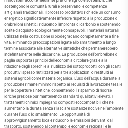
rinnovabili raccolte mediante pratiche agricole sostenibili, che
sostengono le comunità rurali e preservano le competenze
artigianali tradizionali. Il processo produttivo richiede un consumo
energetico significativamente inferiore rispetto alla produzione di
ombrelloni sintetici, riducendo l'impronta di carbonio e sostenendo
scelte d'acquisto ecologicamente consapevoli. I materiali naturali
utilizzati nella costruzione si biodegradano completamente a fine
vita, eliminando preoccupazioni legate allo smaltimento a lungo
termine associate alle alternative sintetiche che permanerebbero
indefinitamente nelle discariche. La produzione dell'ombrellone di
paglia supporta i principi dell'economia circolare grazie alla
riduzione degli sprechi e al riutilizzo dei sottoprodotti, con gli scarti
produttivi spesso riutilizzati per altre applicazioni o restituiti ai
sistemi agricoli come materia organica. L'uso dell'acqua durante la
produzione rimane minimo rispetto ai requisiti di lavorazione tessile
per le coperture sintetiche, consentendo il risparmio di risorse
idriche preziose pur mantenendo standard qualitativi elevati. I
trattamenti chimici impiegano composti ecocompatibili che ne
aumentano la durata senza rilasciare sostanze nocive nell'ambiente
durante l'uso o lo smaltimento. Le opportunità di
approvvigionamento locale riducono le emissioni derivanti dal
trasporto, sostenendo al contempo le economie regionali e le