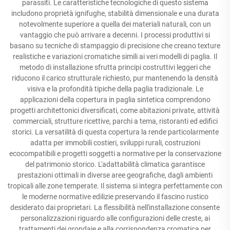
parassiti. Le caratteristiche tecnologiche di questo sistema
includono proprietà ignifughe, stabilità dimensionale e una durata
notevolmente superiore a quella dei materiali naturali, con un
vantaggio che può arrivare a decenni. I processi produttivi si
basano su tecniche di stampaggio di precisione che creano texture
realistiche e variazioni cromatiche simili ai veri modelli di paglia. Il
metodo di installazione sfrutta principi costruttivi leggeri che
riducono il carico strutturale richiesto, pur mantenendo la densità
visiva e la profondità tipiche della paglia tradizionale. Le
applicazioni della copertura in paglia sintetica comprendono
progetti architettonici diversificati, come abitazioni private, attività
commerciali, strutture ricettive, parchi a tema, ristoranti ed edifici
storici. La versatilità di questa copertura la rende particolarmente
adatta per immobili costieri, sviluppi rurali, costruzioni
ecocompatibili e progetti soggetti a normative per la conservazione
del patrimonio storico. L'adattabilità climatica garantisce
prestazioni ottimali in diverse aree geografiche, dagli ambienti
tropicali alle zone temperate. Il sistema si integra perfettamente con
le moderne normative edilizie preservando il fascino rustico
desiderato dai proprietari. La flessibilità nell'installazione consente
personalizzazioni riguardo alle configurazioni delle creste, ai
trattamenti dei grondaie e alla corrispondenza cromatica per