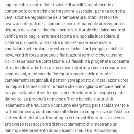
impermeabile contro l'infiltrazione di umidità, mantenendo al
contempo le caratteristiche traspiranti essenziali per una corretta
ventilazione e regolazione della temperatura. Stabilizzatori UV
avanzati integrati nella composizione del materiale prevengono il
degrado del colore e l'indebolimento strutturale che tipicamente si
verifica nella paglia naturale esposta a lungo alla luce solare. Il
sistema di copertura dimostra un'eccezionale resistenza a
condizioni meteorologiche estreme, inclusi forti piogge, carichi di
neve, venti di forza uragano e fluttuazioni termiche che causano
cicli di espansione e contrazione. La flessibilità progettata consente
al materiale di adattarsi ai movimenti strutturali senza crepature o
separazioni, mantenendo l'integrità impermeabile durante i
cambiamenti stagionali. Il pattern sovrapposto di installazione crea
molteplici barriere contro l'umidità che convogliano efficacemente
l'acqua evitando al contempo la penetrazione della pioggia spinta
dal vento. Le proprietà termiche offrono benefici naturali di
isolamento che riducono il consumo energetico per riscaldamento e
raffreddamento, contribuendo all'efficienza complessiva dell'edificio
e al comfort abitativo. Il vantaggio in termini di durata si evidenzia
attraverso test accelerati di invecchiamento che mostrano un
minimo deterioramento dopo decenni simulati di esposizione,