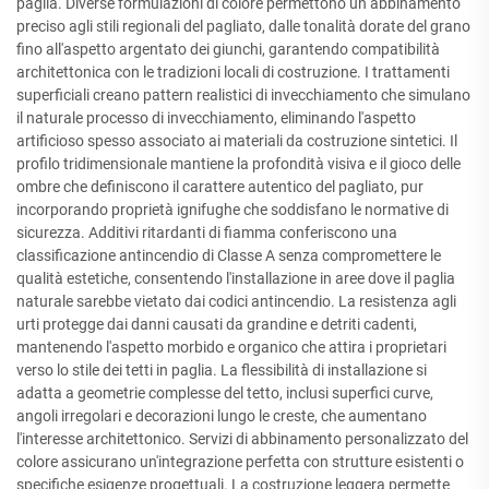
paglia. Diverse formulazioni di colore permettono un abbinamento
preciso agli stili regionali del pagliato, dalle tonalità dorate del grano
fino all'aspetto argentato dei giunchi, garantendo compatibilità
architettonica con le tradizioni locali di costruzione. I trattamenti
superficiali creano pattern realistici di invecchiamento che simulano
il naturale processo di invecchiamento, eliminando l'aspetto
artificioso spesso associato ai materiali da costruzione sintetici. Il
profilo tridimensionale mantiene la profondità visiva e il gioco delle
ombre che definiscono il carattere autentico del pagliato, pur
incorporando proprietà ignifughe che soddisfano le normative di
sicurezza. Additivi ritardanti di fiamma conferiscono una
classificazione antincendio di Classe A senza compromettere le
qualità estetiche, consentendo l'installazione in aree dove il paglia
naturale sarebbe vietato dai codici antincendio. La resistenza agli
urti protegge dai danni causati da grandine e detriti cadenti,
mantenendo l'aspetto morbido e organico che attira i proprietari
verso lo stile dei tetti in paglia. La flessibilità di installazione si
adatta a geometrie complesse del tetto, inclusi superfici curve,
angoli irregolari e decorazioni lungo le creste, che aumentano
l'interesse architettonico. Servizi di abbinamento personalizzato del
colore assicurano un'integrazione perfetta con strutture esistenti o
specifiche esigenze progettuali. La costruzione leggera permette