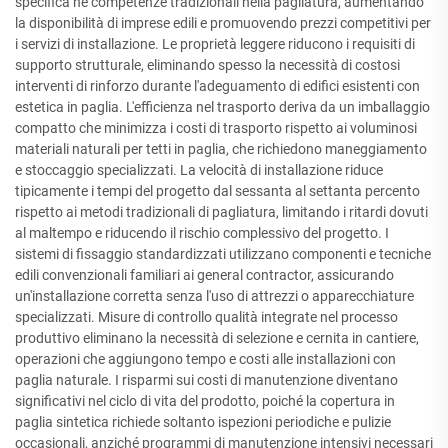
specifica né competenze tradizionali nella pagliatura, aumentando
la disponibilità di imprese edili e promuovendo prezzi competitivi per
i servizi di installazione. Le proprietà leggere riducono i requisiti di
supporto strutturale, eliminando spesso la necessità di costosi
interventi di rinforzo durante l'adeguamento di edifici esistenti con
estetica in paglia. L'efficienza nel trasporto deriva da un imballaggio
compatto che minimizza i costi di trasporto rispetto ai voluminosi
materiali naturali per tetti in paglia, che richiedono maneggiamento
e stoccaggio specializzati. La velocità di installazione riduce
tipicamente i tempi del progetto dal sessanta al settanta percento
rispetto ai metodi tradizionali di pagliatura, limitando i ritardi dovuti
al maltempo e riducendo il rischio complessivo del progetto. I
sistemi di fissaggio standardizzati utilizzano componenti e tecniche
edili convenzionali familiari ai general contractor, assicurando
un'installazione corretta senza l'uso di attrezzi o apparecchiature
specializzati. Misure di controllo qualità integrate nel processo
produttivo eliminano la necessità di selezione e cernita in cantiere,
operazioni che aggiungono tempo e costi alle installazioni con
paglia naturale. I risparmi sui costi di manutenzione diventano
significativi nel ciclo di vita del prodotto, poiché la copertura in
paglia sintetica richiede soltanto ispezioni periodiche e pulizie
occasionali, anziché programmi di manutenzione intensivi necessari