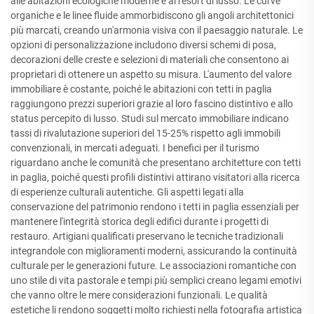
alle abitazioni ecologiche moderne e ai resort di lusso. Le curve
organiche e le linee fluide ammorbidiscono gli angoli architettonici
più marcati, creando un'armonia visiva con il paesaggio naturale. Le
opzioni di personalizzazione includono diversi schemi di posa,
decorazioni delle creste e selezioni di materiali che consentono ai
proprietari di ottenere un aspetto su misura. L'aumento del valore
immobiliare è costante, poiché le abitazioni con tetti in paglia
raggiungono prezzi superiori grazie al loro fascino distintivo e allo
status percepito di lusso. Studi sul mercato immobiliare indicano
tassi di rivalutazione superiori del 15-25% rispetto agli immobili
convenzionali, in mercati adeguati. I benefici per il turismo
riguardano anche le comunità che presentano architetture con tetti
in paglia, poiché questi profili distintivi attirano visitatori alla ricerca
di esperienze culturali autentiche. Gli aspetti legati alla
conservazione del patrimonio rendono i tetti in paglia essenziali per
mantenere l'integrità storica degli edifici durante i progetti di
restauro. Artigiani qualificati preservano le tecniche tradizionali
integrandole con miglioramenti moderni, assicurando la continuità
culturale per le generazioni future. Le associazioni romantiche con
uno stile di vita pastorale e tempi più semplici creano legami emotivi
che vanno oltre le mere considerazioni funzionali. Le qualità
estetiche li rendono soggetti molto richiesti nella fotografia artistica