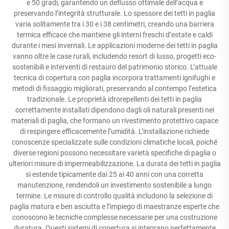
e 50 gradi, garantendo un deflusso ottimale dell’acqua e
preservando l’integrità strutturale. Lo spessore dei tetti in paglia
varia solitamente tra i 30 e i 38 centimetri, creando una barriera
termica efficace che mantiene gli interni freschi d’estate e caldi
durante i mesi invernali. Le applicazioni moderne dei tetti in paglia
vanno oltre le case rurali, includendo resort di lusso, progetti eco-
sostenibili e interventi di restauro del patrimonio storico. L’attuale
tecnica di copertura con paglia incorpora trattamenti ignifughi e
metodi di fissaggio migliorati, preservando al contempo l’estetica
tradizionale. Le proprietà idrorepellenti dei tetti in paglia
correttamente installati dipendono dagli oli naturali presenti nei
materiali di paglia, che formano un rivestimento protettivo capace
di respingere efficacemente l’umidità. L’installazione richiede
conoscenze specializzate sulle condizioni climatiche locali, poiché
diverse regioni possono necessitare varietà specifiche di paglia o
ulteriori misure di impermeabilizzazione. La durata dei tetti in paglia
si estende tipicamente dai 25 ai 40 anni con una corretta
manutenzione, rendendoli un investimento sostenibile a lungo
termine. Le misure di controllo qualità includono la selezione di
paglia matura e ben asciutta e l’impiego di maestranze esperte che
conoscono le tecniche complesse necessarie per una costruzione
duratura. Questi sistemi di copertura si integrano perfettamente