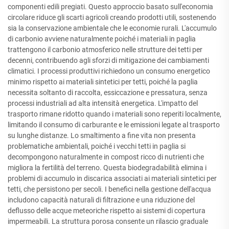
componenti edili pregiati. Questo approccio basato sull'economia
circolare riduce gli scarti agricoli creando prodotti utili, sostenendo
sia la conservazione ambientale che le economie rurali. L'accumulo
di carbonio avviene naturalmente poiché i materiali in paglia
trattengono il carbonio atmosferico nelle strutture dei tetti per
decenni, contribuendo agli sforzi di mitigazione dei cambiamenti
climatici. I processi produttivi richiedono un consumo energetico
minimo rispetto ai materiali sintetici per tetti, poiché la paglia
necessita soltanto di raccolta, essiccazione e pressatura, senza
processi industriali ad alta intensità energetica. L'impatto del
trasporto rimane ridotto quando i materiali sono reperiti localmente,
limitando il consumo di carburante e le emissioni legate al trasporto
su lunghe distanze. Lo smaltimento a fine vita non presenta
problematiche ambientali, poiché i vecchi tetti in paglia si
decompongono naturalmente in compost ricco di nutrienti che
migliora la fertilità del terreno. Questa biodegradabilità elimina i
problemi di accumulo in discarica associati ai materiali sintetici per
tetti, che persistono per secoli. I benefici nella gestione dell'acqua
includono capacità naturali di filtrazione e una riduzione del
deflusso delle acque meteoriche rispetto ai sistemi di copertura
impermeabili. La struttura porosa consente un rilascio graduale