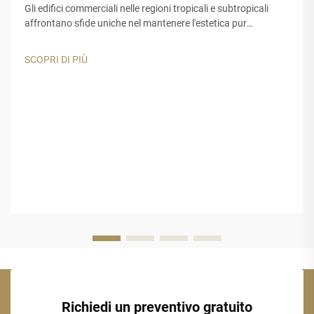
Gli edifici commerciali nelle regioni tropicali e subtropicali
affrontano sfide uniche nel mantenere l'estetica pur
garantendo una lunga durata. I materiali tradizionali per tetti
e decorazioni spesso risultano inadeguati quando esposti a
SCOPRI DI PIÙ
raggi UV intensi...
Richiedi un preventivo gratuito