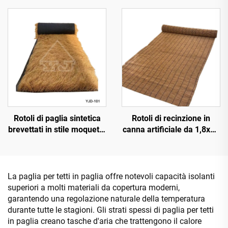
tetti di resort tropicali
fuoco migliorata
Rotoli di paglia sintetica
Rotoli di recinzione in
brevettati in stile moquette
canna artificiale da 1,8x10
da 1x15 m di larghezza
m per schermatura della
per installazione rapida
privacy
La paglia per tetti in paglia offre notevoli capacità isolanti
superiori a molti materiali da copertura moderni,
garantendo una regolazione naturale della temperatura
durante tutte le stagioni. Gli strati spessi di paglia per tetti
in paglia creano tasche d'aria che trattengono il calore