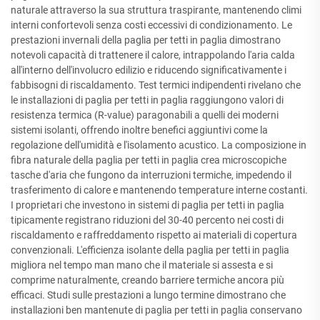
naturale attraverso la sua struttura traspirante, mantenendo climi
interni confortevoli senza costi eccessivi di condizionamento. Le
prestazioni invernali della paglia per tetti in paglia dimostrano
notevoli capacità di trattenere il calore, intrappolando l'aria calda
all'interno dell'involucro edilizio e riducendo significativamente i
fabbisogni di riscaldamento. Test termici indipendenti rivelano che
le installazioni di paglia per tetti in paglia raggiungono valori di
resistenza termica (R-value) paragonabili a quelli dei moderni
sistemi isolanti, offrendo inoltre benefici aggiuntivi come la
regolazione dell'umidità e l'isolamento acustico. La composizione in
fibra naturale della paglia per tetti in paglia crea microscopiche
tasche d'aria che fungono da interruzioni termiche, impedendo il
trasferimento di calore e mantenendo temperature interne costanti.
I proprietari che investono in sistemi di paglia per tetti in paglia
tipicamente registrano riduzioni del 30-40 percento nei costi di
riscaldamento e raffreddamento rispetto ai materiali di copertura
convenzionali. L'efficienza isolante della paglia per tetti in paglia
migliora nel tempo man mano che il materiale si assesta e si
comprime naturalmente, creando barriere termiche ancora più
efficaci. Studi sulle prestazioni a lungo termine dimostrano che
installazioni ben mantenute di paglia per tetti in paglia conservano