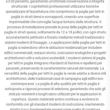
e il 20 percento, garantendo un'ottimale conservazione e integrità
strutturale. I copritettisti professionisti utilizzano tecniche
specializzate di fascettatura che comprimono la paglia per tetti in
paglia in strati densi e sovrapposti, creando una superficie
impermeabile che convoglia l'acqua lontano dalla struttura. Il
processo di installazione prevede la posa della paglia per tetti in
paglia in strati spessi, solitamente da 12 a 18 pollici, con ogni strato
accuratamente pettinato e fissato mediante metodi tradizionali o
sistemi moderni di fissaggio. Le applicazioni della paglia per tetti in
paglia si estendono oltre le abitazioni residenziali per includere
edifici commerciali, restauri storici, costruzioni ecologiche e progetti
architettonici volti a soluzioni sostenibili. I moderni sistemi di paglia
per tetti in paglia integrano ritardanti di fiamma e repellenti per
parassiti, preservando le caratteristiche naturali del materiale. La
versatilità della paglia per tetti in paglia la rende adatta a diversi stili
architettonici, dalle tradizionali case di campagna agli edifici eco-
contemporanei. La paglia di alta qualità per tetti in paglia è
sottoposta a rigorosi processi di selezione, garantendo che solo gli
steli più resistenti e lunghi siano utilizzati per le applicazioni in
copertura. Questo materiale antico continua a evolversi in
conformità con gli standard moderni di costruzione, mantenendo
intatto il suo fondamentale appeal come scelta di copertura