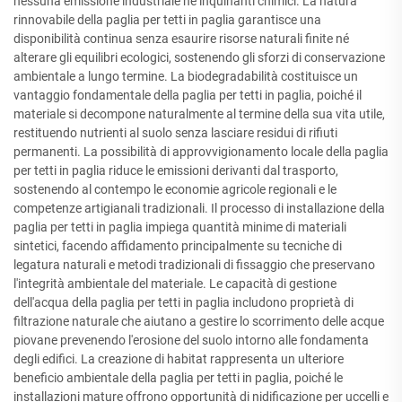
nessuna emissione industriale né inquinanti chimici. La natura
rinnovabile della paglia per tetti in paglia garantisce una
disponibilità continua senza esaurire risorse naturali finite né
alterare gli equilibri ecologici, sostenendo gli sforzi di conservazione
ambientale a lungo termine. La biodegradabilità costituisce un
vantaggio fondamentale della paglia per tetti in paglia, poiché il
materiale si decompone naturalmente al termine della sua vita utile,
restituendo nutrienti al suolo senza lasciare residui di rifiuti
permanenti. La possibilità di approvvigionamento locale della paglia
per tetti in paglia riduce le emissioni derivanti dal trasporto,
sostenendo al contempo le economie agricole regionali e le
competenze artigianali tradizionali. Il processo di installazione della
paglia per tetti in paglia impiega quantità minime di materiali
sintetici, facendo affidamento principalmente su tecniche di
legatura naturali e metodi tradizionali di fissaggio che preservano
l'integrità ambientale del materiale. Le capacità di gestione
dell'acqua della paglia per tetti in paglia includono proprietà di
filtrazione naturale che aiutano a gestire lo scorrimento delle acque
piovane prevenendo l'erosione del suolo intorno alle fondamenta
degli edifici. La creazione di habitat rappresenta un ulteriore
beneficio ambientale della paglia per tetti in paglia, poiché le
installazioni mature offrono opportunità di nidificazione per uccelli e