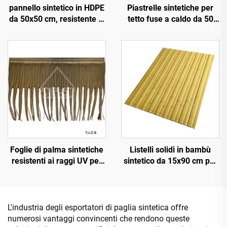
pannello sintetico in HDPE
Piastrelle sintetiche per
da 50x50 cm, resistente ai
tetto fuse a caldo da 50
raggi UV per 15 anni, per
cm x 3 m con resistenza al
tetti di resort tropicali
fuoco migliorata
Foglie di palma sintetiche
Listelli solidi in bambù
resistenti ai raggi UV per
sintetico da 15x90 cm per
decorazione paesaggistica
pavimentazioni e
esterna
rivestimenti
L'industria degli esportatori di paglia sintetica offre
numerosi vantaggi convincenti che rendono queste