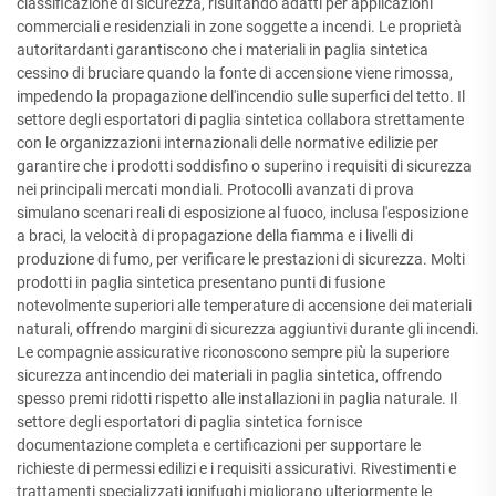
classificazione di sicurezza, risultando adatti per applicazioni
commerciali e residenziali in zone soggette a incendi. Le proprietà
autoritardanti garantiscono che i materiali in paglia sintetica
cessino di bruciare quando la fonte di accensione viene rimossa,
impedendo la propagazione dell'incendio sulle superfici del tetto. Il
settore degli esportatori di paglia sintetica collabora strettamente
con le organizzazioni internazionali delle normative edilizie per
garantire che i prodotti soddisfino o superino i requisiti di sicurezza
nei principali mercati mondiali. Protocolli avanzati di prova
simulano scenari reali di esposizione al fuoco, inclusa l'esposizione
a braci, la velocità di propagazione della fiamma e i livelli di
produzione di fumo, per verificare le prestazioni di sicurezza. Molti
prodotti in paglia sintetica presentano punti di fusione
notevolmente superiori alle temperature di accensione dei materiali
naturali, offrendo margini di sicurezza aggiuntivi durante gli incendi.
Le compagnie assicurative riconoscono sempre più la superiore
sicurezza antincendio dei materiali in paglia sintetica, offrendo
spesso premi ridotti rispetto alle installazioni in paglia naturale. Il
settore degli esportatori di paglia sintetica fornisce
documentazione completa e certificazioni per supportare le
richieste di permessi edilizi e i requisiti assicurativi. Rivestimenti e
trattamenti specializzati ignifughi migliorano ulteriormente le