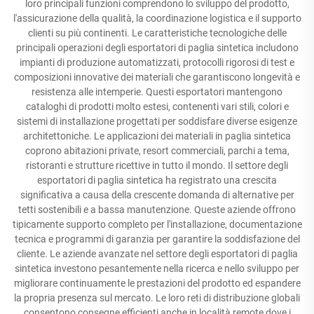
loro principali funzioni comprendono lo sviluppo del prodotto,
l'assicurazione della qualità, la coordinazione logistica e il supporto
clienti su più continenti. Le caratteristiche tecnologiche delle
principali operazioni degli esportatori di paglia sintetica includono
impianti di produzione automatizzati, protocolli rigorosi di test e
composizioni innovative dei materiali che garantiscono longevità e
resistenza alle intemperie. Questi esportatori mantengono
cataloghi di prodotti molto estesi, contenenti vari stili, colori e
sistemi di installazione progettati per soddisfare diverse esigenze
architettoniche. Le applicazioni dei materiali in paglia sintetica
coprono abitazioni private, resort commerciali, parchi a tema,
ristoranti e strutture ricettive in tutto il mondo. Il settore degli
esportatori di paglia sintetica ha registrato una crescita
significativa a causa della crescente domanda di alternative per
tetti sostenibili e a bassa manutenzione. Queste aziende offrono
tipicamente supporto completo per l'installazione, documentazione
tecnica e programmi di garanzia per garantire la soddisfazione del
cliente. Le aziende avanzate nel settore degli esportatori di paglia
sintetica investono pesantemente nella ricerca e nello sviluppo per
migliorare continuamente le prestazioni del prodotto ed espandere
la propria presenza sul mercato. Le loro reti di distribuzione globali
consentono consegne efficienti anche in località remote dove i