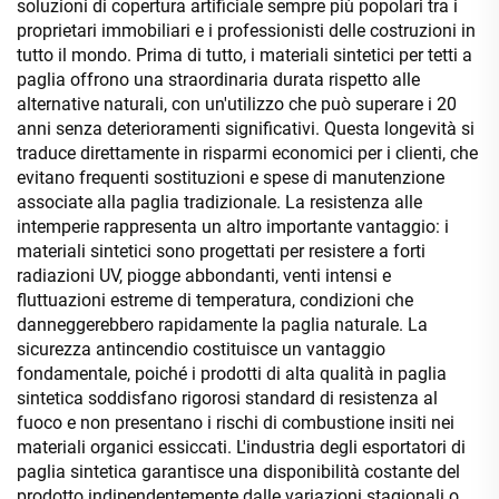
soluzioni di copertura artificiale sempre più popolari tra i
proprietari immobiliari e i professionisti delle costruzioni in
tutto il mondo. Prima di tutto, i materiali sintetici per tetti a
paglia offrono una straordinaria durata rispetto alle
alternative naturali, con un'utilizzo che può superare i 20
anni senza deterioramenti significativi. Questa longevità si
traduce direttamente in risparmi economici per i clienti, che
evitano frequenti sostituzioni e spese di manutenzione
associate alla paglia tradizionale. La resistenza alle
intemperie rappresenta un altro importante vantaggio: i
materiali sintetici sono progettati per resistere a forti
radiazioni UV, piogge abbondanti, venti intensi e
fluttuazioni estreme di temperatura, condizioni che
danneggerebbero rapidamente la paglia naturale. La
sicurezza antincendio costituisce un vantaggio
fondamentale, poiché i prodotti di alta qualità in paglia
sintetica soddisfano rigorosi standard di resistenza al
fuoco e non presentano i rischi di combustione insiti nei
materiali organici essiccati. L'industria degli esportatori di
paglia sintetica garantisce una disponibilità costante del
prodotto indipendentemente dalle variazioni stagionali o