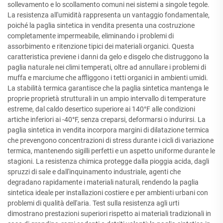
sollevamento e lo scollamento comuni nei sistemi a singole tegole.
La resistenza all'umidità rappresenta un vantaggio fondamentale,
poiché la paglia sintetica in vendita presenta una costruzione
completamente impermeabile, eliminando i problemi di
assorbimento e ritenzione tipici dei materiali organici. Questa
caratteristica previene i danni da gelo e disgelo che distruggono la
paglia naturale nei climi temperati, oltre ad annullare i problemi di
muffa e marciume che affliggono i tetti organici in ambienti umidi.
La stabilità termica garantisce che la paglia sintetica mantenga le
proprie proprietà strutturali in un ampio intervallo di temperature
estreme, dal caldo desertico superiore ai 140°F alle condizioni
artiche inferiori ai -40°F, senza creparsi, deformarsi o indurirsi. La
paglia sintetica in vendita incorpora margini di dilatazione termica
che prevengono concentrazioni di stress durante i cicli di variazione
termica, mantenendo sigilli perfetti e un aspetto uniforme durante le
stagioni. La resistenza chimica protegge dalla pioggia acida, dagli
spruzzi di sale e dall'inquinamento industriale, agenti che
degradano rapidamente i materiali naturali, rendendo la paglia
sintetica ideale per installazioni costiere e per ambienti urbani con
problemi di qualità dell'aria. Test sulla resistenza agli urti
dimostrano prestazioni superiori rispetto ai materiali tradizionali in