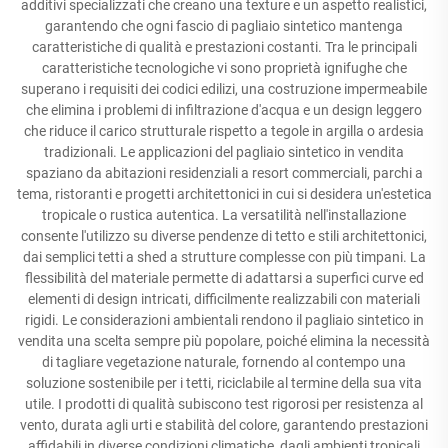
additivi specializzati che creano una texture e un aspetto realistici,
garantendo che ogni fascio di pagliaio sintetico mantenga
caratteristiche di qualità e prestazioni costanti. Tra le principali
caratteristiche tecnologiche vi sono proprietà ignifughe che
superano i requisiti dei codici edilizi, una costruzione impermeabile
che elimina i problemi di infiltrazione d'acqua e un design leggero
che riduce il carico strutturale rispetto a tegole in argilla o ardesia
tradizionali. Le applicazioni del pagliaio sintetico in vendita
spaziano da abitazioni residenziali a resort commerciali, parchi a
tema, ristoranti e progetti architettonici in cui si desidera un'estetica
tropicale o rustica autentica. La versatilità nell'installazione
consente l'utilizzo su diverse pendenze di tetto e stili architettonici,
dai semplici tetti a shed a strutture complesse con più timpani. La
flessibilità del materiale permette di adattarsi a superfici curve ed
elementi di design intricati, difficilmente realizzabili con materiali
rigidi. Le considerazioni ambientali rendono il pagliaio sintetico in
vendita una scelta sempre più popolare, poiché elimina la necessità
di tagliare vegetazione naturale, fornendo al contempo una
soluzione sostenibile per i tetti, riciclabile al termine della sua vita
utile. I prodotti di qualità subiscono test rigorosi per resistenza al
vento, durata agli urti e stabilità del colore, garantendo prestazioni
affidabili in diverse condizioni climatiche, dagli ambienti tropicali