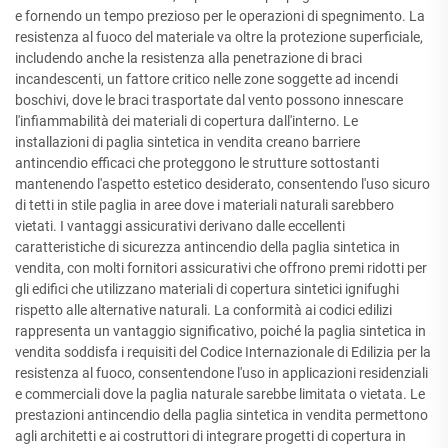
e fornendo un tempo prezioso per le operazioni di spegnimento. La
resistenza al fuoco del materiale va oltre la protezione superficiale,
includendo anche la resistenza alla penetrazione di braci
incandescenti, un fattore critico nelle zone soggette ad incendi
boschivi, dove le braci trasportate dal vento possono innescare
l'infiammabilità dei materiali di copertura dall'interno. Le
installazioni di paglia sintetica in vendita creano barriere
antincendio efficaci che proteggono le strutture sottostanti
mantenendo l'aspetto estetico desiderato, consentendo l'uso sicuro
di tetti in stile paglia in aree dove i materiali naturali sarebbero
vietati. I vantaggi assicurativi derivano dalle eccellenti
caratteristiche di sicurezza antincendio della paglia sintetica in
vendita, con molti fornitori assicurativi che offrono premi ridotti per
gli edifici che utilizzano materiali di copertura sintetici ignifughi
rispetto alle alternative naturali. La conformità ai codici edilizi
rappresenta un vantaggio significativo, poiché la paglia sintetica in
vendita soddisfa i requisiti del Codice Internazionale di Edilizia per la
resistenza al fuoco, consentendone l'uso in applicazioni residenziali
e commerciali dove la paglia naturale sarebbe limitata o vietata. Le
prestazioni antincendio della paglia sintetica in vendita permettono
agli architetti e ai costruttori di integrare progetti di copertura in