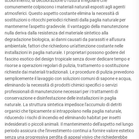
scolorimento, la decolorazione o l'usura irregolare che
comunemente colpiscono i materiali naturali esposti agli agenti
atmosferici. Questo aspetto costante elimina la necessità di
sostituzioni o ritocchi periodici richiesti dalla paglia naturale per
mantenerne l'aspetto gradevole. Il vantaggio della manutenzione
nulla deriva dalla resistenza del materiale sintetico alla
degradazione biologica, ai danni causati da parassiti e all'usura
ambientale, fattori che richiedono un'attenzione costante nelle
installazioni in paglia naturale. I proprietari possono godere del
fascino esotico del design tropicale senza dover dedicare tempo e
risorse a operazioni regolari di pulizia, trattamento o sostituzione
richieste dai materiali tradizionali. Le procedure di pulizia prevedono
semplicemente il lavaggio con soluzioni comuni di sapone e acqua,
eliminando la necessità di prodotti chimici specifici o servizi
professionali di manutenzione necessari per i trattamenti di
conservazione e disinfestazione delle installazioni in paglia
naturale. La struttura sintetica impedisce l'accumulo di detriti
organici che tipicamente si intrappolano nella paglia naturale,
riducendo i rischi di incendio ed eliminando habitat per insetti
indesiderati o piccoli animali. Il mantenimento dell'aspetto nel lungo
periodo assicura che l'investimento continui a fornire valore estetico
senza una progressiva perdita di appeal visivo che richiederebbe