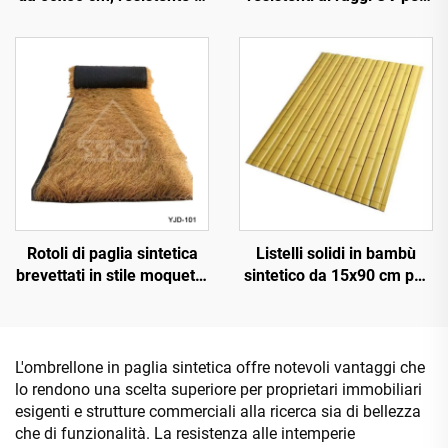
raggi UV per 15 anni, per
decorazione paesaggistica
tetti di resort tropicali
esterna
Rotoli di paglia sintetica
Listelli solidi in bambù
brevettati in stile moquette
sintetico da 15x90 cm per
da 1x15 m di larghezza
pavimentazioni e
per installazione rapida
rivestimenti
L'ombrellone in paglia sintetica offre notevoli vantaggi che
lo rendono una scelta superiore per proprietari immobiliari
esigenti e strutture commerciali alla ricerca sia di bellezza
che di funzionalità. La resistenza alle intemperie