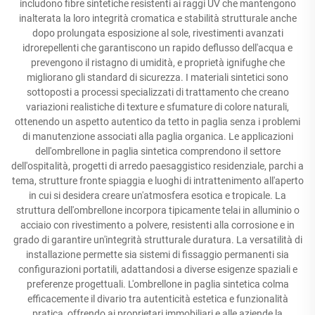
includono fibre sintetiche resistenti ai raggi UV che mantengono
inalterata la loro integrità cromatica e stabilità strutturale anche
dopo prolungata esposizione al sole, rivestimenti avanzati
idrorepellenti che garantiscono un rapido deflusso dell'acqua e
prevengono il ristagno di umidità, e proprietà ignifughe che
migliorano gli standard di sicurezza. I materiali sintetici sono
sottoposti a processi specializzati di trattamento che creano
variazioni realistiche di texture e sfumature di colore naturali,
ottenendo un aspetto autentico da tetto in paglia senza i problemi
di manutenzione associati alla paglia organica. Le applicazioni
dell'ombrellone in paglia sintetica comprendono il settore
dell'ospitalità, progetti di arredo paesaggistico residenziale, parchi a
tema, strutture fronte spiaggia e luoghi di intrattenimento all'aperto
in cui si desidera creare un'atmosfera esotica e tropicale. La
struttura dell'ombrellone incorpora tipicamente telai in alluminio o
acciaio con rivestimento a polvere, resistenti alla corrosione e in
grado di garantire un'integrità strutturale duratura. La versatilità di
installazione permette sia sistemi di fissaggio permanenti sia
configurazioni portatili, adattandosi a diverse esigenze spaziali e
preferenze progettuali. L'ombrellone in paglia sintetica colma
efficacemente il divario tra autenticità estetica e funzionalità
pratica, offrendo ai proprietari immobiliari e alle aziende la