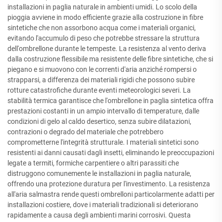
installazioni in paglia naturale in ambienti umidi. Lo scolo della
pioggia avviene in modo efficiente grazie alla costruzione in fibre
sintetiche che non assorbono acqua come i materiali organici,
evitando l'accumulo di peso che potrebbe stressare la struttura
dell'ombrellone durante le tempeste. La resistenza al vento deriva
dalla costruzione flessibile ma resistente delle fibre sintetiche, che si
piegano e si muovono con le correnti d'aria anziché rompersi o
strapparsi, a differenza dei materiali rigidi che possono subire
rotture catastrofiche durante eventi meteorologici severi. La
stabilità termica garantisce che l'ombrellone in paglia sintetica offra
prestazioni costanti in un ampio intervallo di temperature, dalle
condizioni di gelo al caldo desertico, senza subire dilatazioni,
contrazioni o degrado del materiale che potrebbero
comprometterne l'integrità strutturale. I materiali sintetici sono
resistenti ai danni causati dagli insetti, eliminando le preoccupazioni
legate a termiti, formiche carpentiere o altri parassiti che
distruggono comunemente le installazioni in paglia naturale,
offrendo una protezione duratura per l'investimento. La resistenza
all'aria salmastra rende questi ombrelloni particolarmente adatti per
installazioni costiere, dove i materiali tradizionali si deteriorano
rapidamente a causa degli ambienti marini corrosivi. Questa