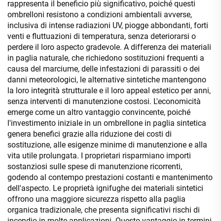
rappresenta il beneficio più significativo, poiché questi
ombrelloni resistono a condizioni ambientali avverse,
inclusiva di intense radiazioni UV, piogge abbondanti, forti
venti e fluttuazioni di temperatura, senza deteriorarsi o
perdere il loro aspecto gradevole. A differenza dei materiali
in paglia naturale, che richiedono sostituzioni frequenti a
causa del marciume, delle infestazioni di parassiti o dei
danni meteorologici, le alternative sintetiche mantengono
la loro integrità strutturale e il loro appeal estetico per anni,
senza interventi di manutenzione costosi. L'economicità
emerge come un altro vantaggio convincente, poiché
l'investimento iniziale in un ombrellone in paglia sintetica
genera benefici grazie alla riduzione dei costi di
sostituzione, alle esigenze minime di manutenzione e alla
vita utile prolungata. I proprietari risparmiano importi
sostanziosi sulle spese di manutenzione ricorrenti,
godendo al contempo prestazioni costanti e mantenimento
dell'aspecto. Le proprietà ignifughe dei materiali sintetici
offrono una maggiore sicurezza rispetto alla paglia
organica tradizionale, che presenta significativi rischi di
incendio in molte applicazioni. Questo vantaggio in termini