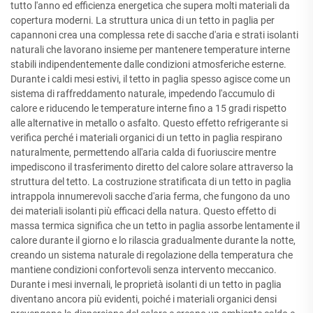
tutto l'anno ed efficienza energetica che supera molti materiali da
copertura moderni. La struttura unica di un tetto in paglia per
capannoni crea una complessa rete di sacche d'aria e strati isolanti
naturali che lavorano insieme per mantenere temperature interne
stabili indipendentemente dalle condizioni atmosferiche esterne.
Durante i caldi mesi estivi, il tetto in paglia spesso agisce come un
sistema di raffreddamento naturale, impedendo l'accumulo di
calore e riducendo le temperature interne fino a 15 gradi rispetto
alle alternative in metallo o asfalto. Questo effetto refrigerante si
verifica perché i materiali organici di un tetto in paglia respirano
naturalmente, permettendo all'aria calda di fuoriuscire mentre
impediscono il trasferimento diretto del calore solare attraverso la
struttura del tetto. La costruzione stratificata di un tetto in paglia
intrappola innumerevoli sacche d'aria ferma, che fungono da uno
dei materiali isolanti più efficaci della natura. Questo effetto di
massa termica significa che un tetto in paglia assorbe lentamente il
calore durante il giorno e lo rilascia gradualmente durante la notte,
creando un sistema naturale di regolazione della temperatura che
mantiene condizioni confortevoli senza intervento meccanico.
Durante i mesi invernali, le proprietà isolanti di un tetto in paglia
diventano ancora più evidenti, poiché i materiali organici densi