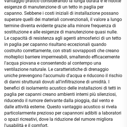
vantaggio pratico considerando la lunga durata e le ridotte
esigenze di manutenzione di un tetto in paglia per
capanno. Sebbene i costi iniziali di installazione possano
superare quelli dei materiali convenzionali, il valore a lungo
termine diventa evidente grazie alla minore frequenza di
sostituzione e alle esigenze di manutenzione quasi nulle.
Le capacità di resistenza agli agenti atmosferici di un tetto
in paglia per capanno risultano eccezionali quando
costruito correttamente, con strati sovrapposti che creano
molteplici barriere impermeabili, smaltendo efficacemente
l'acqua piovana e consentendo al contempo una
ventilazione naturale. Le caratteristiche di drenaggio
uniche prevengono l'accumulo d'acqua e riducono il rischio
di danni strutturali dovuti all'infiltrazione di umidità. I
benefici di isolamento acustico delle installazioni di tetti in
paglia per capanni creano ambienti interni più silenziosi,
riducendo il rumore derivante dalla pioggia, dal vento e
dalle attività esterne. Questo vantaggio acustico si rivela
particolarmente prezioso per capannoni adibiti a laboratori
o spazi ricreativi, dove la riduzione del rumore migliora
l'usabilità e il comfort.