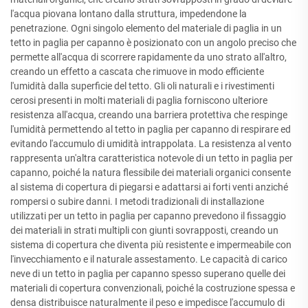
l'acqua piovana lontano dalla struttura, impedendone la
penetrazione. Ogni singolo elemento del materiale di paglia in un
tetto in paglia per capanno è posizionato con un angolo preciso che
permette all'acqua di scorrere rapidamente da uno strato all'altro,
creando un effetto a cascata che rimuove in modo efficiente
l'umidità dalla superficie del tetto. Gli oli naturali e i rivestimenti
cerosi presenti in molti materiali di paglia forniscono ulteriore
resistenza all'acqua, creando una barriera protettiva che respinge
l'umidità permettendo al tetto in paglia per capanno di respirare ed
evitando l'accumulo di umidità intrappolata. La resistenza al vento
rappresenta un'altra caratteristica notevole di un tetto in paglia per
capanno, poiché la natura flessibile dei materiali organici consente
al sistema di copertura di piegarsi e adattarsi ai forti venti anziché
rompersi o subire danni. I metodi tradizionali di installazione
utilizzati per un tetto in paglia per capanno prevedono il fissaggio
dei materiali in strati multipli con giunti sovrapposti, creando un
sistema di copertura che diventa più resistente e impermeabile con
l'invecchiamento e il naturale assestamento. Le capacità di carico
neve di un tetto in paglia per capanno spesso superano quelle dei
materiali di copertura convenzionali, poiché la costruzione spessa e
densa distribuisce naturalmente il peso e impedisce l'accumulo di