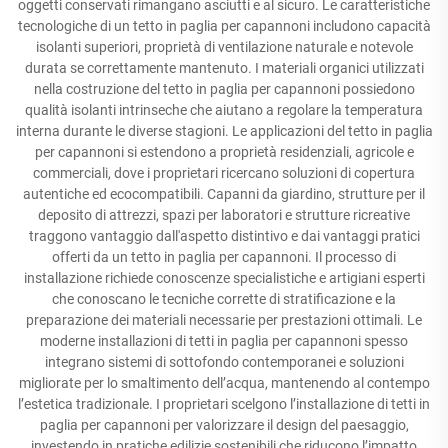
oggetti conservati rimangano asciutti e al sicuro. Le caratteristiche
tecnologiche di un tetto in paglia per capannoni includono capacità
isolanti superiori, proprietà di ventilazione naturale e notevole
durata se correttamente mantenuto. I materiali organici utilizzati
nella costruzione del tetto in paglia per capannoni possiedono
qualità isolanti intrinseche che aiutano a regolare la temperatura
interna durante le diverse stagioni. Le applicazioni del tetto in paglia
per capannoni si estendono a proprietà residenziali, agricole e
commerciali, dove i proprietari ricercano soluzioni di copertura
autentiche ed ecocompatibili. Capanni da giardino, strutture per il
deposito di attrezzi, spazi per laboratori e strutture ricreative
traggono vantaggio dall'aspetto distintivo e dai vantaggi pratici
offerti da un tetto in paglia per capannoni. Il processo di
installazione richiede conoscenze specialistiche e artigiani esperti
che conoscano le tecniche corrette di stratificazione e la
preparazione dei materiali necessarie per prestazioni ottimali. Le
moderne installazioni di tetti in paglia per capannoni spesso
integrano sistemi di sottofondo contemporanei e soluzioni
migliorate per lo smaltimento dell’acqua, mantenendo al contempo
l’estetica tradizionale. I proprietari scelgono l’installazione di tetti in
paglia per capannoni per valorizzare il design del paesaggio,
investendo in pratiche edilizie sostenibili che riducono l’impatto