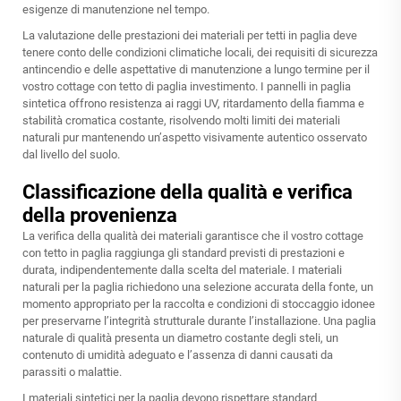
esigenze di manutenzione nel tempo.
La valutazione delle prestazioni dei materiali per tetti in paglia deve
tenere conto delle condizioni climatiche locali, dei requisiti di sicurezza
antincendio e delle aspettative di manutenzione a lungo termine per il
vostro
cottage con tetto di paglia
investimento. I pannelli in paglia
sintetica offrono resistenza ai raggi UV, ritardamento della fiamma e
stabilità cromatica costante, risolvendo molti limiti dei materiali
naturali pur mantenendo un’aspetto visivamente autentico osservato
dal livello del suolo.
Classificazione della qualità e verifica
della provenienza
La verifica della qualità dei materiali garantisce che il vostro cottage
con tetto in paglia raggiunga gli standard previsti di prestazioni e
durata, indipendentemente dalla scelta del materiale. I materiali
naturali per la paglia richiedono una selezione accurata della fonte, un
momento appropriato per la raccolta e condizioni di stoccaggio idonee
per preservarne l’integrità strutturale durante l’installazione. Una paglia
naturale di qualità presenta un diametro costante degli steli, un
contenuto di umidità adeguato e l’assenza di danni causati da
parassiti o malattie.
I materiali sintetici per la paglia devono rispettare standard