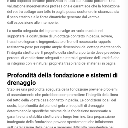
e una capacità portante potenziata in tutta la struttura portante. Una
valutazione ingegneristica professionale garantisce che la fondazione
del vostro cottage con tetto in paglia possa sostenere in sicurezza sia
il peso statico sia le forze dinamiche generate dal vento e
dall’esposizione alle intemperie.
La scelta adeguata del legname svolge un ruolo cruciale nel
supportare la costruzione di un cottage con tetto in paglia. Rovere,
frassino o legname ingegnerizzato offrono il necessario rapporto
resistenza-peso per coprire ampie dimensioni del cottage mantenendo
l’integrità strutturale. Il progetto della struttura portante deve prevedere
percorsi di ventilazione adeguati e sistemi di gestione dell’umidità che
si integrino con le naturali proprietà traspiranti dei materiali in paglia.
Profondità della fondazione e sistemi di
drenaggio
Stabilire una profondità adeguata della fondazione previene problemi
di assestamento che potrebbero compromettere l’integrità della linea
del tetto della vostra casa con tetto in paglia. Le condizioni locali del
suolo, la profondità del piano di gelo e i requisiti di drenaggio
determinano le specifiche minime della fondazione necessarie a
garantire una stabilità strutturale a lungo termine. Una preparazione
inadeguata della fondazione provoca spostamenti che influiscono
sull’installazione della paglia e generano difficoltà manutentive nel