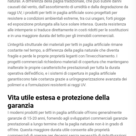
naturali. A differenza della paglia tradizionale, che può subire danni
causati dal vento, dall’assorbimento di umidità e dalla degradazione da
raggi UV, i prodotti per tetti in paglia artificiale sono progettati per
resistere a condizioni ambientali estreme, tra cui uragani, forti piogge
ed esposizione prolungata alla luce solare intensa. Questa resistenza
alle intemperie si traduce direttamente in costi ridotti per le sostituzioni
e in una maggiore durata del tetto per gli immobili commerciali.
L'integrità strutturale dei materiali per tetti in paglia artificiale rimane
costante nel tempo, a differenza della paglia naturale che diventa
fragile e perde le proprie proprietà leganti con l'invecchiamento. I
progetti commerciali richiedono materiali di copertura che mantengano
inalterate le proprie caratteristiche prestazionali per tutta la durata
operativa dell'edificio, e i sistemi di copertura in paglia artificiale
garantiscono tale costanza grazie a un'ingegnerizzazione avanzata dei
polimeri e a formulazioni resistenti ai raggi UV.
Vita utile estesa e protezione della
garanzia
I moderni prodotti per tetti in paglia artificiale offrono generalmente
garanzie di 15-20 anni, fornendo agli sviluppatori commerciali garanzie
prestazionali a lungo termine che la paglia naturale non è in grado di
offrire. Questa maggiore durata utile consente alle proprietà
commerciali di operare per decenni senza necessità di ristrutturazioni