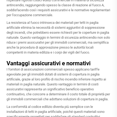
rispettare rigorosi codici edilizi commerciali in materia di sicurezza
antincendio, raggiungendo spesso la classe di reazione al fuoco A,
soddisfacendo così i requisiti assicurativi e le normative regolamentari
per l’occupazione commerciale.
La resistenza al fuoco intrinseca dei materiali per tetti in paglia
artificiale elimina la necessità di sistemi aggiuntivi di soppressione
degli incendi, che potrebbero essere richiesti per le coperture in paglia
naturale. Questo vantaggio in termini di sicurezza antincendio non solo
riduce i premi assicurativi per gli immobili commerciali, ma semplifica
anche la procedura di approvazione presso le autorità locali
competenti in materia edilizia e i corpi dei vigili del fuoco.
Vantaggi assicurativi e normativi
I fornitori di assicurazioni commerciali spesso applicano tariffe
agevolate per gli immobili dotati di sistemi di copertura in paglia
artificiale, grazie al loro profilo di rischio incendio inferiore rispetto ai
materiali in paglia naturale. Questo vantaggio in termini di costi
assicurativi rappresenta un significativo beneficio operativo
continuativo, che concorre a determinare il costo totale di proprietà per
gli immobili commerciali che adottano soluzioni di copertura in paglia.
La conformità al codice edilizio diventa più semplice con le
installazioni di tetti in paglia artificiale, poiché questi materiali sono
specificamente progettati per soddisfare gli standard costruttivi