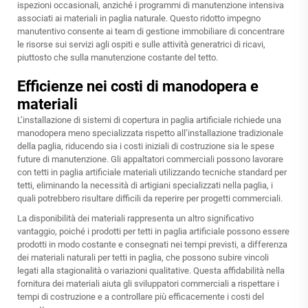
ispezioni occasionali, anziché i programmi di manutenzione intensiva
associati ai materiali in paglia naturale. Questo ridotto impegno
manutentivo consente ai team di gestione immobiliare di concentrare
le risorse sui servizi agli ospiti e sulle attività generatrici di ricavi,
piuttosto che sulla manutenzione costante del tetto.
Efficienze nei costi di manodopera e
materiali
L’installazione di sistemi di copertura in paglia artificiale richiede una
manodopera meno specializzata rispetto all’installazione tradizionale
della paglia, riducendo sia i costi iniziali di costruzione sia le spese
future di manutenzione. Gli appaltatori commerciali possono lavorare
con
tetti in paglia artificiale
materiali utilizzando tecniche standard per
tetti, eliminando la necessità di artigiani specializzati nella paglia, i
quali potrebbero risultare difficili da reperire per progetti commerciali.
La disponibilità dei materiali rappresenta un altro significativo
vantaggio, poiché i prodotti per tetti in paglia artificiale possono essere
prodotti in modo costante e consegnati nei tempi previsti, a differenza
dei materiali naturali per tetti in paglia, che possono subire vincoli
legati alla stagionalità o variazioni qualitative. Questa affidabilità nella
fornitura dei materiali aiuta gli sviluppatori commerciali a rispettare i
tempi di costruzione e a controllare più efficacemente i costi del