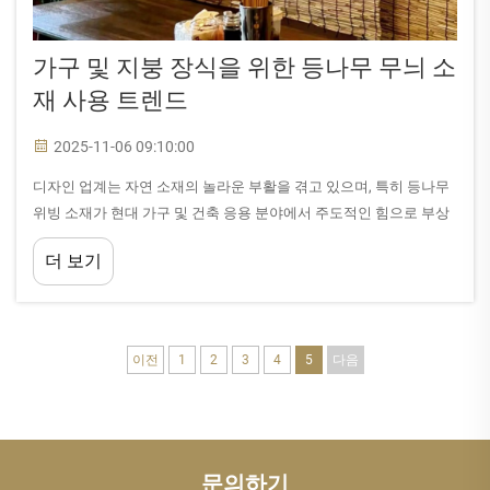
가구 및 지붕 장식을 위한 등나무 무늬 소
재 사용 트렌드
2025-11-06 09:10:00
디자인 업계는 자연 소재의 놀라운 부활을 겪고 있으며, 특히 등나무
위빙 소재가 현대 가구 및 건축 응용 분야에서 주도적인 힘으로 부상
하고 있습니다. 이 같은 부활은 단순한 미적 선호를 넘어서는 의미를
더 보기
지닙니다.
이전
1
2
3
4
5
다음
문의하기