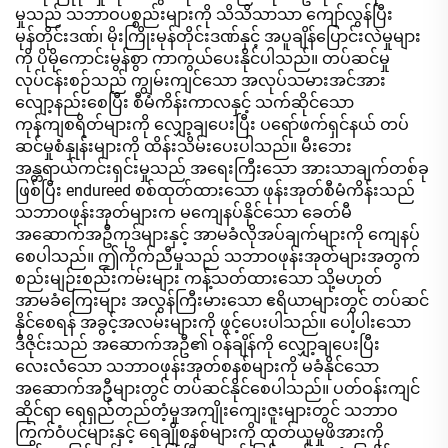
မှုသည် သဘာဝပစ္စည်းများကို သိသိသာသာ ကျော်လွန်ပြီး
မုန်တိုင်းဒဏ်၊ မိုးကြိုးမုန်တိုင်းဒဏ်နှင့် အပူချိန်ပြောင်းလဲမှုများ
ကို ပိုမိုကောင်းမွန်စွာ ကာကွယ်ပေးနိုင်ပါသည်။ တပ်ဆင်မှု
လုပ်ငန်းစဉ်သည် ကျွမ်းကျင်သော အလုပ်သမားအင်အား
လျော့နည်းစေပြီး စီမံကိန်းကာလနှင့် သက်ဆိုင်သော
ကုန်ကျစရိတ်များကို လျှော့ချပေးပြီး ပရော်ဖက်ရှင်နယ် တပ်
ဆင်မှုစံနှုန်းများကို ထိန်းသိမ်းပေးပါသည်။ မီးဘေး
အန္တရာယ်ကင်းရှင်းမှုသည် အရေးကြီးသော အားသာချက်တစ်ခု
ဖြစ်ပြီး endureed စစ်ထုတ်ထားသော ဖုန်းအုတ်စီမံကိန်းသည်
သဘာဝဖုန်းအုတ်များက မကျေနပ်နိုင်သော ခေတ်မီ
အဆောက်အဦကုဒ်များနှင့် အာမခံလိုအပ်ချက်များကို ကျေနပ်
စေပါသည်။ ဤကိုက်ညီမှုသည် သဘာဝဖုန်းအုတ်များအတွက်
စည်းမျဉ်းစည်းကမ်းများ ကန့်သတ်ထားသော သို့မဟုတ်
အာမခံကြေးများ အလွန်ကြီးမားသော ဧရိယာများတွင် တပ်ဆင်
နိုင်စေရန် အခွင့်အလမ်းများကို ဖွင့်ပေးပါသည်။ ပေါ့ပါးသော
ဒီဇိုင်းသည် အဆောက်အဦ၏ ဝန်ချိန်ကို လျှော့ချပေးပြီး
လေးလံသော သဘာဝဖုန်းအုတ်စနစ်များကို မခံနိုင်သော
အဆောက်အဦများတွင် တပ်ဆင်နိုင်စေပါသည်။ ပတ်ဝန်းကျင်
ဆိုင်ရာ ရေရှည်တည်တံ့မှုအကျိုးကျေးဇူးများတွင် သဘာဝ
ကြွက်ဝံပင်များနှင့် ရေချိုစနစ်များကို ထုတ်ယူမှုဖိအားကို