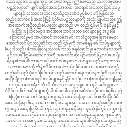
သော နည်းလမ်းများကို ပါဝင်စေပါသည်။ ဤစနစ်သည် သဘာဝဖုံးအုပ်
ပစ္စည်းများ၏ မျက်နှာပြင်အဆင့်အတန်း၊ အရောင်အသွေးပြောင်းလဲမှု
များနှင့် သဘာဝအတိုင်း ရာသီဥတုဒဏ်ခံမှုပုံစံများကို ပြန်လည်
တည်ဆောက်ရန် အဆင့်မြင့် ပိုလီမာပစ္စည်းများကို အသုံးပြုပါသည်။ ဤ
အဆောက်အဦထည်စပ်ပစ္စည်းများသည် UV တည်ငြိမ်မှု၊ မီးခံနိုင်မှုနှင့်
မိုးကြိုးမုန်တိုင်းများ၊ အင်အားကောင်းသော လေများနှင့် အပူချိန်
ပြောင်းလဲမှုများအပါအဝင် အလွန်အမင်း ရာသီဥတုအခြေအနေများ
အောက်တွင် ဖွဲ့စည်းပုံဆိုင်ရာ တည်ငြိမ်မှုကို အာမခံရန် စမ်းသပ်မှုများကို
ခံယူပါသည်။ ဖုံးအုပ်ခြင်းနည်းလမ်းသည် ရေစီးဆင်းမှု၊ လေဝင်လေထွက်
နှင့် အပူချိန်စွမ်းဆောင်ရည်ကို အကောင်းဆုံးဖြစ်အောင် ပြုလုပ်ပေးပြီး
ရိုးရာဖုံးအုပ်မိုးကာများနှင့် ဆက်စပ်နေသော ထင်ရှားသည့် ကျေးလက်
သဘာဝအလှကို ထိန်းသိမ်းထားပါသည်။ ခိုင်မာသော အဆောက်အဦ
ထည်စပ်သည့် ဖုံးအုပ်ခြင်းတွင် တည်ဆောက်ရေးလုပ်ငန်းစဉ်ကို လွယ်ကူ
စေပြီး ရိုးရာ ဖုံးအုပ်နည်းလမ်းများနှင့် နှိုင်းယှဉ်ပါက ဖုံးအုပ်ခြင်းအချိန်နှင့်
အလုပ်သမားစရိတ်ကို သိသိသာသာ လျှော့ချပေးသည့် မော်ဂျူးလာ
ဒီဇိုင်း အစိတ်အပိုင်းများကို ပါဝင်စေပါသည်။ အစိတ်အပိုင်းတစ်ခုစီသည်
စံပြ မိုးကာအောက်ခံပစ္စည်းများနှင့် အဆင်ပြေစွာ ပေါင်းစပ်နိုင်ပြီး မိမိ
အဆင်ပြေရာ ဗိသုကာပညာ စတိုင်လ်များနှင့် အဆောက်အဦအမျိုးအစား
များတွင် အသုံးပြုနိုင်ပါသည်။ နည်းပညာဆိုင်ရာ အုတ်မြစ်တွင် အထူးပြု
လုပ်ထားသော ချိတ်ဆက်မှုစနစ်များ၊ အောက်ခံပစ္စည်းများနှင့် ရာသီဥတု
ဒဏ်ခံ အကာအကွယ်ပေးသည့် အတားအဆီးများပါဝင်ပြီး ၎င်းတို့သည်
စုပေါင်း၍ စုံလင်သော မိုးကာအုပ်ခြင်း ပတ်ဝန်းကျင်ကို ဖန်တီးပေး