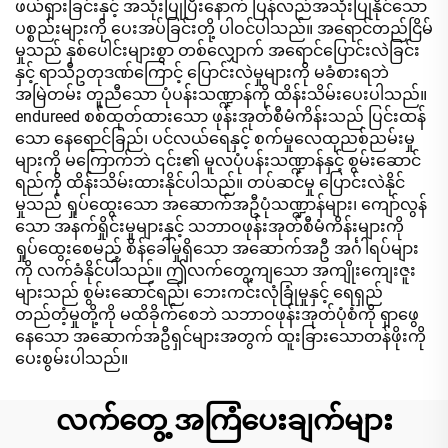
ဖယ်ရှားခြင်းနှင့် အသုံးပြုပြီးနောက် ပြန်လည်အသုံးပြုနိုင်သော
ပစ္စည်းများကို ပေးအပ်ခြင်းတို့ ပါဝင်ပါသည်။ အရောင်တည်ငြိမ်
မှုသည် နှစ်ပေါင်းများစွာ တစ်လျှောက် အရောင်ပြောင်းလဲခြင်း
နှင့် ရာသီဥတုဒဏ်ကြောင့် ပြောင်းလဲမှုများကို မခံစားရဘဲ
အမြဲတမ်း တူညီသော ပုံပန်းသဏ္ဍာန်ကို ထိန်းသိမ်းပေးပါသည်။
endureed စစ်ထုတ်ထားသော ဖုန်းအုတ်စီမံကိန်းသည် ပြင်းထန်
သော နေရောင်ခြည်၊ ပင်လယ်ရေနှင့် စက်မှုလေထုညစ်ညမ်းမှု
များကို မကြောက်ဘဲ ၎င်း၏ မူလပုံပန်းသဏ္ဍာန်နှင့် စွမ်းဆောင်
ရည်ကို ထိန်းသိမ်းထားနိုင်ပါသည်။ တပ်ဆင်မှု ပြောင်းလဲနိုင်
မှုသည် ရှုပ်ထွေးသော အဆောက်အဦပုံသဏ္ဍာန်များ၊ ကျော်လွန်
သော အနက်ရှိုင်းမှုများနှင့် သဘာဝဖုန်းအုတ်စီမံကိန်းများကို
ရှုပ်ထွေးစေမည့် စိန်ခေါ်မှုရှိသော အဆောက်အဦ အင်္ဂါရပ်များ
ကို လက်ခံနိုင်ပါသည်။ ဤလက်တွေ့ကျသော အကျိုးကျေးဇူး
များသည် စွမ်းဆောင်ရည်၊ ဘေးကင်းလုံခြုံမှုနှင့် ရေရှည်
တည်တံ့မှုတို့ကို မထိခိုက်စေဘဲ သဘာဝဖုန်းအုတ်ပုံစံကို ရှာဖွေ
နေသော အဆောက်အဦရှင်များအတွက် ထူးခြားသောတန်ဖိုးကို
ပေးစွမ်းပါသည်။
လက်တွေ့ အကြံပေးချက်များ