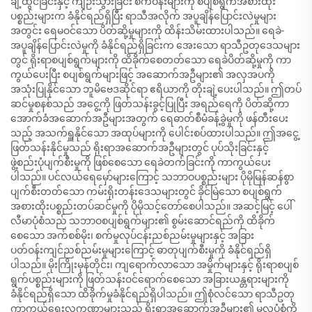
ချဲ့ထွင်ခြင်းနှင့် ကျဉ်းသွားခြင်း စက်ဝန်းများကို စပျစ်ရွက်အစားထိုး
ပစ္စည်းများက ခံနိုင်ရည်ရှိပြီး ရာသီအလိုက် အပူချိန်ပြောင်းလဲမှုများ
အတွင်း ရေမဝင်သော ပိတ်ဆို့မှုများကို ထိန်းသိမ်းထားပါသည်။ ရေခဲ-
အပူချိန်ပြောင်းလဲမှုကို ခံနိုင်ရည်ရှိခြင်းက အေးသော ရာသီဥတုဒေသများ
တွင် ရိုးရာစပျစ်ရွက်များကို ထိခိုက်စေတတ်သော ရေခဲပိတ်ဆို့မှုကို ကာ
ကွယ်ပေးပြီး စပျစ်ရွက်များဖြင့် အဆောက်အဦများ၏ အလှအပကို
အသုံးပြုနိုင်သော ဘူမိဗေဒဆိုင်ရာ ဧရိယာကို တိုးချဲ့ပေးပါသည်။ ဤတပ်
ဆင်မှုစနစ်သည် အငွေ့ကို ဖြတ်သန်းခွင့်ပြုပြီး အရည်ရေကို ပိတ်ဆို့ကာ
အောက်ခံအဆောက်အဦများအတွက် ရေဓာတ်စီမံခန့်ခွဲမှုကို ဖန်တီးပေး
သည့် အသက်ရှူနိုင်သော အထုပ်များကို ပေါင်းစပ်ထားပါသည်။ ဤအငွေ့
ဖြတ်သန်းနိုင်မှုသည် ရိုးရာအဆောက်အဦများတွင် ပုပ်သိုးခြင်းနှင့်
ဖွဲ့စည်းပုံပျက်စီးမှုကို ဖြစ်စေသော ရေခဲတက်ခြင်းကို ကာကွယ်ပေး
ပါသည်။ ပင်လယ်ရေမှော်များကြောင့် သဘာဝပစ္စည်းများ ပိုမိုမြန်ဆန်စွာ
ပျက်စီးတတ်သော ကမ်းရိုးတန်းဒေသများတွင် ခိုင်မြဲသော စပျစ်ရွက်
အစားထိုးပစ္စည်းတပ်ဆင်မှုကို ပိုမိုသင့်တော်စေပါသည်။ အဆင့်မြင့် ပေါ်
လီမာပုံစံသည် သဘာဝစပျစ်ရွက်များ၏ စွမ်းဆောင်ရည်ကို ထိခိုက်
စေသော အက်စစ်မိုး၊ စက်မှုလုပ်ငန်းညစ်ညမ်းမှုများနှင့် အခြား
ပတ်ဝန်းကျင်ညစ်ညမ်းမှုများကြောင့် ဓာတုပျက်စီးမှုကို ခံနိုင်ရည်ရှိ
ပါသည်။ မိုးကြိုးမုန်တိုင်း၊ ကျရောက်လာသော အမှိုက်များနှင့် ရိုးရာစပျစ်
ရွက်ပစ္စည်းများကို ဖြတ်သန်းဝင်ရောက်စေသော အခြားယန္တရားများကို
ခံနိုင်ရည်ရှိသော ထိခိုက်မှုခံနိုင်ရည်ရှိပါသည်။ ဤစုံလင်သော ရာသီဥတု
ကာကွယ်ရေးလက္ခဏာများသည် ရိုးရာအဆောက်အဦများ၏ မူလပုံစံကို