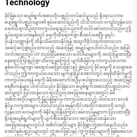
Technology
ခိုင်မြဲသော စပျစ်ရွက်အစားထိုးပစ္စည်းတပ်ဆင်မှုသည် ရိုးရာသဘာဝ
စပျစ်ရွက်ပစ္စည်းများ၏ စွမ်းဆောင်ရည်ကို သိသိသာသာ ကျော်လွန်သော
ခေတ်မီ ရာသီဥတုကာကွယ်ရေးနည်းပညာကို ပေါင်းစပ်ထားပါသည်။ ဤ
ရှုပ်ထွေးသောစနစ်တွင် ရေကိုထိရောက်စွာ စီးဆင်းစေပြီး မူရင်း
ပုံပန်းသဏ္ဍာန်ကို ထိန်းသိမ်းထားနိုင်ရန် အထူးဒီဇိုင်းထုတ်ထားသော
အဆင့်ဆင့်ဖွဲ့စည်းထားသည့် အဆင့်မြင့် အမျှင်များပါဝင်ပါသည်။ အပြင်
ဘက်အလွှာတွင် UV တည်ငြိမ်စေသော ပေါ်လီမာများကို အသုံးပြုထားပြီး
နေရောင်ကြာရှည်စွာ ထိတွေ့မှုကြောင့် ပျက်စီးခြင်းမှ ကာကွယ်ပေးကာ
နှစ်ပေါင်းများစွာ အရောင်မပြောင်းခြင်းနှင့် ဖွဲ့စည်းပုံ ခိုင်မာမှုကို သေချာစေ
ပါသည်။ ဤကာကွယ်ပေးသော မျက်နှာပြင်အောက်တွင် ရေစိုထိခိုက်မှုကို
ကာကွယ်ပေးရန် ရေကို မိမိအဆောက်အဦမှ ဖယ်ရှားပေးသည့် အဆင့်မြင့်
ရေစီးကန်များ ပါဝင်ပါသည်။ ခိုင်မြဲသော စပျစ်ရွက်အစားထိုးပစ္စည်းတပ်
ဆင်မှုတွင် ပြင်းထန်သော ရာသီဥတုအခြေအနေများအတွင်း မိမိ
အစိတ်အပိုင်းများကို မြှုပ်နှံခြင်းမှ ကာကွယ်ပေးသည့် ပါဝင်သော လေခံ
နိုင်မှု လက္ခဏာများ ပါဝင်ပါသည်။ စမုန်းတိုင်းအတိုင်းအတာကို ကျော်
လွန်သော လေများကို ခံနိုင်ရည်ရှိကြောင်း စမ်းသပ်မှုများက ပြသထားပြီး
ရိုးရာစပျစ်ရွက်များကို ပျက်စီးစေနိုင်သော အလွန်ပြင်းထန်သော
အခြေအနေများတွင်ပါ အစိတ်အပိုင်းများ ခိုင်မြဲစွာ တွဲဆက်နေပါသည်။
အော်ဂဲနစ်ပစ္စည်းများတွင် ကွဲအက်ခြင်းနှင့် ကွဲကွာခြင်းများကို ဖြစ်စေသော