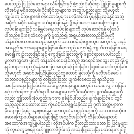
ပေးသည့် ပြုပြင်ဆေးများ လိမ်းခြင်းနှင့် ဖွဲ့စည်းပုံဆိုင်ရာ ပြုပြင်မှုများကို
လိုအပ်မှု မရှိတော့ပါ။ ပိုင်ဆိုင်သူများက အထူးပစ္စည်းများ သို့မဟုတ်
ကျွမ်းကျင်သူများ၏ ဝန်ဆောင်မှုများ မလိုအပ်ဘဲ ပုံမှန်ပြုလုပ်နိုင်သည့်
အမှိုက်အစိုင်အခဲများ ဖယ်ရှားခြင်းနှင့် ရိုးရှင်းသော ဆေးကြောခြင်း
လုပ်ငန်းများဖြင့် သန့်ရှင်းရေးလုပ်ငန်းများကို လုပ်ဆောင်ရန် လိုအပ်
ပါသည်။ မိုးရေထိတွေ့မှုကို မူတည်၍ အရွယ်အစားတည်ငြိမ်မှုကို
ထိန်းသိမ်းထားပေးသည့်အတွက် သဘာဝမိုးခုံးများတွင် အကွက်များနှင့်
အားနည်းသောနေရာများ ဖြစ်ပေါ်စေသည့် ရေစုပ်၍ ကျယ်ထွားခြင်း၊ ရေ
ခမ်း၍ ကျဉ်းသွားခြင်းနှင့် ကွေးခြယ်ခြင်းတို့ကို ရှောင်ရှားပေးပါသည်။
မူလအသွင်အပြင်ကို ထိန်းသိမ်းပေးနိုင်သည့် အရောင်အသွေး တည်ငြိမ်မှု
နည်းပညာသည် ပုံမှန်အားဖြင့် အသွင်ပြောင်းခြင်း၊ ဖြူစင်အောင်လုပ်ခြင်း
သို့မဟုတ် အဆင်အပြင်ပြန်လည်ထူထောင်ခြင်းတို့ကို မလိုအပ်စေပါ။
သဘာဝပစ္စည်းများကို တဖြည်းဖြည်း ပျက်စီးစေသည့် ရာသီဥတု
အခြေအနေ၊ ပြုပြင်ထိန်းသိမ်းမှုလုပ်ငန်းများအတွင်း လမ်းလျှောက်ခြင်း
နှင့် ပတ်ဝန်းကျင်ဆိုင်ရာ ဖိအားများမှ စက်ပိုင်းဆိုင်ရာ ပျက်စီးမှုများကို
လည်း ဤသာမိုးခုံးပစ္စည်းများက ခုခံနိုင်ပါသည်။ မျက်နှာပြင်ပေါ်တွင်
ထည့်သွင်းပေးထားသော ကိုယ်ပိုင်သန့်ရှင်းနိုင်သည့် ဂုဏ်သတ္တိများက
မိုးရေဖြင့် ဖုံမှုန့်၊ ပန်းဖူးမှုန့်နှင့် လေထုထဲမှ ပစ္စည်းများကို သဘာဝအတိုင်း
ဆေးကြောဖယ်ရှားပေးခြင်းဖြင့် အသွင်အပြင်ကို ထိန်းသိမ်းရာတွင်
အထောက်အကူပြုပါသည်။ လိုအပ်ပါက ဦးတည်ထားသော ပြုပြင်မှုများ
ကို လွယ်ကူစေရန် မော်ဂျူလာဒီဇိုင်းကို အသုံးပြုထားပြီး ပတ်ဝန်းကျင်ရှိ