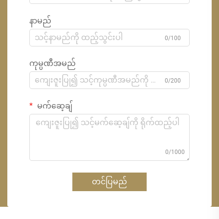
နာမည်
0/100
ကုမ္ပဏီအမည်
0/200
မက်ဆေ့ချ်
0/1000
တင်ပြမည်