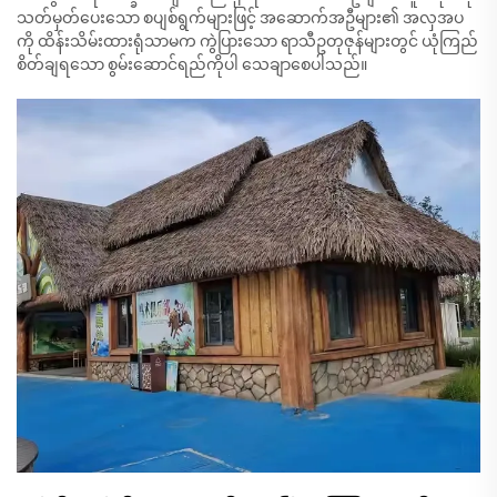
သတ်မှတ်ပေးသော စပျစ်ရွက်များဖြင့် အဆောက်အဦများ၏ အလှအပ
ကို ထိန်းသိမ်းထားရုံသာမက ကွဲပြားသော ရာသီဥတုဇုန်များတွင် ယုံကြည်
စိတ်ချရသော စွမ်းဆောင်ရည်ကိုပါ သေချာစေပါသည်။