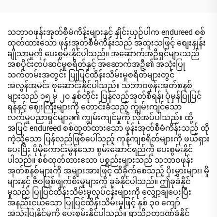
ပြားများ 15x90 စင်တီမီတာ
သဘာဝဖုန်းအုတ်စီမံကိန်းများနှင့် နှိုင်းယှဉ်ပါက endureed စစ်
ထုတ်ထားသော ဖုန်းအုတ်စီမံကိန်းသည် အထူးသဖြင့် စျေးနှုန်း
ချိုသာမှုကို ပေးစွမ်းနိုင်ပါသည်။ အဆောက်အဦရှင်များသည်
အစပိုင်းတပ်ဆင်မှုစရိတ်နှင့် အဆောက်အဦ၏ အသုံးပြု
သက်တမ်းအတွင်း ပြုပြင်ထိန်းသိမ်းမှုစရိတ်များတွင်
အလွန်အမင်း စုဆောင်းနိုင်ပါသည်။ သဘာဝဖုန်းအုတ်စနစ်
များသည် ၁၅ မှ ၂၀ နှစ်တိုင်း ပြန်လည်အုတ်စီရန်၊ ပုံမှန်ပြုပြင်
ရန်နှင့် ဈေးကြီးများကို တောင်းခံသည့် ကျွမ်းကျင်သော
လက်မှုပညာရှင်များ၏ ကျွမ်းကျင်မှုကို လိုအပ်ပါသည်။ ထို့
အပြင် endureed စစ်ထုတ်ထားသော ဖုန်းအုတ်စီမံကိန်းသည် ထို
ကဲ့သို့သော ပြန်လည်ဖြစ်ပေါ်သည့် ကုန်ကျစရိတ်များကို ဖယ်ရှား
ပေးပြီး ပိုမိုကောင်းမွန်သော စွမ်းဆောင်ရည်ကို ပေးစွမ်းနိုင်
ပါသည်။ စစ်ထုတ်ထားသော ပစ္စည်းများသည် သဘာဝဖုန်း
အုတ်စနစ်များကို အများအားဖြင့် ထိခိုက်စေသည့် ပိုးမွှားများ၊ မှို
များနှင့် ဇီဝဖြစ်ဖျက်စီးမှုများကို ခုခံနိုင်ပါသည်။ ဤခုခံနိုင်
မှုသည် ပြုပြင်ထိန်းသိမ်းမှုလုပ်ငန်းများကို လျှော့ချပေးပြီး
အနည်းငယ်သော ပြုပြင်ထိန်းသိမ်းမှုဖြင့် နှစ် ၃၀ ကျော်
အသုံးပြုနိုင်မှုကို ပေးစွမ်းနိုင်ပါသည်။ ရာသီဥတုဒဏ်ခံနိုင်