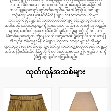
ပါသည်။ ခိုင်မာသော အဆောက်အဦထည်စပ်သည့် ဖုံးအုပ်ခြင်း၏
အသုံးချမှုများသည် ဧည့်ဝတ်ကျောင်းများ၊ အိမ်ရာဖွံ့ဖြိုးရေးများ၊
ယဉ်ကျေးမှုအမွေအနှစ်စီမံကိန်းများ၊ သဘောတရားပါက်များ၊
စားသောက်ဆိုင်များနှင့် သဘာဝပတ်ဝန်းကျင် ခရီးသွားလုပ်ငန်းများ
အပါအဝင် နယ်ပယ်များစွာကို ခြားနားစေပါသည်။ သဘာဝဖုံးအုပ်ပစ္စည်း
များနှင့် ဆက်စပ်နေသော ထိန်းသိမ်းမှုစိန်ခေါ်မှုများကို လိုအပ်သော
စီမံကိန်းများအတွက် ဤစနစ်သည် အထူးတန်ဖိုးရှိကြောင်း သက်သေပြ
ပါသည်။ အိမ်ကွန်ဒိုမီနီယမ်များ၊ ဗိသုကာပညာရှင်များနှင့် အိမ်ရှင်
များသည် အလှအပဆိုင်ရာ ဆွဲဆောင်မှု၊ လက်တွေ့အသုံးဝင်မှုနှင့် ရေရှည်
တွင် တန်ဖိုးထိန်းသိမ်းနိုင်မှုတို့ကို ပေါင်းစပ်ထားသော ဤဖြေရှင်းချက်ကို
ပိုမို၍ ရွေးချယ်လာကြပါသည်။
ထုတ်ကုန်အသစ်များ