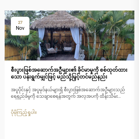
27
Nov
စီးပွားဖြစ်အဆောက်အဦများ၏ ခိုင်မာမှုကို စစ်ထုတ်ထား
သော ပန်းရွက်မျှင်ဖြင့် မည်သို့မြှင့်တင်မည်နည်း
အပူပိုင်းနှင့် အပူမုဒ်နယ်များရှိ စီးပွားဖြစ်အဆောက်အဦများသည်
ရေရှည်ခံမှုကို သေချာစေရန်အတွက် အလှအပကို ထိန်းသိမ်း
ရာတွင် ထူးခြားသော စိန်ခေါ်မှုများကို ရင်ဆိုင်နေရပါသည်။
ပြင်းထန်သော UV...
ပိုမိုကြည့်ရှုပါ။