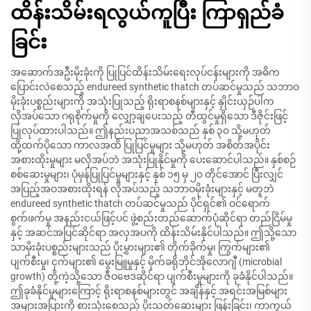
ထိန်းသိမ်းရလွယ်ကူပြီး ကြာရှည်ခံ
ခြင်း
အဆောက်အဦးမိုးခုံးကို ပြုပြင်ထိန်းသိမ်းရေးလုပ်ငန်းများကို အဓိက
ပြောင်းလဲစေသည့် endureed synthetic thatch တပ်ဆင်မှုသည် သဘာဝ
မိုးခုံးပစ္စည်းများကို အသုံးပြုသည့် ရိုးရာစနစ်များနှင့် နှိုင်းယှဉ်ပါက
လိုအပ်သော ဂရုစိုက်မှုကို လျှော့ချပေးသည့် တီထွင်မှုရှိသော ဒီဇိုင်းဖြင့်
ပြုလုပ်ထားပါသည်။ ဤနည်းပညာအသစ်သည် နှစ် ၃၀ သို့မဟုတ်
ထို့ထက်ပိုသော ကာလအထိ ပြုပြင်မှုများ သို့မဟုတ် အစိတ်အပိုင်း
အစားထိုးမှုများ မလိုအပ်ဘဲ အသုံးပြုနိုင်မှုကို ပေးဆောင်ပါသည်။ နှစ်စဉ်
စစ်ဆေးမှုများ၊ ပုံမှန်ပြုပြင်မှုများနှင့် နှစ် ၁၅ မှ ၂၀ တိုင်အောင် ပြီးလျှင်
အပြည့်အဝအစားထိုးရန် လိုအပ်သည့် သဘာဝမိုးခုံးများနှင့် မတူဘဲ
endureed synthetic thatch တပ်ဆင်မှုသည် ပိုင်ရှင်၏ ဝင်ရောက်
စွက်ဖက်မှု အနည်းငယ်ဖြင့်ပင် ဖွဲ့စည်းတည်ဆောက်ပုံဆိုင်ရာ တည်ငြိမ်မှု
နှင့် အဆင်အပြင်ဆိုင်ရာ အလှအပကို ထိန်းသိမ်းနိုင်ပါသည်။ ဤသို့သော
သာမိုးခုံးပစ္စည်းများသည် ပိုးမွှားများ၏ တိုက်ခိုက်မှု၊ ကြွက်များ၏
ပျက်စီးမှု၊ ငှက်များ၏ မွေးမြူမှုနှင့် မိုက်ခရိုဘိုင်အိုလောဂျီ (microbial
growth) တို့ကဲ့သို့သော ဇီဝဗေဒဆိုင်ရာ ပျက်စီးမှုများကို ခုခံနိုင်ပါသည်။
ဤခုခံနိုင်မှုများကြောင့် ရိုးရာစနစ်များတွင် အချိန်နှင့် အရင်းအမြစ်များ
အများအပြားကို စားသုံးစေသည့် ပိုးသတ်ဆေးများ ဖြန်းခြင်း၊ ကာကွယ်