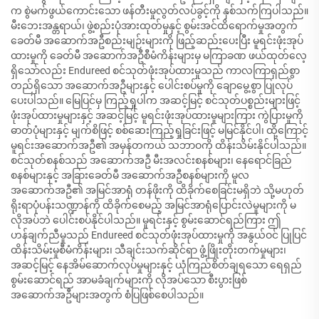
က စွဲမက်ဖွယ်ကောင်းသော ဖန်တီးမှုလွတ်လပ်ခွင့်ကို နှစ်သက်ကြပါသည်။
မီးဘေးအန္တရာယ်၊ ဖွဲ့စည်းပုံအားထုတ်မှုနှင့် စွမ်းအင်ထိရောက်မှုအတွက်
ခေတ်မီ အဆောက်အဦစည်းမျဉ်းများကို ဖြည့်ဆည်းပေးပြီး မူရင်းဖုံးအုပ်
ထားမှုကို ခေတ်မီ အဆောက်အဦစီမံကိန်းများမှ မကြာခဏ ဖယ်ထုတ်လေ့
ရှိသော်လည်း Endureed စင်သုတ်ဖုံးအုပ်ထားမှုသည် ကာလကြာရှည်စွာ
တည်ရှိသော အဆောက်အဦများနှင့် ပေါင်းစပ်မှုကို ချောမွေ့စွာ ပြုလုပ်
ပေးပါသည်။ မြေပြင်မှ ကြည့်ရှုပါက အဆင့်မြင့် စင်သုတ်ပစ္စည်းများဖြင့်
ဖုံးအုပ်ထားမှုများနှင့် အဆင့်မြင့် မူရင်းဖုံးအုပ်ထားမှုများကြား ကွဲပြားမှုကို
ဓာတ်ပုံများနှင့် မျက်စိဖြင့် စစ်ဆေးကြည့်ရှုခြင်းဖြင့် မမြင်နိုင်ပါ၊ ထို့ကြောင့်
မူရင်းအဆောက်အဦ၏ အမှန်တကယ် သဘာဝကို ထိန်းသိမ်းနိုင်ပါသည်။
စင်သုတ်စနစ်သည် အဆောက်အဦ မီးအလင်းစနစ်များ၊ နေရောင်ခြည်
စနစ်များနှင့် အခြားခေတ်မီ အဆောက်အဦစနစ်များကို မူလ
အဆောက်အဦ၏ အမြင်အာရုံ တန်ဖိုးကို ထိခိုက်စေခြင်းမရှိဘဲ သို့မဟုတ်
ရိုးရာပုံပန်းသဏ္ဍာန်ကို ထိခိုက်စေမည့် အမြင်အာရုံပြောင်းလဲမှုများကို မ
လိုအပ်ဘဲ ပေါင်းစပ်နိုင်ပါသည်။ မူရင်းနှင့် စွမ်းဆောင်ရည်ကြား ဤ
ဟန်ချက်ညီမှုသည် Endureed စင်သုတ်ဖုံးအုပ်ထားမှုကို အနွယ်ဝင် ပြုပြင်
ထိန်းသိမ်းမှုစီမံကိန်းများ၊ သီချင်းသက်ဆိုင်ရာ ဖွံ့ဖြိုးတိုးတက်မှုများ၊
အဆင့်မြင့် နေအိမ်ဆောက်လုပ်မှုများနှင့် ယုံကြည်စိတ်ချရသော ရေရှည်
စွမ်းဆောင်ရည် အာမခံချက်များကို လိုအပ်သော စီးပွားဖြစ်
အဆောက်အဦများအတွက် စံပြဖြစ်စေပါသည်။