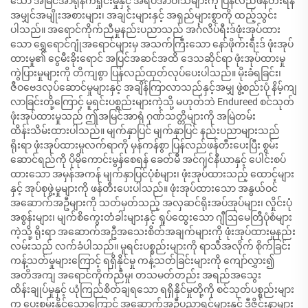
သော အမြင်အာရုံနက်ရှိုင်းမှုနှင့် အရိပ်အာဝါသများကို ပြန်လည်ဖန်တီးရန်
အမျှင်အမျိုးအစားများ၊ အချင်းများနှင့် အရှည်များစွာကို ထည့်သွင်း
ပါသည်။ အရောင်ကိုက်ညီမှုနည်းပညာသည် အင်္ဂလိပ်ရီးဒ်ဖုံးအုပ်ထား
သော ရွှေရောင်ဂျုံအရောင်များမှ အသက်ကြီးသော နော်ဖိုက်းရီးဒ် ဖုံးအုပ်
ထားမှု၏ ငွေမီးခိုးရောင် အပြင်အဆင်အထိ ဒေသဆိုင်ရာ ဖုံးအုပ်ထားမှု
ကွဲပြားမှုများကို တိကျစွာ ပြန်လည်ထုတ်လုပ်ပေးပါသည်။ မိုးခံရခြင်း၊
ဇီဝဗေဒလုပ်ဆောင်မှုများနှင့် အချိန်ကြာလာသည်နှင့်အမျှ ဖွဲ့စည်းပုံ နိမ့်ကျ
လာခြင်းတို့ကြောင့် မူရင်းပစ္စည်းများကဲ့သို့ မဟုတ်ဘဲ Endureed စင်သုတ်
ဖုံးအုပ်ထားမှုသည် ဤအမြင်အာရုံ ဂုဏ်သတ္တိများကို အမြဲတမ်း
ထိန်းသိမ်းထားပါသည်။ မျက်နှာပြင် မျက်နှာပြင် နည်းပညာများသည်
ရိုးရာ ဖုံးအုပ်ထားမှုလက်ရာကို မှန်ကန်စွာ ပြန်လည်ဖန်တီးပေးပြီး စွမ်း
ဆောင်ရည်ကို ပိုမိုကောင်းမွန်စေရန် ခေတ်မီ အင်ဂျင်နီယာနှင့် ပေါင်းစပ်
ထားသော အမှန်အကန် မျက်နှာပြင်ပုံစံများ၊ ဖုံးအုပ်ထားသည့် ထောင့်များ
နှင့် အုပ်စုဖွဲ့မှုများကို ဖန်တီးပေးပါသည်။ ဖုံးအုပ်ထားသော အနွယ်ဝင်
အဆောက်အဦများကို သတ်မှတ်သည့် အလှဆင်ရိုးအပ်အုပ်များ၊ လှိုင်းပုံ
အစွန်းများ၊ မျက်စိကွေးတံခါးများနှင့် ရှုပ်ထွေးသော ဂျီဩမေတြီပုံစံများ
ကဲ့သို့ ရိုးရာ အဆောက်အဦအသေးစိတ်အချက်များကို ဖုံးအုပ်ထားမှုနည်း
လမ်းသည် လက်ခံပါသည်။ မူရင်းပစ္စည်းများကို ရာသီအလိုက် စိုက်ခြင်း
ကန့်သတ်မှုများကြောင့် ရရှိနိုင်မှု ကန့်သတ်ခြင်းများကို ကျော်လွှား၍
အတိအကျ အရောင်ကိုက်ညီမှု၊ တသမတ်တည်း အရည်အသွေး
ထိန်းချုပ်မှုနှင့် ယုံကြည်စိတ်ချရသော ရရှိနိုင်မှုတို့ကို စင်သုတ်ပစ္စည်းများ
က ပေးစွမ်းနိုင်သောကြောင့် အဆောက်အဦပညာရှင်များနှင့် ဒီဇိုင်းနာများ