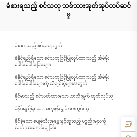
ခံစားရသည့် စင်သတု သစ်သားအုတ်အုပ်တပ်ဆင်
မှု
ခံစားရသည့် စင်သတုကွက်
ခံနိုင်ရည်ရှိသော စင်သတုဖြင့်ပြုလုပ်ထားသည့် အိမ်မိုး
ခေါင်းပေါင်းပြားများ
ခံနိုင်ရည်ရှိသော စင်သတုဖြင့်ပြုလုပ်ထားသည့် အိမ်မိုး
ခေါင်းပေါင်းများကို သီချင်းပွဲများအတွက်
ခိုင်မာသည့် စင်သတ်ထားသော ဖားသီးရွက် ထုတ်လုပ်သူ
ခံနိုင်ရည်ရှိသော အတုဖုန်းမျှင် ပေးသွင်းသူ
ခိုင်ခံ့သော စပျစ်သီးအမွှေးနှင့်တူသည့် ပစ္စည်းများကို
လက်ကားရောင်းချခြင်း