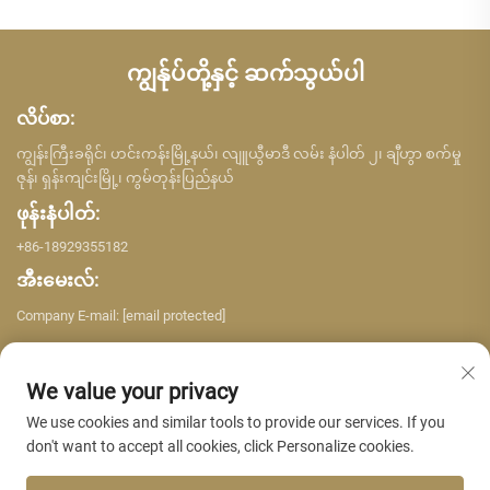
ကျွန်ုပ်တို့နှင့် ဆက်သွယ်ပါ
လိပ်စာ:
ကျွန်းကြီးခရိုင်၊ ဟင်းကန်းမြို့နယ်၊ လျူယွီမာဒီ လမ်း နံပါတ် ၂၊ ချီဟွာ စက်မှု
ဇုန်၊ ရှန်းကျင်းမြို့၊ ကွမ်တုန်းပြည်နယ်
ဖုန်းနံပါတ်:
+86-18929355182
အီးမေးလ်:
Company E-mail:
[email protected]
We value your privacy
We use cookies and similar tools to provide our services. If you
don't want to accept all cookies, click Personalize cookies.
မူပိုင်ခွင့် © ၂၀၂၆ ရှန်ကျင်း ယူဂျင်း အဆောက်အဦ ပစ္စည်း ကုမ္ပဏီလီမိတက်။
မူပိုင်ခွင့်များရယူထားသည်။ -
လျှို့ဝှက်ဖွယ်ရာမူဝါဒ