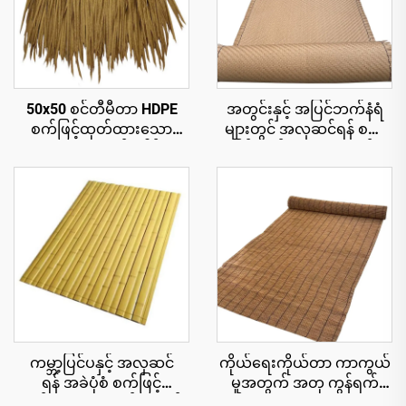
50x50 စင်တီမီတာ HDPE
အတွင်းနှင့် အပြင်ဘက်နံရံ
စက်ဖြင့်ထုတ်ထားသော
များတွင် အလှဆင်ရန် စက်
သဘာဝအလှဆင်ခေါင်းမိုး
ဖြင့်ထုတ်ထားသော ထန်း
ပြား၊ ၁၅ နှစ်အထိ ယူဗီ
ကောင်းများ
ခံနိုင်ရည်ရှိသော ပူပြင်းသော
ဒေသရှိ အပန်းဖြေစခန်းများ
အတွက်
ကမ္ဘာ့ပြင်ပနှင့် အလှဆင်
ကိုယ်ရေးကိုယ်တာ ကာကွယ်
ရန် အခဲပုံစံ စက်ဖြင့်
မှုအတွက် အတု ကွန်ရက်
ထုတ်ထားသော ထန်းကောင်း
စည်းရိုး cu roll 1.8x10 မီတာ