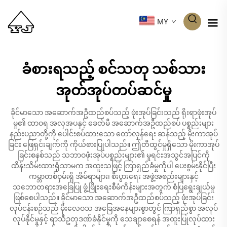
MY
ခံစားရသည့် စင်သတု သစ်သား
အုတ်အုပ်တပ်ဆင်မှု
ခိုင်မာသော အဆောက်အဦထည်စပ်သည့် ဖုံးအုပ်ခြင်းသည် ရိုးရာဖုံးအုပ်
မှု၏ ထာဝရ အလှအပနှင့် ခေတ်မီ အဆောက်အဦထည်စပ် ပစ္စည်းများ
နည်းပညာတို့ကို ပေါင်းစပ်ထားသော တော်လှန်ရေး ဆန်သည့် မိုးကာအုပ်
ခြင်း ဖြေရှင်းချက်ကို ကိုယ်စားပြုပါသည်။ ဤတီထွင်မှုရှိသော မိုးကာအုပ်
ခြင်းစနစ်သည် သဘာဝဖုံးအုပ်ပစ္စည်းများ၏ မူရင်းအသွင်အပြင်ကို
ထိန်းသိမ်းထားရုံသာမက အထူးသဖြင့် ကြာရှည်ခံမှုကိုပါ ပေးစွမ်းနိုင်ပြီး
ကမ္ဘာတစ်ဝှမ်းရှိ အိမ်ရာများ၊ စီးပွားရေး အဖွဲ့အစည်းများနှင့်
သဘောတရားအခြေပြု ဖွံ့ဖြိုးရေးစီမံကိန်းများအတွက် စံပြရွေးချယ်မှု
ဖြစ်စေပါသည်။ ခိုင်မာသော အဆောက်အဦထည်စပ်သည့် ဖုံးအုပ်ခြင်း
လုပ်ငန်းစဉ်သည် မိုးလေဝသ အခြေအနေများစွာတွင် ကြာရှည်စွာ အလုပ်
လုပ်နိုင်မှုနှင့် ရာသီဥတုဒဏ်ခံနိုင်မှုကို သေချာစေရန် အထူးပြုလုပ်ထား