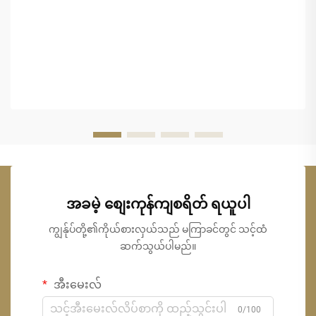
အခမဲ့ စျေးကုန်ကျစရိတ် ရယူပါ
ကျွန်ုပ်တို့၏ကိုယ်စားလှယ်သည် မကြာခင်တွင် သင့်ထံ
ဆက်သွယ်ပါမည်။
အီးမေးလ်
0/100