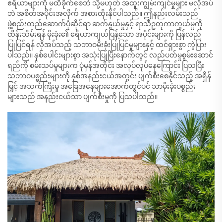
ဧရိယာများကို မထိခိုက်စေဘဲ သို့မဟုတ် အထူးကျွမ်းကျင်မှုများ မလိုအပ်
ဘဲ အစိတ်အပိုင်းအလိုက် အစားထိုးနိုင်ပါသည်။ ဤနည်းလမ်းသည်
ဖွဲ့စည်းတည်ဆောက်ပုံဆိုင်ရာ ဆက်နွယ်မှုနှင့် ရာသီဥတုကာကွယ်မှုကို
ထိန်းသိမ်းရန် မိုးခုံး၏ ဧရိယာကျယ်ပြန့်သော အပိုင်းများကို ပြန်လည်
ပြုပြင်ရန် လိုအပ်သည့် သဘာဝမိုးခုံးပြုပြင်မှုများနှင့် ထင်ရှားစွာ ကွဲပြား
ပါသည်။ နှစ်ပေါင်းများစွာ အသုံးပြုပြီးနောက်တွင် လည်ပတ်မှုစွမ်းဆောင်
ရည်ကို စမ်းသပ်မှုများက ပုံမှန်အတိုင်း အလုပ်လုပ်နေကြောင်း ပြသပြီး
သဘာဝပစ္စည်းများကို နှစ်အနည်းငယ်အတွင်း ပျက်စီးစေနိုင်သည့် အရှိန်
မြှင့် အသက်ကြီးမှု အခြေအနေများအောက်တွင်ပင် သာမိုးခုံးပစ္စည်း
များသည် အနည်းငယ်သာ ပျက်စီးမှုကို ပြသပါသည်။