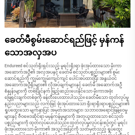
ခေတ်မီစွမ်းဆောင်ရည်ဖြင့် မှန်ကန်
သောအလှအပ
Endureed စင်သုတ်ရိုးရှင်းသည့် မူရင်းရိုးရာ ဖုံးအုပ်ထားသော မိုးကာ
အဆောက်အဦ၏ အလှအပနှင့် ခေတ်မီ စင်သုတ်ပစ္စည်းများ၏ စွမ်း
ဆောင်ရည်ကို ကျွမ်းကျွမ်းကျင်ကျင် ပေါင်းစပ်ထားပြီး အနွယ်ဝင်
အဆောက်အဦရိုးများ၏ လိုအပ်ချက်များနှင့် ခေတ်မီ အဆောက်အဦ
စံနှုန်းများကို တစ်ပြိုင်နက် ဖြည့်ဆည်းပေးနိုင်သော မိုးကာအဖုံး
ဖြေရှင်းချက်တစ်ခုကို ဖန်တီးပေးထားပါသည်။ ခေတ်မီသော ထုတ်လုပ်မှု
နည်းပညာများသည် လက်ဖြင့် ဖုံးအုပ်ထားသော ရိုးရာရိုးရာပစ္စည်းများ၏
ရှုပ်ထွေးသော မျက်နှာပြင် အမှတ်အသားများ၊ သဘာဝအရောင်ဖြန့်ဝေမှု
များနှင့် ဇီဝဗေဒဆိုင်ရာ မမှန်ကန်မှုများကို အတုယူထားသော စင်သုတ်
ပစ္စည်းများကို ထုတ်လုပ်ပေးပါသည်။ ထုတ်လုပ်မှုလုပ်ငန်းစဉ်တွင် မူရင်း
ဖုံးအုပ်ထားသော မိုးကာ၏ အသွင်အပြင်ကို သတ်မှတ်သည့် ရှုပ်ထွေး