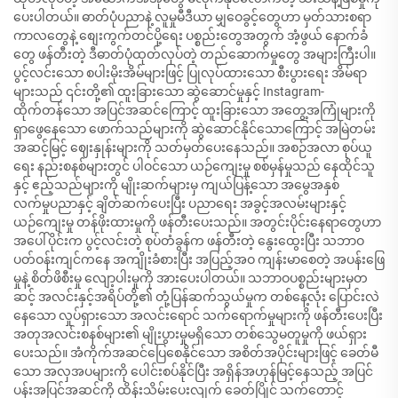
ပေးပါတယ်။ ဓာတ်ပုံပညာနဲ့ လူမှုမီဒီယာ မျှဝေခွင့်တွေဟာ မှတ်သားစရာ
ကာလတွေနဲ့ စျေးကွက်တင်ပို့ရေး ပစ္စည်းတွေအတွက် အံ့ဖွယ် နောက်ခံ
တွေ ဖန်တီးတဲ့ ဒီဓာတ်ပုံထုတ်လုပ်တဲ့ တည်ဆောက်မှုတွေ အများကြီးပါ။
ပွင့်လင်းသော စပါးမိုးအိမ်များဖြင့် ပြုလုပ်ထားသော စီးပွားရေး အိမ်ရာ
များသည် ၎င်းတို့၏ ထူးခြားသော ဆွဲဆောင်မှုနှင့် Instagram-
ထိုက်တန်သော အပြင်အဆင်ကြောင့် ထူးခြားသော အတွေ့အကြုံများကို
ရှာဖွေနေသော ဖောက်သည်များကို ဆွဲဆောင်နိုင်သောကြောင့် အမြဲတမ်း
အဆင့်မြင့် ဈေးနှုန်းများကို သတ်မှတ်ပေးနေသည်။ အစဉ်အလာ စုပ်ယူ
ရေး နည်းစနစ်များတွင် ပါဝင်သော ယဉ်ကျေးမှု စစ်မှန်မှုသည် နေထိုင်သူ
နှင့် ဧည့်သည်များကို မျိုးဆက်များမှ ကျယ်ပြန့်သော အမွေအနှစ်
လက်မှုပညာနှင့် ချိတ်ဆက်ပေးပြီး ပညာရေး အခွင့်အလမ်းများနှင့်
ယဉ်ကျေးမှု တန်ဖိုးထားမှုကို ဖန်တီးပေးသည်။ အတွင်းပိုင်းနေရာတွေဟာ
အပေါ်ပိုင်းက ပွင့်လင်းတဲ့ စုပ်တံခွန်က ဖန်တီးတဲ့ နွေးထွေးပြီး သဘာဝ
ပတ်ဝန်းကျင်ကနေ အကျိုးခံစားပြီး အပြည့်အဝ ကျန်းမာစေတဲ့ အပန်းဖြေ
မှုနဲ့ စိတ်ဖိစီးမှု လျော့ပါးမှုကို အားပေးပါတယ်။ သဘာဝပစ္စည်းများမှတ
ဆင့် အလင်းနှင့်အရိပ်တို့၏ တုံ့ပြန်ဆက်သွယ်မှုက တစ်နေ့လုံး ပြောင်းလဲ
နေသော လှုပ်ရှားသော အလင်းရောင် သက်ရောက်မှုများကို ဖန်တီးပေးပြီး
အတုအလင်းစနစ်များ၏ မျိုးပွားမှုမရှိသော တစ်သွေမတူမှုကို ဖယ်ရှား
ပေးသည်။ အံကိုက်အဆင်ပြေစေနိုင်သော အစိတ်အပိုင်းများဖြင့် ခေတ်မီ
သော အလှအပများကို ပေါင်းစပ်နိုင်ပြီး အရှိန်အဟုန်မြင့်နေသည့် အပြင်
ပန်းအပြင်အဆင်ကို ထိန်းသိမ်းပေးလျက် ခေတ်ပြိုင် သက်တောင့်