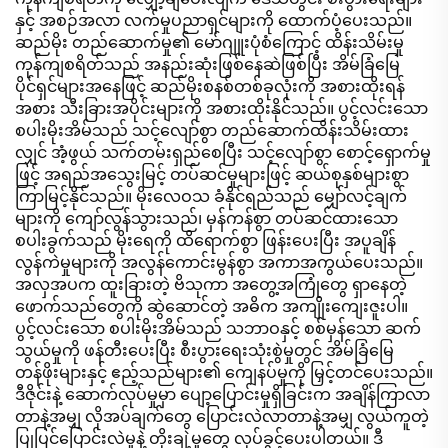
နှင့် အစဉ်အလာ လက်မှုပညာရှင်များကို ထောက်ပံ့ပေးသည်။
ဆည်မိုး တည်ဆောက်မှု၏ မော်ဂျူးပုံစံကြောင့် ထိန်းသိမ်းမှု
ကုန်ကျစရိတ်သည် အနည်းဆုံးဖြစ်နေဆဲဖြစ်ပြီး အိမ်ခြံမြေ
ပိုင်ရှင်များအနေဖြင့် ဆည်မိုးစနစ်တစ်ခုလုံးကို အစားထိုးရန်
အစား သီးခြားအပိုင်းများကို အစားထိုးနိုင်သည်။ ပွင့်လင်းသော
စပါးမိုးအိမ်သည် သင့်လျော်စွာ တည်ဆောက်ထိန်းသိမ်းထား
လျှင် အံ့ဖွယ် သက်တမ်းရှည်စေပြီး သင့်လျော်စွာ စောင့်ရှောက်မှု
ဖြင့် အရည်အသွေးမြင့် တပ်ဆင်မှုများဖြင့် ဆယ်စုနှစ်များစွာ
ကြာမြင့်နိုင်သည်။ မိုးလေဝသ ခံနိုင်ရည်သည် မျှော်လင့်ချက်
များကို ကျော်လွန်သွားသည်၊ မှန်ကန်စွာ တပ်ဆင်ထားသော
စပါးခွက်သည် မိုးရေကို ထိရောက်စွာ ဖြန်းပေးပြီး အပူချိန်
လွန်ကဲမှုများကို အလွန်ကောင်းမွန်စွာ အကာအကွယ်ပေးသည်။
အလှအပက ထူးခြားတဲ့ ဗိသုကာ အတွေ့အကြုံတွေ ရှာနေတဲ့
ဖောက်သည်တွေကို ဆွဲဆောင်တဲ့ အဓိက အကျိုးကျေးဇူးပါ။
ပွင့်လင်းသော စပါးမိုးအိမ်သည် သဘာဝနှင့် စစ်မှန်သော ဆက်
သွယ်မှုကို ဖန်တီးပေးပြီး စီးပွားရေးသုံးစွဲမှုတွင် အိမ်ခြံမြေ
တန်ဖိုးများနှင့် ဧည့်သည်များ၏ ကျေနပ်မှုကို မြှင့်တင်ပေးသည်။
ဒီဇိုင်းနဲ့ ဆောက်လုပ်မှုမှာ ပျော့ပြောင်းမှုရှိခြင်းက အချိန်ကြာလာ
တာနဲ့အမျှ လိုအပ်ချက်တွေ ပြောင်းလဲလာတာနဲ့အမျှ လွယ်ကူတဲ့
ပြုပြင်ပြောင်းလဲမှုနဲ့ တိုးချဲ့မှုတွေ လုပ်ခွင့်ပေးပါတယ်။ ဒီ