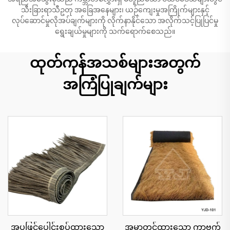
သီးခြားရာသီဥတု အခြေအနေများ၊ ယဉ်ကျေးမှုအကြိုက်များနှင့်
လုပ်ဆောင်မှုလိုအပ်ချက်များကို လိုက်နာနိုင်သော အလိုက်သင့်ပြုပြင်မှု
ရွေးချယ်မှုများကို သက်ရောက်စေသည်။
ထုတ်ကုန်အသစ်များအတွက်
အကြံပြုချက်များ
အပူဖြင့်ပေါင်းစပ်ထားသော
အမှာတင်ထားသော ကာဗက်