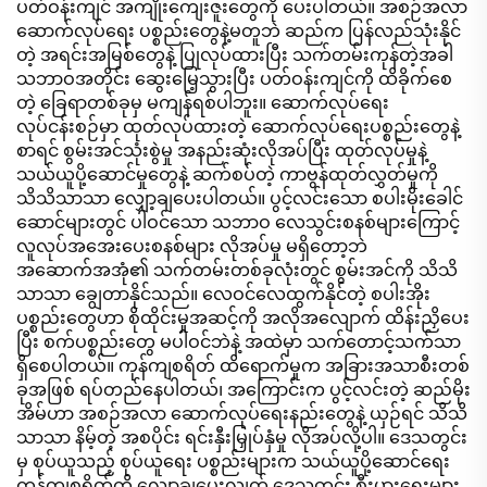
ပတ်ဝန်းကျင် အကျိုးကျေးဇူးတွေကို ပေးပါတယ်။ အစဉ်အလာ
ဆောက်လုပ်ရေး ပစ္စည်းတွေနဲ့မတူဘဲ ဆည်က ပြန်လည်သုံးနိုင်
တဲ့ အရင်းအမြစ်တွေနဲ့ ပြုလုပ်ထားပြီး သက်တမ်းကုန်တဲ့အခါ
သဘာဝအတိုင်း ဆွေးမြေ့သွားပြီး ပတ်ဝန်းကျင်ကို ထိခိုက်စေ
တဲ့ ခြေရာတစ်ခုမှ မကျန်ရစ်ပါဘူး။ ဆောက်လုပ်ရေး
လုပ်ငန်းစဉ်မှာ ထုတ်လုပ်ထားတဲ့ ဆောက်လုပ်ရေးပစ္စည်းတွေနဲ့
စာရင် စွမ်းအင်သုံးစွဲမှု အနည်းဆုံးလိုအပ်ပြီး ထုတ်လုပ်မှုနဲ့
သယ်ယူပို့ဆောင်မှုတွေနဲ့ ဆက်စပ်တဲ့ ကာဗွန်ထုတ်လွှတ်မှုကို
သိသိသာသာ လျှော့ချပေးပါတယ်။ ပွင့်လင်းသော စပါးမိုးခေါင်
ဆောင်များတွင် ပါဝင်သော သဘာဝ လေသွင်းစနစ်များကြောင့်
လူလုပ်အအေးပေးစနစ်များ လိုအပ်မှု မရှိတော့ဘဲ
အဆောက်အအုံ၏ သက်တမ်းတစ်ခုလုံးတွင် စွမ်းအင်ကို သိသိ
သာသာ ချွေတာနိုင်သည်။ လေဝင်လေထွက်နိုင်တဲ့ စပါးအိုး
ပစ္စည်းတွေဟာ စိုထိုင်းမှုအဆင့်ကို အလိုအလျောက် ထိန်းညှိပေး
ပြီး စက်ပစ္စည်းတွေ မပါဝင်ဘဲနဲ့ အထဲမှာ သက်တောင့်သက်သာ
ရှိစေပါတယ်။ ကုန်ကျစရိတ် ထိရောက်မှုက အခြားအသာစီးတစ်
ခုအဖြစ် ရပ်တည်နေပါတယ်၊ အကြောင်းက ပွင့်လင်းတဲ့ ဆည်မိုး
အိမ်ဟာ အစဉ်အလာ ဆောက်လုပ်ရေးနည်းတွေနဲ့ ယှဉ်ရင် သိသိ
သာသာ နိမ့်တဲ့ အစပိုင်း ရင်းနှီးမြှုပ်နှံမှု လိုအပ်လို့ပါ။ ဒေသတွင်း
မှ စုပ်ယူသည့် စုပ်ယူရေး ပစ္စည်းများက သယ်ယူပို့ဆောင်ရေး
ကုန်ကျစရိတ်ကို လျှော့ချပေးလျက် ဒေသတွင်း စီးပွားရေးများ