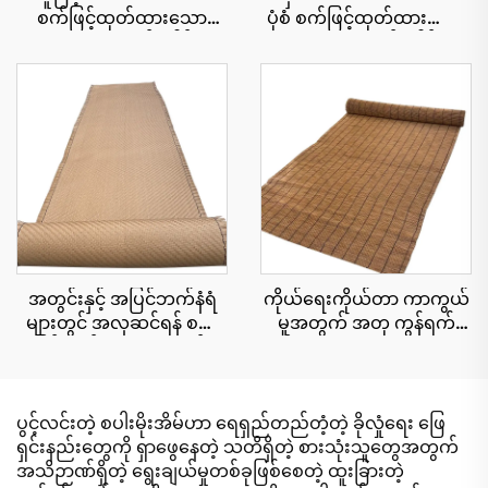
စက်ဖြင့်ထုတ်ထားသော
ပုံစံ စက်ဖြင့်ထုတ်ထားသော
သဘာဝအလှဆင်ခေါင်းမိုး
သဘာဝအလှဆင်ခေါင်းမိုး
ပြား ၅၀ စင်တီမီတာ x ၃
cu roll 1x15 မီတာ အကျယ်၊
မီတာ၊ မီးခံနိုင်ရည်ပိုမို
အမြန်တပ်ဆင်နိုင်ရန်
ကောင်းမွန်ခြင်း
အတွင်းနှင့် အပြင်ဘက်နံရံ
ကိုယ်ရေးကိုယ်တာ ကာကွယ်
များတွင် အလှဆင်ရန် စက်
မှုအတွက် အတု ကွန်ရက်
ဖြင့်ထုတ်ထားသော ထန်း
စည်းရိုး cu roll 1.8x10 မီတာ
ကောင်းများ
ပွင့်လင်းတဲ့ စပါးမိုးအိမ်ဟာ ရေရှည်တည်တံ့တဲ့ ခိုလှုံရေး ဖြေ
ရှင်းနည်းတွေကို ရှာဖွေနေတဲ့ သတိရှိတဲ့ စားသုံးသူတွေအတွက်
အသိဉာဏ်ရှိတဲ့ ရွေးချယ်မှုတစ်ခုဖြစ်စေတဲ့ ထူးခြားတဲ့