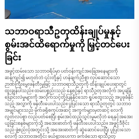
သဘာဝရာသီဥတုထိန်းချုပ်မှုနှင့်
စွမ်းအင်ထိရောက်မှုကို မြှင့်တင်ပေး
ခြင်း
အဖွင့်ထမ်းသော သဘာဝရိပ်မှာ ပတ်ဝန်းကျင်အခြေအနေများကို
ဆန့်ကျင်၍ မဟုတ်ဘဲ ၎င်းတို့နှင့် ဟန်ချက်ညီစွာ လုပ်ဆောင်သော
ဉာဏ်ကြီးမွှေးဖန်တီးမှုဖြင့် သဘာဝရာသီဥတုကို ထိန်းချုပ်ပေးရာတွင်
ထူးချွန်ပါသည်။ ထမ်းပစ္စည်းသည် နေ့စဉ်နှင့် ရာသီဥတုအလိုက် အပူချိန်
ပြောင်းလဲမှုများကို အလိုက်သင့်တုံ့ပြန်နိုင်သော ရှုပ်ထွေးသည့် အပူခုခံနိုင်
သည့် အလွှာကို ဖန်တီးပေးပါသည်။ ပူပြင်းသော ရာသီဥတုတွင် သဘာဝ
အမျှင်များသည် မိုက်ခရိုစကုပ်အဆင့် အကွက်များမှတဆင့် လေကို
လွတ်လပ်စွာ လည်ပတ်စေပြီး စွမ်းအင်ထည့်သွင်းမှုမလိုဘဲ ရေနှင့်အအေး
ယူခြင်းစနစ်များကဲ့သို့ အအေးဓာတ်ကို ဖန်တီးပေးပါသည်။ အဖွင့်ဒီဇိုင်း
သည် ဖွဲ့စည်းပုံအတွင်းသို့ အအေးဓာတ်ကို ဆွဲဆောင်ပေးပြီး ပူပြင်းသော
လေကို သဘာဝအတိုင်း ဖယ်ရှားပေးကာ ခက်ခဲသော ရာသီဥတု