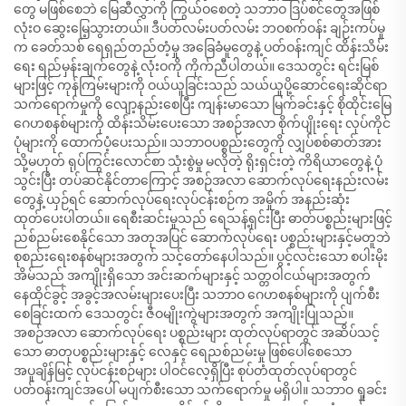
တွေ မဖြစ်စေဘဲ မြေဆီလွှာကို ကြွယ်ဝစေတဲ့ သဘာဝ ဒြပ်စင်တွေအဖြစ်
လုံးဝ ဆွေးမြေ့သွားတယ်။ ဒီပတ်လမ်းပတ်လမ်း ဘဝစက်ဝန်း ချဉ်းကပ်မှု
က ခေတ်သစ် ရေရှည်တည်တံ့မှု အခြေခံမူတွေနဲ့ ပတ်ဝန်းကျင် ထိန်းသိမ်း
ရေး ရည်မှန်းချက်တွေနဲ့ လုံးဝကို ကိုက်ညီပါတယ်။ ဒေသတွင်း ရင်းမြစ်
များဖြင့် ကုန်ကြမ်းများကို ဝယ်ယူခြင်းသည် သယ်ယူပို့ဆောင်ရေးဆိုင်ရာ
သက်ရောက်မှုကို လျော့နည်းစေပြီး ကျန်းမာသော မြက်ခင်းနှင့် စိုထိုင်းမြေ
ဂေဟစနစ်များကို ထိန်းသိမ်းပေးသော အစဉ်အလာ စိုက်ပျိုးရေး လုပ်ကိုင်
ပုံများကို ထောက်ပံ့ပေးသည်။ သဘာဝပစ္စည်းတွေကို လျှပ်စစ်ဓာတ်အား
သို့မဟုတ် ရုပ်ကြွင်းလောင်စာ သုံးစွဲမှု မလိုတဲ့ ရိုးရှင်းတဲ့ ကိရိယာတွေနဲ့ ပုံ
သွင်းပြီး တပ်ဆင်နိုင်တာကြောင့် အစဉ်အလာ ဆောက်လုပ်ရေးနည်းလမ်း
တွေနဲ့ ယှဉ်ရင် ဆောက်လုပ်ရေးလုပ်ငန်းစဉ်က အမှိုက် အနည်းဆုံး
ထုတ်ပေးပါတယ်။ ရေစီးဆင်းမှုသည် ရေသန့်ရှင်းပြီး ဓာတ်ပစ္စည်းများဖြင့်
ညစ်ညမ်းစေနိုင်သော အတုအပြင် ဆောက်လုပ်ရေး ပစ္စည်းများနှင့်မတူဘဲ
စုစည်းရေးစနစ်များအတွက် သင့်တော်နေပါသည်။ ပွင့်လင်းသော စပါးမိုး
အိမ်သည် အကျိုးရှိသော အင်းဆက်များနှင့် သတ္တဝါငယ်များအတွက်
နေထိုင်ခွင့် အခွင့်အလမ်းများပေးပြီး သဘာဝ ဂေဟစနစ်များကို ပျက်စီး
စေခြင်းထက် ဒေသတွင်း ဇီဝမျိုးကွဲများအတွက် အကျိုးပြုသည်။
အစဉ်အလာ ဆောက်လုပ်ရေး ပစ္စည်းများ ထုတ်လုပ်ရာတွင် အဆိပ်သင့်
သော ဓာတုပစ္စည်းများနှင့် လေနှင့် ရေညစ်ညမ်းမှု ဖြစ်ပေါ်စေသော
အပူချိန်မြင့် လုပ်ငန်းစဉ်များ ပါဝင်လေ့ရှိပြီး စုပ်တံထုတ်လုပ်ရာတွင်
ပတ်ဝန်းကျင်အပေါ် မပျက်စီးသော သက်ရောက်မှု မရှိပါ။ သဘာဝ ရှုခင်း