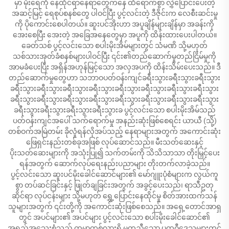
မှာ မိုးရေကို နေထိုင်ရာနေရာတွေကနေ ထိရောက်စွာ လွှဲပြောင်းပေးတဲ့
အဆင့်မြင့် ရေစုပ်စနစ်တွေ ပါဝင်ပြီး ပွင့်လင်းတဲ့ ဒီဇိုင်းက လေစီးဆင်းမှု
ကို ပိုကောင်းစေပါတယ်။ ဆူးပင်အိုးဟာ အပူချိန်များချိန်မှာ အခန်းကို
အေးစေပြီး အေးတဲ့ အခြေအနေတွေမှာ အပူကို ထိန်းထားပေးပါတယ်။
ခေတ်သစ် ပွင့်လင်းသော စပါးမိုးအိမ်များတွင် သံမဏိ သို့မဟုတ်
သစ်သားအုတ်ခံစနစ်များပါဝင်ပြီး ၎င်း၏တည်ဆောက်မှုတည်ငြိမ်မှုကို
အာမခံပေးပြီး အရှိန်အဟုန်မြင့်သော အလှအပကို ထိန်းသိမ်းပေးသည်။ ဒီ
တည်ဆောက်မှုတွေဟာ သဘာဝပတ်ဝန်းကျင်ခရီးသွားခရီးသွားခရီးသွား
ခရီးသွားခရီးသွားခရီးသွားခရီးသွားခရီးသွားခရီးသွားခရီးသွားခရီးသွား
ခရီးသွားခရီးသွားခရီးသွားခရီးသွားခရီးသွားခရီးသွားခရီးသွားခရီးသွား
ခရီးသွားခရီးသွားခရီးသွားခရီးသွားခ ပွင့်လင်းသော စပါးမိုးအိမ်သည်
ပတ်ဝန်းကျင်အပေါ် သက်ရောက်မှု အနည်းဆုံးဖြစ်စေရင်း ယာယီ (သို့)
တစ်ဝက်အမြဲတမ်း ခိုလှုံရန်လိုအပ်သည့် နေရာများအတွက် အကောင်းဆုံး
ဖြေရှင်းနည်းတစ်ခုအဖြစ် လုပ်ဆောင်သည်။ မီးသတ်ဆေးနှင့်
ပိုးသတ်ဆေးများကို အသုံးပြု၍ သက်တမ်းကို သိသိသာသာ တိုးမြှင့်ပေး
ရန်အတွက် ဆောက်လုပ်ရေးနည်းပညာများ တိုးတက်လာခဲ့သည်။
ပွင့်လင်းသော ဆူးပင်မိုးခေါင်ဆောင်များ၏ မော်ဂျူးပုံစံများက လွယ်ကူ
စွာ တပ်ဆင်ခြင်းနှင့် ဖြုတ်ချခြင်းအတွက် အခွင့်ပေးသည်၊ ရာသီဥတု
ဆိုင်ရာ လုပ်ငန်းများ သို့မဟုတ် ရွှေ့ပြောင်းနေထိုင်မှု စိတ်အားထက်သန်
သူများအတွက် ၎င်းတို့ကို အကောင်းဆုံးဖြစ်စေသည်။ အရှေ့တောင်အာရှ
တွင် အပင်များ၏ အပင်များ ပွင့်လင်းသော စပါးမိုးခေါင်ဆောင်၏
အရည်အသွေးစုံသည် ကမ္ဘာတစ်လွှားရှိ မတူညီသော ပထဝီဒေသများတွင်