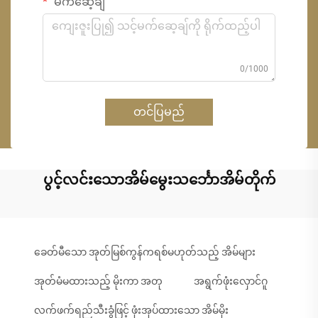
မက်ဆေ့ချ်
0/1000
တင်ပြမည်
ပွင့်လင်းသောအိမ်မွေးသင်္ဘောအိမ်တိုက်
ခေတ်မီသော အုတ်မြစ်ကွန်ကရစ်မဟုတ်သည့် အိမ်များ
အုတ်မံမထားသည့် မိုးကာ အတု
အရွက်ဖုံးလှောင်ဂူ
လက်ဖက်ရည်သီးခွံဖြင့် ဖုံးအုပ်ထားသော အိမ်မိုး