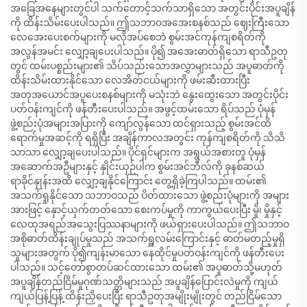
အခြေအနေများတွင်ပါ သက်တောင့်သက်သာရှိသော အတွင်းပိုင်းအပူချိန်
ကို ထိန်းသိမ်းပေးပါသည်။ ဤသဘာဝအအေးစနစ်သည် ဈေးကြီးသော
လေအေးပေးစက်များကို မလိုအပ်စေဘဲ စွမ်းအင်ကုန်ကျစရိတ်ကို
အလွန်အမင်း လျှော့ချပေးပါသည်။ ပို၍ အအေးဓာတ်ရှိသော ရာသီဥတု
တွင် ထမ်းပစ္စည်းများ၏ သိပ်သည်းသောအလွှာများသည် အပူဓာတ်ကို
ထိန်းသိမ်းထားနိုင်သော လေအိတ်ငယ်များကို ဖမ်းဆီးထားပြီး
အတုအယောင်အပူပေးစနစ်များကို မသုံးဘဲ နွေးထွေးသော အတွင်းပိုင်း
ပတ်ဝန်းကျင်ကို ဖန်တီးပေးပါသည်။ အဖွင့်ထမ်းသော ရိပ်သည် ပုံမှန်
ဖွဲ့စည်းပုံအများအပြားကို ကျော်လွန်သော ထင်ရှားသည့် စွမ်းအင်ထိ
ရောက်မှုအဆင့်ကို ရရှိပြီး အချိန်ကာလအတွင်း ကုန်ကျစရိတ်ကို သိသိ
သာသာ လျှော့ချပေးပါသည်။ ပိုင်ရှင်များက အရွယ်အစားတူ ပုံမှန်
အဆောက်အဦများနှင့် နှိုင်းယှဉ်ပါက စွမ်းအင်ဘီလ်ကို ခုနစ်ဆယ်
ရာခိုင်နှုန်းအထိ လျှော့ချနိုင်ကြောင်း တွေ့ရှိခဲ့ကြပါသည်။ ထမ်း၏
အသက်ရှုနိုင်သော သဘာဝသည် ပိတ်ထားသော ဖွဲ့စည်းပုံများကို အများ
အားဖြင့် နှောင့်ယှက်တတ်သော စေးကပ်မှုကို ကာကွယ်ပေးပြီး မှို၊ မှိုနှင့်
လေထုအရည်အသွေးပြဿနာများကို ဖယ်ရှားပေးပါသည်။ ဤသဘာဝ
အစိုဓာတ်ထိန်းချုပ်မှုသည် အသက်ရှူလမ်းကြောင်းနှင့် ဓာတ်မတည့်မှုရှိ
သူများအတွက် ပို၍ကျန်းမာသော နေထိုင်မှုပတ်ဝန်းကျင်ကို ဖန်တီးပေး
ပါသည်။ သင့်တော်စွာတပ်ဆင်ထားသော ထမ်း၏ အပူဓာတ်သို့မဟုတ်
အပူချိန်တည်ငြိမ်မှုဂုဏ်သတ္တိများသည် အပူချိန်ပြောင်းလဲမှုကို ကျယ်
ကျယ်ပြန့်ပြန့် ထိန်းညှိပေးပြီး ရာသီဥတုအမျိုးမျိုးတွင် တည်ငြိမ်သော