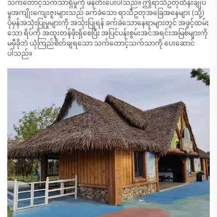
သက်တောင့်သက်သာရှိမှုကို ဖန်တီးပေးပါသည်။ ဤရာသီဥတုထိန်းချုပ်
မှုအကျိုးကျေးဇူးများသည် ခက်ခဲသော ရာသီဥတုအခြေအနေများ (သို့)
ပုံမှန်အသုံးပြုမှုများကို အသုံးပြုရန် ခက်ခဲသောနေရာများတွင် အဖွင့်ထမ်း
သော ရိပ်ကို အထူးတန်ဖိုးရှိစေပြီး အပြင်ပန်းစွမ်းအင်အရင်းအမြစ်များကို
မမှီခိုဘဲ ယုံကြည်စိတ်ချရသော သက်တောင့်သက်သာကို ပေးဆောင်
ပါသည်။