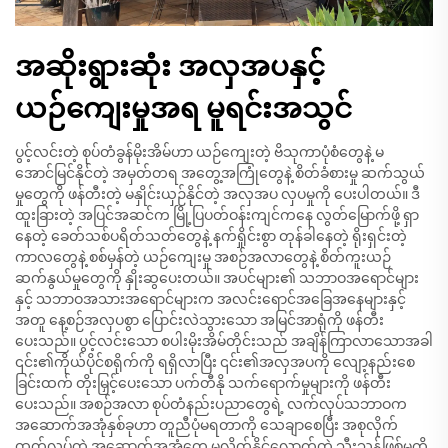
အဆိုးရွားဆုံး အလှအပနှင့်
ယဉ်ကျေးမှုအရ မူရင်းအသွင်
ပွင့်လင်းတဲ့ စုပ်တံခွန်မိုးအိမ်ဟာ ယဉ်ကျေးတဲ့ ဗိသုကာပုံစံတွေနဲ့ မ
အောင်မြင်နိုင်တဲ့ အမှတ်တရ အတွေ့အကြုံတွေနဲ့ စိတ်ခံစားမှု ဆက်သွယ်
မှုတွေကို ဖန်တီးတဲ့ မနှိုင်းယှဉ်နိုင်တဲ့ အလှအပ လှပမှုကို ပေးပါတယ်။ ဒီ
ထူးခြားတဲ့ အပြင်အဆင်က မြို့ပြပတ်ဝန်းကျင်ကနေ လွတ်မြောက်ဖို့ ရှာ
နေတဲ့ ခေတ်သစ်ပရိတ်သတ်တွေနဲ့ နက်ရှိုင်းစွာ တုန်ခါနေတဲ့ ရိုးရှင်းတဲ့
ကာလတွေနဲ့ စစ်မှန်တဲ့ ယဉ်ကျေးမှု အစဉ်အလာတွေနဲ့ စိတ်ကူးယဉ်
ဆက်နွယ်မှုတွေကို နှိုးဆွပေးတယ်။ အပင်များ၏ သဘာဝအရောင်များ
နှင့် သဘာဝအသားအရောင်များက အလင်းရောင်အခြေအနေများနှင့်
အတူ နေ့စဉ်အလှပစွာ ပြောင်းလဲသွားသော အမြင်အာရုံကို ဖန်တီး
ပေးသည်။ ပွင့်လင်းသော စပါးမိုးအိမ်တိုင်းသည် အချိန်ကြာလာသောအခါ
၎င်း၏ကိုယ်ပိုင်စရိုက်ကို ရရှိလာပြီး ၎င်း၏အလှအပကို လျော့နည်းစေ
ခြင်းထက် တိုးမြှင့်ပေးသော ပက်တီနို သက်ရောက်မှုများကို ဖန်တီး
ပေးသည်။ အစဉ်အလာ စုပ်တံနည်းပညာတွေရဲ့ လက်လုပ်သဘာဝက
အဆောက်အအုံနှစ်ခုဟာ တူညီပုံမရတာကို သေချာစေပြီး အစုလိုက်
ထုတ်လုပ်တဲ့ အဆောက်အအုံတွေ မလိုက်နိုင်လောက်တဲ့ သီးသန့်ဖြစ်မှုကို