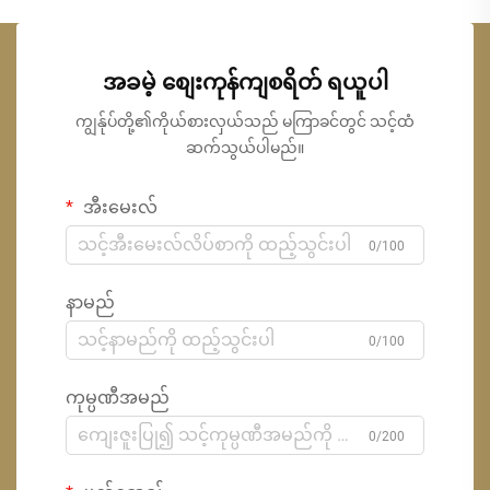
အခမဲ့ စျေးကုန်ကျစရိတ် ရယူပါ
ကျွန်ုပ်တို့၏ကိုယ်စားလှယ်သည် မကြာခင်တွင် သင့်ထံ
ဆက်သွယ်ပါမည်။
အီးမေးလ်
0/100
နာမည်
0/100
ကုမ္ပဏီအမည်
0/200