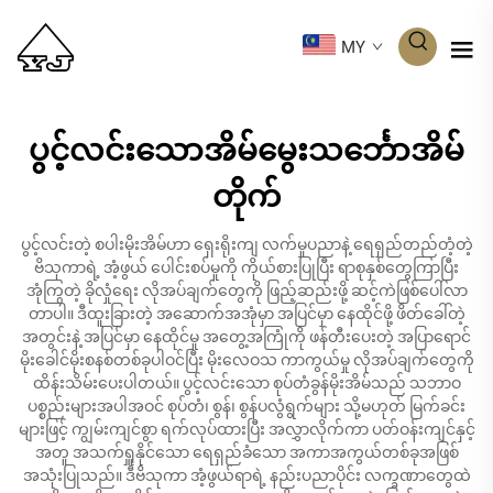
MY
ပွင့်လင်းသောအိမ်မွေးသင်္ဘောအိမ်
တိုက်
ပွင့်လင်းတဲ့ စပါးမိုးအိမ်ဟာ ရှေးရိုးကျ လက်မှုပညာနဲ့ ရေရှည်တည်တံ့တဲ့
ဗိသုကာရဲ့ အံ့ဖွယ် ပေါင်းစပ်မှုကို ကိုယ်စားပြုပြီး ရာစုနှစ်တွေကြာပြီး
အုံကြွတဲ့ ခိုလှုံရေး လိုအပ်ချက်တွေကို ဖြည့်ဆည်းဖို့ ဆင့်ကဲဖြစ်ပေါ်လာ
တာပါ။ ဒီထူးခြားတဲ့ အဆောက်အအုံမှာ အပြင်မှာ နေထိုင်ဖို့ ဖိတ်ခေါ်တဲ့
အတွင်းနဲ့ အပြင်မှာ နေထိုင်မှု အတွေ့အကြုံကို ဖန်တီးပေးတဲ့ အပြာရောင်
မိုးခေါင်မိုးစနစ်တစ်ခုပါဝင်ပြီး မိုးလေဝသ ကာကွယ်မှု လိုအပ်ချက်တွေကို
ထိန်းသိမ်းပေးပါတယ်။ ပွင့်လင်းသော စုပ်တံခွန်မိုးအိမ်သည် သဘာဝ
ပစ္စည်းများအပါအဝင် စုပ်တံ၊ စွန်၊ စွန်ပလွံရွက်များ သို့မဟုတ် မြက်ခင်း
များဖြင့် ကျွမ်းကျင်စွာ ရက်လုပ်ထားပြီး အလွှာလိုက်ကာ ပတ်ဝန်းကျင်နှင့်
အတူ အသက်ရှူနိုင်သော ရေရှည်ခံသော အကာအကွယ်တစ်ခုအဖြစ်
အသုံးပြုသည်။ ဒီဗိသုကာ အံ့ဖွယ်ရာရဲ့ နည်းပညာပိုင်း လက္ခဏာတွေထဲ