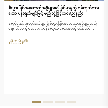
စီးပွားဖြစ်အဆောက်အဦများ၏ ခိုင်မာမှုကို စစ်ထုတ်ထား
သော ပန်းရွက်မျှင်ဖြင့် မည်သို့မြှင့်တင်မည်နည်း
အပူပိုင်းနှင့် အပူမုဒ်နယ်များရှိ စီးပွားဖြစ်အဆောက်အဦများသည်
ရေရှည်ခံမှုကို သေချာစေရန်အတွက် အလှအပကို ထိန်းသိမ်း
ရာတွင် ထူးခြားသော စိန်ခေါ်မှုများကို ရင်ဆိုင်နေရပါသည်။
ပြင်းထန်သော UV...
ပိုမိုကြည့်ရှုပါ။