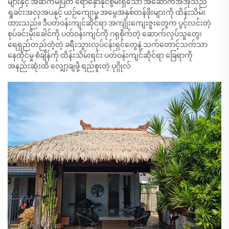
များနှင့် အဆက်မပြတ် ရောနှောနိုင်စွမ်းရှိသော အဆောက်အအုံသည်
ရှုခင်းအလှအပနှင့် ယဉ်ကျေးမှု အမွေအနှစ်တန်ဖိုးများကို ထိန်းသိမ်း
ထားသည်။ ဒီပတ်ဝန်းကျင်ဆိုင်ရာ အကျိုးကျေးဇူးတွေက ပွင့်လင်းတဲ့
စုပ်ခင်းမိုးခေါင်ကို ပတ်ဝန်းကျင်ကို ဂရုစိုက်တဲ့ ဆောက်လုပ်သူတွေ၊
ရေရှည်တည်တံ့တဲ့ ခရီးသွားလုပ်ငန်းရှင်တွေနဲ့ သက်တောင့်သက်သာ
နေထိုင်မှု စံချိန်ကို ထိန်းသိမ်းရင်း ပတ်ဝန်းကျင်ဆိုင်ရာ ခြေရာကို
အနည်းဆုံးထိ လျှော့ချဖို့ ရည်စူးတဲ့ ပုဂ္ဂိုလ်