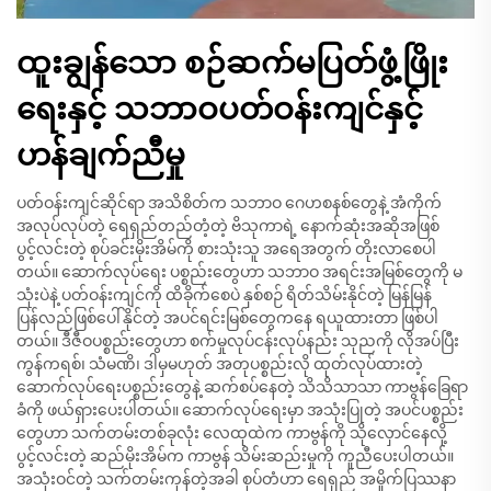
ထူးချွန်သော စဉ်ဆက်မပြတ်ဖွံ့ဖြိုး
ရေးနှင့် သဘာဝပတ်ဝန်းကျင်နှင့်
ဟန်ချက်ညီမှု
ပတ်ဝန်းကျင်ဆိုင်ရာ အသိစိတ်က သဘာဝ ဂေဟစနစ်တွေနဲ့ အံကိုက်
အလုပ်လုပ်တဲ့ ရေရှည်တည်တံ့တဲ့ ဗိသုကာရဲ့ နောက်ဆုံးအဆိုအဖြစ်
ပွင့်လင်းတဲ့ စုပ်ခင်းမိုးအိမ်ကို စားသုံးသူ အရေအတွက် တိုးလာစေပါ
တယ်။ ဆောက်လုပ်ရေး ပစ္စည်းတွေဟာ သဘာဝ အရင်းအမြစ်တွေကို မ
သုံးပဲနဲ့ ပတ်ဝန်းကျင်ကို ထိခိုက်စေပဲ နှစ်စဉ် ရိတ်သိမ်းနိုင်တဲ့ မြန်မြန်
ပြန်လည်ဖြစ်ပေါ်နိုင်တဲ့ အပင်ရင်းမြစ်တွေကနေ ရယူထားတာ ဖြစ်ပါ
တယ်။ ဒီဇီဝပစ္စည်းတွေဟာ စက်မှုလုပ်ငန်းလုပ်နည်း သုညကို လိုအပ်ပြီး
ကွန်ကရစ်၊ သံမဏိ၊ ဒါမှမဟုတ် အတုပစ္စည်းလို ထုတ်လုပ်ထားတဲ့
ဆောက်လုပ်ရေးပစ္စည်းတွေနဲ့ ဆက်စပ်နေတဲ့ သိသိသာသာ ကာဗွန်ခြေရာ
ခံကို ဖယ်ရှားပေးပါတယ်။ ဆောက်လုပ်ရေးမှာ အသုံးပြုတဲ့ အပင်ပစ္စည်း
တွေဟာ သက်တမ်းတစ်ခုလုံး လေထုထဲက ကာဗွန်ကို သိုလှောင်နေလို့
ပွင့်လင်းတဲ့ ဆည်မိုးအိမ်က ကာဗွန် သိမ်းဆည်းမှုကို ကူညီပေးပါတယ်။
အသုံးဝင်တဲ့ သက်တမ်းကုန်တဲ့အခါ စုပ်တံဟာ ရေရှည် အမှိုက်ပြဿနာ