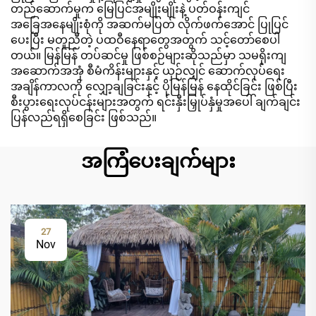
တည်ဆောက်မှုက မြေပြင်အမျိုးမျိုးနဲ့ ပတ်ဝန်းကျင်
အခြေအနေမျိုးစုံကို အဆက်မပြတ် လိုက်ဖက်အောင် ပြုပြင်
ပေးပြီး မတူညီတဲ့ ပထဝီနေရာတွေအတွက် သင့်တော်စေပါ
တယ်။ မြန်မြန် တပ်ဆင်မှု ဖြစ်စဉ်များဆိုသည်မှာ သမရိုးကျ
အဆောက်အအုံ စီမံကိန်းများနှင့် ယှဉ်လျှင် ဆောက်လုပ်ရေး
အချိန်ကာလကို လျှော့ချခြင်းနှင့် ပိုမြန်မြန် နေထိုင်ခြင်း ဖြစ်ပြီး
စီးပွားရေးလုပ်ငန်းများအတွက် ရင်းနှီးမြှုပ်နှံမှုအပေါ် ချက်ချင်း
ပြန်လည်ရရှိစေခြင်း ဖြစ်သည်။
အကြံပေးချက်များ
27
Nov