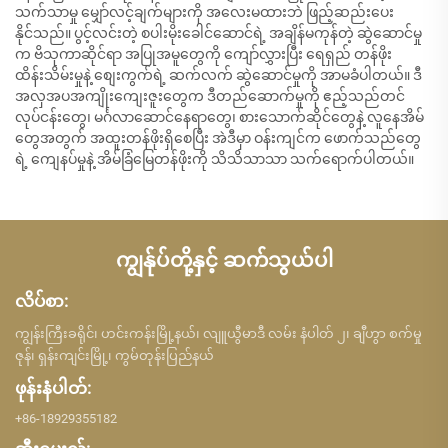
သက်သာမှု မျှော်လင့်ချက်များကို အလေးမထားဘဲ ဖြည့်ဆည်းပေး
နိုင်သည်။ ပွင့်လင်းတဲ့ စပါးမိုးခေါင်ဆောင်ရဲ့ အချိန်မကုန်တဲ့ ဆွဲဆောင်မှု
က ဗိသုကာဆိုင်ရာ အပြုအမူတွေကို ကျော်လွှားပြီး ရေရှည် တန်ဖိုး
ထိန်းသိမ်းမှုနဲ့ စျေးကွက်ရဲ့ ဆက်လက် ဆွဲဆောင်မှုကို အာမခံပါတယ်။ ဒီ
အလှအပအကျိုးကျေးဇူးတွေက ဒီတည်ဆောက်မှုကို ဧည့်သည်တင်
လုပ်ငန်းတွေ၊ မင်္ဂလာဆောင်နေရာတွေ၊ စားသောက်ဆိုင်တွေနဲ့ လူနေအိမ်
တွေအတွက် အထူးတန်ဖိုးရှိစေပြီး အဲဒီမှာ ဝန်းကျင်က ဖောက်သည်တွေ
ရဲ့ ကျေနပ်မှုနဲ့ အိမ်ခြံမြေတန်ဖိုးကို သိသိသာသာ သက်ရောက်ပါတယ်။
ကျွန်ုပ်တို့နှင့် ဆက်သွယ်ပါ
လိပ်စာ:
ကျွန်းကြီးခရိုင်၊ ဟင်းကန်းမြို့နယ်၊ လျူယွီမာဒီ လမ်း နံပါတ် ၂၊ ချီဟွာ စက်မှု
ဇုန်၊ ရှန်းကျင်းမြို့၊ ကွမ်တုန်းပြည်နယ်
ဖုန်းနံပါတ်:
+86-18929355182