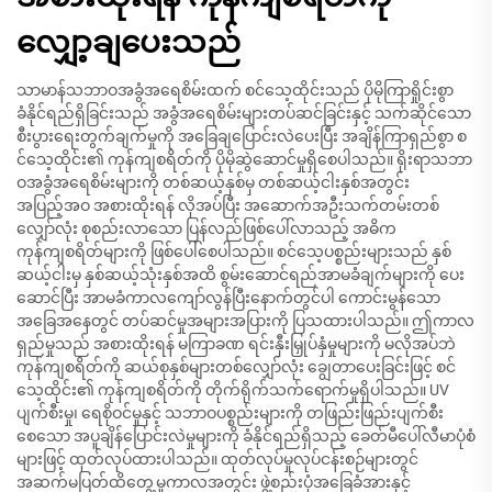
လျှော့ချပေးသည်
သာမာန်သဘာဝအခွံအရေစိမ်းထက် စင်သေ့ထိုင်းသည် ပိုမိုကြာရှိုင်းစွာ
ခံနိုင်ရည်ရှိခြင်းသည် အခွံအရေစိမ်းများတပ်ဆင်ခြင်းနှင့် သက်ဆိုင်သော
စီးပွားရေးတွက်ချက်မှုကို အခြေချပြောင်းလဲပေးပြီး အချိန်ကြာရှည်စွာ စ
င်သေ့ထိုင်း၏ ကုန်ကျစရိတ်ကို ပိုမိုဆွဲဆောင်မှုရှိစေပါသည်။ ရိုးရာသဘာ
ဝအခွံအရေစိမ်းများကို တစ်ဆယ့်နှစ်မှ တစ်ဆယ့်ငါးနှစ်အတွင်း
အပြည့်အဝ အစားထိုးရန် လိုအပ်ပြီး အဆောက်အဦးသက်တမ်းတစ်
လျှော်လုံး စုစည်းလာသော ပြန်လည်ဖြစ်ပေါ်လာသည့် အဓိက
ကုန်ကျစရိတ်များကို ဖြစ်ပေါ်စေပါသည်။ စင်သေ့ပစ္စည်းများသည် နှစ်
ဆယ့်ငါးမှ နှစ်ဆယ့်သုံးနှစ်အထိ စွမ်းဆောင်ရည်အာမခံချက်များကို ပေး
ဆောင်ပြီး အာမခံကာလကျော်လွန်ပြီးနောက်တွင်ပါ ကောင်းမွန်သော
အခြေအနေတွင် တပ်ဆင်မှုအများအပြားကို ပြသထားပါသည်။ ဤကာလ
ရှည်မှုသည် အစားထိုးရန် မကြာခဏ ရင်းနှီးမြှုပ်နှံမှုများကို မလိုအပ်ဘဲ
ကုန်ကျစရိတ်ကို ဆယ်စုနှစ်များတစ်လျှော်လုံး ချွေတာပေးခြင်းဖြင့် စင်
သေ့ထိုင်း၏ ကုန်ကျစရိတ်ကို တိုက်ရိုက်သက်ရောက်မှုရှိပါသည်။ UV
ပျက်စီးမှု၊ ရေစိုဝင်မှုနှင့် သဘာဝပစ္စည်းများကို တဖြည်းဖြည်းပျက်စီး
စေသော အပူချိန်ပြောင်းလဲမှုများကို ခံနိုင်ရည်ရှိသည့် ခေတ်မီပေါ်လီမာပုံစံ
များဖြင့် ထုတ်လုပ်ထားပါသည်။ ထုတ်လုပ်မှုလုပ်ငန်းစဉ်များတွင်
အဆက်မပြတ်ထိတွေ့မှုကာလအတွင်း ဖွဲ့စည်းပုံအခြေခံအားနှင့်