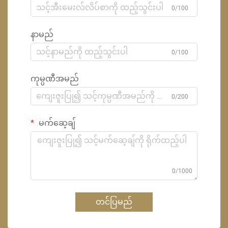
0/100
နာမည်
0/100
ကုမ္ပဏီအမည်
0/200
မက်ဆေ့ချ်
0/1000
တင်ပြမည်