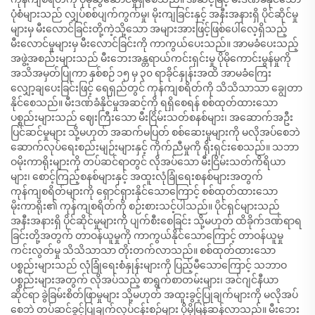
ပုံစံများသည် လျှပ်စစ်ပျက်ကွက်မှု၊ မိုးကျခြင်းနှင့် အနီးအနားရှိ ပိုင်ဆိုင်မှု
များမှ မီးလောင်ခြင်းတို့ကဲ့သို့သော အများအားဖြင့်ဖြစ်ပေါ်လေ့ရှိသည့်
မီးလောင်မှုများမှ မီးလောင်ခြင်းကို ကာကွယ်ပေးသည်။ အာမခံပေးသည့်
အဖွဲ့အစည်းများသည် မီးဘေးအန္တရာယ်ကင်းရှင်းမှု ပိုမိုကောင်းမွန်မှုကို
အသိအမှတ်ပြုကာ နှစ်စဉ် ၁၅ မှ ၃၀ ရာခိုင်နှုန်းအထိ အာမခံကြေး
လျှော့ချပေးခြင်းဖြင့် ရေရှည်တွင် ကုန်ကျစရိတ်ကို သိသိသာသာ ချွေတာ
နိုင်စေသည်။ မီးဒဏ်ခံနိုင်မှုအဆင့်ကို ရရှိစေရန် စစ်ထုတ်ထားသော
ပစ္စည်းများသည် ဈေးကြီးသော မီးငြိမ်းသတ်စနစ်များ၊ အဆောက်အဦး
ပြင်ဆင်မှုများ သို့မဟုတ် အဆက်မပြတ် စစ်ဆေးမှုများကို မလိုအပ်စေဘဲ
ဆောက်လုပ်ရေးစည်းမျဉ်းများနှင့် ကိုက်ညီမှုကို ရိုးရှင်းစေသည်။ သဘာ
ဝမိုးကာရိုးများကို တပ်ဆင်ရာတွင် လိုအပ်သော မီးငြိမ်းသတ်ကိရိယာ
များ၊ စောင့်ကြည့်စနစ်များနှင့် အထူးလုံခြုံရေးစနစ်များအတွက်
ကုန်ကျစရိတ်များကို ရှောင်ရှားနိုင်သောကြောင့် စစ်ထုတ်ထားသော
မိုးကာရိုး၏ ကုန်ကျစရိတ်ကို စဉ်းစားသင့်ပါသည်။ ပိုင်ရှင်များသည်
အနီးအနားရှိ ပိုင်ဆိုင်မှုများကို ပျက်စီးစေခြင်း သို့မဟုတ် ထိခိုက်ဒဏ်ရာရ
ခြင်းတို့အတွက် တာဝန်ယူမှုကို ကာကွယ်နိုင်သောကြောင့် တာဝန်ယူမှု
ကင်းလွတ်မှု သိသိသာသာ တိုးတက်လာသည်။ စစ်ထုတ်ထားသော
ပစ္စည်းများသည် လုံခြုံရေးစံနှုန်းများကို ပြည့်မီသောကြောင့် သဘာဝ
ပစ္စည်းများအတွက် လိုအပ်သည့် စာရွက်စာတမ်းများ၊ အင်ဂျင်နီယာ
ဆိုင်ရာ ခွဲခြမ်းစိတ်ဖြာမှုများ သို့မဟုတ် အထူးခွင့်ပြုချက်များကို မလိုအပ်
စေဘဲ တပ်ဆင်ခွင့်ပြုချက်လုပ်ငန်းစဉ်များ ပိုမိုမြန်ဆန်လာသည်။ မီးဘေး