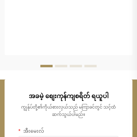
အခမဲ့ စျေးကုန်ကျစရိတ် ရယူပါ
ကျွန်ုပ်တို့၏ကိုယ်စားလှယ်သည် မကြာခင်တွင် သင့်ထံ
ဆက်သွယ်ပါမည်။
အီးမေးလ်