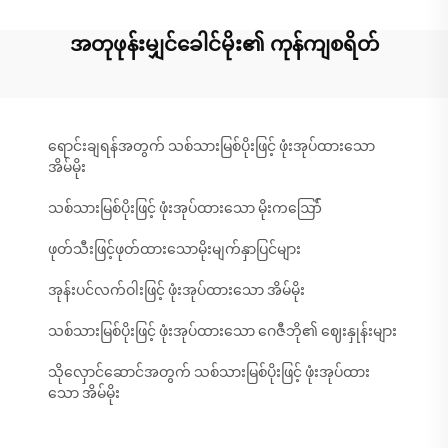
အတုဖုန်းမျှင်ခေါင်မိုး၏ ကုန်ကျစရိတ်
ရောင်းချရန်အတွက် သစ်သားမြစ်ပိုးဖြင့် ဖုံးအုပ်ထားသော
အိမ်မိုး
သစ်သားမြစ်ပိုးဖြင့် ဖုံးအုပ်ထားသော မိုးကဪ်
ဖုတ်သီးဖြင့်ဖုတ်ထားသောမိုးမျက်နှာပြင်များ
အုန်းပင်လက်ဝါးဖြင့် ဖုံးအုပ်ထားသော အိမ်မိုး
သစ်သားမြစ်ပိုးဖြင့် ဖုံးအုပ်ထားသော ဂေဇီဘို၏ ဈေးနှုန်းများ
သိုလှောင်ဆောင်အတွက် သစ်သားမြစ်ပိုးဖြင့် ဖုံးအုပ်ထား
သော အိမ်မိုး