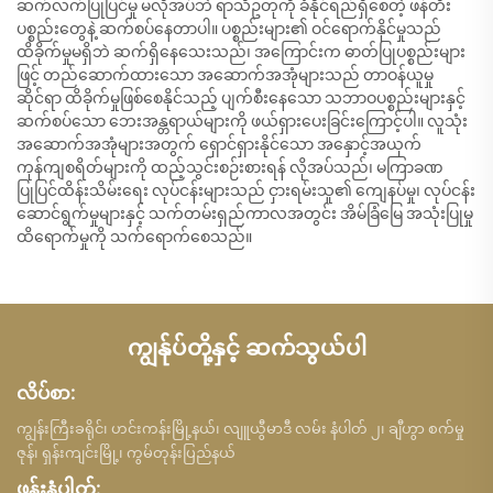
ဆက်လက်ပြုပြင်မှု မလိုအပ်ဘဲ ရာသီဥတုကို ခံနိုင်ရည်ရှိစေတဲ့ ဖန်တီး
ပစ္စည်းတွေနဲ့ ဆက်စပ်နေတာပါ။ ပစ္စည်းများ၏ ဝင်ရောက်နိုင်မှုသည်
ထိခိုက်မှုမရှိဘဲ ဆက်ရှိနေသေးသည်၊ အကြောင်းက ဓာတ်ပြုပစ္စည်းများ
ဖြင့် တည်ဆောက်ထားသော အဆောက်အအုံများသည် တာဝန်ယူမှု
ဆိုင်ရာ ထိခိုက်မှုဖြစ်စေနိုင်သည့် ပျက်စီးနေသော သဘာဝပစ္စည်းများနှင့်
ဆက်စပ်သော ဘေးအန္တရာယ်များကို ဖယ်ရှားပေးခြင်းကြောင့်ပါ။ လူသုံး
အဆောက်အအုံများအတွက် ရှောင်ရှားနိုင်သော အနှောင့်အယှက်
ကုန်ကျစရိတ်များကို ထည့်သွင်းစဉ်းစားရန် လိုအပ်သည်၊ မကြာခဏ
ပြုပြင်ထိန်းသိမ်းရေး လုပ်ငန်းများသည် ငှားရမ်းသူ၏ ကျေနပ်မှု၊ လုပ်ငန်း
ဆောင်ရွက်မှုများနှင့် သက်တမ်းရှည်ကာလအတွင်း အိမ်ခြံမြေ အသုံးပြုမှု
ထိရောက်မှုကို သက်ရောက်စေသည်။
ကျွန်ုပ်တို့နှင့် ဆက်သွယ်ပါ
လိပ်စာ:
ကျွန်းကြီးခရိုင်၊ ဟင်းကန်းမြို့နယ်၊ လျူယွီမာဒီ လမ်း နံပါတ် ၂၊ ချီဟွာ စက်မှု
ဇုန်၊ ရှန်းကျင်းမြို့၊ ကွမ်တုန်းပြည်နယ်
ဖုန်းနံပါတ်: