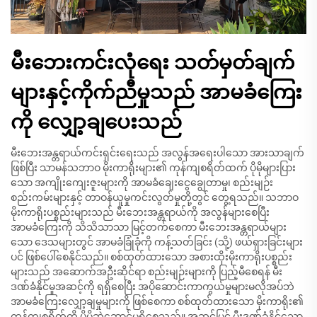
မီးဘေးကင်းလုံရေး သတ်မှတ်ချက်
များနှင့်ကိုက်ညီမှုသည် အာမခံကြေး
ကို လျှော့ချပေးသည်
မီးဘေးအန္တရာယ်ကင်းရှင်းရေးသည် အလွန်အရေးပါသော အားသာချက်
ဖြစ်ပြီး သာမန်သဘာဝ မိုးကာရိုးများ၏ ကုန်ကျစရိတ်ထက် ပိုမိုများပြား
သော အကျိုးကျေးဇူးများကို အာမခံချေးငွေချွေတာမှု၊ စည်းမျဉ်း
စည်းကမ်းများနှင့် တာဝန်ယူမှုကင်းလွတ်မှုတို့တွင် တွေ့ရသည်။ သဘာဝ
မိုးကာရိုးပစ္စည်းများသည် မီးဘေးအန္တရာယ်ကို အလွန်များစေပြီး
အာမခံကြေးကို သိသိသာသာ မြင့်တက်စေကာ မီးဘေးအန္တရာယ်များ
သော ဒေသများတွင် အာမခံခြုံခုံကို ကန့်သတ်ခြင်း (သို့) ဖယ်ရှားခြင်းများ
ပင် ဖြစ်ပေါ်စေနိုင်သည်။ စစ်ထုတ်ထားသော အစားထိုးမိုးကာရိုးပစ္စည်း
များသည် အဆောက်အဦးဆိုင်ရာ စည်းမျဉ်းများကို ပြည့်မီစေရန် မီး
ဒဏ်ခံနိုင်မှုအဆင့်ကို ရရှိစေပြီး အပိုဆောင်းကာကွယ်မှုများမလိုအပ်ဘဲ
အာမခံကြေးလျှော့ချမှုများကို ဖြစ်စေကာ စစ်ထုတ်ထားသော မိုးကာရိုး၏
ကုန်ကျစရိတ်ကို ပိုမိုဆွဲဆောင်မှုရှိစေသည်။ အဆင့်မြင့် မီးဒဏ်ခံနိုင်သော