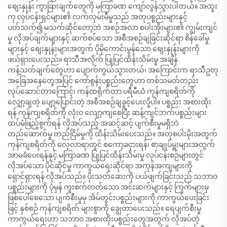
စျေးနှုန်း ကွာခြားချက်တွေကို မကြာခဏ ကျော်လွန်သွားပါတယ်။ အထူး
ကု လုပ်ငန်းရှင်များ၏ လက်လှမ်းမီမှုသည် အတုပစ္စည်းများနှင့်
ပတ်သက်၍ မသက်ဆိုင်တော့ဘဲ အစဉ်အလာ စပါးအိုးများ၏ ကျွမ်းကျင်
မှု လိုအပ်ချက်များနှင့် ဆက်စပ်သော အစီအစဉ်ချခြင်းဆိုင်ရာ စိန်ခေါ်မှု
များနှင့် စျေးနှုန်းများအတွက် ပိုမိုကောင်းမွန်သော စျေးနှုန်းများကို
ဖယ်ရှားပေးသည်။ ရာသီအလိုက် ပြုပြင်ထိန်းသိမ်းမှု အချိန်
ကန့်သတ်ချက်တွေဟာ ပျောက်ကွယ်သွားတယ်၊ အကြောင်းက ရာသီဥတု
အခြေအနေတွေအပြင် ကော်စွန်းပစ္စည်းတွေဟာ တစ်သမတ်တည်း
လုပ်ဆောင်တာကြောင့်၊ ကန်ထရိုက်တာ ပရီမီယံ ကုန်ကျစရိတ်ကို
လျှော့ချတဲ့ ပျော့ပြောင်းတဲ့ အစီအစဉ်ချခွင့်ပေးလို့ပါ။ ပစ္စည်း အစားထိုး
ရန် ကုန်ကျစရိတ်ကို လုံးဝ လျော့ကျစေပြီး ဆန့်ကျင်ဘက်ပစ္စည်းများ
ထပ်မံဖြည့်စွက်ရန် လိုအပ်သည့် အဆင့်ဆင့် ပျက်စီးမှုမရှိဘဲ
တည်ဆောက်မှု တည်ငြိမ်မှုကို ထိန်းသိမ်းပေးသည်။ အတုစပါးမိုးအတွက်
ကုန်ကျစရိတ်ကို လေ့လာရာတွင် စကော့ခငှားရန်၊ စာချုပ်မှူးများအတွက်
အာမခံပေးရန်နှင့် မကြာခဏ ပြုပြင်ထိန်းသိမ်းမှု လုပ်ငန်းစဉ်များတွင်
လိုအပ်သော ပိုင်ဆိုင်မှု ကာကွယ်ရေးဆိုင်ရာ အကုန်အကျများကို
ရှောင်ရှားရန် လိုအပ်သည်။ ပိုးသတ်ဆေးကို ပယ်ဖျက်ခြင်းသည် သဘာဝ
ပစ္စည်းများကို ပုံမှန် ကူးစက်တတ်သော အင်းဆက်များနှင့် ကြွက်များမှ
ဖြစ်ပေါ်စေသော ပျက်စီးမှုမှ အိမ်တွင်းပစ္စည်းများကို ကာကွယ်ပေးခြင်း
ဖြင့် နှစ်စဉ် ကုန်ကျစရိတ် များစွာကို ချွေတာပေးသည်။ ရေပျက်စီးမှု
ကာကွယ်ရေးဟာ သဘာဝ အစားထိုးပစ္စည်းတွေအတွက် လိုအပ်တဲ့