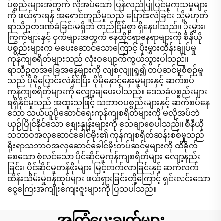
ပစ္စည်းများအတွက် လိုအပ်သော ပြန်လည်ပြုပြင်မှုကုသမှုများ
ကို ဖယ်ရှားရန် အရောင်တူညီမှုသည် ပြောင်းလဲခြင်း သို့မဟုတ်
ရာသီဥတုဒဏ်ခံခြင်းမရှိဘဲ တည်ငြိမ်စွာ ရှိနေပါသည်။ ပိုးမွှား၊
ကြွက်များနှင့် ငှက်များအတွက် နေထိုင်ရာနေရာများကို စီနီယို
ပစ္စည်းများက မပေးဆောင်သောကြောင့် ပိုးမွှားထိန်းချုပ်မှု
ကုန်ကျစရိတ်များသည် လုံးဝပျောက်ကွယ်သွားပါသည်။
ရာသီဥတုအခြေအနေများကို လျစ်လျူရှု၍ တပ်ဆင်မှုစီစဉ်မှု
သည် ပိုမိုပြောင်းလဲနိုင်ပြီး ပိုမိုနှောင့်နှေးမှုများနှင့် ဆက်စပ်
ကုန်ကျစရိတ်များကို လျှော့ချပေးပါသည်။ ဒေသခံပစ္စည်းများ
ရရှိနိုင်မှုသည် အထူးသဖြင့် သဘာဝပစ္စည်းများနှင့် ဆက်စပ်နေ
သော သယ်ယူပို့ဆောင်ရေးကုန်ကျစရိတ်များကို မလိုအပ်ဘဲ
ယှဉ်ပြိုင်နိုင်သော စျေးနှုန်းများကို သေချာစေပါသည်။ စီနီယို
သဘာဝအလှဆောင်ခေါင်မိုး၏ ကုန်ကျစရိတ်ဆန်းစစ်မှုသည်
ရိုးရာသဘာဝအလှဆောင်ခေါင်မိုးတပ်ဆင်မှုများကို ထိခိုက်
စေသော စုံလင်သော ပိုင်ဆိုင်မှုကုန်ကျစရိတ်များ လျော့နည်း
ခြင်း၊ ပိုင်ဆိုင်မှုတန်ဖိုးများ မြင့်တက်လာခြင်းနှင့် ဆက်လက်
ထိန်းသိမ်းမှုဝန်ထုပ်များ ဖယ်ရှားခြင်းတို့ကြောင့် ရှင်းလင်းသော
ငွေကြေးအကျိုးကျေးဇူးများကို ပြသပါသည်။
အကြံပေးချက်များ