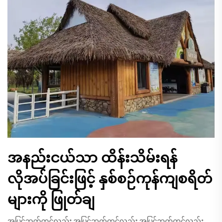
အနည်းငယ်သာ ထိန်းသိမ်းရန်
လိုအပ်ခြင်းဖြင့် နှစ်စဉ်ကုန်ကျစရိတ်
များကို ဖြုတ်ချ
အပြင်ဘက်တွင်လည်း အပြင်ဘက်တွင်လည်း အပြင်ဘက်တွင်လည်း