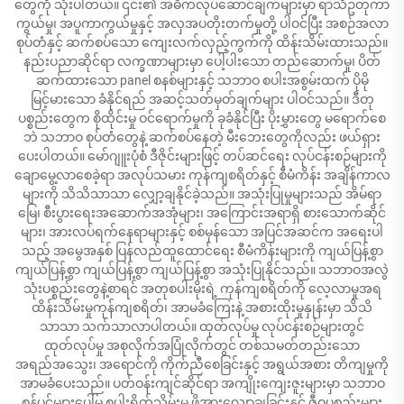
တွေကို သုံးပါတယ်။ ၎င်း၏ အဓိကလုပ်ဆောင်ချက်များမှာ ရာသီဥတုကာ
ကွယ်မှု၊ အပူကာကွယ်မှုနှင့် အလှအပတိုးတက်မှုတို့ ပါဝင်ပြီး အစဉ်အလာ
စုပ်တံနှင့် ဆက်စပ်သော ကျေးလက်လှည့်ကွက်ကို ထိန်းသိမ်းထားသည်။
နည်းပညာဆိုင်ရာ လက္ခဏာများမှာ ပေါ့ပါးသော တည်ဆောက်မှု၊ ပိတ်
ဆက်ထားသော panel စနစ်များနှင့် သဘာဝ စပါးအစွမ်းထက် ပိုမို
မြင့်မားသော ခံနိုင်ရည် အဆင့်သတ်မှတ်ချက်များ ပါဝင်သည်။ ဒီတု
ပစ္စည်းတွေက စိုထိုင်းမှု ဝင်ရောက်မှုကို ခုခံနိုင်ပြီး ပိုးမွှားတွေ မရောက်စေ
ဘဲ သဘာဝ စုပ်တံတွေနဲ့ ဆက်စပ်နေတဲ့ မီးဘေးတွေကိုလည်း ဖယ်ရှား
ပေးပါတယ်။ မော်ဂျူးပုံစံ ဒီဇိုင်းများဖြင့် တပ်ဆင်ရေး လုပ်ငန်းစဉ်များကို
ချောမွေ့လာစေခဲ့ရာ အလုပ်သမား ကုန်ကျစရိတ်နှင့် စီမံကိန်း အချိန်ကာလ
များကို သိသိသာသာ လျှော့ချနိုင်ခဲ့သည်။ အသုံးပြုမှုများသည် အိမ်ရာ
မြေ၊ စီးပွားရေးအဆောက်အအုံများ၊ အကြောင်းအရာရှိ စားသောက်ဆိုင်
များ၊ အားလပ်ရက်နေရာများနှင့် စစ်မှန်သော အပြင်အဆင်က အရေးပါ
သည့် အမွေအနှစ် ပြန်လည်ထူထောင်ရေး စီမံကိန်းများကို ကျယ်ပြန့်စွာ
ကျယ်ပြန့်စွာ ကျယ်ပြန့်စွာ ကျယ်ပြန့်စွာ အသုံးပြုနိုင်သည်။ သဘာဝအလွဲ
သုံးပစ္စည်းတွေနဲ့စာရင် အတုစပါးမိုးရဲ့ ကုန်ကျစရိတ်ကို လေ့လာမှုအရ
ထိန်းသိမ်းမှုကုန်ကျစရိတ်၊ အာမခံကြေးနဲ့ အစားထိုးမှုနှုန်းမှာ သိသိ
သာသာ သက်သာလာပါတယ်။ ထုတ်လုပ်မှု လုပ်ငန်းစဉ်များတွင်
ထုတ်လုပ်မှု အစုလိုက်အပြုံလိုက်တွင် တစ်သမတ်တည်းသော
အရည်အသွေး၊ အရောင်ကို ကိုက်ညီစေခြင်းနှင့် အရွယ်အစား တိကျမှုကို
အာမခံပေးသည်။ ပတ်ဝန်းကျင်ဆိုင်ရာ အကျိုးကျေးဇူးများမှာ သဘာဝ
စွန်ပင်များပေါ်မှ စပါးရိတ်သိမ်းမှု ဖိအားလျှော့ချခြင်းနှင့် ဇီဝပစ္စည်းများ