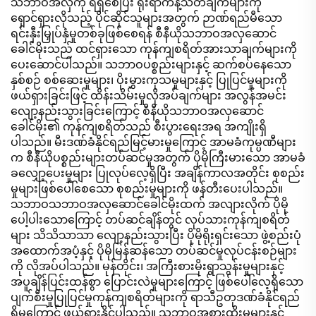
သဘာဝအလှကို ရရှိစေပြီး ရိုးရာကန့်သတ်ချက်များကို
ရှောင်ရှားလိုသည့် ပိုင်ဆိုင်သူများအတွက် ဉာဏ်ရည်မီသော
ရင်းနှီးမြှုပ်နှံမှုတစ်ခုဖြစ်စေရန် စီနီယိုသဘာဝအလှဆောင်
ခေါင်မိုးသည် ထင်ရှားသော ကုန်ကျစရိတ်အားသာချက်များကို
ပေးဆောင်ပါသည်။ သဘာဝပစ္စည်းများနှင့် ဆက်စပ်နေသော
နှစ်စဉ် စစ်ဆေးမှုများ၊ ပိုးမွှားကုသမှုများနှင့် ပြုပြင်မှုများကို
ဖယ်ရှားခြင်းဖြင့် ထိန်းသိမ်းမှုလိုအပ်ချက်များ အလွန်အမင်း
လျော့နည်းသွားခြင်းကြောင့် စီနီယိုသဘာဝအလှဆောင်
ခေါင်မိုး၏ ကုန်ကျစရိတ်သည် စီးပွားရေးအရ အကျိုးရှိ
ပါသည်။ မီးဒဏ်ခံနိုင်ရည်မြင့်မားမှုကြောင့် အာမခံကုမ္ပဏီများ
က စီနီယိုပစ္စည်းများတပ်ဆင်မှုအတွက် ပိုမိုကြီးမားသော အာမခံ
ခလျှော့ပေးမှုများ ပြုလုပ်လေ့ရှိပြီး အချိန်ကာလအတိုင်း စုစည်း
မှုများဖြစ်ပေါ်စေသော စုစည်းမှုများကို ဖန်တီးပေးပါသည်။
သဘာဝသဘာဝအလှဆောင်ခေါင်မိုးထက် အလျားလိုက် ပိုမို
ပေါ့ပါးသောကြောင့် တပ်ဆင်ချိန်တွင် လုပ်သားကုန်ကျစရိတ်
များ သိသိသာသာ လျော့နည်းသွားပြီး ပိုမိုရိုးရှင်းသော ဖွဲ့စည်းပုံ
အထောက်အပံ့နှင့် ပိုမိုမြန်ဆန်သော တပ်ဆင်မှုလုပ်ငန်းစဉ်များ
ကို လိုအပ်ပါသည်။ မုန်တိုင်း၊ အကြီးစားမိုးရွာသွန်းမှုများနှင့်
အပူချိန်ပြင်းထန်စွာ ပြောင်းလဲမှုများကြောင့် ဖြစ်ပေါ်လေ့ရှိသော
ပျက်စီးမှုပြုပြင်မှုကုန်ကျစရိတ်များကို ရာသီဥတုဒဏ်ခံနိုင်ရည်
ရှိမှုကြောင့် ဖယ်ရှားနိုင်ပါသည်။ သဘာဝအစားထိုးမှုများနှင့်