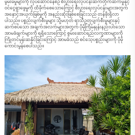
မွမ်းမံမှုများကို လုပ်ဆောင်နေစဉ် စီးပွားရေးလုပ်ငန်းဆက်တိုက်ဆက်မှုနှင့်
ဝင်ငွေရှာဖွေမှုကို ထိခိုက်စေသောကြောင့် စီးပွားရေးလုပ်ငန်းများအတွက်
အနှောင့်အယှက်ဖြစ်မှုကို အနည်းဆုံးဖြစ်စေခြင်းသည် တန်ဖိုးရှိလာ
ပါသည်။ ပစ္စည်းပျက်စီးမှုများ သို့မဟုတ် ရာသီဥတုပျက်စီးမှုများနှင့်
ဆက်စပ်သော အချက်အလက်များအတွက် ပိုမိုကြိမ်နှုန်းနည်းပါးသော
အာမခံချက်များကို ရရှိသောကြောင့် စွမ်းဆောင်ရည်လက္ခဏာများကို
ကြိုတင်မှန်းဆနိုင်ခြင်းကြောင့် အာမခံသည် စင်သေ့ပစ္စည်းများကို ပိုမို
ကောင်းမွန်စေပါသည်။