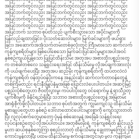
အပြင်ဘက်တွင်လည်း အပြင်ဘက်တွင်လည်း အပြင်ဘက်တွင်လည်း
အပြင်ဘက်တွင်လည်း အပြင်ဘက်တွင်လည်း အပြင်ဘက်တွင်လည်း
အပြင်ဘက်တွင်လည်း အပြင်ဘက်တွင်လည်း အပြင်ဘက်တွင်လည်း
အပြင်ဘက်တွင်လည်း အပြင်ဘက်တွင်လည်း အပြင်ဘက်တွင်လည်း
အပြင်ဘက် သဘာဝ စုပ်တံသည် ပျက်စီးသွားသော အပိုင်းများကို
ပြန်လည်ချထားခြင်း၊ ပိုးသတ်ဆေးဝါးများ၊ မြက်ခင်းများကို ဖယ်ရှား
ခြင်း၊ အဆောက်အအုံသက်တမ်းတစ်ခုလုံးတွင် ကြီးမားသော ဆက်လက်
ကုန်ကျစရိတ်များ ဖြစ်ပေါ်စေသော မြက်ခင်းပြင်ဆင်မှုများအပါအဝင်
နှစ်စဉ်ကျယ်ပြန့်သော ပြုပြင်ထိန်းသိမ်း အတုအပ အစားထိုးပစ္စည်းတွေ
က တစ်ခါတစ်လေ သန့်ရှင်းရေးအပြင် ထိန်းသိမ်းမှု လိုအပ်ချက်အားလုံး
ကို ပယ်ဖျက်ပေးပြီး အတုအပ ဆည်မိုး ကုန်ကျစရိတ်ကို ထပ်တလဲလဲ
ကုန်ကျစရိတ် ဝန်ထုပ်ဝန်ပိုးကနေ အနည်းဆုံး ဆက်လက်တာဝန်တွေနဲ့
တစ်ကြိမ်တည်း ရင်းနှီးမြှုပ်နှံမှုအဖြစ် ပြောင်းလဲပေးပါတယ်။ အဆင့်မြင့်
ပစ္စည်းပုံစံတွေဟာ ဇီဝတိုးပွားမှု၊ ကပ်ပါးပိုးတွေ ဝင်ရောက်မှု နဲ့ ရာသီဥတု
ပျက်စီးမှုကို ခံနိုင်ရည်ရှိပြီး သဘာဝ အစားထိုးပစ္စည်းတွေနဲ့ အမြဲတမ်း
အာရုံစိုက်ဖို့လိုပါတယ်။ သဘာဝ စုပ်တံအတွက် ကျွမ်းကျင်သူ ထိန်းသိမ်း
မှုစာချုပ်တွေဟာ နှစ်စဉ် ဒေါ်လာထောင်ပေါင်းများစွာကို ကျော်သွားတတ်
ပြီး လူလုပ်စက်တွေမှာတော့ ပုံမှန် စစ်ဆေးမှုနဲ့ အခြေခံ သန့်ရှင်းရေး
လုပ်ငန်းစဉ်တွေပဲ လိုအပ်ပါတယ်။ အတုစိမ်းမိုးရဲ့ ကုန်ကျစရိတ် နှိုင်းယှဉ်
မှုဟာ ဆယ်စုနှစ်တွေကြာ စုစည်းလာတဲ့ ထိန်းသိမ်းမှု ချွေတာမှုကြောင့် ပိုမို
ကောင်းမွန်လာပြီး ပထမ ထိန်းသိမ်းမှု စက်ဝန်းအတွင်းမှာ မူလ ကုန်ကြမ်း