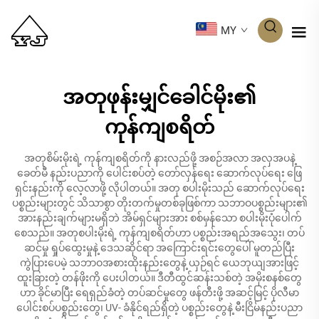
MY
အတုဖုန်းမျှင်ခေါင်မိုး၏
ကုန်ကျစရိတ်
အတုစိမ်းမိုးရဲ့ ကုန်ကျစရိတ်ကို နားလည်ဖို့ အစဉ်အလာ အလှအပနဲ့
ခေတ်မီ နည်းပညာကို ပေါင်းစပ်တဲ့ တော်လှန်ရေး ဆောက်လုပ်ရေး ဖြေ
ရှင်းနည်းကို လေ့လာဖို့ လိုပါတယ်။ အတု စပါးမိုးသည် ဆောက်လုပ်ရေး
ပစ္စည်းများတွင် သိသာစွာ တိုးတက်မှုတစ်ခုဖြစ်ကာ သဘာဝပစ္စည်းများ၏
အားနည်းချက်များမရှိဘဲ အိမ်ရှင်များအား စစ်မှန်သော စပါးမိုးပုံပေါက်
စေသည်။ အတုစပါးမိုးရဲ့ ကုန်ကျစရိတ်ဟာ ပစ္စည်းအရည်အသွေး၊ တပ်
ဆင်မှု ရှုပ်ထွေးမှုနဲ့ ဒေသဆိုင်ရာ အကြောင်းရင်းတွေပေါ် မူတည်ပြီး
ကွဲပြားပေမဲ့ သဘာဝအစားထိုးနည်းတွေနဲ့ ယှဉ်ရင် ယေဘုယျအားဖြင့်
ထူးခြားတဲ့ တန်ဖိုးကို ပေးပါတယ်။ ဒီတီထွင်ဆန်းသစ်တဲ့ အမိုးစနစ်တွေ
ဟာ ခိုင်မာပြီး ရေရှည်ခံတဲ့ တပ်ဆင်မှုတွေ ဖန်တီးဖို့ အဆင့်မြင့် ပိုလီမာ
ပေါင်းစပ်ပစ္စည်းတွေ၊ UV- ခံနိုင်ရည်ရှိတဲ့ ပစ္စည်းတွေနဲ့ မီးငြိမ်နည်းပညာ