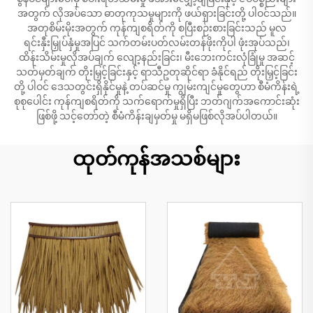
အတွက် လိုအပ်သော ဓာတုကုသမှုများကို ဖယ်ရှားခြင်းတို့ ပါဝင်သည်။
အတုစိမ်းမိုးအတွက် ကုန်ကျစရိတ်ကို စပြီးစဉ်းစားခြင်းသည် မူလ
ရင်းနှီးမြှုပ်နှံမှုအပြင် သက်တမ်းပတ်လမ်းတန်ဖိုးကိုပါ ဖုံးအုပ်သည်၊
ထိန်းသိမ်းမှုလိုအပ်ချက် လျော့နည်းခြင်း၊ မီးဘေးကင်းလုံခြုံမှု အဆင့်
သတ်မှတ်ချက် တိုးမြှင့်ခြင်းနှင့် ရာသီဥတုဆိုင်ရာ ခံနိုင်ရည် တိုးမြှင့်ခြင်း
တို့ ပါဝင် ဒေသတွင်းရှိနိုင်မှုနဲ့ တပ်ဆင်မှု ကျွမ်းကျင်မှုတွေဟာ စီမံကိန်းရဲ့
စုစုပေါင်း ကုန်ကျစရိတ်ကို သက်ရောက်မှုရှိပြီး ဘတ်ဂျက်အကောင်းဆုံး
ဖြစ်ဖို့ သင့်တော်တဲ့ စီမံကိန်းချမှတ်မှု မရှိမဖြစ်လိုအပ်ပါတယ်။
ထုတ်ကုန်အသစ်များ