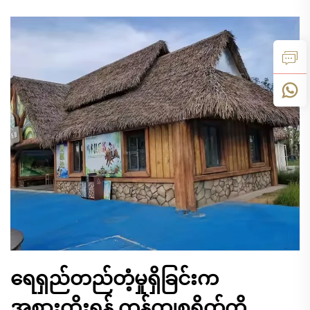
ရေရှည်တည်တံ့မှုရှိခြင်းက
အစားထိုးရန် ကုန်ကျစရိတ်ကို