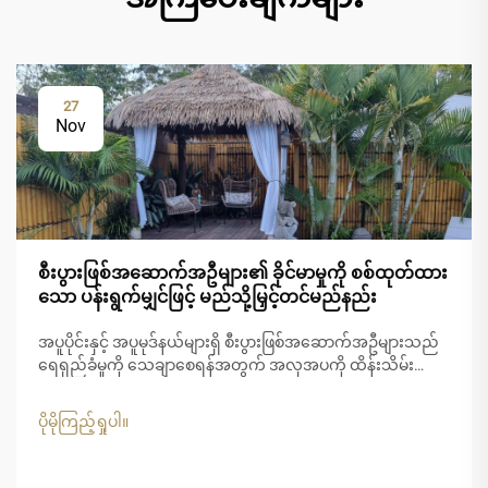
27
Nov
စီးပွားဖြစ်အဆောက်အဦများ၏ ခိုင်မာမှုကို စစ်ထုတ်ထား
သော ပန်းရွက်မျှင်ဖြင့် မည်သို့မြှင့်တင်မည်နည်း
အပူပိုင်းနှင့် အပူမုဒ်နယ်များရှိ စီးပွားဖြစ်အဆောက်အဦများသည်
ရေရှည်ခံမှုကို သေချာစေရန်အတွက် အလှအပကို ထိန်းသိမ်း
ရာတွင် ထူးခြားသော စိန်ခေါ်မှုများကို ရင်ဆိုင်နေရပါသည်။
ပြင်းထန်သော UV...
ပိုမိုကြည့်ရှုပါ။