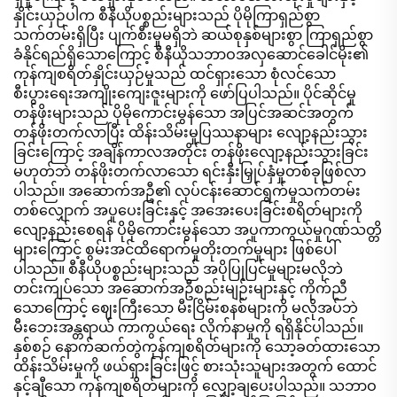
နှိုင်းယှဉ်ပါက စီနီယိုပစ္စည်းများသည် ပိုမိုကြာရှည်စွာ
သက်တမ်းရှိပြီး ပျက်စီးမှုမရှိဘဲ ဆယ်စုနှစ်များစွာ ကြာရှည်စွာ
ခံနိုင်ရည်ရှိသောကြောင့် စီနီယိုသဘာဝအလှဆောင်ခေါင်မိုး၏
ကုန်ကျစရိတ်နှိုင်းယှဉ်မှုသည် ထင်ရှားသော စုံလင်သော
စီးပွားရေးအကျိုးကျေးဇူးများကို ဖော်ပြပါသည်။ ပိုင်ဆိုင်မှု
တန်ဖိုးများသည် ပိုမိုကောင်းမွန်သော အပြင်အဆင်အတွက်
တန်ဖိုးတက်လာပြီး ထိန်းသိမ်းမှုပြဿနာများ လျော့နည်းသွား
ခြင်းကြောင့် အချိန်ကာလအတိုင်း တန်ဖိုးလျော့နည်းသွားခြင်း
မဟုတ်ဘဲ တန်ဖိုးတက်လာသော ရင်းနှီးမြှုပ်နှံမှုတစ်ခုဖြစ်လာ
ပါသည်။ အဆောက်အဦ၏ လုပ်ငန်းဆောင်ရွက်မှုသက်တမ်း
တစ်လျှောက် အပူပေးခြင်းနှင့် အအေးပေးခြင်းစရိတ်များကို
လျော့နည်းစေရန် ပိုမိုကောင်းမွန်သော အပူကာကွယ်မှုဂုဏ်သတ္တိ
များကြောင့် စွမ်းအင်ထိရောက်မှုတိုးတက်မှုများ ဖြစ်ပေါ်
ပါသည်။ စီနီယိုပစ္စည်းများသည် အပိုပြုပြင်မှုများမလိုဘဲ
တင်းကျပ်သော အဆောက်အဦစည်းမျဉ်းများနှင့် ကိုက်ညီ
သောကြောင့် ဈေးကြီးသော မီးငြိမ်းစနစ်များကို မလိုအပ်ဘဲ
မီးဘေးအန္တရာယ် ကာကွယ်ရေး လိုက်နာမှုကို ရရှိနိုင်ပါသည်။
နှစ်စဉ် နောက်ဆက်တွဲကုန်ကျစရိတ်များကို သော့ခတ်ထားသော
ထိန်းသိမ်းမှုကို ဖယ်ရှားခြင်းဖြင့် စားသုံးသူများအတွက် ထောင်
နှင့်ချီသော ကုန်ကျစရိတ်များကို လျှော့ချပေးပါသည်။ သဘာဝ