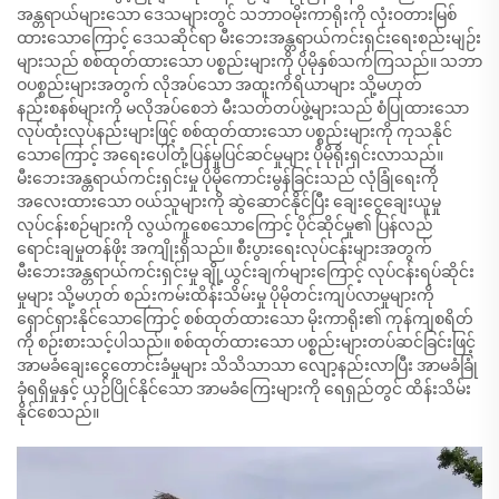
အန္တရာယ်များသော ဒေသများတွင် သဘာဝမိုးကာရိုးကို လုံးဝတားမြစ်
ထားသောကြောင့် ဒေသဆိုင်ရာ မီးဘေးအန္တရာယ်ကင်းရှင်းရေးစည်းမျဉ်း
များသည် စစ်ထုတ်ထားသော ပစ္စည်းများကို ပိုမိုနှစ်သက်ကြသည်။ သဘာ
ဝပစ္စည်းများအတွက် လိုအပ်သော အထူးကိရိယာများ သို့မဟုတ်
နည်းစနစ်များကို မလိုအပ်စေဘဲ မီးသတ်တပ်ဖွဲ့များသည် စံပြုထားသော
လုပ်ထုံးလုပ်နည်းများဖြင့် စစ်ထုတ်ထားသော ပစ္စည်းများကို ကုသနိုင်
သောကြောင့် အရေးပေါ်တုံ့ပြန်မှုပြင်ဆင်မှုများ ပိုမိုရိုးရှင်းလာသည်။
မီးဘေးအန္တရာယ်ကင်းရှင်းမှု ပိုမိုကောင်းမွန်ခြင်းသည် လုံခြုံရေးကို
အလေးထားသော ဝယ်သူများကို ဆွဲဆောင်နိုင်ပြီး ချေးငွေချေးယူမှု
လုပ်ငန်းစဉ်များကို လွယ်ကူစေသောကြောင့် ပိုင်ဆိုင်မှု၏ ပြန်လည်
ရောင်းချမှုတန်ဖိုး အကျိုးရှိသည်။ စီးပွားရေးလုပ်ငန်းများအတွက်
မီးဘေးအန္တရာယ်ကင်းရှင်းမှု ချို့ယွင်းချက်များကြောင့် လုပ်ငန်းရပ်ဆိုင်း
မှုများ သို့မဟုတ် စည်းကမ်းထိန်းသိမ်းမှု ပိုမိုတင်းကျပ်လာမှုများကို
ရှောင်ရှားနိုင်သောကြောင့် စစ်ထုတ်ထားသော မိုးကာရိုး၏ ကုန်ကျစရိတ်
ကို စဉ်းစားသင့်ပါသည်။ စစ်ထုတ်ထားသော ပစ္စည်းများတပ်ဆင်ခြင်းဖြင့်
အာမခံချေးငွေတောင်းခံမှုများ သိသိသာသာ လျော့နည်းလာပြီး အာမခံခြုံ
ခုံရရှိမှုနှင့် ယှဉ်ပြိုင်နိုင်သော အာမခံကြေးများကို ရေရှည်တွင် ထိန်းသိမ်း
နိုင်စေသည်။