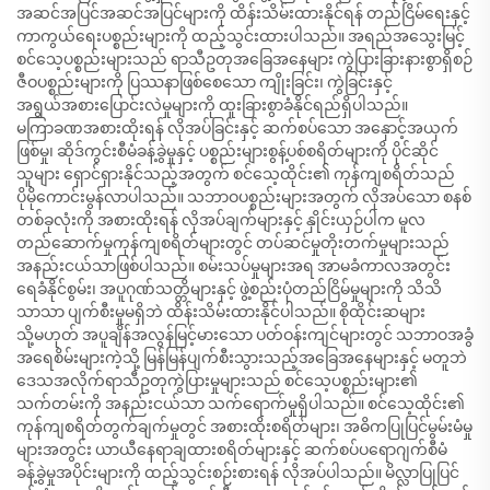
အဆင်အပြင်အဆင်အပြင်များကို ထိန်းသိမ်းထားနိုင်ရန် တည်ငြိမ်ရေးနှင့်
ကာကွယ်ရေးပစ္စည်းများကို ထည့်သွင်းထားပါသည်။ အရည်အသွေးမြင့်
စင်သေ့ပစ္စည်းများသည် ရာသီဥတုအခြေအနေများ ကွဲပြားခြားနားစွာရှိစဉ်
ဇီဝပစ္စည်းများကို ပြဿနာဖြစ်စေသော ကျိုးခြင်း၊ ကွဲခြင်းနှင့်
အရွယ်အစားပြောင်းလဲမှုများကို ထူးခြားစွာခံနိုင်ရည်ရှိပါသည်။
မကြာခဏအစားထိုးရန် လိုအပ်ခြင်းနှင့် ဆက်စပ်သော အနှောင့်အယှက်
ဖြစ်မှု၊ ဆိုဒ်ကွင်းစီမံခန့်ခွဲမှုနှင့် ပစ္စည်းများစွန့်ပစ်စရိတ်များကို ပိုင်ဆိုင်
သူများ ရှောင်ရှားနိုင်သည့်အတွက် စင်သေ့ထိုင်း၏ ကုန်ကျစရိတ်သည်
ပိုမိုကောင်းမွန်လာပါသည်။ သဘာဝပစ္စည်းများအတွက် လိုအပ်သော စနစ်
တစ်ခုလုံးကို အစားထိုးရန် လိုအပ်ချက်များနှင့် နှိုင်းယှဉ်ပါက မူလ
တည်ဆောက်မှုကုန်ကျစရိတ်များတွင် တပ်ဆင်မှုတိုးတက်မှုများသည်
အနည်းငယ်သာဖြစ်ပါသည်။ စမ်းသပ်မှုများအရ အာမခံကာလအတွင်း
ရေခံနိုင်စွမ်း၊ အပူဂုဏ်သတ္တိများနှင့် ဖွဲ့စည်းပုံတည်ငြိမ်မှုများကို သိသိ
သာသာ ပျက်စီးမှုမရှိဘဲ ထိန်းသိမ်းထားနိုင်ပါသည်။ စိုထိုင်းဆများ
သို့မဟုတ် အပူချိန်အလွန်မြင့်မားသော ပတ်ဝန်းကျင်များတွင် သဘာဝအခွံ
အရေစိမ်းများကဲ့သို့ မြန်မြန်ပျက်စီးသွားသည့်အခြေအနေများနှင့် မတူဘဲ
ဒေသအလိုက်ရာသီဥတုကွဲပြားမှုများသည် စင်သေ့ပစ္စည်းများ၏
သက်တမ်းကို အနည်းငယ်သာ သက်ရောက်မှုရှိပါသည်။ စင်သေ့ထိုင်း၏
ကုန်ကျစရိတ်တွက်ချက်မှုတွင် အစားထိုးစရိတ်များ၊ အဓိကပြုပြင်မွမ်းမံမှု
များအတွင်း ယာယီနေရာချထားစရိတ်များနှင့် ဆက်စပ်ပရောဂျက်စီမံ
ခန့်ခွဲမှုအပိုင်းများကို ထည့်သွင်းစဉ်းစားရန် လိုအပ်ပါသည်။ မိလ္လာပြုပြင်