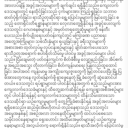
အားလပ်ချိန် အခွင့်အလမ်းများကို ချက်ချင်း ရရှိနိုင်သည်။ ကျေးလက်
ဒေသများတွင် နေထိုင်ခြင်းသည် ငှက်များအား ကြည့်ရှုခြင်း၊ သဘာဝ
ဓာတ်ပုံရိုက်ခြင်း၊ ရာသီဥတုဆိုင်ရာ ရွှေ့ပြောင်းမှုများကို မြင်တွေ့ခြင်း စ
သည့် တောရိုင်းတိရစ္ဆာန်များအား လေ့လာတွေ့ရှိနိုင်ရန် အခွင့်ပေးလျက်
ဒေသတွင်း ဂေဟစနစ်များနှင့် အမှတ်တရတွေ့ဆုံမှုများကို ဖန်တီး
ပေးသည်။ စိုက်ပျိုးရေးပတ်ဝန်းကျင်တွင် မကြာခဏ ပညာရေး
အတွေ့အကြုံများ၊ သစ်သီးနှံများ ရယူခြင်းနှင့် ခရီးသွားများကို
အစားအစာ ထုတ်လုပ်မှု လုပ်ငန်းစဉ်များနှင့် ချိတ်ဆက်ပေးသော
ရာသီဥတုအရောက် စပါးရိတ်သိမ်းမှု ပါဝင်မှု အခွင့်အလမ်းများ ပါဝင်
သည်။ ငြိမ်းချမ်းတဲ့ ပတ်ဝန်းကျင်က စိတ်ဖိစီးမှု လျော့နည်းခြင်း၊ အိပ်စက်
မှု အရည်အသွေး တိုးတက်ခြင်း၊ စိတ်ကျန်းမာရေး ပြန်လည်ထူထောင်
ခြင်း အပါအဝင် ကျန်းမာမှု အကျိုးကျေးဇူးတွေကို မြှင့်တင်ပေးပြီး မြို့ပြ
ဖိအားတွေကနေ လွတ်မြောက်ဖို့ ရှာဖွေနေတဲ့ မြို့ခံတွေကို ဆွဲဆောင်ပါ
တယ်။ ဒေသတွင်း ရပ်ရွာများထဲ ပါဝင်နိုင်ရန်အတွက် ဧည့်သည်များအား
ကျေးလက်ဒေသခံများနှင့် ထိတွေ့ဆက်ဆံနိုင်ရန်၊ ကျေးရွာအစီအစဉ်များ
တွင် ပါဝင်နိုင်ရန်နှင့် ကျေးလက်ဒေသများတွင် ထိန်းသိမ်းထားသော
ဒေသဆိုင်ရာ ယဉ်ကျေးမှုများကို တွေ့ကြုံခံစားနိုင်ရန် အခွင့်အလမ်းများ
ရရှိစေသည်။ ဆည်မိုးအိမ်ဟိုတယ် တည်နေရာသည် ဒေသတွင်း
အမွေအနှစ်နှင့် အစဉ်အလာ ဘဝနေထိုင်မှုများကို ထင်ဟပ်စေသော
သမိုင်းဝင်နေရာများ၊ ရှေးဟောင်း အထိမ်းအမှတ်များနှင့် ယဉ်ကျေးမှု
နေရာများသို့ အလွယ်တကူ ရောက်ရှိနိုင်သည်။ ရာသီအလိုက် ပြောင်းလဲမှု