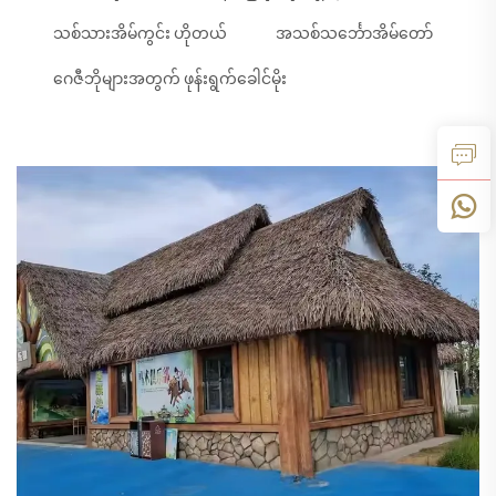
သစ်သားအိမ်ကွင်း ဟိုတယ်
အသစ်သင်္ဘောအိမ်တော်
ဂေဇီဘိုများအတွက် ဖုန်းရွက်ခေါင်မိုး