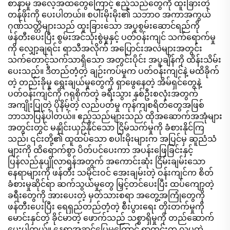
စာနာမှု အလေ့အထတွေကြောင့် ဧည့်သည်တွေကို ထူးခြားတဲ့
တန်ဖိုးကို ပေးပါတယ်။ စပါးမိုးမိုး၏ သဘာဝ အကာအကွယ်
ဂုဏ်သတ္တိများသည် ထူးခြားသော အပူစွမ်းဆောင်ရည်ကို
ဖန်တီးပေးပြီး စွမ်းအင်သုံးစွဲမှုနှင့် ပတ်ဝန်းကျင် သက်ရောက်မှု
ကို လျှော့ချရင်း ရာသီအလိုက် အပြောင်းအလဲများအတွင်း
သက်တောင့်သက်သာရှိသော အတွင်းပိုင်း အပူချိန်ကို ထိန်းသိမ်း
ပေးသည်။ ဒီတည်တံ့တဲ့ ချဉ်းကပ်မှုက ပတ်ဝန်းကျင်နဲ့ မထိခိုက်
တဲ့ တည်းခိုမှု ရွေးချယ်မှုတွေကို ရှာဖွေနေတဲ့ အိမ်ရှင်တွေနဲ့
ပတ်ဝန်းကျင်ကို ဂရုစိုက်တဲ့ ခရီးသွား နှစ်ဦးစလုံးအတွက်
အကျိုးပြုတဲ့ ပိုနိမ့်တဲ့ လည်ပတ်မှု ကုန်ကျစရိတ်တွေအဖြစ်
ဘာသာပြန်ပါတယ်။ ဧည့်သည်များသည် ထိုအဆောက်အအုံများ
အတွင်းတွင် မနှိုင်းယှဉ်နိုင်သော ငြိမ်သက်မှုကို ခံစားနိုင်ကြ
သည်၊ ၎င်းတို့၏ ထူထပ်သော စပါးမိုးများက အပြင်မှ ဆူညံသံ
များကို ထိရောက်စွာ ပိတ်ပင်ပေးကာ အပန်းဖြေခြင်းနှင့်
ပြန်လည်နုပျိုလာရန်အတွက် အကောင်းဆုံး ငြိမ်းချမ်းသော
နေရာများကို ဖန်တီး သမိုင်းဝင် အေးချမ်းတဲ့ ဝန်းကျင်က စိတ်
ခံစားမှုဆိုင်ရာ ဆက်သွယ်မှုတွေ မြှင့်တင်ပေးပြီး ထပ်ကျော့တဲ့
ခရီးတွေကို အားပေးတဲ့ မှတ်သားစရာ အတွေ့အကြုံတွေကို
ဖန်တီးပေးပြီး ရေရှည်တည်တံ့တဲ့ စီးပွားရေး တိုးတက်မှုကို
မောင်းနှင်တဲ့ ခိုင်မာတဲ့ ဖောက်သည် သစ္စာရှိမှုကို တည်ဆောက်
ပေးပါတယ်။ နေရာအဆင်ပြေမှုကြောင့် ရွာတွင်းက လှပတဲ့