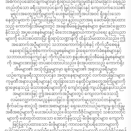
အဓိကလုပ်ဆောင်ချက်များမှာ ရိုးရာယဉ်ကျေးမှုထိန်းသိမ်းခြင်း၊ ရေရှည်
တည်တံ့သော ခရီးသွားလုပ်ငန်းကို မြှင့်တင်ခြင်းနှင့် ကျေးလက်ဒေသ၏
မူရင်းအတွေ့အကြုံများကို ပေးစွမ်းခြင်းတို့အပါအဝင် ရိုးရှင်းသော
နေထိုင်မှုထက် ပိုမိုကျယ်ပြန့်ပါသည်။ နည်းပညာအရ ခေတ်မီဖုံးအုပ်ထား
သည့် ကောက်ရိုးအိမ်များတွင် အခန်းစီမံခန့်ခွဲမှုစနစ်များ၊ စွမ်းအင်ချွေတာ
နိုင်သည့် အပူပေးစနစ်များနှင့် မီးဘေးအန္တရာယ်ကာကွယ်ရေး နည်းပညာ
များကို ပေါင်းစပ်ထားပြီး ရိုးရာပုံသဏ္ဍာန်ကို ထိန်းသိမ်းထားပါသည်။ ဤ
အဆောက်အဦများတွင် သဘာဝကောက်ရိုးပုံစံနှင့် ကိုက်ညီစေရန်
နေရောင်ခြည်စုစုံကောက်ယူမှုစနစ်များ၊ မိုးရေကောက်ခံစနစ်များနှင့်
သဘာဝပတ်ဝန်းကျင်နှင့် ကိုက်ညီသော စွန့်ပစ်ပစ္စည်းစီမံခန့်ခွဲမှုစနစ်များ
ကို အများအားဖြင့် တပ်ဆင်ထားပါသည်။ ဖုံးအုပ်ထားသည့် ကောက်ရိုး
အိမ်များ၏ အသုံးပြုမှုများမှာ ချစ်သူများ၏ အနားယူခရီးများ၊
ယဉ်ကျေးမှုခရီးသွားလုပ်ငန်း၊ အထူးနေရာများတွင် လက်ထပ်ခြင်းများ၊
ကုမ္ပဏီအနားယူခရီးများနှင့် ထူးခြားသော နေထိုင်မှုအတွေ့အကြုံများကို
ရှာဖွေနေသည့် မိသားစုခရီးများတို့ကို ကျော်လွန်၍ ကျယ်ပြန့်နေပါသည်။
အများအားဖြင့် ဤအဆောက်အဦများတွင် ကျေးလက်ဒေသသို့
လမ်းလျှောက်လမ်းညွှန်ပေးခြင်း၊ ရိုးရာလက်မှုပညာသင်တန်းများ၊
စိုက်ခင်းမှ စားပွဲသို့ အစားအစာများနှင့် ရှေးဟောင်းယဉ်ကျေးမှု ရှင်းပြမှု
အစီအစဉ်များကို ပေးအပ်ပါသည်။ ဗိသုကာဒီဇိုင်းများတွင် သစ်သားတိုင်
များကို ဖော်ထုတ်ထားသော အောက်နိမ့်သည့် မီးဖိုချောင်များ၊ ကျောက်
ဖြင့်ပြုလုပ်ထားသော မီးဖိုများနှင့် ကာလကျော်ပရိဘောဂများကို
ပေါင်းစပ်ထားပြီး ခေတ်မီနေထိုင်မှုအဆင့်အတန်းများကို လက်ခံနိုင်စေရန်