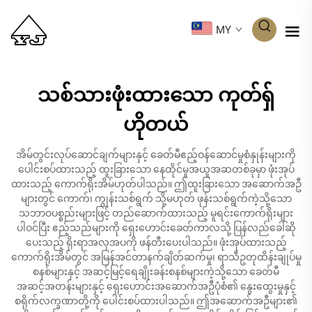
MY
သစ်သားဖုံးထားသော ကုတ်ရှ်
ဟိုတယ်
အိမ်တွင်းလုပ်ဆောင်ချက်များနှင့် ခေတ်မီဧည့်ဝန်ဆောင်မှုစံနှုန်းများကို
ပေါင်းစပ်ထားသည့် ထူးခြားသော နေထိုင်မှုအယူအဆတစ်ခုမှာ ဖုံးအုပ်
ထားသည့် ကောက်ရိုးအိမ်ဟုတ်ပါသည်။ ဤထူးခြားသော အဆောက်အဦ
များတွင် ကောက်၊ ကျွန်းသစ်ရွက် သို့မဟုတ် ဖုန်းသစ်ရွက်ကဲ့သို့သော
သဘာဝပစ္စည်းများဖြင့် တည်ဆောက်ထားသည့် မူရင်းကောက်ရိုးများ
ပါဝင်ပြီး ဧည့်သည်များကို ရှေးဟောင်းခေတ်ကာလသို့ ပြန်လည်ခေါ်ဆို
ပေးသည့် ရိုးရာအလှအပကို ဖန်တီးပေးပါသည်။ ဖုံးအုပ်ထားသည့်
ကောက်ရိုးအိမ်တွင် အမြန်အင်တာနက်ချိတ်ဆက်မှု၊ ရာသီဥတုထိန်းချုပ်မှု
စနစ်များနှင့် အဆင့်မြင့်ရေချိုးခန်းစနစ်များကဲ့သို့သော ခေတ်မီ
အဆင့်အတန်းများနှင့် ရှေးဟောင်းအဆောက်အဦပုံစံ၏ နွေးထွေးမှုနှင့်
စရိုက်လက္ခဏာတို့ကို ပေါင်းစပ်ထားပါသည်။ ဤအဆောက်အဦများ၏