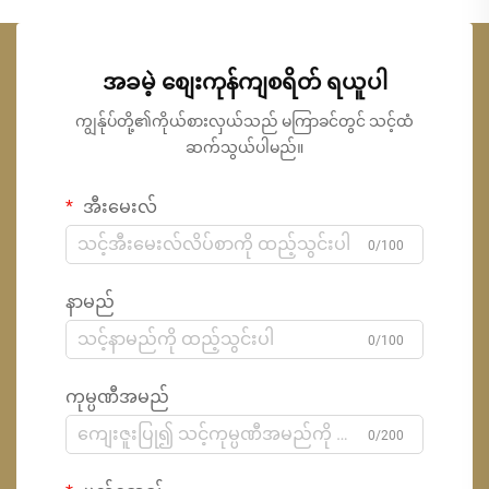
အခမဲ့ စျေးကုန်ကျစရိတ် ရယူပါ
ကျွန်ုပ်တို့၏ကိုယ်စားလှယ်သည် မကြာခင်တွင် သင့်ထံ
ဆက်သွယ်ပါမည်။
အီးမေးလ်
0/100
နာမည်
0/100
ကုမ္ပဏီအမည်
0/200