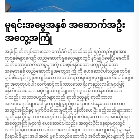
မူရင်းအမွေအနှစ် အဆောက်အဦး
အတွေ့အကြုံ
အမိုးပြုတ်ကျပ်ထားသော ကော်ဒီဂ် ဟိုတယ်သည် ဧည့်သည်များအား
ရာစုနှစ်များကျော် တည်ဆောက်မှုဓလေ့များတွင် နစ်မြုပ်စေပြီး ခေတ်မီ
သက်တောင့်သက်သာမှုများကို ပေးစွမ်းနိုင်သော မတူညီနိုင်သော
အမွေအနှစ် တည်ဆောက်မှုအတွေ့အကြုံကို ပေးဆောင်ပါသည်။ တစ်ခု
ချင်းစီသည် ကျွမ်းကျင်သော အတတ်ပညာရှင်များမှ မျိုးဆက်ပေါင်းများ
စွာ အတူတူပါးပါး လက်ဆင့်ကမ်းထားသော ရိုးရာနည်းလမ်းများဖြင့်
ဖန်တီးထားသော အမိုးပြုတ်ကျပ်များကို ဂရုတစိုက်ထိန်းသိမ်းထား
ပါသည်။ သဘာဝပစ္စည်းများသည် ရာသီဥတုနှင့် ရာသီကာလ
အလင်းရောင်များပေါ် မူတည်၍ နူးညံ့စွာ ပြောင်းလဲနေသော သဘာဝ
အသွင်အပြင်နှင့် မျက်စိဖမ်းစားမှုတို့ကို ဖန်တီးပေးပြီး ဧည့်သည်များအား
သူတို့နေထိုင်မှု ကာလအတွင်း အမြဲပြောင်းလဲနေသော အလှအပဆိုင်ရာ
အတွေ့အကြုံများကို ပေးဆောင်ပါသည်။ အတွင်းပိုင်းနေရာများတွင်
လက်ဖြင့်ခွဲထားသော သစ်သားတောင်းများ၊ သဘာဝကျောက်နံရံများနှင့်
ရိုးရာမီးဖိုများ အပါအဝင် မူရင်းတည်ဆောက်ပုံ အစိတ်အပိုင်းများကို ပြသ