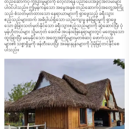
တည်ဆောက်ပုံ ကွဲပြားမှုများကို လေ့လာရန် ပညာပေးအခွင့်အလမ်းများ
ပါဝင်ပါသည်။ ဤမှန်ကန်သော အမွေအနှစ် တည်ဆောက်ပုံအတွေ့အကြုံ
သည် စံသတ်မှတ်ထားသော နေရာယာများကို ရှာဖွေသည့် ခရီးသွား
ဧည့်သည်များထက် အဓိပ္ပါယ်ရှိသော ယဉ်ကျေးမှု နစ်မြုပ်မှုကို ရှာဖွေ
သော ခွဲခြားသတ်မှတ်နိုင်သော ခရီးသွားဧည့်သည်များကို ဆွဲဆောင်ပြီး ပုံ
မှန်ဟိုတယ်များ သို့မဟုတ် ခေတ်မီ အပန်းဖြေနေရာများတွင် မတွေ့ရသော
ထူးခြားပြီး မမေ့နိုင်သော အတွေ့အကြုံများမှတစ်ဆင့် ဖောက်သည်
များ၏ သစ္စာရှိမှုကို ဖန်တီးပေးပြီး အခန်းနှုန်းများကို ပိုမိုမြင့်တင်နိုင်စေ
ပါသည်။