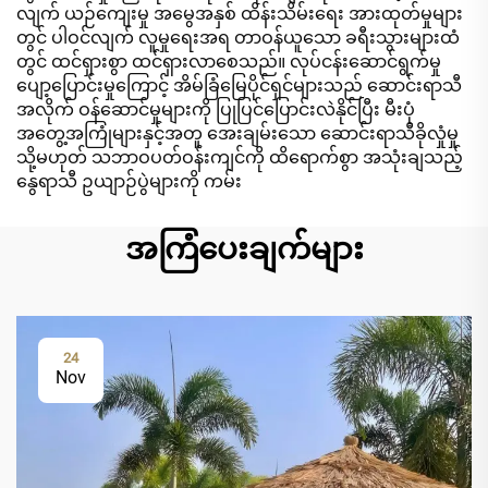
လျက် ယဉ်ကျေးမှု အမွေအနှစ် ထိန်းသိမ်းရေး အားထုတ်မှုများ
တွင် ပါဝင်လျက် လူမှုရေးအရ တာဝန်ယူသော ခရီးသွားများထံ
တွင် ထင်ရှားစွာ ထင်ရှားလာစေသည်။ လုပ်ငန်းဆောင်ရွက်မှု
ပျော့ပြောင်းမှုကြောင့် အိမ်ခြံမြေပိုင်ရှင်များသည် ဆောင်းရာသီ
အလိုက် ဝန်ဆောင်မှုများကို ပြုပြင်ပြောင်းလဲနိုင်ပြီး မီးပုံ
အတွေ့အကြုံများနှင့်အတူ အေးချမ်းသော ဆောင်းရာသီခိုလှုံမှု
သို့မဟုတ် သဘာဝပတ်ဝန်းကျင်ကို ထိရောက်စွာ အသုံးချသည့်
နွေရာသီ ဥယျာဉ်ပွဲများကို ကမ်း
အကြံပေးချက်များ
24
Nov