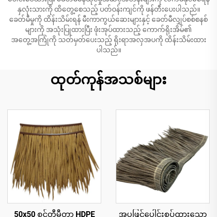
နှလုံးသားကို ထိတွေ့စေသည့် ပတ်ဝန်းကျင်ကို ဖန်တီးပေးပါသည်။
ခေတ်မီမှုကို ထိန်းသိမ်းရန် မီးကာကွယ်ဆေးများနှင့် ခေတ်မီလျှပ်စစ်စနစ်
များကို အသုံးပြုထားပြီး ဖုံးအုပ်ထားသည့် ကောက်ရိုးအိမ်၏
အတွေ့အကြုံကို သတ်မှတ်ပေးသည့် ရိုးရာအလှအပကို ထိန်းသိမ်းထား
ပါသည်။
ထုတ်ကုန်အသစ်များ
50x50 စင်တီမီတာ HDPE
အပူဖြင့်ပေါင်းစပ်ထားသော