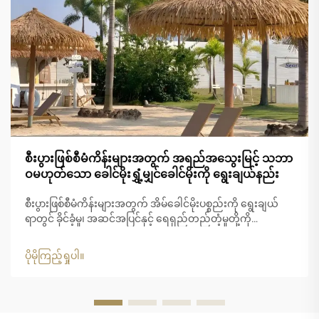
စီးပွားဖြစ်စီမံကိန်းများအတွက် အရည်အသွေးမြင့် သဘာ
ဝမဟုတ်သော ခေါင်မိုးရွှံ့မျှင်ခေါင်မိုးကို ရွေးချယ်နည်း
စီးပွားဖြစ်စီမံကိန်းများအတွက် အိမ်ခေါင်မိုးပစ္စည်းကို ရွေးချယ်
ရာတွင် ခိုင်ခံ့မှု၊ အဆင်အပြင်နှင့် ရေရှည်တည်တံ့မှုတို့ကို
ဂရုတစိုက်စဉ်းစားရန် လိုအပ်ပါသည်။ မူရင်းသဘာဝသာမောင်း၏
အသွေးအရောင်ကို ရရှိလိုသော စီးပွားရေးလုပ်ငန်းများအတွက်
ပိုမိုကြည့်ရှုပါ။
သာမောင်းလုံအိမ်ခေါင်မိုးသည် စံပြဖြစ်သော အဖြေရှာဖွေမှုတစ်ခု
ဖြစ်ပါသည်။