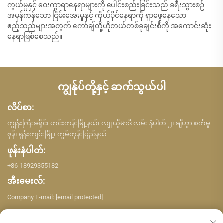
ကွယ်မှုနှင့် ဝေးကွာရာနေရာများကို ပေါင်းစည်းခြင်းသည် ခရီးသွားစဉ်
အမှန်ကန်သော ငြိမ်းအေးမှုနှင့် ကိုယ်ပိုင်နေရာကို ရှာဖွေနေသော
ဧည့်သည်များအတွက် ကော်ချ်တို့ဟိုတယ်တစ်ခုချင်းစီကို အကောင်းဆုံး
နေရာဖြစ်စေသည်။
ကျွန်ုပ်တို့နှင့် ဆက်သွယ်ပါ
လိပ်စာ:
ကျွန်းကြီးခရိုင်၊ ဟင်းကန်းမြို့နယ်၊ လျူယွီမာဒီ လမ်း နံပါတ် ၂၊ ချီဟွာ စက်မှု
ဇုန်၊ ရှန်းကျင်းမြို့၊ ကွမ်တုန်းပြည်နယ်
ဖုန်းနံပါတ်:
+86-18929355182
အီးမေးလ်:
Company E-mail:
[email protected]