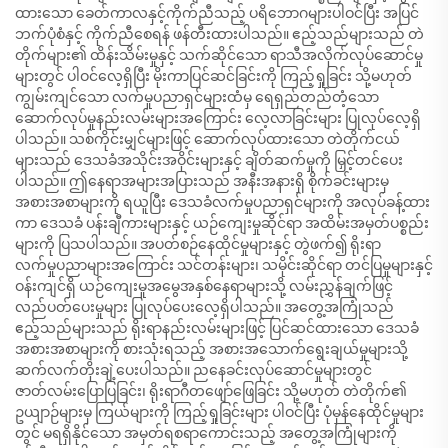
ထားသော ခေတ်ကာလနှင့်ကိုက်ညီသည့် ပရိဘောဂများပါဝင်ပြီး အပြင်
ဘက်ပုံစံနှင့် ကိုက်ညီစေရန် ဖန်တီးထားပါသည်။ ဧည့်သည်များသည် တဲ
တိုက်များ၏ ထိန်းသိမ်းမှုနှင့် သက်ဆိုင်သော ရာသီအလိုက်လုပ်ဆောင်မှု
များတွင် ပါဝင်လေ့ရှိပြီး မိုးကာပြင်ဆင်ခြင်းကို ကြည့်ရှုခြင်း သို့မဟုတ်
ကျွမ်းကျင်သော လက်မှုပညာရှင်များထံမှ ရေရှည်တည်တံ့သော
ဆောက်လုပ်မှုနည်းလမ်းများအကြောင်း လေ့လာခြင်းများ ပြုလုပ်လေ့ရှိ
ပါသည်။ သစ်ကိုင်းမျှင်များဖြင့် ဆောက်လုပ်ထားသော တဲတိုက်ငယ်
များသည် ဒေသခံအသိုင်းအဝိုင်းများနှင့် ချိတ်ဆက်မှုကို မြှင့်တင်ပေး
ပါသည်။ ဤနေရာအများအပြားသည် အနီးအနားရှိ စိုက်ခင်းများမှ
အစားအစာများကို ရယူပြီး ဒေသခံလက်မှုပညာရှင်များကို အလုပ်ခန့်ထား
ကာ ဒေသခံ ပန်းချီကားများနှင့် ယဉ်ကျေးမှုဆိုင်ရာ အထိမ်းအမှတ်ပစ္စည်း
များကို ပြသပါသည်။ အပတ်စဉ်နေထိုင်မှုများနှင့် တွဲဖက်၍ ရိုးရာ
လက်မှုပညာများအကြောင်း သင်တန်းများ၊ သမိုင်းဆိုင်ရာ တင်ပြမှုများနှင့်
ဝန်းကျင်ရှိ ယဉ်ကျေးမှုအမွေအနှစ်နေရာများသို့ လမ်းညွှန်ချက်ဖြင့်
လည်ပတ်ပေးမှုများ ပြုလုပ်ပေးလေ့ရှိပါသည်။ အတွေ့အကြုံသည်
ဧည့်သည်များသည် ရိုးရာနည်းလမ်းများဖြင့် ပြင်ဆင်ထားသော ဒေသခံ
အစားအစာများကို စားသုံးရသည့် အစားအသောက်ရွေးချယ်မှုများသို့
ဆက်လက်တိုးချဲ့ပေးပါသည်။ ညနေခင်းလုပ်ဆောင်မှုများတွင်
ဇာတ်လမ်းပြောပြခြင်း၊ ရိုးရာဂီတဖျော်ဖြေခြင်း သို့မဟုတ် တဲတိုက်၏
ဥယျာဉ်များမှ ကြယ်များကို ကြည့်ရှုခြင်းများ ပါဝင်ပြီး ပုံမှန်နေထိုင်မှုများ
တွင် မရရှိနိုင်သော အမှတ်ရစရာကောင်းသည့် အတွေ့အကြုံများကို