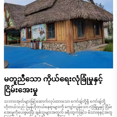
မတူညီသော ကိုယ်ရေးလုံခြုံမှုနှင့်
ငြိမ်းအေးမှု
သဘာဝအုတ်များဖြင့်ဆောက်လုပ်ထားသော ကော်ချ်တို့ရှိ ကော်ချ်တို့
ဟိုတယ်သည် ပုံမှန်ဟိုတယ်နေရာများကို ကျော်လွန်သော လုံခြုံမှုနှင့် ငြိမ်း
အေးမှုကိုပေးစွမ်းပြီး ချစ်သူများအတွက် ခရီးထွက်ခြင်း၊ မိသားစုနှင့်အတူ