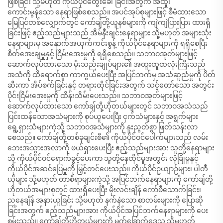
ဖြစ်ခြင်း သို့မဟုတ် ကိုယ်ပိုင်တွေးခေါ်ခြင်းအတွက် အထူး
ကောင်းမွန်သော နေရာဖြစ်စေသည်။ အပင်အုပ်စုများဖြင့် စီမံထားသော
မြေပြင်တစ်လျှောက်တွင် ကော်ချ်တို့ယူနစ်များကို ကျဲကျဲပြားပြား ထားရှိ
ခြင်းဖြင့် ဧည့်သည်များသည် အိမ်နီးချင်းနေရာများ သို့မဟုတ် အများသုံး
နေရာများမှ အနှောက်အယှက်ကင်းစွန့် ကိုယ်ပိုင်နေရာများကို ရရှိစေပြီး
စိတ်အေးချမှုနှင့် ငြိမ်းအေးမှုကို ရရှိစေသည်။ သဘာဝအုတ်များဖြင့်
ဆောက်လုပ်ထားသော မိုးသည်းချုပ်များ၏ အထူးထူထလုံးကြီးသည်
အသံကို ထိရောက်စွာ ကာကွယ်ပေးပြီး အပြင်ဘက်မှ အသံဆူညံမှုကို ပိတ်
ဆီးကာ အိပ်စက်ခြင်းနှင့် တရားထိုင်ခြင်းအတွက် သင့်တော်သော အတွင်း
ပိုင်းငြိမ်းအေးမှုကို ထိန်းသိမ်းပေးသည်။ သဘာဝအုတ်များဖြင့်
ဆောက်လုပ်ထားသော ကော်ချ်တို့ဟိုတယ်များတွင် သဘာဝအသံသည်
ပြင်းထန်သောအသံများကို စုပ်ယူပေးပြီး ငှက်သံများနှင့် အရွက်များ
ရွေ့ရှားသံများကဲ့သို့ သဘာဝအသံများကို နူးညွတ်စွာ ဖြတ်သန်းလာ
စေသည်။ ကော်ချ်တို့တစ်ခုချင်းစီ၏ ကိုယ်ပိုင်ဝင်ပေါက်များသည် လမ်း
ဘေးအသွားအလာကို ဖယ်ရှားပေးပြီး ဧည့်သည်များအား သူတို့နေရာများ
သို့ ကိုယ်ပိုင်ဝင်ရောက်ခွင့်ပေးကာ သူတို့နေထိုင်မှုအတွင်း လုံခြုံမှုနှင့်
ကိုယ်ပိုင်အဆင်ပြေမှုကို မြှင့်တင်ပေးသည်။ ကိုယ်ပိုင်ဥယျာဉ်များ၊ ပါတီ
ယိုများ သို့မဟုတ် တာစီရာများကဲ့သို့ အပြင်ဘက်နေရာများကို ကော်ချ်တို့
ဟိုတယ်အများစုတွင် ထားရှိပေးပြီး မိုးလင်းချိန် ကော်ဖီသောက်ခြင်း၊
ညနေချိန် အနားယူခြင်း သို့မဟုတ် နက်နဲသော စာတမ်းများကို ပြောဆို
ခြင်းအတွက် ဧည့်သည်များအား ကိုယ်ပိုင်အပြင်ဘက်နေရာများကို ပေး
စွမ်းသည်။ ကော်ချ်တို့ဟိုတယ်များကို မက်ခြောက်ဒေသ သို့မဟုတ်