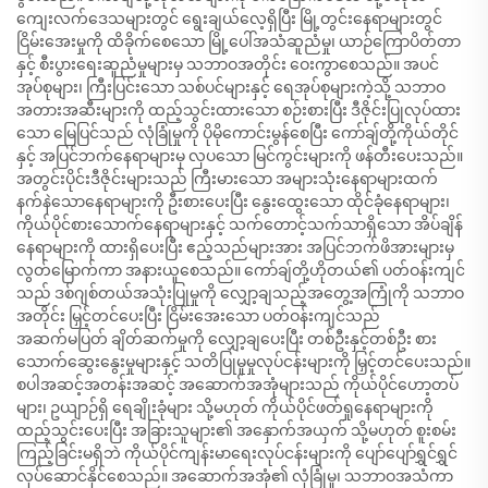
ကျေးလက်ဒေသများတွင် ရွေးချယ်လေ့ရှိပြီး မြို့တွင်းနေရာများတွင်
ငြိမ်းအေးမှုကို ထိခိုက်စေသော မြို့ပေါ်အသံဆူညံမှု၊ ယာဉ်ကြောပိတ်တာ
နှင့် စီးပွားရေးဆူညံမှုများမှ သဘာဝအတိုင်း ဝေးကွာစေသည်။ အပင်
အုပ်စုများ၊ ကြီးပြင်းသော သစ်ပင်များနှင့် ရေအုပ်စုများကဲ့သို့ သဘာဝ
အတားအဆီးများကို ထည့်သွင်းထားသော စဉ်းစားပြီး ဒီဇိုင်းပြုလုပ်ထား
သော မြေပြင်သည် လုံခြုံမှုကို ပိုမိုကောင်းမွန်စေပြီး ကော်ချ်တို့ကိုယ်တိုင်
နှင့် အပြင်ဘက်နေရာများမှ လှပသော မြင်ကွင်းများကို ဖန်တီးပေးသည်။
အတွင်းပိုင်းဒီဇိုင်းများသည် ကြီးမားသော အများသုံးနေရာများထက်
နက်နဲသောနေရာများကို ဦးစားပေးပြီး နွေးထွေးသော ထိုင်ခုံနေရာများ၊
ကိုယ်ပိုင်စားသောက်နေရာများနှင့် သက်တောင့်သက်သာရှိသော အိပ်ချိန်
နေရာများကို ထားရှိပေးပြီး ဧည့်သည်များအား အပြင်ဘက်ဖိအားများမှ
လွတ်မြောက်ကာ အနားယူစေသည်။ ကော်ချ်တို့ဟိုတယ်၏ ပတ်ဝန်းကျင်
သည် ဒစ်ဂျစ်တယ်အသုံးပြုမှုကို လျှော့ချသည့်အတွေ့အကြုံကို သဘာဝ
အတိုင်း မြှင့်တင်ပေးပြီး ငြိမ်းအေးသော ပတ်ဝန်းကျင်သည်
အဆက်မပြတ် ချိတ်ဆက်မှုကို လျှော့ချပေးပြီး တစ်ဦးနှင့်တစ်ဦး စား
သောက်ဆွေးနွေးမှုများနှင့် သတိပြုမူမှုလုပ်ငန်းများကို မြှင့်တင်ပေးသည်။
စပါအဆင့်အတန်းအဆင့် အဆောက်အအုံများသည် ကိုယ်ပိုင်ဟော့တပ်
များ၊ ဥယျာဉ်ရှိ ရေချိုးခုံများ သို့မဟုတ် ကိုယ်ပိုင်ဖတ်ရှုနေရာများကို
ထည့်သွင်းပေးပြီး အခြားသူများ၏ အနှောက်အယှက် သို့မဟုတ် စူးစမ်း
ကြည့်ခြင်းမရှိဘဲ ကိုယ်ပိုင်ကျန်းမာရေးလုပ်ငန်းများကို ပျော်ပျော်ရွှင်ရွှင်
လုပ်ဆောင်နိုင်စေသည်။ အဆောက်အအုံ၏ လုံခြုံမှု၊ သဘာဝအသံကာ