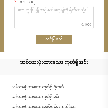
မက်ဆေ့ချ်
0/1000
တင်ပြမည်
သစ်သားဖုံးထားသော ကုတ်ရှ်အင်း
သစ်သားဖုံးထားသော ကုတ်ရှ်ဟိုတယ်
သစ်သားဖုံးထားသော ကုတ်ရှ်အင်း
သစ်သားဖုံးထားသော အပန်းဖြေရာ ကုတ်ရှ်များ