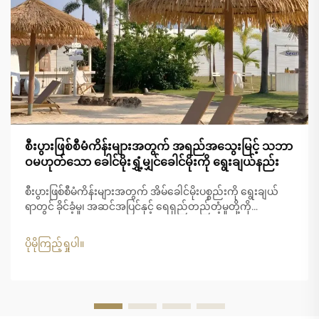
စီးပွားဖြစ်စီမံကိန်းများအတွက် အရည်အသွေးမြင့် သဘာ
ဝမဟုတ်သော ခေါင်မိုးရွှံ့မျှင်ခေါင်မိုးကို ရွေးချယ်နည်း
စီးပွားဖြစ်စီမံကိန်းများအတွက် အိမ်ခေါင်မိုးပစ္စည်းကို ရွေးချယ်
ရာတွင် ခိုင်ခံ့မှု၊ အဆင်အပြင်နှင့် ရေရှည်တည်တံ့မှုတို့ကို
ဂရုတစိုက်စဉ်းစားရန် လိုအပ်ပါသည်။ မူရင်းသဘာဝသာမောင်း၏
အသွေးအရောင်ကို ရရှိလိုသော စီးပွားရေးလုပ်ငန်းများအတွက်
ပိုမိုကြည့်ရှုပါ။
သာမောင်းလုံအိမ်ခေါင်မိုးသည် စံပြဖြစ်သော အဖြေရှာဖွေမှုတစ်ခု
ဖြစ်ပါသည်။