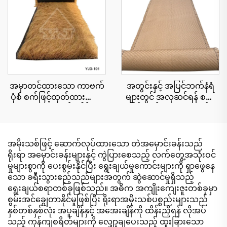
အတွက်
အမှာတင်ထားသော ကာဗက်
အတွင်းနှင့် အပြင်ဘက်နံရံ
ပုံစံ စက်ဖြင့်ထုတ်ထားသော
များတွင် အလှဆင်ရန် စက်
သဘာဝအလှဆင်ခေါင်းမိုး
ဖြင့်ထုတ်ထားသော ထန်း
cu roll 1x15 မီတာ အကျယ်၊
ကောင်းများ
အမြန်တပ်ဆင်နိုင်ရန်
အမိုးသစ်ဖြင့် ဆောက်လုပ်ထားသော တဲအမှောင်းခန်းသည်
ရိုးရာ အမှောင်းခန်းများနှင့် ကွဲပြားစေသည့် လက်တွေ့အသုံးဝင်
မှုများစွာကို ပေးစွမ်းနိုင်ပြီး ရွေးချယ်မှုကောင်းများကို ရှာဖွေနေ
သော ခရီးသွားဧည့်သည်များအတွက် ဆွဲဆောင်မှုရှိသည့်
ရွေးချယ်စရာတစ်ခုဖြစ်သည်။ အဓိက အကျိုးကျေးဇူးတစ်ခုမှာ
စွမ်းအင်ချွေတာနိုင်မှုဖြစ်ပြီး ရိုးရာအမိုးသစ်ပစ္စည်းများသည်
နှစ်တစ်နှစ်လုံး အပူချိန်နှင့် အအေးချိန်ကို ထိန်းညှိရန် လိုအပ်
သည့် ကုန်ကျစရိတ်များကို လျှော့ချပေးသည့် ထူးခြားသော