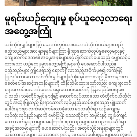
မူရင်းယဉ်ကျေးမှု စုပ်ယူလေ့လာရေး
အတွေ့အကြုံ
သစ်ကိုင်းမျှင်များဖြင့် ဆောက်လုပ်ထားသော တဲတိုက်ငယ်များသည်
ဧည့်သည်များအား ရာစုနှစ်များကြာ ရိုးရာဆောက်လုပ်မှုဓလေ့များနှင့်
ကျေးလက်ဒေသ၏ အမွေအနှစ်များနှင့် ချိတ်ဆက်ပေးသည့် မျှော်လင့်မ
ထားသော ယဉ်ကျေးမှုအတွေ့အကြုံများကို ပေးဆောင်ပါသည်။
ဧည့်သည်များ ဤနေရာသို့ ရောက်ရှိလာသည့်အခိုက်မှစ၍ လက်ဖြင့်
ပြုလုပ်ထားသော သစ်ကိုင်းမျှင်များဖြင့် ဖုံးအုပ်ထားသည့် မိုးကာများက
ခေတ်ပေါ်အဆင့်အတန်းများကို ထိန်းသိမ်းထားသော်လည်း ကျေးဇူးတင်
စရာကောင်းလောက်အောင် ရှေးဟောင်းခေတ်ကို ပြန်လည်ခံစားရစေ
ပါသည်။ သစ်ကိုင်းမျှင်များဖြင့် ဆောက်လုပ်ထားသော တဲတိုက်ငယ်တိုင်း
တွင် အသုံးပြုသည့် ရိုးရာဆောက်လုပ်မှုနည်းလမ်းများသည် မျိုးဆက်
ပေါင်းများစွာ လက်ဆင့်ကမ်းလာခဲ့သော ဒေသဆိုင်ရာ ယဉ်ကျေးမှု
လုပ်ထုံးလုပ်နည်းများကို ဖော်ပြပြီး ဒေသဆိုင်ရာ သမိုင်းနှင့် ကျွမ်းကျင်
သော လက်မှုပညာများအကြောင်း ဧည့်သည်များအား ပညာရပ်ဆိုင်ရာ
အခွင့်အလမ်းများကို ပေးဆောင်ပါသည်။ အတွင်းပိုင်းနေရာများတွင်
သစ်သားတိုင်များ၊ သဘာဝကျောက်များ၊ ခေတ်ပေါ်ပစ္စည်းများနှင့် တွဲဖက်