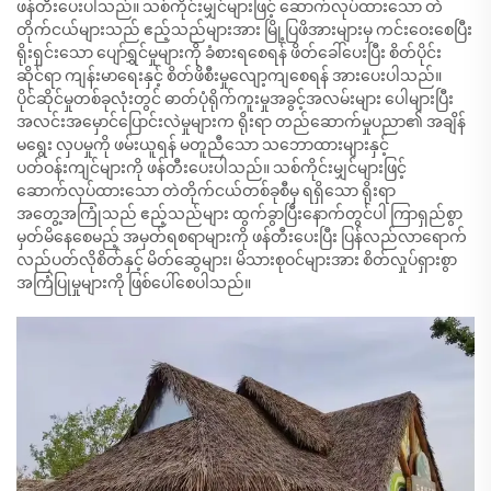
ဖန်တီးပေးပါသည်။ သစ်ကိုင်းမျှင်များဖြင့် ဆောက်လုပ်ထားသော တဲ
တိုက်ငယ်များသည် ဧည့်သည်များအား မြို့ပြဖိအားများမှ ကင်းဝေးစေပြီး
ရိုးရှင်းသော ပျော်ရွှင်မှုများကို ခံစားရစေရန် ဖိတ်ခေါ်ပေးပြီး စိတ်ပိုင်း
ဆိုင်ရာ ကျန်းမာရေးနှင့် စိတ်ဖိစီးမှုလျော့ကျစေရန် အားပေးပါသည်။
ပိုင်ဆိုင်မှုတစ်ခုလုံးတွင် ဓာတ်ပုံရိုက်ကူးမှုအခွင့်အလမ်းများ ပေါများပြီး
အလင်းအမှောင်ပြောင်းလဲမှုများက ရိုးရာ တည်ဆောက်မှုပညာ၏ အချိန်
မရွေး လှပမှုကို ဖမ်းယူရန် မတူညီသော သဘောထားများနှင့်
ပတ်ဝန်းကျင်များကို ဖန်တီးပေးပါသည်။ သစ်ကိုင်းမျှင်များဖြင့်
ဆောက်လုပ်ထားသော တဲတိုက်ငယ်တစ်ခုစီမှ ရရှိသော ရိုးရာ
အတွေ့အကြုံသည် ဧည့်သည်များ ထွက်ခွာပြီးနောက်တွင်ပါ ကြာရှည်စွာ
မှတ်မိနေစေမည့် အမှတ်ရစရာများကို ဖန်တီးပေးပြီး ပြန်လည်လာရောက်
လည်ပတ်လိုစိတ်နှင့် မိတ်ဆွေများ၊ မိသားစုဝင်များအား စိတ်လှုပ်ရှားစွာ
အကြံပြုမှုများကို ဖြစ်ပေါ်စေပါသည်။