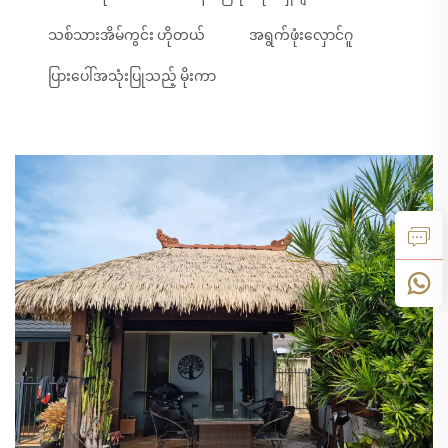
သစ်သားအိမ်ကွင်း ဟိုတယ်
အရွက်ဖုံးလှောင်ဂူ
ပြားပေါ်အသုံးပြုသည့် မိုးကာ