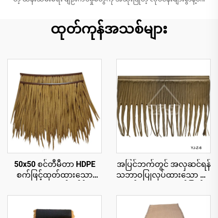
ထုတ်ကုန်အသစ်များ
50x50 စင်တီမီတာ HDPE
အပြင်ဘက်တွင် အလှဆင်ရန်
စက်ဖြင့်ထုတ်ထားသော
သဘာဝပြုလုပ်ထားသော ဖရုံ
သဘာဝအလှဆင်ခေါင်းမိုး
ရွက်များ၊ ယူဗီရောင်ခြည်
ပြား၊ ၁၅ နှစ်အထိ ယူဗီ
ခံနိုင်ရည်ရှိခြင်း
ခံနိုင်ရည်ရှိသော ပူပြင်းသော
ဒေသရှိ အပန်းဖြေစခန်းများ