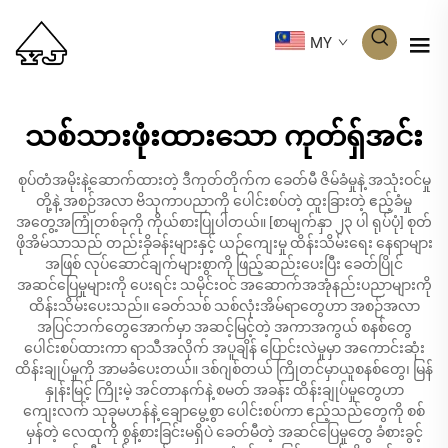
MY
သစ်သားဖုံးထားသော ကုတ်ရှ်အင်း
စုပ်တံအမိုးနဲ့ဆောက်ထားတဲ့ ဒီကုတ်တိုက်က ခေတ်မီ ဇိမ်ခံမှုနဲ့ အသုံးဝင်မှု
တို့နဲ့ အစဉ်အလာ ဗိသုကာပညာကို ပေါင်းစပ်တဲ့ ထူးခြားတဲ့ ဧည့်ခံမှု
အတွေ့အကြုံတစ်ခုကို ကိုယ်စားပြုပါတယ်။ [စာမျက်နှာ ၂၃ ပါ ရုပ်ပုံ] စုတ်
ဖိုအိမ်သာသည် တည်းခိုခန်းများနှင့် ယဉ်ကျေးမှု ထိန်းသိမ်းရေး နေရာများ
အဖြစ် လုပ်ဆောင်ချက်များစွာကို ဖြည့်ဆည်းပေးပြီး ခေတ်ပြိုင်
အဆင်ပြေမှုများကို ပေးရင်း သမိုင်းဝင် အဆောက်အအုံနည်းပညာများကို
ထိန်းသိမ်းပေးသည်။ ခေတ်သစ် သစ်လုံးအိမ်ရာတွေဟာ အစဉ်အလာ
အပြင်ဘက်တွေအောက်မှာ အဆင့်မြင့်တဲ့ အကာအကွယ် စနစ်တွေ
ပေါင်းစပ်ထားကာ ရာသီအလိုက် အပူချိန် ပြောင်းလဲမှုမှာ အကောင်းဆုံး
ထိန်းချုပ်မှုကို အာမခံပေးတယ်။ ဒစ်ဂျစ်တယ် ကြိုတင်မှာယူစနစ်တွေ၊ မြန်
နှုန်းမြင့် ကြိုးမဲ့ အင်တာနက်နဲ့ စမတ် အခန်း ထိန်းချုပ်မှုတွေဟာ
ကျေးလက် သုခုမဟန်နဲ့ ချောမွေ့စွာ ပေါင်းစပ်ကာ ဧည့်သည်တွေကို စစ်
မှန်တဲ့ လေထုကို စွန့်စားခြင်းမရှိပဲ ခေတ်မီတဲ့ အဆင်ပြေမှုတွေ ခံစားခွင့်