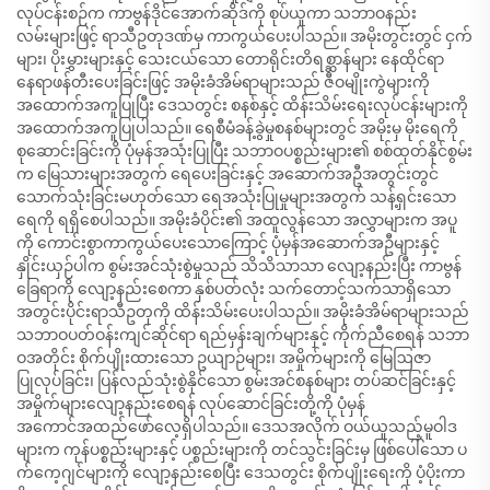
လုပ်ငန်းစဉ်က ကာဗွန်ဒိုင်အောက်ဆိုဒ်ကို စုပ်ယူကာ သဘာဝနည်း
လမ်းများဖြင့် ရာသီဥတုဒဏ်မှ ကာကွယ်ပေးပါသည်။ အမိုးတွင်းတွင် ငှက်
များ၊ ပိုးမွှားများနှင့် သေးငယ်သော တောရိုင်းတိရစ္ဆာန်များ နေထိုင်ရာ
နေရာဖန်တီးပေးခြင်းဖြင့် အမိုးခံအိမ်ရာများသည် ဇီဝမျိုးကွဲများကို
အထောက်အကူပြုပြီး ဒေသတွင်း စနစ်နှင့် ထိန်းသိမ်းရေးလုပ်ငန်းများကို
အထောက်အကူပြုပါသည်။ ရေစီမံခန့်ခွဲမှုစနစ်များတွင် အမိုးမှ မိုးရေကို
စုဆောင်းခြင်းကို ပုံမှန်အသုံးပြုပြီး သဘာဝပစ္စည်းများ၏ စစ်ထုတ်နိုင်စွမ်း
က မြေသားများအတွက် ရေပေးခြင်းနှင့် အဆောက်အဦအတွင်းတွင်
သောက်သုံးခြင်းမဟုတ်သော ရေအသုံးပြုမှုများအတွက် သန့်ရှင်းသော
ရေကို ရရှိစေပါသည်။ အမိုးခံပိုင်း၏ အထူလွန်သော အလွှာများက အပူ
ကို ကောင်းစွာကာကွယ်ပေးသောကြောင့် ပုံမှန်အဆောက်အဦများနှင့်
နှိုင်းယှဉ်ပါက စွမ်းအင်သုံးစွဲမှုသည် သိသိသာသာ လျော့နည်းပြီး ကာဗွန်
ခြေရာကို လျော့နည်းစေကာ နှစ်ပတ်လုံး သက်တောင့်သက်သာရှိသော
အတွင်းပိုင်းရာသီဥတုကို ထိန်းသိမ်းပေးပါသည်။ အမိုးခံအိမ်ရာများသည်
သဘာဝပတ်ဝန်းကျင်ဆိုင်ရာ ရည်မှန်းချက်များနှင့် ကိုက်ညီစေရန် သဘာ
ဝအတိုင်း စိုက်ပျိုးထားသော ဥယျာဉ်များ၊ အမှိုက်များကို မြေဩဇာ
ပြုလုပ်ခြင်း၊ ပြန်လည်သုံးစွဲနိုင်သော စွမ်းအင်စနစ်များ တပ်ဆင်ခြင်းနှင့်
အမှိုက်များလျော့နည်းစေရန် လုပ်ဆောင်ခြင်းတို့ကို ပုံမှန်
အကောင်အထည်ဖော်လေ့ရှိပါသည်။ ဒေသအလိုက် ဝယ်ယူသည့်မူဝါဒ
များက ကုန်ပစ္စည်းများနှင့် ပစ္စည်းများကို တင်သွင်းခြင်းမှ ဖြစ်ပေါ်သော ပ
က်ကေ့ဂျင်များကို လျော့နည်းစေပြီး ဒေသတွင်း စိုက်ပျိုးရေးကို ပံ့ပိုးကာ