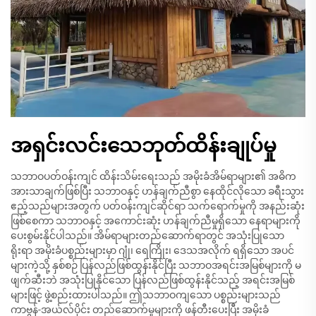
အရှင်းလင်းသေဘုတ်ထိန်းချုပ်မှု
သဘာဝပတ်ဝန်းကျင် ထိန်းသိမ်းရေးသည် အမိုးခံအိမ်ရာများ၏ အဓိက
အားသာချက်ဖြစ်ပြီး သဘာဝနှင့် ဟန်ချက်ညီစွာ နေထိုင်လိုသော ခရီးသွား
ဧည့်သည်များအတွက် ပတ်ဝန်းကျင်ဆိုင်ရာ သက်ရောက်မှုကို အနည်းဆုံး
ဖြစ်စေကာ သဘာဝနှင့် အကောင်းဆုံး ဟန်ချက်ညီမှုရှိသော နေရာများကို
ပေးစွမ်းနိုင်ပါသည်။ အိမ်ရာများတည်ဆောက်ရာတွင် အသုံးပြုသော
ရိုးရာ အမိုးခံပစ္စည်းများမှာ ဂျုံ၊ ရေကြိုး၊ ဒေသအလိုက် ရရှိသော အပင်
များကဲ့သို့ နှစ်စဉ် ပြန်လည်ဖြစ်ထွန်းနိုင်ပြီး သဘာဝအရင်းအမြစ်များကို မ
ဖျက်ဆီးဘဲ အသုံးပြုနိုင်သော ပြန်လည်ဖြစ်ထွန်းနိုင်သည့် အရင်းအမြစ်
များဖြင့် ဖွဲ့စည်းထားပါသည်။ ဤသဘာဝကျသော ပစ္စည်းများသည်
ကာဗွန်-အယ်လ်ပိုင်း တည်ဆောက်မှုများကို ဖန်တီးပေးပြီး အမိုးခံ