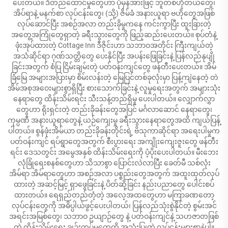
ပေးတယ်။ ဒီတည်ထောင်မှုတွေဟာ ပုံမှန်အားဖြင့် ဘူတစ်ဟိုတယ်တွေ၊
အိပ်ရာနဲ့ မနက်စာ လုပ်ငန်းတွေ၊ (သို့) ဇိမ်ခံ အနားယူရာ ဗဟိုတွေအဖြစ်
လုပ်ဆောင်ပြီး အစဉ်အလာ တည်းခိုမှုကနေ ကင်းကွာပြီး ထူးခြားတဲ့
အတွေ့အကြုံတွေရှာတဲ့ ခရီးသွားတွေကို ဖြည့်ဆည်းပေးတယ်။ စုပ်တံနဲ့
ဖုံးအုပ်ထားတဲ့ Cottage Inn ဒီဇိုင်းဟာ သဘာဝအတိုင်း ကြီးကျယ်တဲ့
အသံဆိုင်ရာ ဂုဏ်သတ္တိတွေ ပေးနိုင်ပြီး အပန်းဖြေခြင်းနဲ့ ပြန်လည်နုပျို
ခြင်းအတွက် စံပြ ငြိမ်းချမ်းတဲ့ ပတ်ဝန်းကျင်တွေ ဖန်တီးပေးတယ်။ အိမ်
ခြံမြေ အများအပြားမှာ စိမ်းလန်းတဲ့ မြေပြင်တစ်ခုလုံးမှာ ပြန့်ကျဲနေတဲ့ တဲ
အိမ်အစုအဝေးများစွာရှိပြီး စားသောက်ခြင်းနဲ့ လူမှုရေးအတွက် အများသုံး
နေရာတွေ ထိန်းသိမ်းရင်း သီးသန့်တည်ရှိမှု ပေးပါတယ်။ လျှောက်လွှာ
တွေဟာ ရိုးရှင်းတဲ့ တည်းခိုခန်းတွေအပြင် မင်္ဂလာဆောင် နေရာတွေ၊
ကုမ္ပဏီ အနားယူရာတွေနဲ့ ယဉ်ကျေးမှု ခရီးသွားနေရာတွေအထိ ကျယ်ပြန့်
ပါတယ်။ စွန်ဖုံးအိမ်ယာ တည်းခိုခန်းတိုင်းရဲ့ ဗိသုကာဆိုင်ရာ အရေးပါမှုက
ပတ်ဝန်းကျင် ရပ်ရွာတွေအတွက် စီးပွားရေး အကျိုးကျေးဇူးတွေ ဖန်တီး
ရင်း ဒေသတွင်း အမွေအနှစ် ထိန်းသိမ်းရေးကို ပံ့ပိုးပေးပါတယ်။ မီးဘေး
လုံခြုံရေးစနစ်တွေဟာ သိသာစွာ ပြောင်းလဲလာပြီး ခေတ်မီ သစ်လုံး
အိမ်ရာ အိမ်ရာတွေဟာ အစဉ်အလာ ပစ္စည်းတွေအတွက် အထူးထုတ်လုပ်
ထားတဲ့ အဆင့်မြင့် ရှာဖွေခြင်းနဲ့ ပိတ်ဆို့ခြင်း နည်းပညာတွေ ပေါင်းစပ်
ထားတယ်။ ရေရှည်တည်တံ့တဲ့ အလေ့အထတွေဟာ မကြာခဏတော့
လုပ်ငန်းတွေကို အဓိပ္ပါယ်ဖွင့်ပေးပါတယ်၊ ပြန်လည်သုံးစွဲနိုင်တဲ့ စွမ်းအင်
အရင်းအမြစ်တွေ၊ သဘာဝ ဥယျာဉ်တွေ နဲ့ ပတ်ဝန်းကျင်နဲ့ သဟဇာတဖြစ်
တဲ့ ထိန်းသိမ်းရေး ချဉ်းကပ်မှုတွေကို အသုံးပြုတဲ့ လုပ်ငန်းများစွာနဲ့ပါ။