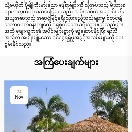
သို့မဟုတ် ပို၍ကြီးမားသော နေရာများကို လိုအပ်သည့် မိသားစု
များအတွက်ပါ အဆင်ပြေစေသည်။ အမိုးသစ်တဲအမှောင်းခန်း
အယူအဆသည် အဆင့်မြင့်ခရီးသွားဧည့်သည်များမှ စတင်၍
သဘာဝပတ်ဝန်းကျင်ကို ဂရုစိုက်သော ခရီးသွားဧည့်သည်များ
အထိ စျေးကွက်၏ အပိုင်းများစွာကို ဆွဲဆောင်နိုင်ပြီး ရာသီ
အလိုက် အမျိုးမျိုးသော ဝင်ငွေရရှိမှုအခွင့်အလမ်းများကို ပေး
စွမ်းနိုင်သည်။
အကြံပေးချက်များ
24
Nov