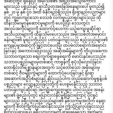
အဆင့်တွင် ရှိနေပြီး အမိုးသစ်၏ အရည်အသွေးကောင်း
များသည် ပစ္စည်းနှင့် ရာသီဥတုအခြေအနေများပေါ် မူတည်၍
နှစ် ၂၀ မှ နှစ် ၄၀ အထိ ခံနိုင်ရည်ရှိသည်။ ရိုးရာနည်းပညာများ
တွင် ကျွမ်းကျင်သော ဒေသခံ လက်မှုပညာရှင်များသည် ထို
ထိန်းသိမ်းမှုဝန်ဆောင်မှုများကို ပေးပို့ပြီး ဒေသတွင်း
အလုပ်အကိုင်များကို ထောက်ပံ့ပေးကာ ယဉ်ကျေးမှုဆိုင်ရာ
အသိပညာများကို ထိန်းသိမ်းပေးသည်။ အမိုးသစ်တဲအမှောင်း
ခန်းများ၏ မူရင်းကိုယ်ပိုင် ပတ်ဝန်းကျင်သည် ဧည့်သည်များ၏
ကျေနပ်မှုအဆင့်ကို မြှင့်တင်ပေးပြီး ထပ်မံလာရောက်အမှောင်း
ခြင်းနှင့် အကောင်းပြောသည့် အဆိုအမိန့်များကို တိုးပွားစေကာ
သဘာဝကျသော စျေးကွက်ရှာဖွေရေးကို မောင်းနှင်ပေးသည်။
သဘာဝပစ္စည်းများမှတစ်ဆင့် ကာဗွန်ကို စုပုံသိုလှောင်ခြင်း၊
တောရိုင်းတိရစ္ဆာန်များအတွက် သင့်တော်သော အမိုးများမှ
တစ်ဆင့် ဇီဝမျိုးကွဲများကို ထောက်ပံ့ပေးခြင်းနှင့် ရိုးရာ
အဆောက်အဦပုံစံများနှင့် နှိုင်းယှဉ်ပါက တည်ဆောက်မှုစွန့်ပစ်
ပစ္စည်းများ လျော့နည်းခြင်းတို့ကို ပေးစွမ်းနိုင်သည့် သဘာဝ
ပတ်ဝန်းကျင်ဆိုင်ရာ အကျိုးကျေးဇူးများ ပါဝင်သည်။ အခန်း
များ၏ ဖွဲ့စည်းပုံတွင် ပြောင်းလဲနိုင်မှုရှိခြင်းကြောင့် ပိုင်ရှင်
များသည် ခရီးသွားဧည့်သည်များ၏ နှစ်သက်မှုအလိုက် နေရာ
များကို စိတ်ကြိုက်ပြင်ဆင်နိုင်သည်။ ဤသို့ပြုလုပ်ခြင်းသည်
စိတ်လှုပ်ရှားဖွယ် ခရီးသွားလာမှုကို ရှာဖွေနေသော အတွဲများ