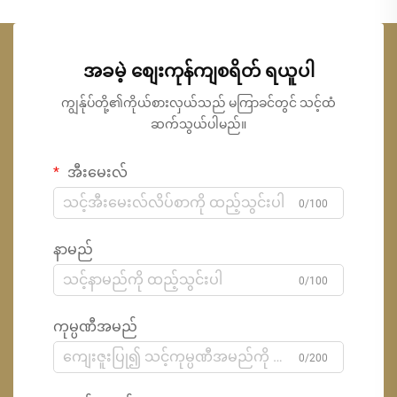
အခမဲ့ စျေးကုန်ကျစရိတ် ရယူပါ
ကျွန်ုပ်တို့၏ကိုယ်စားလှယ်သည် မကြာခင်တွင် သင့်ထံ
ဆက်သွယ်ပါမည်။
အီးမေးလ်
0/100
နာမည်
0/100
ကုမ္ပဏီအမည်
0/200