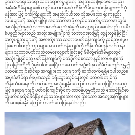
ပို့ဆောင်ရေးဆိုင်ရာ သက်ရောက်မှုများကို အနည်းဆုံးဖြစ်စေပါသည်။
အမိုးခံအိမ်ရာများ၏ တည်ဆောက်မှုနှင့် ထိန်းသိမ်းမှုလုပ်ငန်းများတွင် ပုံ
မှန်အားဖြင့် စက်ကြီးများကို အနည်းငယ်သာ လိုအပ်သော ရိုးရာနည်း
လမ်းများကို အသုံးပြုပြီး အဆောက်အဦ တည်ဆောက်မှုကာလအတွင်း
အသံမြည်းမှုနှင့် သဘာဝဓာတ်ငွေ့ သုံးစွဲမှုကို လျော့နည်းစေပါသည်။ အမိုး
ခံပစ္စည်းများသည် အတိုးအမျိုးမျိုးကို သဘာဝအားဖြင့် တွန်းလှန်နိုင်ပြီး
ဓာတုပစ္စည်းများကို အစားထိုးကာ သဘာဝပတ်ဝန်းကျင်ကို ညစ်ညမ်းမှုမ
ဖြစ်စေပါ။ ဧည့်သည်များအား ပတ်ဝန်းကျင်ကို ထိန်းသိမ်းရန် သင်တန်း
များ၊ သဘာဝပတ်လည်လမ်းလျှောက်ခြင်းနှင့် မိမိတို့၏အိမ်များတွင်
အသုံးပြုနိုင်မည့် ပတ်ဝန်းကျင်ကို မထိခိုက်စေသော နည်းလမ်းများကို
ပြသခြင်းတို့ကို ပုံမှန်ပါဝင်စေပြီး အဆောက်အဦ၏ နယ်နိမိတ်ကျော်လွန်၍
ပတ်ဝန်းကျင်ဆိုင်ရာ အကျိုးကျေးဇူးများကို ဆက်လက်ရရှိစေပါသည်။
အမိုးခံအိမ်ရာ စံနမူနာသည် ခရီးသွားလုပ်ငန်းတွင် ပတ်ဝန်းကျင်ကို
ထိန်းသိမ်းရေးကို လက်တွေ့အသုံးချနိုင်ကြောင်း သက်သေပြပြီး အဆင့်
မြင့် နေရာများနှင့် ပတ်ဝန်းကျင်ဆိုင်ရာ တာဝန်ယူမှုတို့သည် အောင်မြင်စွာ
တွဲဖက်နေထိုင်နိုင်ပြီး ဧည့်သည်များအား ထူးခြားသော အတွေ့အကြုံများ
ကို ပေးစွမ်းနိုင်ကြောင်း သက်သေပြနေပါသည်။