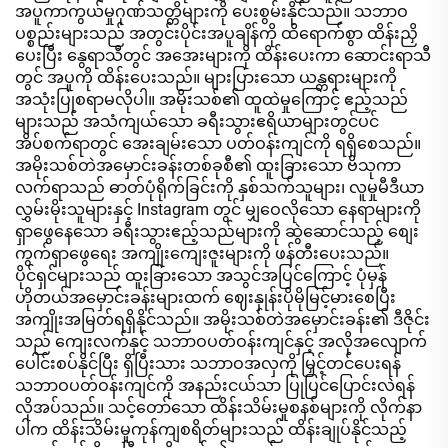
အပူကာကွယ်မှုဂုဏ်သတ္တိများကို ပေးစွမ်းနိုင်သည်။ သဘာဝ
ပစ္စည်းများသည် အတွင်းပိုင်းအပူချိန်ကို ထိရောက်စွာ ထိန်းညှိ
ပေးပြီး နွေရာသီတွင် အအေးများကို ထိန်းပေးကာ ဆောင်းရာသီ
တွင် အပူကို ထိန်းပေးသည်။ များပြားသော ယန္တရားများကို
အသုံးပြုစရာမလိုပါ။ အမိုးသစ်၏ ထူထဲမှုကြောင့် ဧည့်သည်
များသည် အသံကျယ်သော ခရီးသွားဧရိယာများတွင်ပင်
အိပ်စက်ရာတွင် အေးချမ်းသော ပတ်ဝန်းကျင်ကို ရရှိစေသည်။
အမိုးသစ်တဲအမှောင်းခန်းတစ်ခုစီ၏ ထူးခြားသော ဗိသုကာ
လက်ရာသည် ဓာတ်ပုံရိုက်ခြင်းကို နှစ်သက်သူများ၊ လူမှုမီဒီယာ
လွှမ်းမိုးသူများနှင့် Instagram တွင် မျှဝေလိုသော နေရာများကို
ရှာဖွေနေသော ခရီးသွားဧည့်သည်များကို ဆွဲဆောင်သည့် စျေး
ကွက်ရှာဖွေရေး အကျိုးကျေးဇူးများကို ဖန်တီးပေးသည်။
ပိုင်ရှင်များသည် ထူးခြားသော အသွင်အပြင်ကြောင့် ပုံမှန်
ဟိုတယ်အမှောင်းခန်းများထက် ဈေးနှုန်းပိုမိုမြင့်မားစေပြီး
အကျိုးအမြတ်ရရှိနိုင်သည်။ အမိုးသစ်တဲအမှောင်းခန်း၏ ဒီဇိုင်း
သည် ကျေးလက်နှင့် သဘာဝပတ်ဝန်းကျင်နှင့် အလိုအလျောက်
ပေါင်းစပ်နိုင်ပြီး ရှိပြီးသား သဘာဝအလှကို မြှင့်တင်ပေးရန်
သဘာဝပတ်ဝန်းကျင်ကို အနည်းငယ်သာ ပြုပြင်ပြောင်းလဲရန်
လိုအပ်သည်။ သင့်တော်သော ထိန်းသိမ်းမှုစနစ်များကို လိုက်နာ
ပါက ထိန်းသိမ်းမှုကုန်ကျစရိတ်များသည် ထိန်းချုပ်နိုင်သည့်