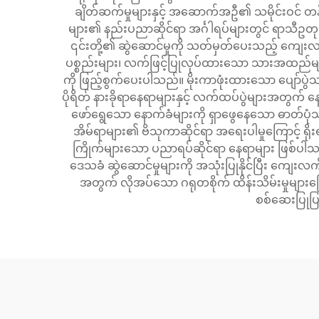
ချိတ်ဆက်မှုများနှင့် အဆောက်အဦ၏ သမိုင်းဝင် တန်
များ၏ နည်းပညာဆိုင်ရာ အင်္ဂါရပ်များတွင် ရာသီဥတုထိ
၎င်းတို့၏ ဆွဲဆောင်မှုကို သတ်မှတ်ပေးသည့် ကျေ
ပစ္စည်းများ၊ လက်ဖြင့်ပြုလုပ်ထားသော သားအထည်မျာ
ကို ဖြည့်စွက်ပေးပါသည်။ မိုးကာဖုံးထားသော ပျော်ပွဲသ
ပိုရိတ် နားခိုရာနေရာများနှင့် လက်ထပ်ပွဲများအတ
ဖော်ရွေသော နောက်ခံများကို ရှာဖွေနေသော ဓာတ်ပုံသ
အိမ်ရာများ၏ ဗိသုကာဆိုင်ရာ အရေးပါမှုကြောင့် ရ
ကြိုက်များသော ပညာရပ်ဆိုင်ရာ နေရာများ ဖြစ်ပါသည
ဒေသခံ ဆွဲဆောင်မှုများကို အသုံးပြုနိုင်ပြီး ကျေးလက်
အတွက် လိုအပ်သော ဂရုတစိုက် ထိန်းသိမ်းမှုများကြ
စစ်ဆေးပြုပြင