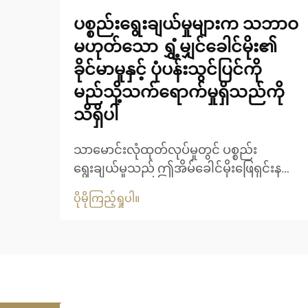
ပစ္စည်းရွေးချယ်မှုများက သဘာဝ
မဟုတ်သော ရွှံ့မျှင်ခေါင်မိုး၏
ခိုင်မာမှုနှင့် ပုံပန်းသွင်ပြင်ကို
မည်သို့သက်ရောက်မှုရှိသည်ကို
သိရှိပါ
သာမောင်းလုံထုတ်လုပ်မှုတွင် ပစ္စည်း
ရွေးချယ်မှုသည် ဤအိမ်ခေါင်မိုးဖြေရှင်းနည်း
များ၏ ရေရှည်တည်တံ့မှုနှင့် အဆင်အပြင်ဆွဲ
ပိုမိုကြည့်ရှုပါ။
ဆောင်မှုကို ဆုံးဖြတ်ရာတွင် အရေးပါသော
အခန်းကဏ္ဍမှ ပါဝင်ပါသည်။ ခေတ်မီသာ
မောင်းလုံပစ္စည်းများသည် တည်ဆောက်ရေး
လုပ်ငန်းကို ပြောင်းလဲပေးခဲ့ပြီး သဘာဝနှင့်
နီးစပ်သော အသွေးအရောင်ကို ထောက်ပံ့ပေး
ကာ ရေရှည်တည်တံ့မှုကို အာမခံပါသည်။