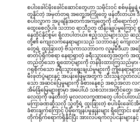
သောဒေသရှိ အပန်းဖြေ
စပါးခေါင်မိုးခေါင်ဆောင်တွေဟာ သမိုင်းဝင် စစ်မှန်မှုန
တူနိုင်တဲ့ အမှတ်တရ အတွေ့အကြုံတွေ ဖန်တီးတယ
စခန်းများအတွက်
စပါးလွှာက အပူချိန်အတက်အကျတွေကို ထိရောက်တဲ့ အ
ထွေးစေလို့ပါ။ သဘာဝ ရာသီဥတု ထိန်းချုပ်မှုကြောင့် 
နေထိုင်နိုင်စွမ်း ရှိလာပါတယ်။ ဧည့်သည်များသည် ဆည်
တို့၏ ကျေးလက်နေရာများသည် သဘာဝနှင့် ကျေးလက်၏ ငြိ
တွေရဲ့ ထူးခြားတဲ့ ဗိသုကာသဘာဝက လူမှုမီဒီယာ အကြ
ဓာတ်ပုံရိုက်စရာ နေရာရှာတဲ့ ခရီးသွားတွေအတွက် အထူ
တည်တံ့သော ရှုထောင့်များကို တန်ဖိုးထားကြသည်မှာ၊
ဂရုစိုက်သော ခရီးသွားရွေးချယ်မှုများကို ဤနေရာများတွင် 
မီးဖုတ်ပွဲများနှင့် အပန်းဖြေမှုအတွက် သီးသန့်လွတ်လပ
သော အဆင်ပြေမှုများကို ခံစားနေစဉ် အစဉ်အလာ လက်မှု
အိမ်ခြံမြေများစွာမှာ အပေါ်ယံ သစ်သားအတိုင်တွေ၊ အင
လေထုကို ဖန်တီးတဲ့ မူလလလက္ခဏာတွေ ပါဝင်ပါတယ်
မကြာခဏဆိုသလို သူတို့ရဲ့ ထူးခြားတဲ့ စပါးမိုးခေါင်အိမ်
ခံစားချက်ကြောင့် ပိုမိုကျေနပ်မှုနှုန်းများ ရှိကြေ
တိုက်ရိုက်ရောက်ရှိနိုင်ပြီး အားလပ်ရက်လုပ်ငန်းများနှင