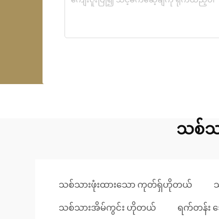
သစ်သာ
သစ်သားဖုံးထားသော ကုတ်ရှ်ဟိုတယ်
သ
သစ်သားအိမ်ကွင်း ဟိုတယ်
ရက်တန်း ဘေ