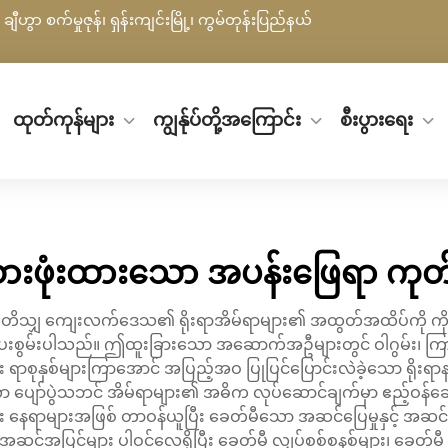
ချီဟွာ စက်မှုဇုန်၊ ရှန်းကျင်းမြို့၊ ကွမ်တုန်းပြည်နယ်
ထုတ်ကုန်များ
ကျွန်ုပ်တို့အကြောင်း
စီးပွားရေး
းဖုံးထားသော အပန်းဖြေရာ ကုတ်ရ
 ဗြိတိသျှ ကျေးလက်ဒေသ၏ ရိုးရာအိမ်ရာများ၏ အထွတ်အထိပ်ကို ကိ
ို ပေးစွမ်းပါသည်။ ဤထူးခြားသော အဆောက်အဦများတွင် ဝါဂွမ်း၊ ကြာ
ရာစုနှစ်များကြာအောင် အပြည့်အဝ ပြုပြင်ပြောင်းလဲခဲ့သော ရိုးရာန
ပျော်ပွဲသဘင် အိမ်ရာများ၏ အဓိက လုပ်ဆောင်ချက်မှာ ဧည့်ဝန်ဆော
်းရေး နေရာများအဖြစ် တာဝန်ယူပြီး ခေတ်မီသော အဆင်ပြေမှုနှင့် 
င်အပြင်များ ပါဝင်လေ့ရှိပြီး ခေတ်မီ လျှပ်စစ်စနစ်များ၊ ခေတ်မီ ရေ