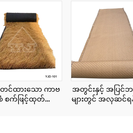
ာတင်ထားသော ကာဗ
အတွင်းနှင့် အပြင်ဘ
ံစံ စက်ဖြင့်ထုတ်ထား
များတွင် အလှဆင်ရန
ာ သဘာဝအလှဆင်
ဖြင့်ထုတ်ထားသော 
င်းမိုး cu roll 1x15
ကောင်းများ
 အကျယ်၊ အမြန်တပ်