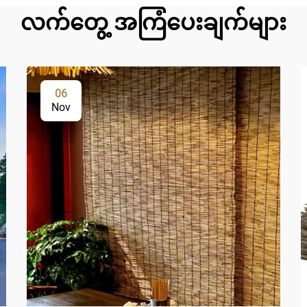
လက်တွေ့ အကြံပေးချက်များ
06
Nov