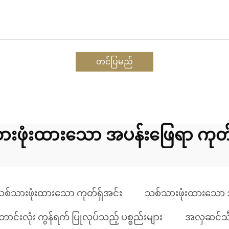
တင်ပြမည်
းဖုံးထားသော အပန်းဖြေရာ ကုတ်ရ
စ်သားဖုံးထားသော ကုတ်ရှ်အင်း
သစ်သားဖုံးထားသော အ
ာင်းလုံး ကွန်ရက် ပြုလုပ်သည့် ပစ္စည်းများ
အလှဆင်သီးခ