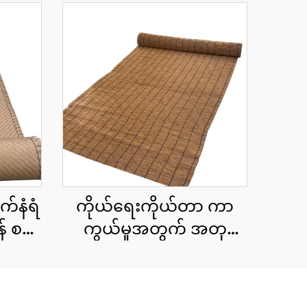
က်နံရံ
ကိုယ်ရေးကိုယ်တာ ကာ
် စက်
ကွယ်မှုအတွက် အတု
ထန်း
ကွန်ရက်စည်းရိုး cu roll
1.8x10 မီတာ