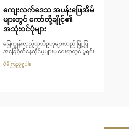
ကျေးလက်ဒေသ အပန်းဖြေအိမ်
ရက်
များတွင် ကော်တို့ချိုင့်၏
သော
အသုံးဝင်ပုံများ
ထိန
မြေကျွန်းလှည့်ရာသီဥတုများသည် မြို့ပြ
ရက်
အခြေစိုက်နေထိုင်မှုများမှ ဝေးရာတွင် မူရင်း
လက်ရ
အတွေ့အကြုံများကို ရှာဖွေနေသော ခရီးသွား
အလွန
ပိုမိုကြည့်ရှုပါ။
ပိုမို
ဧည့်သည်များကြောင့် ထင်ရှားစွာ ပြန်လည်
အဖြစ
တိုးတက်လာခဲ့သည်။ ဤအနားယူစခန်းများ
နှင့်
ကို သတ်မှတ်ပေးသော အဆောက်အဦပုံစံ
ပေါင
များအနက် အထင်ရှားဆုံးတစ်ခုမှာ ရိုးရာ
ပစ္စ
သဘာဝပေါက် အိမ်များဖြစ်သည်။