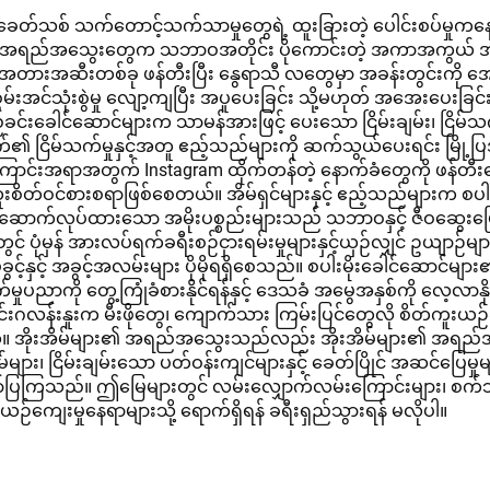
ဆင်နိုင်ရန်
ဲ့ ခေတ်သစ် သက်တောင့်သက်သာမှုတွေရဲ့ ထူးခြားတဲ့ ပေါင်းစပ်မှုကနေ ထူ
်။ ဒီအရည်အသွေးတွေက သဘာဝအတိုင်း ပိုကောင်းတဲ့ အကာအကွယ်
တားအဆီးတစ်ခု ဖန်တီးပြီး နွေရာသီ လတွေမှာ အခန်းတွင်းကို အ
စွမ်းအင်သုံးစွဲမှု လျော့ကျပြီး အပူပေးခြင်း သို့မဟုတ် အအေးပေ
ခင်းခေါင်ဆောင်များက သာမန်အားဖြင့် ပေးသော ငြိမ်းချမ်း၊ ငြိမ်သက
မ်သက်မှုနှင့်အတူ ဧည့်သည်များကို ဆက်သွယ်ပေးရင်း မြို့ပြအသံန
ောင်းအရာအတွက် Instagram ထိုက်တန်တဲ့ နောက်ခံတွေကို ဖန်တီ
းစိတ်ဝင်စားစရာဖြစ်စေတယ်။ အိမ်ရှင်များနှင့် ဧည့်သည်များက စပါ
 ဆောက်လုပ်ထားသော အမိုးပစ္စည်းများသည် သဘာဝနှင့် ဇီဝဆွေးမြေ
ပုံမှန် အားလပ်ရက်ခရီးစဉ်ငှားရမ်းမှုများနှင့်ယှဉ်လျှင် ဥယျာဉ်များနှင
်ခွင့်နှင့် အခွင့်အလမ်းများ ပိုမိုရရှိစေသည်။ စပါးမိုးခေါင်ဆောင်
ပညာကို တွေ့ကြုံခံစားနိုင်ရန်နှင့် ဒေသခံ အမွေအနှစ်ကို လေ့လာနိ
်းဂလန်းနူးက မီးဖိုတွေ၊ ကျောက်သား ကြမ်းပြင်တွေလို စိတ်ကူးယဉ်ခ
။ အိုးအိမ်များ၏ အရည်အသွေးသည်လည်း အိုးအိမ်များ၏ အရည်အသ
များ၊ ငြိမ်းချမ်းသော ပတ်ဝန်းကျင်များနှင့် ခေတ်ပြိုင် အဆင်ပြေမှုမျ
ာင်း ဖော်ပြကြသည်။ ဤမြေများတွင် လမ်းလျှောက်လမ်းကြောင်းများ၊ စက်
့် ယဉ်ကျေးမှုနေရာများသို့ ရောက်ရှိရန် ခရီးရှည်သွားရန် မလိုပါ။