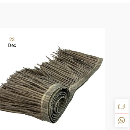
23
1
Dec
De