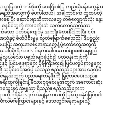
းခြားတဲ့ တန်ဖိုးကို ပေးပြီး စံပြ တည်းခိုခန်းတွေနဲ့ မ
 အရည်အသွေးကို ပေးပါတယ်။ အကြောင်းက ထူထပ်တဲ့
ေးစေပြီး ဆောင်းရာသီကာလတွေ တစ်လျှောက်လုံး နွေး
းခြင်း စနစ်တွေကို အားမကိုးဘဲ သက်တောင့်သက်သာ
်သော ပတ်ဝန်းကျင်မှ အကျိုးခံစားနိုင်ကြပြီး ၎င်း
ှင့် စိတ်ဖိစီးမှုမှ လွတ်မြောက်စေသည်။ ဒီပစ္စည်း
းပေးပြီး အထူးအခမ်းအနားတွေနဲ့ပွဲတော်တွေအတွက်
းခေါင်မိုးရှိ အားလပ်ရက်ခေါင်ဆောင်များ၏ ရေရှည်
့လွယ်သော ပစ္စည်းများဖြစ်၍ ပတ်ဝန်းကျင်ကို
့် ပြင်ပနေရာများ ပိုမိုကြီးမား၍ ပြင်ပလှုပ်ရှားမှုများ၊
များ၏ သမိုင်းဝင်အဓိပ္ပါယ်သည် ဧည့်သည်များအား ခေတ်မီ
ုင်ရန်အတွက် ပညာရေးတန်ဖိုးကို မြှင့်တင်ပေးသည်။
ရီးထွက်ခြင်းနဲ့ မိသားစုစုဝေးမှုအတွက် အကောင်းဆုံး
ွေးနှင့် အမျှသာ ရှိသည်။ ဧည့်သည်များက
ားကို ရရှိနိုင်လျက် အချိန်ကာလကို ပြန်သွားနိုင်ခြင်း၏
ဘီးလမ်းကြောင်းများနှင့် ဒေသတွင်းနေရာများသို့