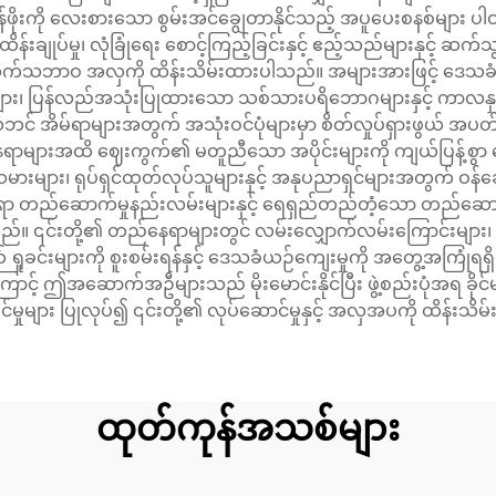
ဖိုးကို လေးစားသော စွမ်းအင်ချွေတာနိုင်သည့် အပူပေးစနစ်များ ပါ
န်းချုပ်မှု၊ လုံခြုံရေး စောင့်ကြည့်ခြင်းနှင့် ဧည့်သည်များနှင့် 
းလက်သဘာဝ အလှကို ထိန်းသိမ်းထားပါသည်။ အများအားဖြင့် ဒေသခံပ
း၊ ပြန်လည်အသုံးပြုထားသော သစ်သားပရိဘောဂများနှင့် ကာလနှင့်ကိ
ဘင် အိမ်ရာများအတွက် အသုံးဝင်ပုံများမှာ စိတ်လှုပ်ရှားဖွယ် အပတ်စဥ
ွက် နေရာများအထိ ဈေးကွက်၏ မတူညီသော အပိုင်းများကို ကျယ်ပြ
မားများ၊ ရုပ်ရှင်ထုတ်လုပ်သူများနှင့် အနုပညာရှင်များအတွက် ဝန်
ိုးရာ တည်ဆောက်မှုနည်းလမ်းများနှင့် ရေရှည်တည်တံ့သော တည်ဆော
်။ ၎င်းတို့၏ တည်နေရာများတွင် လမ်းလျှောက်လမ်းကြောင်းများ၊ စက်
 ရှုခင်းများကို စူးစမ်းရန်နှင့် ဒေသခံယဉ်ကျေးမှုကို အတွေ့အကြုံရရ
ောင့် ဤအဆောက်အဦများသည် မိုးမောင်းနိုင်ပြီး ဖွဲ့စည်းပုံအရ ခိုင်
်မှုများ ပြုလုပ်၍ ၎င်းတို့၏ လုပ်ဆောင်မှုနှင့် အလှအပကို ထိန်းသ
ထုတ်ကုန်အသစ်များ