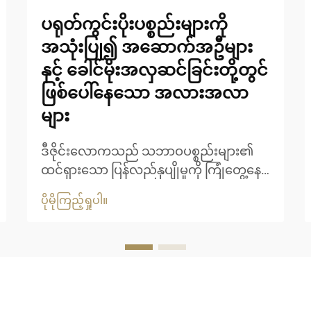
ပရုတ်ကွင်းပိုးပစ္စည်းများကို
အသုံးပြု၍ အဆောက်အဦများ
နှင့် ခေါင်မိုးအလှဆင်ခြင်းတို့တွင်
ဖြစ်ပေါ်နေသော အလားအလာ
များ
ဒီဇိုင်းလောကသည် သဘာဝပစ္စည်းများ၏
ထင်ရှားသော ပြန်လည်နုပျိုမှုကို ကြုံတွေ့နေရ
ပြီး ရက်တန်းပစ္စည်းများသည် ခေတ်မီသော
ပိုမိုကြည့်ရှုပါ။
ဆီးကန့်များနှင့် အဆောက်အဦပုံစံများတွင်
အဓိကအားဖြင့် ထင်ရှားလာနေပါသည်။ ဤ
ပြန်လည်နုပျိုမှုသည် အလှအပဆိုင်ရာ
နှစ်သက်မှုများကို ကျော်လွန်၍ ပိုမို
ကောင်းမွန်သော အသွင်ကို ရယူလာနေ
ပါသည်...