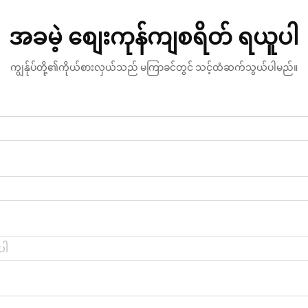
အခမဲ့ စျေးကုန်ကျစရိတ် ရယူပါ
ကျွန်ုပ်တို့၏ကိုယ်စားလှယ်သည် မကြာခင်တွင် သင့်ထံဆက်သွယ်ပါမည်။