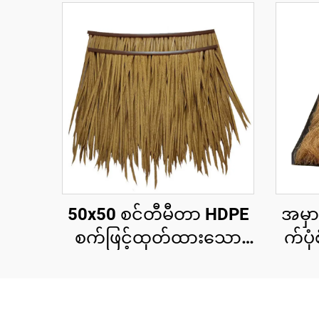
50x50 စင်တီမီတာ HDPE
အမှ
စက်ဖြင့်ထုတ်ထားသော
က်ပု
သဘာဝအလှဆင်ခေါင်းမိုး
သေ
ပြား၊ ၁၅ နှစ်အထိ ယူဗီ
ခေါ
ခံနိုင်ရည်ရှိသော ပူပြင်း
မီတာ