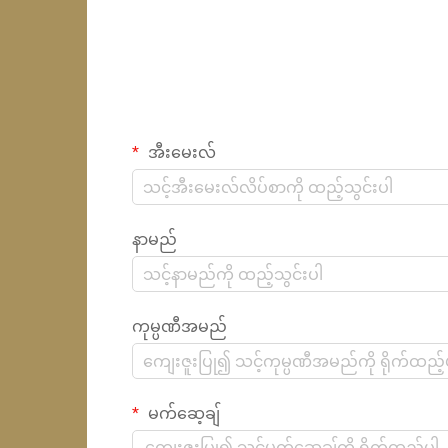
အီးမေးလ်
နာမည်
ကုမ္ပဏီအမည်
မက်ဆေ့ချ်