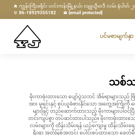
ကျွန်းကြီးခရိုင်၊ ဟင်းကန်းမြို့နယ်၊ လျူယွီမာဒီ လမ်း နံပါတ် ၂၊ 
86-18929355182
[email protected]
ပင်မစာမျက်နှာ
သစ်သာ
မိုးကာဖုံးထားသော ပျော်ပွဲသဘင် အိမ်ရာများသည်
အား မူရင်းနှင့် စုပ်ယူခံစားနိုင်သော အတွေ့အကြုံက
များဖြင့် တည်ဆောက်ထားသည့် မိုးကာများပါဝင်ပြီး 
တင်းကျပ်စွာ တပ်ဆင်ထားပါသည်။ မိုးကာဖုံးထားသော 
လမ်းများကို ထိန်းသိမ်းရန် ယဉ်ကျေးမှု ထိန်းသိမ
ရိုးရာ အုတ်မြစ်အတွင်း ပေါင်းစပ်ထားသော ခေတ်မီအဆ