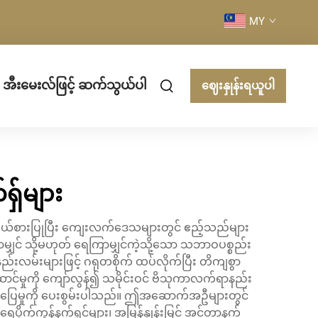
MY
အီးမေးလ်ဖြင့် ဆက်သွယ်ပါ
ဈေးနှုန်းရယူပါ
ှ်များ
ုယ်စားပြုပြီး ကျေးလက်ဒေသများတွင် ဧည့်သည်များ
မျှင် သို့မဟုတ် ရေကြာမျှင်ကဲ့သို့သော သဘာဝပစ္စည်း
ည်းလမ်းများဖြင့် ဂရုတစိုက် ထပ်လိုက်ပြီး တိကျစွာ
င်မှုကို ကျော်လွန်၍ သမိုင်းဝင် ဗိသုကာလက်ရာနည်း
အဆင်ပြေမှုကို ပေးစွမ်းပါသည်။ ဤအဆောက်အဦများတွင်
ပိုက်ကွန်နက်ရှင်များ၊ အမြန်နှုန်းမြင့် အင်တာနက်