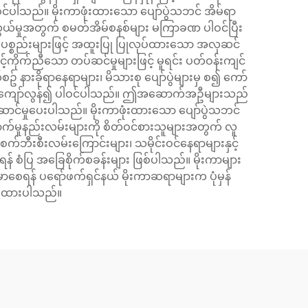
ဝင်ပါသည်။ မိုးကာဖုံးထားသော ပျော်ပွဲသဘင် အိမ်ရာ
ဆက်သွယ်မှုအတွက် စမတ်အိမ်စနစ်များ မကြာခဏ ပါဝင်ပြီး
စ္စည်းများဖြင့် အထူးပြု ပြုလုပ်ထားသော အလှဆင်
ုက်ညီသော တပ်ဆင်မှုများဖြင့် မူရင်း ပတ်ဝန်းကျင်
် နားခိုရာနေရာများ၊ မိသားစု ပျော်ပွဲများမှ စ၍ ကော်
န့်စွာ ကျော်လွန်၍ ပါဝင်ပါသည်။ ဤအဆောက်အဦများသည်
ဆောင်မှုပေးပါသည်။ မိုးကာဖုံးထားသော ပျော်ပွဲသဘင်
က်မှုနည်းလမ်းများကို စိတ်ဝင်စားသူများအတွက် လူ
ဘီးစီးလမ်းကြောင်းများ၊ သမိုင်းဝင်နေရာများနှင့်
ှိရန် စံပြ အခြေစိုက်စခန်းများ ဖြစ်ပါသည်။ မိုးကာများ
မာစေရန် ပရော်ဖက်ရှင်နယ် မိုးကာဆရာများက ပုံမှန်
ိမ်းထားပါသည်။