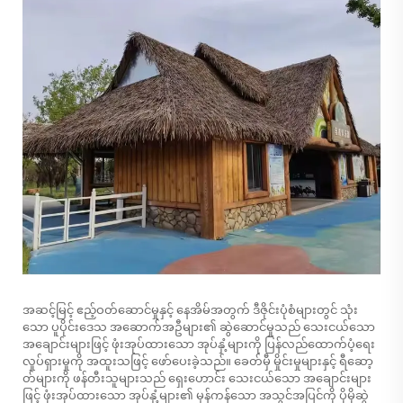
အဆင့်မြင့် ဧည့်ဝတ်ဆောင်မှုနှင့် နေအိမ်အတွက် ဒီဇိုင်းပုံစံများတွင် သုံး
သော ပူပိုင်းဒေသ အဆောက်အဦများ၏ ဆွဲဆောင်မှုသည် သေးငယ်သော
အချောင်းများဖြင့် ဖုံးအုပ်ထားသော အုပ်နှံ့များကို ပြန်လည်ထောက်ပံ့ရေး
လှုပ်ရှားမှုကို အထူးသဖြင့် ဖော်ပေးခဲ့သည်။ ခေတ်မှီ မှိုင်းမှုများနှင့် ရီဆော့
တ်များကို ဖန်တီးသူများသည် ရှေးဟောင်း သေးငယ်သော အချောင်းများ
ဖြင့် ဖုံးအုပ်ထားသော အုပ်နှံ့များ၏ မှန်ကန်သော အသွင်အပြင်ကို ပိုမိုဆွဲ