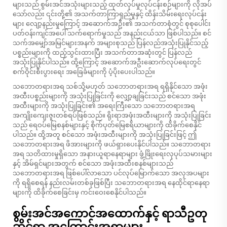
များသည် စွမ်းအင်အသုံးများသည့် ထုတ်လုပ်မှုလုပ်ငန်းစဉ်များကို လိုအပ်
သော်လည်း ၎င်းတို့၏ အသက်တာကြာရှည်မှုနှင့် ထိန်းသိမ်းရေးလုပ်ငန်း
များ လျော့နည်းမှုကြောင့် အဆောက်အဦး၏ အသက်တာစုံတွင် စုစုပေါင်း
ပတ်ဝန်းကျင်အပေါ် သက်ရောက်မှုသည် အနည်းငယ်သာ ဖြစ်ပါသည်။ စင်
သက်အမျှော်အမြင်များအနက် အများစုသည် ပြန်လည်အသုံးပြုနိုင်သည့်
ပစ္စည်းများကို ထည့်သွင်းထားပြီး အသက်တာအဆုံးတွင် ပြန်လည်
အသုံးပြုနိုင်ပါသည်။ ထို့ကြောင့် အဆောက်အဦးဆောက်လုပ်ရေးတွင်
စက်ဝိုင်းစီးပွားရေး အခြေခံများကို ပံ့ပိုးပေးပါသည်။
သဘောတရားအရ သစ်သို့မဟုတ် သဘောတရားအရ ရရှိနိုင်သော အဖုံး
အထီးပစ္စည်းများကို အသုံးပြုခြင်းကို လျှော့ချခြင်းသည် စင်သော အဖုံး
အထီးများကို အသုံးပြုခြင်း၏ အရေးကြီးသော သဘောတရားအရ
အကျိုးကျေးဇူးတစ်ရပ်ဖြစ်သည်။ ရိုးရာအဖုံးအထီးများကို အသုံးပြုခြင်း
သည် ရေဝပ်မြေစနစ်များနှင့် စိုက်ပုတ်မြေဧရိယာများကို ထိခိုက်စေနိုင်
ပါသည်။ ထို့အတူ စင်သော အဖုံးအထီးများကို အသုံးပြုခြင်းဖြင့် ဤ
သဘောတရားအရ ဖိအားများကို ဖယ်ရှားပေးနိုင်ပါသည်။ သဘောတရား
အရ သတိထားမှုရှိသော အနားယူရာနေရာများ ဖွံ့ဖြိုးရေးလုပုပ်သမားများ
နှင့် အိမ်ရှင်များအတွက် စင်သော အဖုံးအထီးစနစ်များသည်
သဘောတရားအရ ဖြစ်ပေါ်လာသော ပင်လုပ်မြောက်သော အလှအပများ
ကို ရရှိစေရန် နည်းလမ်းတစ်ခုဖြစ်ပြီး သဘောတရားအရ နေထိုင်ရာနေရာ
များကို ထိခိုက်စေခြင်းမှ ကင်းဝေးစေနိုင်ပါသည်။
စွမ်းအင်အကောင်အထောက်နှင့် ရာသီဥတု
ဆိုင်ရာ အကြောင်းအရာများ