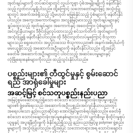
အုတ်ချပ်များကို တပ်ဆင်ရာတွင် လွယ်ကူစွာ ပုံစံအမျိုးမျိုးကို ဖန်တီးနိုင်
သည့် လွတ်လပ်မှုရှိပါသည်။ ထို့ကြောင့် သဘောတော်များဖြင့် အသုံးပြု
ရာတွင် အခက်အခဲရှိသည့် သို့မဟုတ် မဖြစ်နိုင်သည့် ပုံစံများကို ဖန်တီးနိုင်
ပါသည်။ အကွေးအကောက်များ၊ အလွန်မြင့်မားသည့် အုတ်ချပ်များနှင့်
ရှုပ်ထွေးသည့် အုတ်ချပ်များ အကောက်နှင့် အဝေးကြား ပုံစံများကို
အင်ဂျင်နီယာများ ဒီဇိုင်းပြုလုပ်ထားသည့် စင်သက်တိက် အုတ်များကို
အသုံးပြု၍ ဖန်တီးနိုင်ပါသည်။ ထို ဒီဇိုင်းလွတ်လပ်မှုကြောင့် ဗိသုကာ
များသည် ရှေးဟောင်း အပူပိုင်းဒေသ ဗိသုကာပညာ၏ အနက်အဓိပ္ပါယ်ကို
ဖမ်းယူနိုင်သည့် အဆောက်အဦးများကို ဖန်တီးနိုင်ပါသည်။ ထို့အပြင်
ခေတ်မီ အဆောက်အဦးများတွင် ပါဝင်သည့် အဆင်ပေးမှုများနှင့်
လုံခြုံရေးစနစ်များကိုလည်း ထည့်သွင်းနိုင်ပါသည်။
ပစ္စည်းများ၏ တီထွင်မှုနှင့် စွမ်းဆောင်
ရည် အာရုံခေါ်မှုများ
အဆင့်မြင့် စင်သတုပစ္စည်းနည်းပညာ
အမြင့်စွမ်းဆောင်ရည်ရှိသော စင်သော သောင်းချောင်းဖုံးအုပ်မှုပစ္စည်း
များ၏ ဖွံ့ဖေါ်ရေးသည် အဆောက်အဦးပစ္စည်းအင်ဂျင်နီယာပညာတွင်
အရေးပါသော နည်းပညာဆိုင်ရာ အောင်မြင်မှုတစ်ရပ်ဖြစ်သည်။ ခေတ်မှီ
စင်သော သောင်းချောင်းဖုံးအုပ်မှုစနစ်များသည် UV ပျက်စီးမှု၊ စိုထိုင်းမှုစုပ်
ယူမှုနှင့် အပူချိန်တိုးမှုကို ခံနိုင်ရည်ရှိသည့် နည်းပညာမြင့်မှု polymer ဖွဲ့စည်း
မှုများကို အသုံးပြုပါသည်။ ထို့အပြင် သဘောတရားအရ သောင်းချောင်း