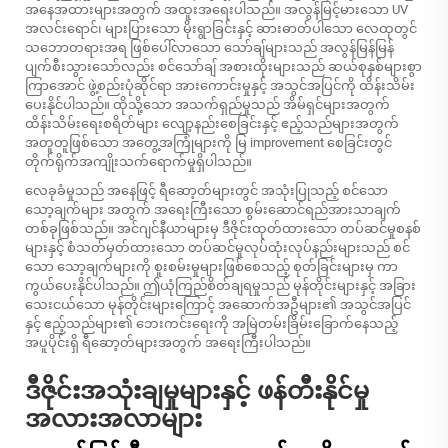
အနေအထားများအတွက် အထူးအရေးပါသည်။ အလွန်မြင့်မားသော UV
အလင်းရောင်၊ များပြားသော မိုးရွာခြင်းနှင့် ဆားဓာတ်ပါသော လေထုတွင်
သဘောတရားအရ ဖြစ်ပေါ်လာသော သော်ချ်များသည် အလွန်မြန်မြန်
ပျက်စီးသွားသော်လည်း စင်သော်ချ် အစားထိုးများသည် ဆယ်စုနှစ်များစွာ
ကြာအောင် ဖွဲ့စည်းပုံဆိုင်ရာ အားကောင်းမှုနှင့် အသွင်အပြင်ကို ထိန်းသိမ်း
ပေးနိုင်ပါသည်။ ထိုသို့သော အသက်ရှည်မှုသည် အိမ်ရှင်များအတွက်
ထိန်းသိမ်းရေးစရိတ်များ လျော့နည်းစေခြင်းနှင့် ဧည့်သည်များအတွက်
အတူတူဖြစ်သော အတွေ့အကြုံများကို မြ improvement စေခြင်းတွင်
တိုက်ရိုက်အကျိုးသက်ရောက်မှုရှိပါသည်။
လေခုခံမှုသည် အနေဖြင့် ရီဆော့တ်များတွင် အသုံးပြုသည့် စင်သော
သော့ချက်များ အတွက် အရေးကြီးသော စွမ်းဆောင်ရည်အားသာချက်
တစ်ခုဖြစ်သည်။ အင်ဂျင်နီယာများမှ ဒီဇိုင်းထုတ်ထားသော တပ်ဆင်မှုစနစ်
များနှင့် စံသတ်မှတ်ထားသော တပ်ဆင်မှုလုပ်ထုံးလုပ်နည်းများသည် စင်
သော သော့ချက်များကို စူးစမ်းမှုများဖြစ်စေသည့် စုတ်ခြင်းများမှ ကာ
ကွယ်ပေးနိုင်ပါသည်။ ဤယုံကြည်စိတ်ချရမှုသည် မုန်တိုင်းများနှင့် အခြား
သေးငယ်သော မုန်တိုင်းများကြောင့် အဆောက်အဦများ၏ အသွင်အပြင်
နှင့် ဧည့်သည်များ၏ ဘေးကင်းရေးကို အမြဲတမ်းခြိမ်းခြောက်နေသည့်
အပူပိုင်းရှိ ရီဆော့တ်များအတွက် အရေးကြီးပါသည်။
ဒီဇိုင်းအသုံးချမှုများနှင့် ဖန်တီးနိုင်မှု
အလားအလာများ