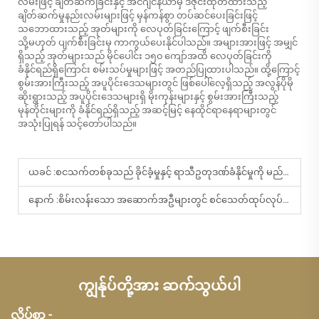
လမ်းဖြင့် ချိတ်ဆက်ခြင်းနှင့် အင်ဂျင်နီယာမှ ဒီဇိုင်းထုတ်ထားသည့်
ချိတ်ဆက်မှုနည်းလမ်းများဖြင့် မှန်ကန်စွာ တပ်ဆင်ပေးခြင်းဖြင့်
သဘောထားသည့် အုတ်များကို လေပုတ်ခြင်းကြောင့် ဖျက်စီးခြင်း
သို့မဟုတ် ပျက်စီးခြင်းမှ ကာကွယ်ပေးနိုင်ပါသည်။ အများအားဖြင့် အမျှင်
ရှိသည့် အုတ်များသည် မိုင်ပေါင်း ၁၅၀ ကျော်အထိ လေပုတ်ခြင်းကို
ခံနိုင်ရည်ရှိကြောင်း စမ်းသပ်မှုများဖြင့် အတည်ပြုထားပါသည်။ ထို့ကြောင့်
စွမ်းအားကြီးသည့် အပူပိုင်းဒေသများတွင် ဖြစ်ပေါ်လေ့ရှိသည့် အလွန်ပိုမို
ဆိုးရွားသည့် အပူပိုင်းဒေသများရှိ မိုးကုန်းများနှင့် စွမ်းအားကြီးသည့်
မုန်တိုင်းများကို ခံနိုင်ရည်ရှိသည့် အဆင့်မြင့် နေထိုင်ရာနေရာများတွင်
အသုံးပြုရန် သင့်တော်ပါသည်။
ယခင် :
စငသက်တစ်ခုသည် ခိုင်ခံ့မှုနှင့် ရာသီဥတုဒဏ်ခံနိုင်မှုကို မည်သို့တိုးမြှင့်ပေးပါသနည်း။
နောက် :
စိမ်းလန်းသော အဆောက်အဦများတွင် စင်သေတ်ထုပ်လုပ်ထားသော သေးငယ်သော အချောင်းများဖြင့် ဖုံးအုပ်ထားသော အုပ်နှံ့များ၏ အသုံးချနိုင်မှု စွမ်းရည်
ကျွန်ုပ်တို့အား ဆက်သွယ်ပါ
လိပ်စာ -