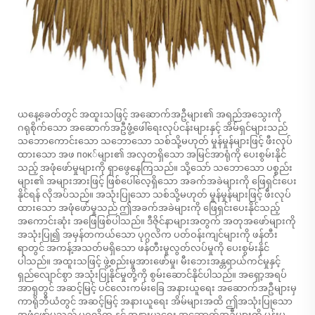
ယနေ့ခေတ်တွင် အထူးသဖြင့် အဆောက်အဦများ၏ အရည်အသွေးကို
ဂရုစိုက်သော အဆောက်အဦဖွံ့ဖေါ်ရေးလုပ်ငန်းများနှင့် အိမ်ရှင်များသည်
သဘောကောင်းသော သဘောသော သစ်သို့မဟုတ် မှုန်မှုန်များဖြင့် ဖီးလုပ်
ထားသော အဖ пок်များ၏ အလှတရှိသော အမြင်အာရုံကို ပေးစွမ်းနိုင်
သည့် အဖုံဖော်မှုများကို ရှာဖွေနေကြသည်။ သို့သော် သဘောသော ပစ္စည်း
များ၏ အများအားဖြင့် ဖြစ်ပေါ်လေ့ရှိသော အခက်အခဲများကို ဖြေရှင်းပေး
နိုင်ရန် လိုအပ်သည်။ အသုံးပြုသော သစ်သို့မဟုတ် မှုန်မှုန်များဖြင့် ဖီးလုပ်
ထားသော အဖုံဖော်မှုသည် ဤအခက်အခဲများကို ဖြေရှင်းပေးနိုင်သည့်
အကောင်းဆုံး အဖြေဖြစ်ပါသည်။ ဒီဇိုင်နာများအတွက် အတုအဖော်များကို
အသုံးပြု၍ အမှန်တကယ်သော ပုဂ္ဂလိက ပတ်ဝန်းကျင်များကို ဖန်တီး
ရာတွင် အကန့်အသတ်မရှိသော ဖန်တီးမှုလွတ်လပ်မှုကို ပေးစွမ်းနိုင်
ပါသည်။ အထူးသဖြင့် ဖွဲ့စည်းမှုအားဖော်မှု၊ မီးဘေးအန္တရာယ်ကင်မှုနှင့်
ရှည်လျောင်စွာ အသုံးပြုနိုင်မှုတို့ကို စွမ်းဆောင်နိုင်ပါသည်။ အရှော့အရပ်
အာရှတွင် အဆင့်မြင့် ပင်လေးကမ်းခြေ အနားယူရေး အဆောက်အဦများမှ
ကာရိုဘီယံတွင် အဆင့်မြင့် အနားယူရေး အိမ်များအထိ ဤအသုံးပြုသော
အဖုံဖော်မှုသည် ပုဂ္ဂလိက နှင့် အနားယူရေး အဆောက်အဦများကို မှုန်းမှု