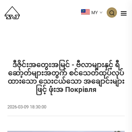
MY
ဒီဇိုင်းအတွေးအမြင် - ဗီလာများနှင့် ရီ
ဆော့တ်များအတွက် စင်သေတ်ထုပ်လုပ်
ထားသော သေးငယ်သော အချောင်းများ
ဖြင့် ဖုံးအ Покрівля
2026-03-09 18:30:00