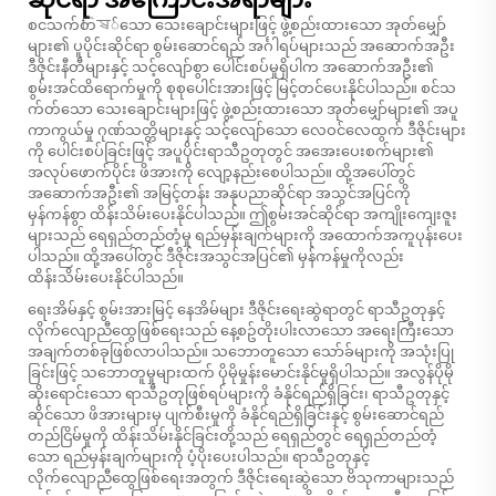
စငသက်တিষ်သော သေးချောင်းများဖြင့် ဖွဲ့စည်းထားသော အုတ်မျှော်
များ၏ ပူပိုင်းဆိုင်ရာ စွမ်းဆောင်ရည် အင်္ဂါရပ်များသည် အဆောက်အဦး
ဒီဇိုင်းနီတီများနှင့် သင့်လျော်စွာ ပေါင်းစပ်မှုရှိပါက အဆောက်အဦး၏
စွမ်းအင်ထိရောက်မှုကို စုစုပေါင်းအားဖြင့် မြင့်တင်ပေးနိုင်ပါသည်။ စင်သ
က်တ်သော သေးချောင်းများဖြင့် ဖွဲ့စည်းထားသော အုတ်မျှော်များ၏ အပူ
ကာကွယ်မှု ဂုဏ်သတ္တိများနှင့် သင့်လျော်သော လေဝင်လေထွက် ဒီဇိုင်းများ
ကို ပေါင်းစပ်ခြင်းဖြင့် အပူပိုင်းရာသီဥတုတွင် အအေးပေးစက်များ၏
အလုပ်ဖောက်ပိုင်း ဖိအားကို လျော့နည်းစေပါသည်။ ထို့အပေါ်တွင်
အဆောက်အဦး၏ အမြင့်တန်း အနုပညာဆိုင်ရာ အသွင်အပြင်ကို
မှန်ကန်စွာ ထိန်းသိမ်းပေးနိုင်ပါသည်။ ဤစွမ်းအင်ဆိုင်ရာ အကျိုးကျေးဇူး
များသည် ရေရှည်တည်တံ့မှု ရည်မှန်းချက်များကို အထောက်အကူပုန်းပေး
ပါသည်။ ထို့အပေါ်တွင် ဒီဇိုင်းအသွင်အပြင်၏ မှန်ကန်မှုကိုလည်း
ထိန်းသိမ်းပေးနိုင်ပါသည်။
ရေးအိမ်နှင့် စွမ်းအားမြင့် နေအိမ်များ ဒီဇိုင်းရေးဆွဲရာတွင် ရာသီဥတုနှင့်
လိုက်လျောညီထွေဖြစ်ရေးသည် နေ့စဥ်တိုးပါးလာသော အရေးကြီးသော
အချက်တစ်ခုဖြစ်လာပါသည်။ သဘောတူသော သော်ခ်များကို အသုံးပြု
ခြင်းဖြင့် သဘောတူမှုများထက် ပိုမိုမှုန်းမောင်းနိုင်မှုရှိပါသည်။ အလွန်ပိုမို
ဆိုးရောင်းသော ရာသီဥတုဖြစ်ရပ်များကို ခံနိုင်ရည်ရှိခြင်း၊ ရာသီဥတုနှင့်
ဆိုင်သော ဖိအားများမှ ပျက်စီးမှုကို ခံနိုင်ရည်ရှိခြင်းနှင့် စွမ်းဆောင်ရည်
တည်ငြိမ်မှုကို ထိန်းသိမ်းနိုင်ခြင်းတို့သည် ရေရှည်တွင် ရေရှည်တည်တံ့
သော ရည်မှန်းချက်များကို ပံ့ပိုးပေးပါသည်။ ရာသီဥတုနှင့်
လိုက်လျောညီထွေဖြစ်ရေးအတွက် ဒီဇိုင်းရေးဆွဲသော ဗိသုကာများသည်