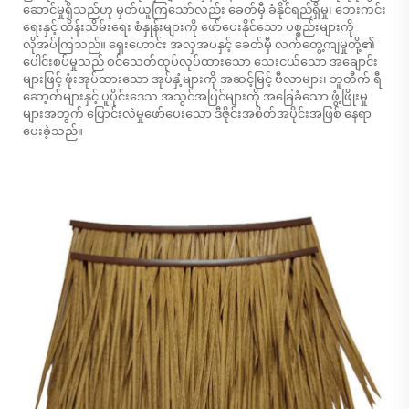
ဆောင်မှုရှိသည်ဟု မှတ်ယူကြသော်လည်း ခေတ်မှီ ခံနိုင်ရည်ရှိမှု၊ ဘေးကင်း
ရေးနှင့် ထိန်းသိမ်းရေး စံနှုန်းများကို ဖော်ပေးနိုင်သော ပစ္စည်းများကို
လိုအပ်ကြသည်။ ရှေးဟောင်း အလှအပနှင့် ခေတ်မှီ လက်တွေ့ကျမှုတို့၏
ပေါင်းစပ်မှုသည် စင်သေတ်ထုပ်လုပ်ထားသော သေးငယ်သော အချောင်း
များဖြင့် ဖုံးအုပ်ထားသော အုပ်နှံ့များကို အဆင့်မြင့် ဗီလာများ၊ ဘူတီက် ရီ
ဆော့တ်များနှင့် ပူပိုင်းဒေသ အသွင်အပြင်များကို အခြေခံသော ဖွံ့ဖြိုးမှု
များအတွက် ပြောင်းလဲမှုဖော်ပေးသော ဒီဇိုင်းအစိတ်အပိုင်းအဖြစ် နေရာ
ပေးခဲ့သည်။