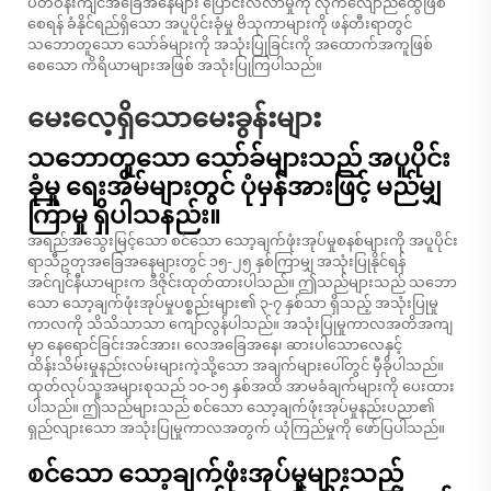
ပတ်ဝန်းကျင်အခြေအနေများ ပြောင်းလဲလာမှုကို လိုက်လျောညီထွေဖြစ်
စေရန် ခံနိုင်ရည်ရှိသော အပူပိုင်းခုံမှု ဗိသုကာများကို ဖန်တီးရာတွင်
သဘောတူသော သော်ခ်များကို အသုံးပြုခြင်းကို အထောက်အကူဖြစ်
စေသော ကိရိယာများအဖြစ် အသုံးပြုကြပါသည်။
မေးလေ့ရှိသောမေးခွန်းများ
သဘောတူသော သော်ခ်များသည် အပူပိုင်း
ခုံမှု ရေးအိမ်များတွင် ပုံမှန်အားဖြင့် မည်မျှ
ကြာမှု ရှိပါသနည်း။
အရည်အသွေးမြင့်သော စင်သော သော့ချက်ဖုံးအုပ်မှုစနစ်များကို အပူပိုင်း
ရာသီဥတုအခြေအနေများတွင် ၁၅-၂၅ နှစ်ကြာမျှ အသုံးပြုနိုင်ရန်
အင်ဂျင်နီယာများက ဒီဇိုင်းထုတ်ထားပါသည်။ ဤသည်များသည် သဘော
သော သော့ချက်ဖုံးအုပ်မှုပစ္စည်းများ၏ ၃-၇ နှစ်သာ ရှိသည့် အသုံးပြုမှု
ကာလကို သိသိသာသာ ကျော်လွန်ပါသည်။ အသုံးပြုမှုကာလအတိအကျ
မှာ နေရောင်ခြင်းအင်အား၊ လေအခြေအနေ၊ ဆားပါသောလေနှင့်
ထိန်းသိမ်းမှုနည်းလမ်းများကဲ့သို့သော အချက်များပေါ်တွင် မှီခိုပါသည်။
ထုတ်လုပ်သူအများစုသည် ၁၀-၁၅ နှစ်အထိ အာမခံချက်များကို ပေးထား
ပါသည်။ ဤသည်များသည် စင်သော သော့ချက်ဖုံးအုပ်မှုနည်းပညာ၏
ရှည်လျားသော အသုံးပြုမှုကာလအတွက် ယုံကြည်မှုကို ဖော်ပြပါသည်။
စင်သော သော့ချက်ဖုံးအုပ်မှုများသည်