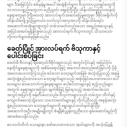
များ ဒီအမြင်ပိုင်း စစ်မှန်မှုအပေါ် အာရုံစိုက်မှုက ဗိသုကာပညာရှင်တွေကို
သဘာဝပစ္စည်းတွေဟာ မညီညွတ်၊ ဈေးကြီးပြီး ထိန်းသိမ်းမှုပြင်းထန်တဲ့
နေရာတွေမှာ ကြီးမားတဲ့ အားလပ်ရက်အဆင်ပြေမှုတွေမှာ ဒီဇိုင်းစရိုက်ကို
ထိန်းသိမ်းဖို့ ခွင့်ပြုတယ်။ လက်လုပ်အလှအပကို ထိန်းသိမ်းရင်း
အဆောက်အအုံများစွာတွင် တစ်သမတ်တည်းသော အရည်အသွေးနှင့်
အပြင်အဆင်ရရှိနိုင်စွမ်းသည် အားလပ်ရက် ဗိသုကာတွင် သိသာသော
တိုးတက်မှုတစ်ခုဖြစ်သည်။
ခေတ်ပြိုင် အားလပ်ရက် ဗိသုကာနှင့်
ပေါင်းစပ်ခြင်း
ခေတ်မီ ဗီလာနှင့် ရီဆော့တ်ဒီဇိုင်းများသည် အတွင်းပိုင်းနှင့် အပြင်ပိုင်း
နေထိုင်မှုနေရာများကို အစိမ်းရောင်ဖြင့် အကောင်အထည်ဖော်ခြင်းကို ပိုမို
အလေးပေးလာကြသည်။ စင်သော သော့ချက်အဖြစ် အသုံးပြုသည့် အစုန်
အလုံးဖွဲ့စည်းထားသော သော့ချက်များသည် အဖုံးခြင်းပေးထားသော ပေါ်
ဝေးများ၊ စားသောက်ကုန်နေရာများ၊ စပါစင်တာများနှင့် ဧည့်သည်များ
အတွက် နေရာများအကြား မျက်စိဖြင့် မြင်ရသည့် အဆက်မပါသော
အသွင်အပြင်ကို ဖန်တီးပေးသည်။ ဗိသုကာများသည် ဘမ်ဘူး၊ တီက်နှင့်
ကျောက်စေးကဲ့သို့သော သဘောတော်များနှင့် ကိုက်ညီသည့် အစုန်အလုံး
ဖွဲ့စည်းထားသော သော့ချက်များကို ရွေးချယ်သတ်မှတ်နိုင်ပြီး
အဆောက်အဦးအမျိုးမျိုးတွင် စံချိန်စံညွှန်းတူညီသော စွမ်းဆောင်ရည်ကို
အာမခံပေးနိုင်သည်။
စငသက်တိက် သေချာစွာ ဖော်ပေးထားသော အုတ်များကို အသုံးပြု၍