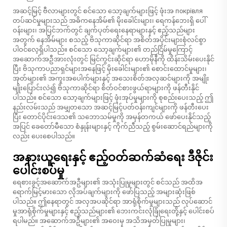
အဆင့်မြင့် ဗီလာများတွင် စင်သော သော့ချက်များဖြင့် ဖုံးအ покрівля
တပ်ဆင်မှုများသည် အဓိကနေအိမ်၏ မိုးခေါင်းများ၊ ရေကန်ဘေးရှိ ပေါ်
ဝန်းများ၊ အပြင်ဘက်တွင် ချက်ပုတ်ရေးနေရာများနှင့် ဧည့်သည်များ
အတွက် နေအိမ်များ စသည့် ဗိသုကာဆိုင်ရာ အစိတ်အပိုင်းများစုံလင်စွာ
ပါဝင်လေ့ရှိပါသည်။ စင်သော သော့ချက်များ၏ တည်ငြိမ်မှုကြောင့်
အဆောက်အဦအားလုံးတွင် မြင်ကွင်းဆိုင်ရာ ဟောမိုနီကို ထိန်းသိမ်းပေးနိုင်
ပြီး ဗိသုကာပညာရှင်များအနေဖြင့် မိုးခေါင်းများ၏ စောင်းထောင်မှုများ၊
အုတ်များ၏ အကူးအပေါက်များနှင့် အသေးစိတ်အလှဆင်များကို အမျိုး
မျိုးပြောင်းလဲ၍ ဗိသုကာဆိုင်ရာ စိတ်ဝင်စားဖွယ်ရာများကို ဖန်တီးနိုင်
ပါသည်။ စင်သော သော့ချက်များဖြင့် ဖုံးအုပ်မှုများကို စုစည်းပေးသည့် ဤ
နည်းလမ်းသည် အမျှတသော အဆင့်မြင့်ပတ်ဝန်းကျင်များကို ဖန်တီးပေး
ပြီး တောင်ပိုင်းဒေသ၏ သဘောသမ်မှုကို အမှန်တကယ် ဖော်ပေးနိုင်သည့်
အပြင် ခေတော်မီသော စံနှုန်းများနှင့် ကိုက်ညီသည့် စွမ်းဆောင်ရည်များကို
လည်း ပေးစေပါသည်။
အနားယူရေးနှင့် ဧည့်ဝတ်ဆက်ဆံရေး ဒီဇိုင်း
ပေါင်းစပ်မှု
ရေစားခွင့်အဆောက်အဦများ၏ အသုံးပြုမှုများတွင် စင်သည် အထိအ
ရောက်မြင့်မားသော လိုအပ်ချက်များကို ဖော်ပြသည့် အများဆုံးဖြစ်
ပါသည်။ ဤနေရာတွင် အလှအပဆိုင်ရာ အာရုံစိုက်မှုများသည် လုပ်ဆောင်
မှုအာရုံစိုက်မှုများနှင့် ဧည့်သည်များ၏ ဘေးကင်းလုံခြုံရေးတို့နှင့် ပေါင်းစပ်
ရပါမည်။ အဆောက်အဦများ၏ အဝေးမှ အသိအမှတ်ပြုမှုများ၊