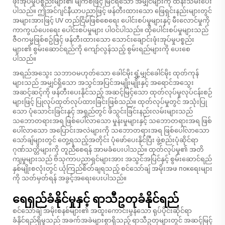
ဖုံးအုပ်မှုပစ္စည်းများ၏ မျက်စိဖြင့် မြင်ရသော အမျှင်များကို ထိန်းသိမ်းပေး
ပါသည်။ ဤအင်ဂျင်နီယာပညာဖြင့် ဖန်တီးထားသော ဖြေရှင်းနည်းများတွင်
အများအားဖြင့် UV တည်ငြိမ်ဖြစ်စေရေး ပေါင်းစပ်မှုများနှင့် မီးလောင်မှုကို
ကာကွယ်ပေးရေး ပေါင်းစပ်မှုများ ပါဝင်ပါသည်။ ထိုပေါင်းစပ်မှုများသည်
ဇီဝကမ္မဖြစ်စဥ်ဖြင့် ဖန်တီးထားသော သောင်းချောင်းဖုံးအုပ်မှုပစ္စည်း
များ၏ စွမ်းဆောင်ရည်ကို ကျော်လွန်သည့် စွမ်းရည်များကို ပေးစေ
ပါသည်။
အရည်အသွေး
သဘာဝမဟုတ်သော ခေါင်မိုးရွှံ့မျှင်ခေါင်မိုး
ထုတ်ကုန်
များသည် အမျှင်ရှိသော အသွင်အပြင်အမျိုးမျိုးနှင့် အရောင်အသွေး
အဆင့်ဆင့်ကို ဖန်တီးပေးနိုင်သည့် အဆင့်မြင့်သော ထုတ်လုပ်မှုလုပ်ငန်းစဉ်
များဖြင့် ပြုလုပ်ထုတ်လုပ်ထားခြင်းဖြစ်သည်။ ထုတ်လုပ်မှုတွင် အသုံးပြု
သော ပုံသောင်းခြင်းနှင့် အရှည်တွင် ဖိသွင်းခြင်းနည်းလမ်းများသည်
သဘောတရားအရ ဖြစ်ပေါ်လာသော မှုန်းမှုများနှင့် သဘောတရားအရ ဖြစ်
ပေါ်လာသော အပြောင်းအလဲများကို သဘောတရားအရ ဖြစ်ပေါ်လာသော
သော်ချ်များတွင် တွေ့ရသည့်အတိုင်း ပုံဖော်ပေးနိုင်ပြီး ဖွဲ့စည်းပုံဆိုင်ရာ
ဂုဏ်သတ္တိများကို တူညီစေရန် အာမခံပေးပါသည်။ ထုတ်လုပ်မှု၏ အတိ
ကျမှုများသည် ဗိသုကာပညာရှင်များအား အသွင်အပြင်နှင့် စွမ်းဆောင်ရည်
နှစ်မျိုးစလုံးတွင် ယုံကြည်စိတ်ချရသည့် စင်သော်ချ် အမိုးအဖ покရေးများ
ကို သတ်မှတ်ရန် အခွင့်အရေးပေးပါသည်။
ရေရှည်ခံနိုင်မှုနှင့် ရာသီဥတုခံနိုင်ရည်
စင်သော်ချ် အမိုးစနစ်များ၏ အထူးကောင်းမွန်သော ရုပ်ပိုင်းဆိုင်ရာ
ခံနိုင်ရည်ရှိမှုသည် အခက်အခဲများစွာရှိသည့် ရာသီဥတုများတွင် အဆင့်မြင့်