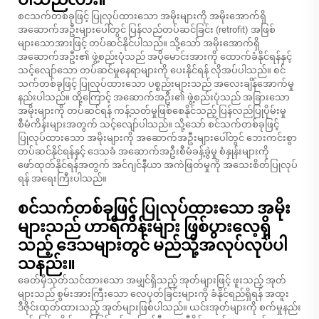
စငသက်တစ်ခုဖြင့် ပြုလုပ်ထားသော အမိုးများကို အမိုးအောက်ရှိ
အဆောက်အဦးများပေါ်တွင် ပြန်လည်တပ်ဆင်ခြင်း (retrofit) အဖြစ်
များသောအားဖြင့် တပ်ဆင်နိုင်ပါသည်။ သို့သော် အမိုးအောက်ရှိ
အဆောက်အဦး၏ ဖွဲ့စည်းပုံသည် အပိုမောင်းအားကို ထောက်ခံနိုင်ရန်နှင့်
သင့်လျော်သော တပ်ဆင်မှုနေရာများကို ပေးနိုင်ရန် လိုအပ်ပါသည်။ စင်
သက်တစ်ခုဖြင့် ပြုလုပ်ထားသော ပစ္စည်းများသည် အလေးချိန်အောက်မှု
နည်းပါသည်။ ထို့ကြောင့် အဆောက်အဦး၏ ဖွဲ့စည်းပုံသည် အခြားသော
အမိုးများကို တပ်ဆင်ရန် ကန့်သတ်မှုဖြစ်စေနိုင်သည့် ပြန်လည်ပြုပိုမ်းမှု
စီမံကိန်းများအတွက် သင့်လျော်ပါသည်။ သို့သော် စင်သက်တစ်ခုဖြင့်
ပြုလုပ်ထားသော အမိုးများကို အဆောက်အဦးများပေါ်တွင် ဘေးကင်းစွာ
တပ်ဆင်နိုင်ရန်နှင့် ဒေသခံ အဆောက်အဦးစီမံခန့်ခွဲမှု စံနှုန်းများကို
ဖော်ထုတ်နိုင်ရန်အတွက် အင်ဂျင်နီယာ အကဲဖြတ်မှုကို အသေးစိတ်ပြုလုပ်
ရန် အရေးကြီးပါသည်။
စင်သက်တစ်ခုဖြင့် ပြုလုပ်ထားသော အမိုး
များသည် ဟာရီကိန်းများ ဖြစ်ပွားလေ့ရှိ
သည့် ဒေသများတွင် မည်သို့အလုပ်လုပ်ပါ
သနည်း။
ခေတ်မှီသုတ်သင်ထားသော အမျှင်ရှိသည့် အုတ်များဖြင့် ဖူးသည့် အုတ်
များသည် စွမ်းအားကြီးသော လေပုတ်ခြင်းများကို ခံနိုင်ရည်ရှိရန် အထူး
ဒီဇိုင်းထုတ်ထားသည့် အုတ်များဖြစ်ပါသည်။ ယင်းအုတ်များကို စက်မှုနည်း