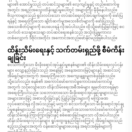
များ၏ အောင်မှုသည် တပ်ဆင်သူများ၏ လေ့ကျင်မှုနှင့် တည်ဆောက်မှု
အတွင်း အရည်အသွေးထိန်းချုပ်မှုပေါ်တွင် အများကြီး မှီခိုနေပါသည်။
ဗိသုကာများသည် ရှင်းလင်းသော တပ်ဆင်ရေးလိုအပ်ချက်များကို ဖော်ပြ
ရန်နှင့် အရေးကြီးသော ချိတ်ဆက်မှုအသေးစိတ်များကို ဖော်ပြသည့်
အသေးစိတ်ပုံများကို ပေးပေးရန် လိုအပ်ပါသည်။ ထိုသို့ဖော်ပြခြင်းဖြင့် စင
သက်တ် သေချာသေချာ တပ်ဆင်ရေးစနစ်သည် အသုံးပြုမှုကာလ
တစ်လျှောက် ဒီဇိုင်းအတိုင်း အကောင်အထည်ဖော်နိုင်မည်ဖြစ်ပါသည်။
ထိန်းသိမ်းရေးနှင့် သက်တမ်းရှည်ဖို့ စီမံကိန်း
ချခြင်း
စငသက်တို့သော မီးခိုးရောင်အုပ်နှုပ်မှုစနစ်များ၏ ထိန်းသိမ်းရေးလုပ်ငန်း
များ လျော့နည်းခြင်းသည် အနေဖြင့် အနေအထားမြင့်များနှင့် အဆင်သင့်
အိမ်ရှင်များအတွက် အရေးကြီးသော အကျေးနျူးမှုတစ်ခုဖြစ်သည်။
သို့သော်လည်း စနစ်၏ အကောင်မော်ကောင်မှုကောင်းမော်ကောင်မှု
အတွက် သင့်လျော်သော ထိန်းသိမ်းရေးအစီအမံများ ချမှတ်ထားရန်မှာ
အရေးကြီးပါသည်။ သဘောထားသော မီးခိုးရောင်အုပ်နှုပ်မှုများသည်
အများအားဖြင့် အစားထိုးခြင်းနှင့် ပြုပြင်ခြင်းများကို မကြာခဏ
လုပ်ဆောင်ရန် လိုအပ်သည်နှင့် မတူဘဲ စင်သက်တို့သော မီးခိုးရောင်အုပ်နှု
ပ်မှုစနစ်များသည် အသုံးပျော်မှုနှင့် အမျှတ်အသားကောင်းမော်ကောင်မှုကို
ထိန်းသိမ်းရန် ကြားကြားခြင်းနှင့် စစ်ဆေးခြင်းများသာ လိုအပ်ပါသည်။
ထိန်းသိမ်းရေးလုပ်ငန်းများ ရှုပ်ထွေးမှုနည်းခြင်းကြောင့် အိမ်ရှင်များသည်
ဧည့်သည်များအတွက် ဝန်ဆောင်မှုများပေးရန် အရင်းအမြစ်များကို
အာရုံစိုက်နိုင်ပါသည်။