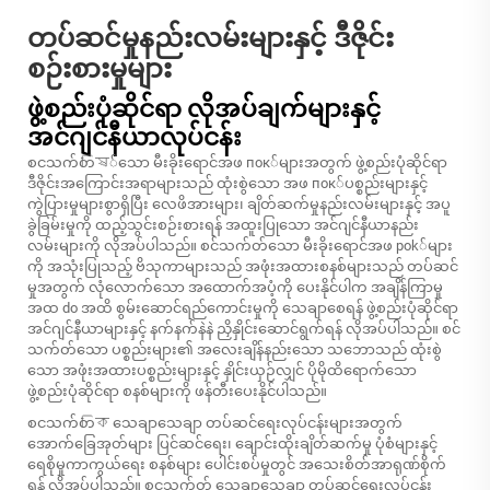
တပ်ဆင်မှုနည်းလမ်းများနှင့် ဒီဇိုင်း
စဉ်းစားမှုများ
ဖွဲ့စည်းပုံဆိုင်ရာ လိုအပ်ချက်များနှင့်
အင်ဂျင်နီယာလုပ်ငန်း
စငသက်တিষ်သော မီးခိုးရောင်အဖ пок်များအတွက် ဖွဲ့စည်းပုံဆိုင်ရာ
ဒီဇိုင်းအကြောင်းအရာများသည် ထုံးစွဲသော အဖ пок်ပစ္စည်းများနှင့်
ကွဲပြားမှုများစွာရှိပြီး လေဖိအားများ၊ ချိတ်ဆက်မှုနည်းလမ်းများနှင့် အပူ
ခွဲခြမ်းမှုကို ထည့်သွင်းစဉ်းစားရန် အထူးပြုသော အင်ဂျင်နီယာနည်း
လမ်းများကို လိုအပ်ပါသည်။ စင်သက်တ်သော မီးခိုးရောင်အဖ pok်များ
ကို အသုံးပြုသည့် ဗိသုကာများသည် အဖုံးအထားစနစ်များသည် တပ်ဆင်
မှုအတွက် လုံလောက်သော အထောက်အပံ့ကို ပေးနိုင်ပါက အချိန်ကြာမှု
အထ do အထိ စွမ်းဆောင်ရည်ကောင်းမှုကို သေချာစေရန် ဖွဲ့စည်းပုံဆိုင်ရာ
အင်ဂျင်နီယာများနှင့် နက်နက်နဲနဲ ညှိနှိုင်းဆောင်ရွက်ရန် လိုအပ်ပါသည်။ စင်
သက်တ်သော ပစ္စည်းများ၏ အလေးချိန်နည်းသော သဘောသည် ထုံးစွဲ
သော အဖုံးအထားပစ္စည်းများနှင့် နှိုင်းယှဉ်လျှင် ပိုမိုထိရောက်သော
ဖွဲ့စည်းပုံဆိုင်ရာ စနစ်များကို ဖန်တီးပေးနိုင်ပါသည်။
စငသက်တিক သေချာသေချာ တပ်ဆင်ရေးလုပ်ငန်းများအတွက်
အောက်ခြေအုတ်များ ပြင်ဆင်ရေး၊ ချောင်းထိုးချိတ်ဆက်မှု ပုံစံများနှင့်
ရေစိုမှုကာကွယ်ရေး စနစ်များ ပေါင်းစပ်မှုတွင် အသေးစိတ်အာရုဏ်စိုက်
ရန် လိုအပ်ပါသည်။ စငသက်တ် သေချာသေချာ တပ်ဆင်ရေးလုပ်ငန်း