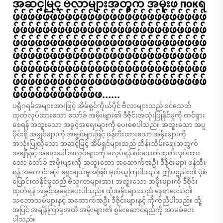
အဆင့်မြင့် ဗီလာများအတွက် အမိုးဖ покရ်
ဖ်ဖ်ဖ်ဖ်ဖ်ဖ်ဖ်ဖ်ဖ်ဖ်ဖ်ဖ်ဖ်ဖ်ဖ်ဖ်ဖ်ဖ်ဖ်ဖ်ဖ်ဖ်ဖ်ဖ်ဖ်ဖ်
ဖ်ဖ်ဖ်ဖ်ဖ်ဖ်ဖ်ဖ်ဖ်ဖ်ဖ်ဖ်ဖ်ဖ်ဖ်ဖ်ဖ်ဖ်ဖ်ဖ်ဖ်ဖ်ဖ်ဖ်ဖ်ဖ်
ဖ်ဖ်ဖ်ဖ်ဖ်ဖ်ဖ်ဖ်ဖ်ဖ်ဖ်ဖ်ဖ်ဖ်ဖ်ဖ်ဖ်ဖ်ဖ်ဖ်ဖ်ဖ်ဖ်ဖ်ဖ်ဖ်
ဖ်ဖ်ဖ်ဖ်ဖ်ဖ်ဖ်ဖ်ဖ်ဖ်ဖ်ဖ်ဖ်ဖ်ဖ်ဖ်ဖ်ဖ်ဖ်ဖ်ဖ်ဖ်ဖ်ဖ်ဖ်ဖ်
ဖ်ဖ်ဖ်ဖ်ဖ်ဖ်ဖ်ဖ်ဖ်ဖ်ဖ်ဖ်ဖ်ဖ်ဖ်ဖ်ဖ်ဖ်ဖ်ဖ်ဖ်ဖ်ဖ်ဖ်ဖ်ဖ်
ဖ်ဖ်ဖ်ဖ်ဖ်ဖ်ဖ်ဖ်ဖ်ဖ်ဖ်ဖ်ဖ်ဖ်ဖ်ဖ်ဖ်ဖ်ဖ်ဖ်ဖ်ဖ်ဖ်ဖ်ဖ်ဖ်
ဖ်ဖ်ဖ်ဖ်ဖ်ဖ်ဖ်ဖ်ဖ်ဖ်ဖ်ဖ......
ပရိုဂရမ်အများအားဖြင့် အိမ်ရှင်ကိုယ်ပိုင် ဗီလာများသည် စင်သေတ်
ထုတ်လုပ်ထားသော သော်ခ် အမိုးများ၏ ဒီဇိုင်းအသုံးပြုနိုင်မှုကို ထင်ရှား
စေရန် အထူးသော အခွင့်အရေးများကို ပေးစေပါသည်။ အထူးသော အပူ
ပိုင်းရှိ အမျှင်များကို အမျှင်များဖြင့် ဖန်တီးထားသော အမိုးများကို
အသုံးပြုလိုသော အဆင့်မြင့် အိမ်ရှင်များသည် ထိန်းသိမ်းရေးအတွက်
အချိန်နှင့် အရေးပေါ် အလုပ်များကို မလုပ်ရန် စင်သေတ်ထုတ်လုပ်ထား
သော သော်ခ် အမိုးများကို အထူးသော အဆောက်အဦး ဒီဇိုင်းများ ဖန်တီး
ရန် အကောင်းဆုံး ရွေးချယ်မှုအဖြစ် မှတ်ယူကြပါသည်။ ဤပစ္စည်း၏ ပုံစံ
ပြောင်းလဲနိုင်မှုသည် ဗိသုကာများအား အထူးသော အမိုးများကို ဒီဇိုင်း
ထုတ်ရန် အခွင့်အရေးပေးပါသည်။ ထိုအမိုးများသည် နေရာဒေသ၏
သဘောသမ်များနှင့် အဆောက်အဦး ဒီဇိုင်းများနှင့် ကိုက်ညီပါသည်။ ထို့
အပြင် အချိန်ကြာမှုအထိ အမိုးများ၏ စွမ်းဆောင်ရည်ကို အာမခံပေး
ပါသည်။