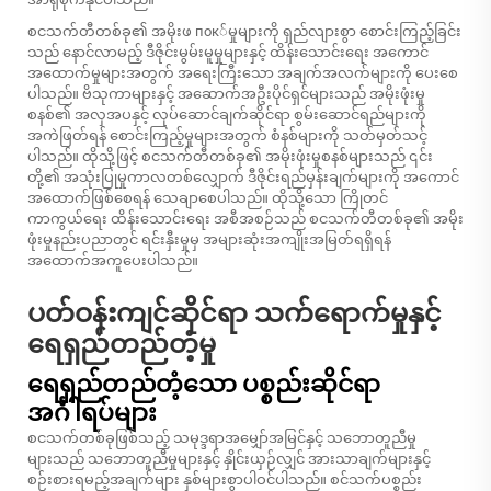
စငသက်တီတစ်ခု၏ အမိုးဖ пок်မှုများကို ရှည်လျားစွာ စောင်းကြည့်ခြင်း
သည် နောင်လာမည့် ဒီဇိုင်းမွမ်းမူမှုများနှင့် ထိန်းသောင်းရေး အကောင်
အထောက်မှုများအတွက် အရေးကြီးသော အချက်အလက်များကို ပေးစေ
ပါသည်။ ဗိသုကာများနှင့် အဆောက်အဦးပိုင်ရှင်များသည် အမိုးဖုံးမှု
စနစ်၏ အလှအပနှင့် လုပ်ဆောင်ချက်ဆိုင်ရာ စွမ်းဆောင်ရည်များကို
အကဲဖြတ်ရန် စောင်းကြည့်မှုများအတွက် စံနစ်များကို သတ်မှတ်သင့်
ပါသည်။ ထိုသို့ဖြင့် စငသက်တီတစ်ခု၏ အမိုးဖုံးမှုစနစ်များသည် ၎င်း
တို့၏ အသုံးပြုမှုကာလတစ်လျှောက် ဒီဇိုင်းရည်မှန်းချက်များကို အကောင်
အထောက်ဖြစ်စေရန် သေချာစေပါသည်။ ထိုသို့သော ကြိုတင်
ကာကွယ်ရေး ထိန်းသောင်းရေး အစီအစဉ်သည် စငသက်တီတစ်ခု၏ အမိုး
ဖုံးမှုနည်းပညာတွင် ရင်းနှီးမှုမှ အများဆုံးအကျိုးအမြတ်ရရှိရန်
အထောက်အကူပေးပါသည်။
ပတ်ဝန်းကျင်ဆိုင်ရာ သက်ရောက်မှုနှင့်
ရေရှည်တည်တံ့မှု
ရေရှည်တည်တံ့သော ပစ္စည်းဆိုင်ရာ
အင်္ဂါရပ်များ
စငသက်တစ်ခုဖြစ်သည့် သမုဒ္ဒရာအမျှော်အမြင်နှင့် သဘောတူညီမှု
များသည် သဘောတူညီမှုများနှင့် နှိုင်းယှဉ်လျှင် အားသာချက်များနှင့်
စဉ်းစားရမည့်အချက်များ နှစ်များစွာပါဝင်ပါသည်။ စင်သက်ပစ္စည်း