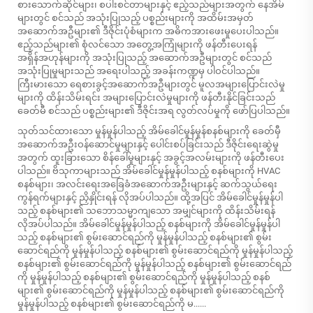
စားသောက်ဆိုင်များ၊ စပါးစင်တာများနှင့် ဧည့်သည်များအတွက် နေအိမ်
များတွင် စင်သည် အသုံးပြုသည့် ပစ္စည်းများကို အထိမ်းအမှတ်
အဆောက်အဦများ၏ ဒီဇိုင်းပုံစံများက အဓိကအားဖေးမှုပေးပါသည်။
ဧည့်သည်များ၏ စုံလင်သော အတွေ့အကြုံများကို ဖန်တီးပေးရန်
အရှိန်အဟုန်များကို အသုံးပြုသည့် အဆောက်အဦများတွင် စင်သည်
အသုံးပြုမှုများသည် အရေးပါသည့် အခန်းကဏ္ဍမှ ပါဝင်ပါသည်။
ကြီးမားသော ရေစားခွင့်အဆောက်အဦများတွင် မူလအများပြောင်းလဲမှု
များကို ထိန်းသိမ်းရင်း အများပြောင်းလဲမှုများကို ဖန်တီးနိုင်ခြင်းသည်
ခေတ်မီ စင်သည် ပစ္စည်းများ၏ ဒီဇိုင်းအရ လွတ်လပ်မှုကို ဖော်ပြပါသည်။
သုတ်သင်ထားသော မှုန်မှုန်ပါသည့် အိမ်ခေါင်မှုန်မှုန်စနစ်များကို ခေတ်မှီ
အဆောက်အဦးဝန်ဆောင်မှုများနှင့် ပေါင်းစပ်ခြင်းသည် ဒီဇိုင်းရေးဆွဲမှု
အတွက် ထူးခြားသော စိန်ခေါ်မှုများနှင့် အခွင့်အလမ်းများကို ဖန်တီးပေး
ပါသည်။ ဗိသုကာများသည် အိမ်ခေါင်မှုန်မှုန်ပါသည့် စနစ်များကို HVAC
စနစ်များ၊ အလင်းရေးအခြေခံအဆောက်အဦးများနှင့် ဆက်သွယ်ရေး
ကွန်ရက်များနှင့် ညှိနှိုင်းရန် လိုအပ်ပါသည်။ ထို့အပြင် အိမ်ခေါင်မှုန်မှုန်ပါ
သည့် စနစ်များ၏ သဘောသမ္မာကျသော အမျှင်များကို ထိန်းသိမ်းရန်
လိုအပ်ပါသည်။ အိမ်ခေါင်မှုန်မှုန်ပါသည့် စနစ်များကို အိမ်ခေါင်မှုန်မှုန်ပါ
သည့် စနစ်များ၏ စွမ်းဆောင်ရည်ကို မှုန်မှုန်ပါသည့် စနစ်များ၏ စွမ်း
ဆောင်ရည်ကို မှုန်မှုန်ပါသည့် စနစ်များ၏ စွမ်းဆောင်ရည်ကို မှုန်မှုန်ပါသည့်
စနစ်များ၏ စွမ်းဆောင်ရည်ကို မှုန်မှုန်ပါသည့် စနစ်များ၏ စွမ်းဆောင်ရည်
ကို မှုန်မှုန်ပါသည့် စနစ်များ၏ စွမ်းဆောင်ရည်ကို မှုန်မှုန်ပါသည့် စနစ်
များ၏ စွမ်းဆောင်ရည်ကို မှုန်မှုန်ပါသည့် စနစ်များ၏ စွမ်းဆောင်ရည်ကို
မှုန်မှုန်ပါသည့် စနစ်များ၏ စွမ်းဆောင်ရည်ကို မ......