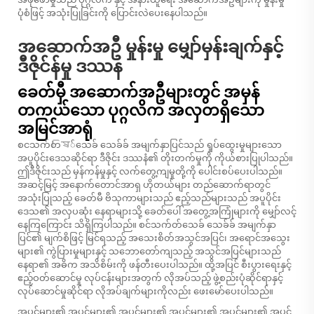
ပုံစံဖြင့် အသုံးပြုခြင်းကို ပြောင်းလဲပေးနေပါသည်။
အဆောက်အဦ မှုန်းမှု မျှော်မှန်းချက်နှင့်
ဒီဇိုင်န်မှု ဒဿန
ခေတ်မှီ အဆောက်အဦများတွင် အမှန်
တကယ်သော ပုဂ္ဂလိက အလှတရှိသော
အမြင်အာရုံ
စငသက်တিষ်သေခ် သေခ်ခ် အမျက်နှာပြင်သည် ရှုပ်ထွေးမှုများသော
အပူပိုင်းဒေသဆိုင်ရာ ဒီဇိုင်း ဒဿနံ၏ တိုးတက်မှုကို ကိုယ်စားပြုပါသည်။
ဤဒီဇိုင်းသည် မှန်ကန်မှုနှင့် လက်တွေ့ကျမှုတို့ကို ပေါင်းစပ်ပေးပါသည်။
အဆင့်မြင့် အနောက်တောင်အာရှ ဟိုတယ်များ တည်ဆောက်ရာတွင်
အသုံးပြုသည့် ခေတ်မီ ဗိသုကာများသည် ဧည့်သည်များသည် အပူပိုင်း
ဒေသ၏ အလှပဆုံး နေရာများသို့ ခေတ်ပေါ် အတွေ့အကြုံများကို မျှော်လင့်
နေကြကြောင်း သိရှိကြပါသည်။ စင်သက်တ်သေခ် သေခ်ခ် အမျက်နှာ
ပြင်၏ မျက်စိဖြင့် မြင်ရသည့် အသေးစိတ်အသွင်အပြင်၊ အရောင်အသွေး
များ၏ ကွဲပြားမှုများနှင့် သဘောတော်ကျသည့် အသွင်အပြင်များသည်
နေရာ၏ အဓိက အသိစိမ်းကို ဖန်တီးပေးပါသည်။ ထို့အပြင် စီးပွားရေးနှင့်
ဧည့်ဝတ်ဆောင်မှု လုပ်ငန်းများအတွက် လိုအပ်သည့် ဖွဲ့စည်းပုံဆိုင်ရာနှင့်
လုပ်ဆောင်မှုဆိုင်ရာ လိုအပ်ချက်များကိုလည်း ဖေးမော်ပေးပါသည်။
အပင်များ၏ အပင်များ၏ အပင်များ၏ အပင်များ၏ အပင်များ၏ အပင်