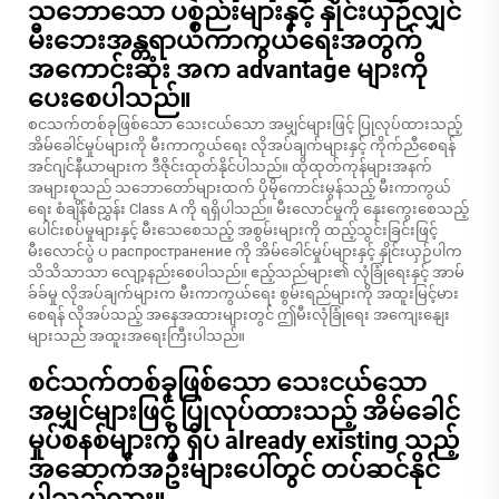
သဘောသော ပစ္စည်းများနှင့် နှိုင်းယှဉ်လျှင်
မီးဘေးအန္တရာယ်ကာကွယ်ရေးအတွက်
အကောင်းဆုံး အက advantage များကို
ပေးစေပါသည်။
စငသက်တစ်ခုဖြစ်သော သေးငယ်သော အမျှင်များဖြင့် ပြုလုပ်ထားသည့်
အိမ်ခေါင်မှုပ်များကို မီးကာကွယ်ရေး လိုအပ်ချက်များနှင့် ကိုက်ညီစေရန်
အင်ဂျင်နီယာများက ဒီဇိုင်းထုတ်နိုင်ပါသည်။ ထိုထုတ်ကုန်များအနက်
အများစုသည် သဘောတော်များထက် ပိုမိုကောင်းမွန်သည့် မီးကာကွယ်
ရေး စံချိန်စံညွှန်း Class A ကို ရရှိပါသည်။ မီးလောင်မှုကို နှေးကွေးစေသည့်
ပေါင်းစပ်မှုများနှင့် မီးသေစေသည့် အစွမ်းများကို ထည့်သွင်းခြင်းဖြင့်
မီးလောင်ပွဲ ပ распространение ကို အိမ်ခေါင်မှုပ်များနှင့် နှိုင်းယှဉ်ပါက
သိသိသာသာ လျော့နည်းစေပါသည်။ ဧည့်သည်များ၏ လုံခြုံရေးနှင့် အာမ်
ခ်ခ်မှု လိုအပ်ချက်များက မီးကာကွယ်ရေး စွမ်းရည်များကို အထူးမြင့်မား
စေရန် လိုအပ်သည့် အနေအထားများတွင် ဤမီးလုံခြုံရေး အကျေးနျေး
များသည် အထူးအရေးကြီးပါသည်။
စင်သက်တစ်ခုဖြစ်သော သေးငယ်သော
အမျှင်များဖြင့် ပြုလုပ်ထားသည့် အိမ်ခေါင်
မှုပ်စနစ်များကို ရှိပ already existing သည့်
အဆောက်အဦးများပေါ်တွင် တပ်ဆင်နိုင်
ပါသည်လား။