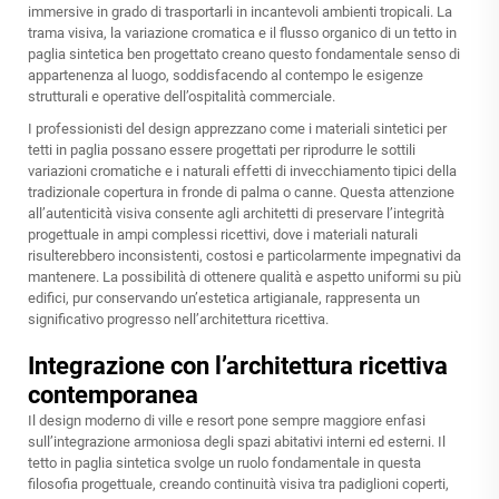
immersive in grado di trasportarli in incantevoli ambienti tropicali. La
trama visiva, la variazione cromatica e il flusso organico di un tetto in
paglia sintetica ben progettato creano questo fondamentale senso di
appartenenza al luogo, soddisfacendo al contempo le esigenze
strutturali e operative dell’ospitalità commerciale.
I professionisti del design apprezzano come i materiali sintetici per
tetti in paglia possano essere progettati per riprodurre le sottili
variazioni cromatiche e i naturali effetti di invecchiamento tipici della
tradizionale copertura in fronde di palma o canne. Questa attenzione
all’autenticità visiva consente agli architetti di preservare l’integrità
progettuale in ampi complessi ricettivi, dove i materiali naturali
risulterebbero inconsistenti, costosi e particolarmente impegnativi da
mantenere. La possibilità di ottenere qualità e aspetto uniformi su più
edifici, pur conservando un’estetica artigianale, rappresenta un
significativo progresso nell’architettura ricettiva.
Integrazione con l’architettura ricettiva
contemporanea
Il design moderno di ville e resort pone sempre maggiore enfasi
sull’integrazione armoniosa degli spazi abitativi interni ed esterni. Il
tetto in paglia sintetica svolge un ruolo fondamentale in questa
filosofia progettuale, creando continuità visiva tra padiglioni coperti,