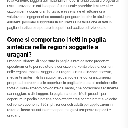
relativamente leggera dei materiali sintetici li rende adatti a progetti di
ristrutturazione in cui la capacità strutturale potrebbe limitare altre
opzioni per la copertura. Tuttavia, è essenziale effettuare una
valutazione ingegneristica accurata per garantire che le strutture
esistenti possano supportare in sicurezza l’installazione di tetti in
paglia sintetica e rispettare i requisiti del codice edilizio locale.
Come si comportano i tetti in paglia
sintetica nelle regioni soggette a
uragani?
I moderni sistemi di copertura in paglia sintetica sono progettati
specificamente per resistere a condizioni di vento elevato, comuni
nelle regioni tropicali soggette a uragani. Un'installazione corretta,
mediante sistemi di fissaggio meccanico e metodi di ancoraggio
progettati, consente alle coperture in paglia sintetica di resistere alle
forze di sollevamento provocate dal vento, che potrebbero facilmente
danneggiare o distruggere la paglia naturale. Molti prodotti per
coperture in paglia sintetica sono stati testati per resistere a velocità
del vento superiori a 150 mph, rendendoli adatti per applicazioni in
resort di lusso situati in aree esposte a gravi tempeste tropicali e
uragani.