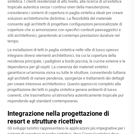
sintetica. I clienti residenziali di alto livello, alla ricerca di un’estetica
tropicale autentica senza i continui oneri della manutenzione,
considerano i sistemi di copertura in paglia sintetica ideali per creare
soluzioni architettoniche distintive. La flessibilità del materiale
consente agli architetti di progettare configurazioni personalizzate di
coperture che si armonizzano con specifici contesti paesaggistici e
stili architettonici, garantendo al contempo prestazioni durature nel
tempo.
Le installazioni di tetti in paglia sintetica nelle ville di lusso spesso
integrano diversi elementi architettonici, tra cui la copertura della
residenza principale, i padiglioni a bordo piscina, le cucine esterne e le
dependance per gli ospiti. La coerenza dei materiali sintetici
garantisce un’armonia visiva su tutte le strutture, consentendo tuttavia
agli architetti di variare pendenze, sporgenze e trattamenti dei dettagli
per creare interesse architettonico. Questo approccio completo alla
progettazione dei tetti in paglia sintetica genera ambienti di lusso
coerenti, che trasmettono un’atmosfera autenticamente tropicale pur
rispondendo agli standard contemporanei.
Integrazione nella progettazione di
resort e strutture ricettive
Gli sviluppi turistici rappresentano le applicazioni più impegnative per i
sistemi di copertura in paglia sintetica, dove l’appeal estetico deve