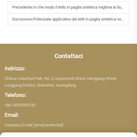
Precedente:
In che modo il tetto in paglia sintetica migliora la durabilità e la resistenza alle intemperie
Successivo:
Potenziale applicativo dei tetti in paglia sintetica negli edifici green
Contattaci
Indirizzo:
Zhihua Industrial Park, No. 2 Liuyuemadi Street, Henggang Street,
Longgang District, Shenzhen, Guangdong
Telefono:
+86-18929355182
Email:
Company E-mail:
[email protected]