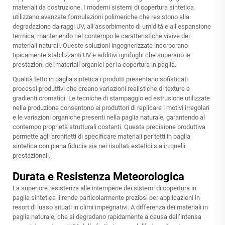
materiali da costruzione. I moderni sistemi di copertura sintetica
utilizzano avanzate formulazioni polimeriche che resistono alla
degradazione da raggi UV, all’assorbimento di umidità e all’espansione
termica, mantenendo nel contempo le caratteristiche visive dei
materiali naturali. Queste soluzioni ingegnerizzate incorporano
tipicamente stabilizzanti UV e additivi ignifughi che superano le
prestazioni dei materiali organici per la copertura in paglia.
Qualità
tetto in paglia sintetica
i prodotti presentano sofisticati
processi produttivi che creano variazioni realistiche di texture e
gradienti cromatici. Le tecniche di stampaggio ed estrusione utilizzate
nella produzione consentono ai produttori di replicare i motivi irregolari
e le variazioni organiche presenti nella paglia naturale, garantendo al
contempo proprietà strutturali costanti. Questa precisione produttiva
permette agli architetti di specificare materiali per tetti in paglia
sintetica con piena fiducia sia nei risultati estetici sia in quelli
prestazionali.
Durata e Resistenza Meteorologica
La superiore resistenza alle intemperie dei sistemi di copertura in
paglia sintetica li rende particolarmente preziosi per applicazioni in
resort di lusso situati in climi impegnativi. A differenza dei materiali in
paglia naturale, che si degradano rapidamente a causa dell’intensa