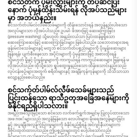
စင်သဲတီက် ပိုမ်းလွှားများကို တပ်ဆင်ပြီး
နောက် ပုံမှန်ထိန်းသိမ်းရန် လိုအပ်သည်များ
မှာ အဘယ်နည်း။
စင်သက်တ်ပါမ်လ်လီဖ်သေခ်များကို ထိန်းသောင်းရန် အလွန်နည်းပါးသော
အလုပ်များသာ လိုအပ်ပါသည်။ ဥပမါ- ဖိအားဖြင့် ဆေးကြောခြင်း
(pressure washing) သို့မဟုတ် အနည်းငယ်သာ ပြင်းထန်မှုရှိသော
ဆေးကြောဆေးဖြင့် ဆေးကြောခြင်းများ ဖြစ်ပါသည်။ သဘောတရားအရ
ဖုန်းမ်လ်သေခ်များနှင့် မတူဘဲ စင်သက်တ်ပစ္စည်းများကို ပိုးမှုန်းဆေးများ
ဖြန်းရန်၊ ပျက်စီးနေသော အပိုင်းများကို ပုံမှန်အားဖြင့် အစားထိုးရန်
သို့မဟုတ် မှိုနှင့် ပိုးမှုန်းမှုများကို ကာကွယ်ရန် ကာကွယ်ဆေးများ ဖြန်းရန် မ
လိုအပ်ပါသည်။ ထိုသို့သော ရှုပ်ထွေးမှုနည်းသော ထိန်းသောင်းနည်းသည်
လုပ်ငန်းစဉ်များအတွက် စရိတ်များနှင့် အချိန်ကုန်ကုန်များကို သိသိသာသာ
လျော့နည်းစေပါသည်။
စင်သက်တ်ပါမ်လ်လီဖ်သေခ်များသည်
ပြင်းထန်သော ရာသီဥတုအခြေအနေများကို
ခံနိုင်ရည်ရှိပါသလား။
အရည်အသွေးမြင့်သော စင်သော လက်ဖက်ရွက်အမျှင်မှ ပြုလုပ်ထားသော
အဖ пок်များသည် အလွန်မြန်သော လေပါးများ၊ မိုးရေအလွန်များခြင်း
နှင့် အပူချိန်အလွန်ကွဲပြားမှုများကို ခံနိုင်ရည်ရှိရန် အင်ဂျင်နီယာများက
ဒီဇိုင်းထုတ်ထားပါသည်။ ဤပစ္စည်းများတွင် ပေါ့ပါးသော်လည်း
ခိုင်မာသော တည်ဆောက်မှုနှင့် မုန်တိုင်းအတွင်း ဖွဲ့စည်းမှု၏ အားကောင်းမှု