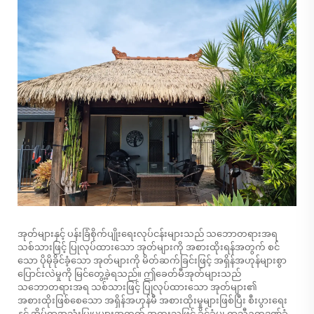
အုတ်များနှင့် ပန်းခြံစိုက်ပျိုးရေးလုပ်ငန်းများသည် သဘောတရားအရ
သစ်သားဖြင့် ပြုလုပ်ထားသော အုတ်များကို အစားထိုးရန်အတွက် စင်
သော ပိုမိုခိုင်ခံ့သော အုတ်များကို မိတ်ဆက်ခြင်းဖြင့် အရှိန်အဟုန်များစွာ
ပြောင်းလဲမှုကို မြင်တွေ့ခဲ့ရသည်။ ဤခေတ်မီအုတ်များသည်
သဘောတရားအရ သစ်သားဖြင့် ပြုလုပ်ထားသော အုတ်များ၏
အစားထိုးဖြစ်စေသော အရှိန်အဟုန်မီ အစားထိုးမှုများဖြစ်ပြီး စီးပွားရေး
နှင့် အိမ်ရာအသုံးပြုမှုများအတွက် အထူးသဖြင့် ခိုင်ခံ့မှု၊ ရာသီဥတုဒဏ်ခံ