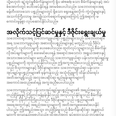
သို့မဟုတ် ချဲ့ထွင်မှုစီမံကိန်းများကို ရှိပ already သော စီမံကိန်းများနှင့် အပ်
စ်အောက်တွင် ပေါင်းစပ်နိုင်ရန် အာမခံပေးပါသည်။ သဘောတရားအရ
ဖန်တီးထားသော ပစ္စည်းများတွင် ရှိသော ရှေးနေ့အလိုက် ကွဲလွဲမှုများနှင့်
အသက်ကြီးလာမှု အကျိုးသက်ရောက်မှုများကြောင့် ဤအရာကို မ
ကောင်းမွန်စွာ လုပ်ဆောင်နိုင်ပါသည်။
အလိုက်သင့်ပြင်ဆင်မှုနှင့် ဒီဇိုင်းရွေးချယ်မှု
သဘောတရားအရ သဘောကျဖွယ်ရာ ပစ္စည်းများသည် သဘောတရား
အရ သဘောကျဖွယ်ရာ အစားထိုးပစ္စည်းများနှင့် မတူညီသည့် ဒီဇိုင်း
အတွက် လွတ်လပ်မှုကို ပေးစေပါသည်။ ထုတ်လုပ်သူများသည် စီမံကိန်း
လိုအပ်ချက်များကို ဖေးမော်ပေးရန် အရောင်အသောင်၊ အရွယ်အစားနှင့်
အသားအသောင်များ မတူညီသည့် သဘောကျဖွယ်ရာ ပန်းသားအုပ်ချုပ်မှု
ပစ္စည်းများကို ထုတ်လုပ်နိုင်ပါသည်။ ဤအကူအညီပေးသည့် စွမ်းရည်
သည် ဗိသုကာများနှင့် ဒီဇိုင်နာများအား သဘောကျဖွယ်ရာ ပန်းသား
အုပ်ချုပ်မှုပစ္စည်းများ၏ မှန်ကန်သည့် အသုံးပြုမှုကို ထိန်းသိမ်းရင်း
အတိအကျရှိသည့် အလှအပဆိုင်ရာ ရည်မှန်းချက်များကို
အကောင်အထည်ဖော်ရန် အကူအညီပေးပါသည်။
သဘောကျဖွယ်ရာ ပန်းသားအုပ်ချုပ်မှုပစ္စည်းများ၏ အရည်အသွေး
တည်ငြိမ်မှုနှင့် ကြိုတင်ခန့်မှန်းနိုင်သည့် အလုပ်လုပ်နိုင်မှုသည် စီမံကိန်း
အတွက် ပိုမိုတိက်ကြိုးပါသည်။ ဒီဇိုင်နာများသည် ပစ္စည်းများ၏
အရေအတွက်နှင့် အရည်အသွေးများကို အတိအကျဖေးမော်ပေးနိုင်
ပါသည်။ ဤအရည်အသွေး တည်ငြိမ်မှုသည် စီမံကိန်းဆိုင်ရာ အန္တရာယ်
များကို လျော့နည်းစေပါသည်။ ထို့အပါအဝင် ရှုပ်ထွေးသည့် တပ်ဆင်မှု