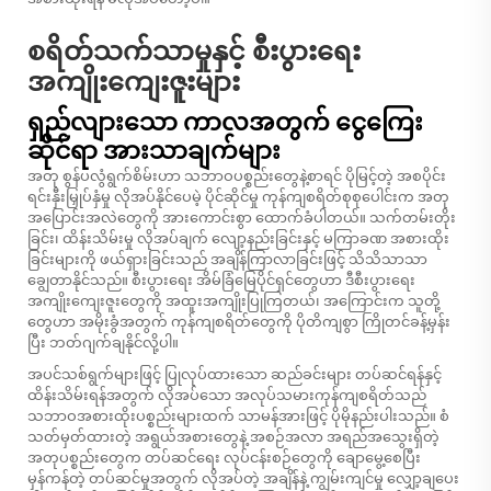
စရိတ်သက်သာမှုနှင့် စီးပွားရေး
အကျိုးကျေးဇူးများ
ရှည်လျားသော ကာလအတွက် ငွေကြေး
ဆိုင်ရာ အားသာချက်များ
အတု စွန်ပလွံရွက်စိမ်းဟာ သဘာဝပစ္စည်းတွေနဲ့စာရင် ပိုမြင့်တဲ့ အစပိုင်း
ရင်းနှီးမြှုပ်နှံမှု လိုအပ်နိုင်ပေမဲ့ ပိုင်ဆိုင်မှု ကုန်ကျစရိတ်စုစုပေါင်းက အတု
အပြောင်းအလဲတွေကို အားကောင်းစွာ ထောက်ခံပါတယ်။ သက်တမ်းတိုး
ခြင်း၊ ထိန်းသိမ်းမှု လိုအပ်ချက် လျော့နည်းခြင်းနှင့် မကြာခဏ အစားထိုး
ခြင်းများကို ဖယ်ရှားခြင်းသည် အချိန်ကြာလာခြင်းဖြင့် သိသိသာသာ
ချွေတာနိုင်သည်။ စီးပွားရေး အိမ်ခြံမြေပိုင်ရှင်တွေဟာ ဒီစီးပွားရေး
အကျိုးကျေးဇူးတွေကို အထူးအကျိုးပြုကြတယ်၊ အကြောင်းက သူတို့
တွေဟာ အမိုးခွံအတွက် ကုန်ကျစရိတ်တွေကို ပိုတိကျစွာ ကြိုတင်ခန့်မှန်း
ပြီး ဘတ်ဂျက်ချနိုင်လို့ပါ။
အပင်သစ်ရွက်များဖြင့် ပြုလုပ်ထားသော ဆည်ခင်းများ တပ်ဆင်ရန်နှင့်
ထိန်းသိမ်းရန်အတွက် လိုအပ်သော အလုပ်သမားကုန်ကျစရိတ်သည်
သဘာဝအစားထိုးပစ္စည်းများထက် သာမန်အားဖြင့် ပိုမိုနည်းပါးသည်။ စံ
သတ်မှတ်ထားတဲ့ အရွယ်အစားတွေနဲ့ အစဉ်အလာ အရည်အသွေးရှိတဲ့
အတုပစ္စည်းတွေက တပ်ဆင်ရေး လုပ်ငန်းစဉ်တွေကို ချောမွေ့စေပြီး
မှန်ကန်တဲ့ တပ်ဆင်မှုအတွက် လိုအပ်တဲ့ အချိန်နဲ့ ကျွမ်းကျင်မှု လျှော့ချပေး