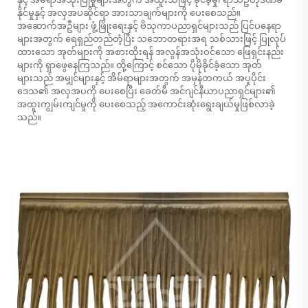
နိုင်မှုနှင့် အလှအပဆိုင်ရာ အားသာချက်များကို ပေးစေသည်။
အဆောက်အဦများ ဖွံ့ဖြိုးရေးနှင့် ဗိသုကာပညာရှင်များသည် ပြင်ပနေရာ
များအတွက် ရေရှည်တည်တံ့ပြီး သဘောတရားအရ သစ်သားဖြင့် ပြုလုပ်
ထားသော အုတ်များကို အစားထိုးရန် အလွန်အသုံးဝင်သော ဖြေရှင်းနည်း
များကို ရှာဖွေနေကြသည်။ ထို့ကြောင့် စင်သော ပိုမိုခိုင်ခံ့သော အုတ်
များသည် အမျှင်များနှင့် အိမ်ရာများအတွက် အမှန်တကယ် အပူပိုင်း
ဒေသ၏ အလှအပကို ပေးစေပြီး ခေတ်မီ အင်ဂျင်နီယာပညာရှင်များ၏
အထူးကျွမ်းကျင်မှုကို ပေးစေသည့် အကောင်းဆုံးရွေးချယ်မှုဖြစ်လာခဲ့
သည်။