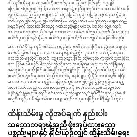
ပါသည်။ မိုးရွာသောအခါ၊ စိုထောင်မှုများ မြင့်မားခြင်းနှင့် အပူချိန်
ပြောင်းလဲမှုများကြောင့် သဘောတရားနဲ့အညီ ဖုံးအုပ်ထားသော သစ်မာပင်
လွှက်များသည် ပိုးမွှားများ ပေါက်ပွားခြင်း၊ ပုံပျက်ခြင်း သို့မဟုတ် မှိုများ
ပေါက်ပွားခြင်းတို့ကို ဖြစ်ပေါ်စေနိုင်ပါသည်။ စင်သော ပိုမ်းလွှက်များသည်
ရေစုပ်မှုကို တားဆီးနိုင်သည့် ဂုဏ်သတ္တိများ ပါဝင်ပါသည်။ ထို့ကြောင့်
သဘောတရားနဲ့အညီ ဖုံးအုပ်ထားသော သစ်မာပင်လွှက်များကို ပိုးမွှားများ
ပေါက်ပွားခြင်းနှင့် မှိုများ ပေါက်ပွားခြင်းတို့ကို ကာကွယ်ပေးနိုင်ပါသည်။
လေဒဏ်ခံနိုင်မှုသည် စင်သော ပစ္စည်းများ၏ အရေးကြီးသည့် အကျေးဇူး
တစ်ရပ်ဖြစ်ပါသည်။ သဘောတရားနဲ့အညီ ဖုံးအုပ်ထားသော ပိုမ်းလွှက်
များသည် မုန်တိုင်းအတွင်း လွဲလျော့သွားခြင်း သို့မဟုတ် ကွဲထွက်သွားခြင်း
များ ဖြစ်ပေါ်စေနိုင်ပါသည်။ ထိုသို့သော အခြေအနေများသည် လုံခြုံရေး
အန္တရာယ်များကို ဖြစ်ပေါ်စေပြီး ချက်ချင်း ပြုပြင်ရန် လိုအပ်ပါသည်။ စင်
သော ပိုမ်းလွှက်များသည် ချိတ်ဆက်မှု စနစ်များကို ပိုမိုကောင်းမွန်စေပြီး
လေအားကောင်းစေသည့် အချိန်တွင် ပုံစံအားဖြင့် မှုန်းမှုန်းမှု မရှိစေသည့်
အားကောင်းသည့် တည်ဆောက်မှုများကို ပေးစေပါသည်။ ထိုသို့သော
ခံနိုင်ရည်ရှိမှုများကြောင့် စင်သော ပစ္စည်းများသည် မုန်တိုင်းများ ဖြစ်ပေါ်
လေ့ရှိသည့် ကမ်းရိုးတန်းဒေသများတွင် အထူးသဖြင့် တန်ဖိုးရှိပါသည်။
ထိန်းသိမ်းမှု လိုအပ်ချက် နည်းပါး
သဘောတရားနဲ့အညီ ဖုံးအုပ်ထားသော
ပစ္စည်းများနှင့် နှိုင်းယှဉ်လျှင် ထိန်းသိမ်းရေး