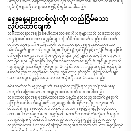
ပါသည်။ အဘယ်ကြောင့်ဆိုသော် ၎င်းသည် အဆက်မပါသော ထိန်းသိမ်းမှု
လုပ်ထိုးများကို အများအားဖြင့် ရိုးရှင်းစေပါသည်။
ရှေးနေ့များတစ်လုံးလုံး တည်ငြိမ်သော
လုပ်ဆောင်ချက်
သဘောတရားအရ ဖြစ်ပေါ်လာသော ရှေးရိုးစွဲမှုများသည် သဘောတရား
အရ ဖုံးအုပ်ထားသော ပစ္စည်းများကို ထိခိုက်စေသော်လည်း စင်သေတ်
တစ်ပစ္စည်းများကို မထိခိုက်ပါ။ သဘောတရားအရ ဖုံးအုပ်ထားသော
ပန်းသီးရွက်များသည် အပူခါးမှုပေါ်တွင် ချဲ့ထွင်ခြင်းနှင့် ကျုံ့ခြင်းများ ဖြစ်
ပေါ်စေပြီး အကွာအဝေးများ ဖွင့်လှစ်ခြင်း (သို့) ချိတ်ဆက်မှုများ ပျော့ပါး
လာခြင်းများ ဖြစ်စေနိုင်ပါသည်။ စင်သေတ်တစ်ပစ္စည်းဖုံးအုပ်မှုများသည်
ရှေးရိုးစွဲမှုများပေါ်တွင် မှုန်းမှုများ မပြောင်းလဲဘဲ အရှိန်အဟုန်များနှင့် စွမ်း
ဆောင်ရည်များ တူညီစေပါသည်။ ထို့ကြောင့် နှစ်တိုင်း ယုံကြည်စိတ်ချရ
သော ကာကွယ်မှုနှင့် အလှအပ အားလုံးကို အာမခံပေးပါသည်။
စင်သေတ်တစ်ပစ္စည်းများ၏ အရောင်တည်ငြိမ်မှုသည် ထိန်းသိမ်းရေး
အတွက် အခြားသော အကျေးဇူးတော်များကို ပေးစေပါသည်။
သဘောတရားအရ ဖုံးအုပ်ထားသော ပစ္စည်းများသည် အသက်မှုနောက်
ကြောင့် ဖော်စ်ဖော်ရှော်ရှော် ဖျော့ဖျော့ပါးပါး ဖြစ်လာပြီး အလှအပကို
ထိန်းသိမ်းရန် အစားထိုးရန် လိုအပ်ပါသည်။
အမှုန့်ပုံစံဖြင့် ပြုလုပ်ထား
သော ပေါက်သစ်ရွက်များ
ပစ္စည်း၏ အသက်တာတစ်လုံးလုံးတွင် မူရင်း
အရောင်များကို ထိန်းသိမ်းပေးသည့် အရောင်မှုန်းမှုမှုန်းမှုနည်းပညာကို
ထည့်သွင်းထားပါသည်။ ထို့ကြောင့် အလှအပအတွက်သာ ကြားနေချိန်တွင်
အစားထိုးရန် မလိုအပ်တော့ပါ။