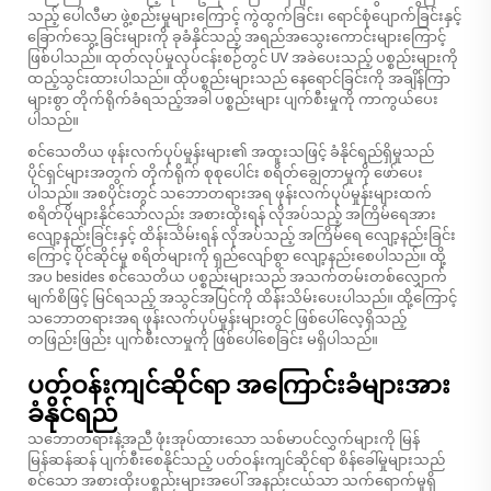
သည့် ပေါလီမာ ဖွဲ့စည်းမှုများကြောင့် ကွဲထွက်ခြင်း၊ ရောင်စုံပျောက်ခြင်းနှင့်
ခြောက်သွေ့ခြင်းများကို ခုခံနိုင်သည့် အရည်အသွေးကောင်းများကြောင့်
ဖြစ်ပါသည်။ ထုတ်လုပ်မှုလုပ်ငန်းစဉ်တွင် UV အခဲပေးသည့် ပစ္စည်းများကို
ထည့်သွင်းထားပါသည်။ ထိုပစ္စည်းများသည် နေရောင်ခြင်းကို အချိန်ကြာ
များစွာ တိုက်ရိုက်ခံရသည့်အခါ ပစ္စည်းများ ပျက်စီးမှုကို ကာကွယ်ပေး
ပါသည်။
စင်သေတိယ ဖုန်းလက်ပုပ်မှုန်းများ၏ အထူးသဖြင့် ခံနိုင်ရည်ရှိမှုသည်
ပိုင်ရှင်များအတွက် တိုက်ရိုက် စုစုပေါင်း စရိတ်ချွေတာမှုကို ဖော်ပေး
ပါသည်။ အစပိုင်းတွင် သဘောတရားအရ ဖုန်းလက်ပုပ်မှုန်းများထက်
စရိတ်ပိုများနိုင်သော်လည်း အစားထိုးရန် လိုအပ်သည့် အကြိမ်ရေအား
လျော့နည်းခြင်းနှင့် ထိန်းသိမ်းရန် လိုအပ်သည့် အကြိမ်ရေ လျော့နည်းခြင်း
ကြောင့် ပိုင်ဆိုင်မှု စရိတ်များကို ရှည်လျော်စွာ လျော့နည်းစေပါသည်။ ထို့
အပ besides စင်သေတိယ ပစ္စည်းများသည် အသက်တမ်းတစ်လျှောက်
မျက်စိဖြင့် မြင်ရသည့် အသွင်အပြင်ကို ထိန်းသိမ်းပေးပါသည်။ ထို့ကြောင့်
သဘောတရားအရ ဖုန်းလက်ပုပ်မှုန်းများတွင် ဖြစ်ပေါ်လေ့ရှိသည့်
တဖြည်းဖြည်း ပျက်စီးလာမှုကို ဖြစ်ပေါ်စေခြင်း မရှိပါသည်။
ပတ်ဝန်းကျင်ဆိုင်ရာ အကြောင်းခံများအား
ခံနိုင်ရည်
သဘောတရားနဲ့အညီ ဖုံးအုပ်ထားသော သစ်မာပင်လွှက်များကို မြန်
မြန်ဆန်ဆန် ပျက်စီးစေနိုင်သည့် ပတ်ဝန်းကျင်ဆိုင်ရာ စိန်ခေါ်မှုများသည်
စင်သော အစားထိုးပစ္စည်းများအပေါ် အနည်းငယ်သာ သက်ရောက်မှုရှိ