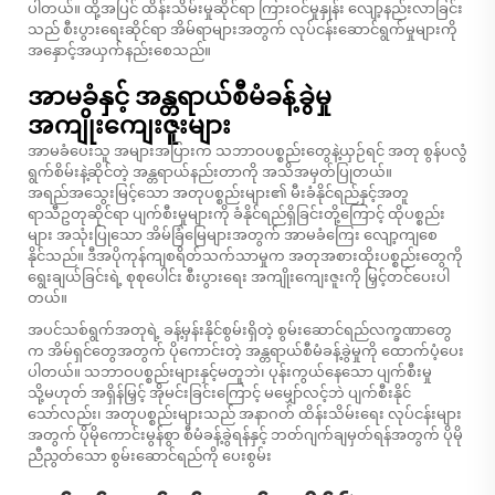
ပါတယ်။ ထို့အပြင် ထိန်းသိမ်းမှုဆိုင်ရာ ကြားဝင်မှုနှုန်း လျော့နည်းလာခြင်း
သည် စီးပွားရေးဆိုင်ရာ အိမ်ရာများအတွက် လုပ်ငန်းဆောင်ရွက်မှုများကို
အနှောင့်အယှက်နည်းစေသည်။
အာမခံနှင့် အန္တရာယ်စီမံခန့်ခွဲမှု
အကျိုးကျေးဇူးများ
အာမခံပေးသူ အများအပြားက သဘာဝပစ္စည်းတွေနဲ့ယှဉ်ရင် အတု စွန်ပလွံ
ရွက်စိမ်းနဲ့ဆိုင်တဲ့ အန္တရာယ်နည်းတာကို အသိအမှတ်ပြုတယ်။
အရည်အသွေးမြင့်သော အတုပစ္စည်းများ၏ မီးခံနိုင်ရည်နှင့်အတူ
ရာသီဥတုဆိုင်ရာ ပျက်စီးမှုများကို ခံနိုင်ရည်ရှိခြင်းတို့ကြောင့် ထိုပစ္စည်း
များ အသုံးပြုသော အိမ်ခြံမြေများအတွက် အာမခံကြေး လျော့ကျစေ
နိုင်သည်။ ဒီအပိုကုန်ကျစရိတ်သက်သာမှုက အတုအစားထိုးပစ္စည်းတွေကို
ရွေးချယ်ခြင်းရဲ့ စုစုပေါင်း စီးပွားရေး အကျိုးကျေးဇူးကို မြှင့်တင်ပေးပါ
တယ်။
အပင်သစ်ရွက်အတုရဲ့ ခန့်မှန်းနိုင်စွမ်းရှိတဲ့ စွမ်းဆောင်ရည်လက္ခဏာတွေ
က အိမ်ရှင်တွေအတွက် ပိုကောင်းတဲ့ အန္တရာယ်စီမံခန့်ခွဲမှုကို ထောက်ပံ့ပေး
ပါတယ်။ သဘာဝပစ္စည်းများနှင့်မတူဘဲ၊ ပုန်းကွယ်နေသော ပျက်စီးမှု
သို့မဟုတ် အရှိန်မြှင့် အိုမင်းခြင်းကြောင့် မမျှော်လင့်ဘဲ ပျက်စီးနိုင်
သော်လည်း၊ အတုပစ္စည်းများသည် အနာဂတ် ထိန်းသိမ်းရေး လုပ်ငန်းများ
အတွက် ပိုမိုကောင်းမွန်စွာ စီမံခန့်ခွဲရန်နှင့် ဘတ်ဂျက်ချမှတ်ရန်အတွက် ပိုမို
ညီညွတ်သော စွမ်းဆောင်ရည်ကို ပေးစွမ်း