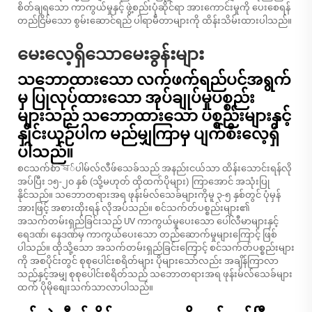
စိတ်ချရသော ကာကွယ်မှုနှင့် ဖွဲ့စည်းပုံဆိုင်ရာ အားကောင်းမှုကို ပေးစေရန်
တည်ငြိမ်သော စွမ်းဆောင်ရည် ပါရာမီတာများကို ထိန်းသိမ်းထားပါသည်။
မေးလေ့ရှိသောမေးခွန်းများ
သဘောထားသော လက်ဖက်ရည်ပင်အရွက်
မှ ပြုလုပ်ထားသော အုပ်ချုပ်မှုပစ္စည်း
များသည် သဘောထားသော ပစ္စည်းများနှင့်
နှိုင်းယှဉ်ပါက မည်မျှကြာမှ ပျက်စီးလေ့ရှိ
ပါသည်။
စငသက်တিষ်ပါမ်လ်လီဖ်သေခ်သည် အနည်းငယ်သာ ထိန်းသောင်းရန်လို
အပ်ပြီး ၁၅-၂၀ နှစ် (သို့မဟုတ် ထိုထက်ပိုများ) ကြာအောင် အသုံးပြု
နိုင်သည်။ သဘောတရားအရ ဖုန်းမ်လ်သေခ်များကိုမူ ၃-၅ နှစ်တွင် ပုံမှန်
အားဖြင့် အစားထိုးရန် လိုအပ်သည်။ စင်သက်တ်ပစ္စည်းများ၏
အသက်တမ်းရှည်ခြင်းသည် UV ကာကွယ်မှုပေးသော ပေါ်လီမာများနှင့်
ရေဒဏ်၊ နေဒဏ်မှ ကာကွယ်ပေးသော တည်ဆောက်မှုများကြောင့် ဖြစ်
ပါသည်။ ထိုသို့သော အသက်တမ်းရှည်ခြင်းကြောင့် စင်သက်တ်ပစ္စည်းများ
ကို အစပိုင်းတွင် စုစုပေါင်းစရိတ်များ ပိုများသော်လည်း အချိန်ကြာလာ
သည်နှင့်အမျှ စုစုပေါင်းစရိတ်သည် သဘောတရားအရ ဖုန်းမ်လ်သေခ်များ
ထက် ပိုမိုစျေးသက်သာလာပါသည်။