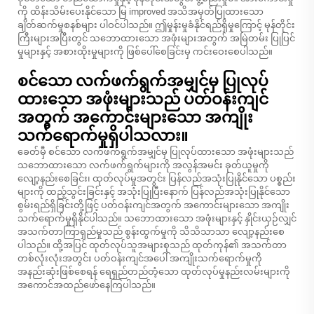
ကို ထိန်းသိမ်းပေးနိုင်သော မြ improved အသိအမှတ်ပြုထားသော
ချိတ်ဆက်မှုစနစ်များ ပါဝင်ပါသည်။ ဤမှုန်းမှုခံနိုင်ရည်ရှိမှုကြောင့် မုန်တိုင်း
ကြီးများအပြီးတွင် သဘောထားသော အဖုံးများအတွက် အမြဲတမ်း ပြုပြင်
မှုများနှင့် အစားထိုးမှုများကို ဖြစ်ပေါ်စေခြင်းမှ ကင်းဝေးစေပါသည်။
စင်သော လက်ဖက်ရွက်အမျှင်မှ ပြုလုပ်
ထားသော အဖုံးများသည် ပတ်ဝန်းကျင်
အတွက် အကောင်းများသော အကျိုး
သက်ရောက်မှုရှိပါသလား။
ခေတ်မှီ စင်သော လက်ဖက်ရွက်အမျှင်မှ ပြုလုပ်ထားသော အဖုံးများသည်
သဘောထားသော လက်ဖက်ရွက်များကို အလွန်အမင်း ခုတ်ယူမှုကို
လျော့နည်းစေခြင်း၊ ထုတ်လုပ်မှုအတွင်း ပြန်လည်အသုံးပြုနိုင်သော ပစ္စည်း
များကို ထည့်သွင်းခြင်းနှင့် အသုံးပြုပြီးနောက် ပြန်လည်အသုံးပြုနိုင်သော
စွမ်းရည်ရှိခြင်းတို့ဖြင့် ပတ်ဝန်းကျင်အတွက် အကောင်းများသော အကျိုး
သက်ရောက်မှုရှိနိုင်ပါသည်။ သဘောထားသော အဖုံးများနှင့် နှိုင်းယှဉ်လျှင်
အသက်တာကြာရှည်မှုသည် စွန်းထွက်မှုကို သိသိသာသာ လျော့နည်းစေ
ပါသည်။ ထို့အပြင် ထုတ်လုပ်သူအများစုသည် ထုတ်ကုန်၏ အသက်တာ
တစ်လုံးလုံးအတွင်း ပတ်ဝန်းကျင်အပေါ် အကျိုးသက်ရောက်မှုကို
အနည်းဆုံးဖြစ်စေရန် ရေရှည်တည်တံ့သော ထုတ်လုပ်မှုနည်းလမ်းများကို
အကောင်အထည်ဖော်နေကြပါသည်။