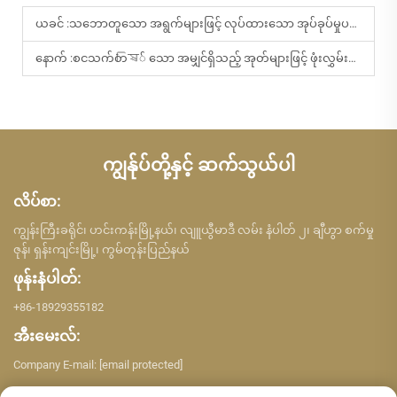
ယခင် :
သဘောတူသော အရွက်များဖြင့် လုပ်ထားသော အုပ်ခုပ်မှုပစ္စည်းများ၏ ပတ်ဝန်းကျင်ဆိုင်ရာ အကျိုးကျေးဇူးများနှင့် ဈေးကွက်လားလားမှုများ
နောက် :
စငသက်တিষ် သော အမျှင်ရှိသည့် အုတ်များဖြင့် ဖုံးလွှမ်းထားသည့် အုတ်များနှင့် ရှေးရိုးစွဲ အုတ်များ၏ စွမ်းဆောင်ရည်နှိုင်းယှဉ်ခြင်း
ကျွန်ုပ်တို့နှင့် ဆက်သွယ်ပါ
လိပ်စာ:
ကျွန်းကြီးခရိုင်၊ ဟင်းကန်းမြို့နယ်၊ လျူယွီမာဒီ လမ်း နံပါတ် ၂၊ ချီဟွာ စက်မှု
ဇုန်၊ ရှန်းကျင်းမြို့၊ ကွမ်တုန်းပြည်နယ်
ဖုန်းနံပါတ်:
+86-18929355182
အီးမေးလ်:
Company E-mail:
[email protected]