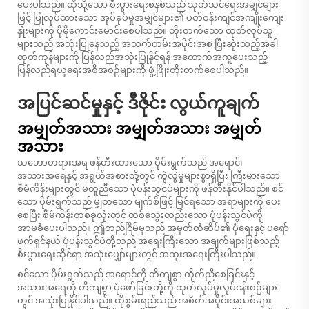
ပေးပါသည်။ ထိုသို့သော စီးပွားရေးစနစ်သည် သုတ်သင်ရေးအမျှင်များ
ဖြင့် ပြုလုပ်ထားသော အုပ်ခုပ်မှုအမျှင်များ၏ ပတ်ဝန်းကျင်အကျိုးကျေး
နှုံးများကို ပိုမိုကောင်းမောင်းစေပါသည်။ တိုးတက်သော ထုတ်လုပ်သူ
များသည် အသုံးပြုနေသည့် အသက်တမ်းအပိုင်းအစ ပြီးဆုံးသည့်အခါ
ထုတ်ကုန်များကို ပြန်လည်အသုံးပြုနိုင်ရန် အထောက်အကူပေးသည့်
ပြန်လည်ရယူရေးအစီအစဉ်များကို ဖွံ့ဖြိုးတိုးတက်စေပါသည်။
အပြင်ဆင်မှုနှင့် ဒီဇိုင်း လွယ်ကူချက်
အမျှတ်အသား အမျှတ်အသား အမျှတ်
အသား
သဘောတရားအရ ဖန်တီးထားသော ပိုမ်းရွက်သည် အရောင်၊
အသားအရေနှင့် အရွယ်အစားတို့တွင် ကွဲလွဲမှုများစွာရှိပြီး ကြီးမားသော
စီမံကိန်းများတွင် မတူညီသော ပုံပန်းသွင်ပဲများကို ဖန်တီးနိုင်ပါသည်။ စင်
သော ပိုမ်းရွက်သည် မျှတသော မျက်စိဖြင့် မြင်ရသော အရာများကို ပေး
စေပြီး စီမံကိန်းတစ်ခုလုံးတွင် တစ်သွေးတည်းသော ပုံပန်းသွင်ပဲကို
အာမခံပေးပါသည်။ ဤတည်ငြိမ်မှုသည် အမှတ်တံဆိပ်၏ ပုံရေးနှင့် ပရော်
ဖက်ရှင်နယ် ပုံပန်းသွင်ပဲတို့သည် အရေးကြီးသော အချက်များဖြစ်သည့်
စီးပွားရေးဆိုင်ရာ အသုံးပျှော်များတွင် အထူးအရေးကြီးပါသည်။
စင်သော ပိုမ်းရွက်သည် အရောင်ကို တိကျစွာ ကိုက်ညီစေခြင်းနှင့်
အသားအရေကို တိကျစွာ ပုံဖော်ခြင်းတို့ကို ထုတ်လုပ်မှုလုပ်ငန်းစဉ်များ
တွင် အသုံးပြုနိုင်ပါသည်။ ထိုစွမ်းရည်သည် အစိတ်အပိုင်းအသစ်များ