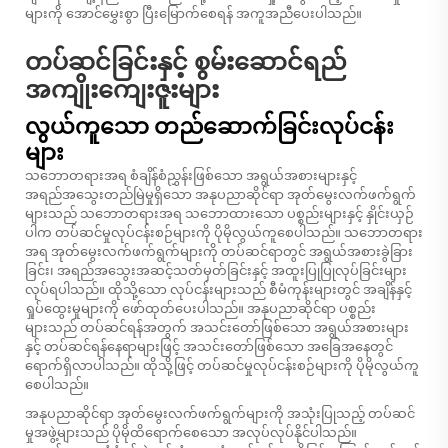
များကို အောင်မွှေးစွာ ပြီးမြောက်စေရန် အကူအညီပေးပါသည်။
တပ်ဆင်ခြင်းနှင့် စွမ်းဆောင်ရည်
အကျိုးကျေးဇူးများ
လွယ်ကူသော တည်ဆောက်ခြင်းလုပ်ငန်း
များ
သဘောတရားအရ စံချိန်စံညွှန်းဖြစ်သော အရွယ်အစားများနှင့်
အရည်အသွေးတည်မြဲမှုရှိသော အနုပညာဆိုင်ရာ အုတ်မွေးလက်ဖက်ရွက်
များသည် သဘောတရားအရ သဘောထားသော ပစ္စည်းများနှင့် နှိုင်းယှဉ်
ပါက တပ်ဆင်မှုလုပ်ငန်းစဉ်များကို ပိုမိုလွယ်ကူစေပါသည်။ သဘောတရား
အရ အုတ်မွေးလက်ဖက်ရွက်များကို တပ်ဆင်ရာတွင် အရွယ်အစားခွဲခြား
ခြင်း၊ အရည်အသွေးအဆင့်သတ်မှတ်ခြင်းနှင့် အထူးပြုပြုလုပ်ခြင်းများ
လုပ်ရပါသည်။ ထိုသို့သော လုပ်ငန်းများသည် စီမံကုန်းများတွင် အချိန်နှင့်
ရှုပ်ထွေးမှုများကို ဖော်ထုတ်ပေးပါသည်။ အနုပညာဆိုင်ရာ ပစ္စည်း
များသည် တပ်ဆင်ရန်အတွက် အသင်းတော်ဖြစ်သော အရွယ်အစားများ
နှင့် တပ်ဆင်ရန်နေရာများဖြင့် အသင်းတော်ဖြစ်သော အခြေအနေတွင်
ရောက်ရှိလာပါသည်။ ထိုသို့ဖြင့် တပ်ဆင်မှုလုပ်ငန်းစဉ်များကို ပိုမိုလွယ်ကူ
စေပါသည်။
အနုပညာဆိုင်ရာ အုတ်မွေးလက်ဖက်ရွက်များကို အသုံးပြုသည့် တပ်ဆင်
မှုအဖွဲ့များသည် ပိုမိုထိရောက်စေသော အလုပ်လုပ်နိုင်ပါသည်။