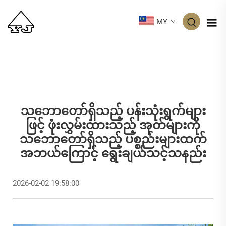
MY
သဘောတော်ရှိသည့် ပန်းသုံးရွက်များ
ဖြင့် ဖုံးလွှမ်းထားသည့် အုတ်များကို
သဘောတော်ရှိသည့် ပစ္စည်းများထက်
အဘယ်ကြောင့် ရွေးချယ်သင့်သနည်း
2026-02-02 19:58:00