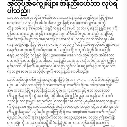
အလုပ်အကျွေးများ အနည်းငယ်သာ လုပ်ရ
ပါသည်။
သဘောတရားအတိုင်း ဖန်တီးထားသော ပန်းကန်းအမျှင်များဖြင့် ဖုံးအ
покрівля သည် ၎င်း၏ ပုံပန်းသဏ္ဍာန်နှင့် လုပ်ဆောင်ချက်များကို
ထိန်းသိမ်းရန် အမြဲတမ်း ဂရုစိုက်ရန် လိုအပ်ပါသည်။ ပုံမှန်သန့်ရှင်းရေး၊ ပိုး
မှုန်းဆေးကုသမှုများနှင့် ကာကွယ်ရေး ထိန်းသိမ်းမှုများသည် အချိန်နှင့်
အရင်းအမြစ်များကို အများအပြား စားသုံးပါသည်။ သုတ်သင်ရေး ပန်း
ကန်းအမျှင်များဖြင့် ဖုံးအ покрівля သည် ဤထိန်းသိမ်းမှုလိုအပ်ချက်များ
အနက် အများစုကို ဖယ်ရှားပေးပါသည်။ ထို့အတွက် ပုံမှန် ဖိအားမြင့်
ရေစုပ်စက်ဖြင့် သန့်ရှင်းခြင်း (pressure washing) သို့မဟုတ် အန်းသော
ဆေးကြောဆေးဖြင့် အခါအခါ သန့်ရှင်းပေးရုံသာ လိုအပ်ပါသည်။ ဤရိုး
ရှင်းသော ထိန်းသိမ်းမှုနည်းလမ်းသည် လုပ်သမ်းစုစုနုတ်နှင့် အထူးသော
ကုသမှုဆေးများအသုံးပြုမှုကို လျော့နည်းစေပါသည်။
သုတ်သင်ရေး ပန်းကန်းအမျှင်များဖြင့် ဖုံးအ покрівля တွင် ဇီဝကုန်ပစ္စည်း
များ မပါဝင်သောကြောင့် သဘောတရားအတိုင်း ဖုံးအ покрівля တွင်
အများအားဖြင့် နေထိုင်ကြသည့် ပိုးများ၊ ငှက်များနှင့် သေးငယ်သော
တိရစ္ဆာန်များကို ဆွဲဆောင်မှု မရှိပါသည်။ ဤပိုးမှုန်းဆေးနှင့် ပတ်သက်
သည့် ပြဿနာများ ပျောက်ကွယ်သွားခြင်းကြောင့် ပိုးမှုန်းဆေးကုသမှုများ
ကို ပုံမှန်အားဖြင့် လုပ်ဆောင်ရန် မလိုအပ်တော့ပါသည်။ ထို့အပ alongside
တိရစ္ဆာန်များ၏ လုပ်ရပ်များကြောင့် ဖုံးအ покрівля အဆောက်အဦး၏
ဖွဲ့စည်းပုံပျက်စီးမှုအန္တရာယ်ကိုလည်း လျော့နည်းစေပါသည်။ ဤအကျိုး
ကျေးနှုံးကို အဆောက်အဦးစီမံခန့်ခွဲမှုများက အလွန်တန်ဖိုးထားကြ