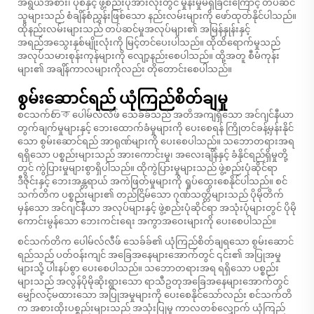
အရွယ်အစား၊ ပုံစံနှင့် ဖွဲ့စည်းပုံအားလုံးတွင် မှုန်းမှုမရှိခြင်းကြောင့် တပ်ဆင်
သူများသည် စံချိန်စံညွှန်းဖြစ်သော နည်းလမ်းများကို ဖော်ထုတ်နိုင်ပါသည်။
ထိုနည်းလမ်းများသည် တပ်ဆင်မှုအလုပ်များ၏ အမြန်နှုန်းနှင့်
အရည်အသွေးနှစ်မျိုးလုံးကို မြင့်တင်ပေးပါသည်။ ထိုထိရောက်မှုသည်
အလုပ်သမားစုန်းကုန်များကို လျော့နည်းစေပါသည်။ ထို့အတူ စီမံကုန်း
များ၏ အချိန်ကာလများကိုလည်း တိုတောင်းစေပါသည်။
စွမ်းဆောင်ရည် ယုံကြည်စိတ်ချမှု
စငသက်တিক ပေါမ်လ်လီဖ် သေခ်ခ်သည် အတိအကျရှိသော အင်ဂျင်နီယာ
တွက်ချက်မှုများနှင့် ဘေးထောက်ခံမှုများကို ပေးစေရန် ကြိုတင်ခန့်မှန်းနိုင်
သော စွမ်းဆောင်ရည် အာရုဏ်များကို ပေးစေပါသည်။ သဘောတရားအရ
ရရှိသော ပစ္စည်းများသည် အားကောင်းမှု၊ အလေးချိန်နှင့် ခံနိုင်ရည်ရှိမှုတို့
တွင် ကွဲပြားမှုများစွာရှိပါသည်။ ထိုကွဲပြားမှုများသည် ဖွဲ့စည်းပုံဆိုင်ရာ
ဒီဇိုင်းနှင့် ဘေးအန္တရာယ် အကဲဖြတ်မှုများကို ရှုပ်ထွေးစေနိုင်ပါသည်။ စင်
သက်တိက ပစ္စည်းများ၏ တည်ငြိမ်သော ဂုဏ်သတ္တိများသည် ပိုမိုတိက်
မှန်သော အင်ဂျင်နီယာ အလုပ်များနှင့် ဖွဲ့စည်းပုံဆိုင်ရာ အသုံးပုံများတွင် ပိုမို
ကောင်းမွန်သော ဘေးကင်းရေး အကွာအဝေးများကို ပေးစေပါသည်။
စင်သက်တိက ပေါမ်လ်လီဖ် သေခ်ခ်၏ ယုံကြည်စိတ်ချရသော စွမ်းဆောင်
ရည်သည် ပတ်ဝန်းကျင် အခြေအနေများအောက်တွင် ၎င်း၏ အပြုအမှု
များသို့ ပါးနပ်စွာ ပေးစေပါသည်။ သဘောတရားအရ ရရှိသော ပစ္စည်း
များသည် အလွန်ပိုမိုဆိုးရွားသော ရာသီဥတုအခြေအနေများအောက်တွင်
မျှော်လင့်မထားသော အပြုအမှုများကို ပေးစေနိုင်သော်လည်း စင်သက်တိ
က အစားထိုးပစ္စည်းများသည် အသုံးပြုမှု ကာလတစ်လျှောက် ယုံကြည်