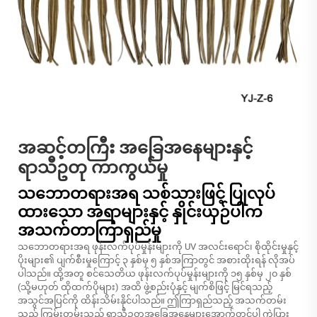
အဆင့်တကြီး အခြေအနေများနှင့်
ရာသီဥတု ကာကွယ်မှု
သဘောတရားအရ သစ်သားဖြင့် ပြုလုပ်
ထားသော အရာများနှင့် နှိုင်းယှဉ်ပါက
အသက်တာကြာရှည်မှု
သဘောတရားအရ ဖုန်းလက်ပုပ်မှုန်းများကို UV အလင်းရောင်၊ စိုထိုင်းမှုနှင့်
ပိုးများ၏ ပျက်စီးမှုကြောင့် ၃ နှစ်မှ ၅ နှစ်အကြာတွင် အစားထိုးရန် လိုအပ်
ပါသည်။ ထို့အတူ စင်သေတိယ ဖုန်းလက်ပုပ်မှုန်းများကို ၁၅ နှစ်မှ ၂၀ နှစ်
(သို့မဟုတ် ထိုထက်ပိုများ) အထိ ဖွဲ့စည်းပုံနှင့် မျက်စိဖြင့် မြင်ရသည့်
အသွင်အပြင်ကို ထိန်းသိမ်းနိုင်ပါသည်။ ဤကြာရှည်သည့် အသက်တမ်း
သည် ကြမ်းတမ်းသည့် ရာသီဥတုအခြေအနေများအောက်တွင်ပါ ကွဲပြား