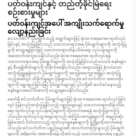
ပတ်ဝန်းကျင်နှင့် တည်တံ့ခိုင်မြဲရေး
စဉ်းစားမှုများ
ပတ်ဝန်းကျင်အပေါ် အကျိုးသက်ရောက်မှု
လျော့နည်းခြင်း
စငသက်တিক ပိုမ်းရွက်သည့် အရွက်များဖြင့် ဖုံးအ покрытие ထုတ်လုပ်
ခြင်းနှင့် အသုံးပြုခြင်းသည် သဘောတရားအရ ပိုမ်းရွက်များကို အသုံးပြု
မှုကို လျော့ချခြင်းဖြင့် သဘောတရားထိန်းသိမ်းရေး လုပ်ငန်းများကို
အထောက်အကူပေးနိုင်ပါသည်။ ဖုံးအ покрытие ထုတ်လုပ်ရန်
သဘောတရားအရ ပိုမ်းရွက်များကို အသုံးပြုခြင်းသည် ဒေသခံ စနစ်များ
နှင့် ဇီဝမျိုးစိတ်များကို ထိခိုက်စေနိုင်ပါသည်။ အထူးသဖြင့် စုံလင်သော
အသုံးပြုမှုနှုန်းထက် ပိုမ်းရွက်များကို အလွန်အကျွေးအမြှုပ် အသုံးပြု
သည့်အခါတွင် ထိခိုက်မှုများ ပိုမိုများပါသည်။ စင်သက်တိက အစားထိုး
များကို ရွေးချယ်ခြင်းဖြင့် ပိုမ်းရွက်များနှင့် ၎င်းတို့၏ ဆက်စပ်နေသည့်
စနစ်များအပေါ် ဖိအားကို လျော့ချပေးနိုင်ပါသည်။
ခေတ်မှီ စင်သက်တိက ပိုမ်းရွက်များဖြင့် ဖုံးအ покрытие ထုတ်လုပ်ခြင်း
တွင် ပြန်လည်အသုံးပြုနိုင်သည့် ပစ္စည်းများနှင့် သဘောတရားထိန်းသိမ်း
ရေး ထုတ်လုပ်မှု လုပ်ငန်းစဉ်များကို တိုးတက်စေရန် အသုံးပြုလာကြ
ပါသည်။ ထုတ်လုပ်သူအများစုသည် အကြွင်းအကျန်များကို အနည်းဆုံး
ဖြစ်အောင် ပိတ်ထားသည့် ထုတ်လုပ်မှုစနစ်များကို ဖွံ့ဖြိုးတိုးတက်စေခဲ့
ပါသည်။ စင်သက်တိက ပစ္စည်းများ၏ အသက်တာကြာမှုသည် ပိုမ်းရွက်
များကို အမြဲတမ်း အစားထိုးရန် လိုအပ်သည့် သဘောတရားအရ ပစ္စည်း