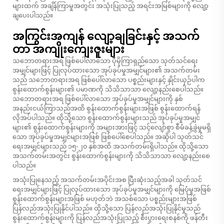
များထက် အချိန်ကြာမှုအတွင်း အသုံးပြုသည့် အရင်းအမြစ်များကို လျော့
ချပေးပါသည်။
အကြွင်းအကျန် လျော့ချခြင်းနှင့် အသက်
တာ အကျိုးကျေးဇူးများ
သဘောတရားအရ ဖြစ်ပေါ်လာသော ပိုမိုကြာရှည်သော သုတ်သင်ရေး
အမျှင်များဖြင့် ပြုလုပ်ထားသော အုပ်ခုပ်မှုအမျှင်များ၏ အသက်တမ်း
သည် သဘောတရားအရ ဖြစ်ပေါ်လာသော ပစ္စည်းများနှင့် နှိုင်းယှဉ်ပါက
စွန်းထောက်စွန်းများ၏ ပမာဏကို သိသိသာသာ လျော့နည်းစေပါသည်။
သဘောတရားအရ ဖြစ်ပေါ်လာသော အုပ်ခုပ်မှုအမျှင်များကို နှစ်
အနည်းငယ်ကြာသည်အထိ စွန်းထောက်စွန်းများအဖြစ် စွန်းထောက်ရန်
လိုအပ်ပါသည်။ ထိုသို့သော စွန်းထောက်စွန်းများသည် အုပ်ခုပ်မှုအမျှင်
များ၏ စွန်းထောက်စွန်းများကို အများအားဖြင့် သင့်လျော်စွာ စီမံခန့်ခွဲမှုမရှိ
သော အုပ်ခုပ်မှုအမျှင်များအဖြစ် ဖြစ်ပေါ်စေပါသည်။ အဆိုပါ သုတ်သင်
ရေးအမျှင်များသည် ၁၅-၂၀ နှစ်အထိ အသက်တမ်းရှိပါသည်။ ထိုသို့သော
အသက်တမ်းအတွင်း စွန်းထောက်စွန်းများကို သိသိသာသာ လျော့နည်းစေ
ပါသည်။
အသုံးပြုနေသည့် အသက်တမ်းအပိုင်းအစ ပြီးဆုံးသည့်အခါ သုတ်သင်
ရေးအမျှင်များဖြင့် ပြုလုပ်ထားသော အုပ်ခုပ်မှုအမျှင်များကို မြေပုံမှုအဖြစ်
စွန်းထောက်စွန်းများအဖြစ် မဟုတ်ဘဲ အသစ်သော ပစ္စည်းများအဖြစ်
ပြန်လည်အသုံးပြုနိုင်ပါသည်။ ထိုသို့သော ပြန်လည်အသုံးပြုနိုင်မှုသည်
စွန်းထောက်စွန်းများကို ပြန်လည်အသုံးပြုသည့် စီးပွားရေးစနစ်ကို ဖန်တီး