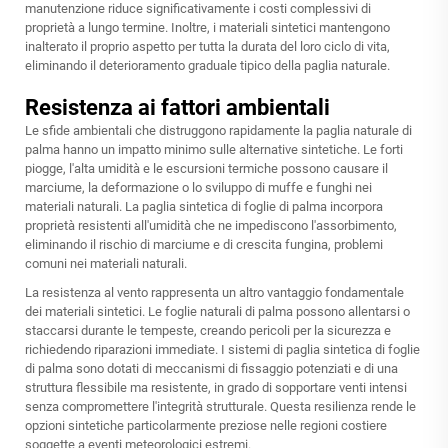
manutenzione riduce significativamente i costi complessivi di
proprietà a lungo termine. Inoltre, i materiali sintetici mantengono
inalterato il proprio aspetto per tutta la durata del loro ciclo di vita,
eliminando il deterioramento graduale tipico della paglia naturale.
Resistenza ai fattori ambientali
Le sfide ambientali che distruggono rapidamente la paglia naturale di
palma hanno un impatto minimo sulle alternative sintetiche. Le forti
piogge, l'alta umidità e le escursioni termiche possono causare il
marciume, la deformazione o lo sviluppo di muffe e funghi nei
materiali naturali. La paglia sintetica di foglie di palma incorpora
proprietà resistenti all'umidità che ne impediscono l'assorbimento,
eliminando il rischio di marciume e di crescita fungina, problemi
comuni nei materiali naturali.
La resistenza al vento rappresenta un altro vantaggio fondamentale
dei materiali sintetici. Le foglie naturali di palma possono allentarsi o
staccarsi durante le tempeste, creando pericoli per la sicurezza e
richiedendo riparazioni immediate. I sistemi di paglia sintetica di foglie
di palma sono dotati di meccanismi di fissaggio potenziati e di una
struttura flessibile ma resistente, in grado di sopportare venti intensi
senza compromettere l'integrità strutturale. Questa resilienza rende le
opzioni sintetiche particolarmente preziose nelle regioni costiere
soggette a eventi meteorologici estremi.