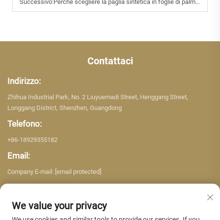
Successivo:
Perché scegliere la paglia sintetica in foglie di palma invece dei materiali naturali
Contattaci
Indirizzo:
Zhihua Industrial Park, No. 2 Liuyuemadi Street, Henggang Street,
Longgang District, Shenzhen, Guangdong
Telefono:
+86-18929355182
Email:
Company E-mail:
[email protected]
We value your privacy
We use cookies and similar tools to provide our services. If you