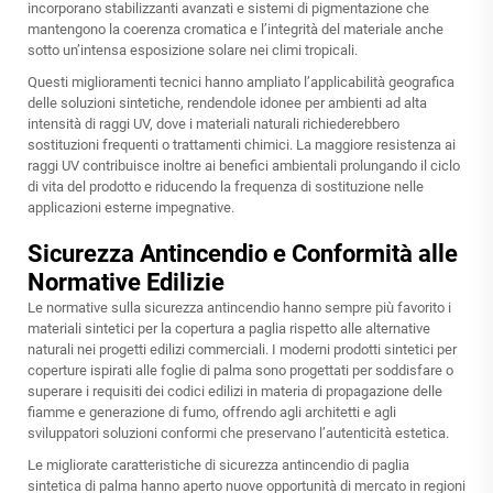
incorporano stabilizzanti avanzati e sistemi di pigmentazione che
mantengono la coerenza cromatica e l’integrità del materiale anche
sotto un’intensa esposizione solare nei climi tropicali.
Questi miglioramenti tecnici hanno ampliato l’applicabilità geografica
delle soluzioni sintetiche, rendendole idonee per ambienti ad alta
intensità di raggi UV, dove i materiali naturali richiederebbero
sostituzioni frequenti o trattamenti chimici. La maggiore resistenza ai
raggi UV contribuisce inoltre ai benefici ambientali prolungando il ciclo
di vita del prodotto e riducendo la frequenza di sostituzione nelle
applicazioni esterne impegnative.
Sicurezza Antincendio e Conformità alle
Normative Edilizie
Le normative sulla sicurezza antincendio hanno sempre più favorito i
materiali sintetici per la copertura a paglia rispetto alle alternative
naturali nei progetti edilizi commerciali. I moderni prodotti sintetici per
coperture ispirati alle foglie di palma sono progettati per soddisfare o
superare i requisiti dei codici edilizi in materia di propagazione delle
fiamme e generazione di fumo, offrendo agli architetti e agli
sviluppatori soluzioni conformi che preservano l’autenticità estetica.
Le migliorate caratteristiche di sicurezza antincendio di
paglia
sintetica di palma
hanno aperto nuove opportunità di mercato in regioni