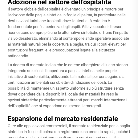
Adozione nel settore dell’ospitalità
Il settore globale dell'ospitalità è diventato un principale motore per
l'adozione della paglia sintetica in foglie di palma, in particolare nelle
destinazioni turistiche tropicali, dove l'autenticità estetica è
fondamentale per l’esperienza degli ospiti. Gli sviluppatori di resort
riconoscono sempre più che le alternative sintetiche offrono l’impatto
visivo desiderato, eliminando al contempo le sfide operative associate
ai materiali naturali per la copertura a paglia, tra cui i costi elevati per
sostituzioni frequenti e le preoccupazioni legate alla sicurezza
antincendio.
La ricerca di mercato indica che le catene alberghiere di lusso stanno
integrando soluzioni di copertura a paglia sintetica nelle proprie
iniziative di sostenibilità, utilizzando tali materiali per conseguire sia
certificazioni ambientali sia obiettivi di riduzione dei costi. La
possibilità di mantenere un aspetto uniforme su più strutture senza
dover dipendere dalla disponibilità locale dei materiali ha reso le
opzioni sintetiche particolarmente attraenti per i marchi internazionali
dell’ospitalità che si espandono nei mercati emergenti.
Espansione del mercato residenziale
Oltre alle applicazioni commerciali, il mercato residenziale per la paglia
sintetica in foglie di palma sta registrando una crescita rapida, poiché i
proprietari di abitazioni cercano di creare spazi esterni per la vita