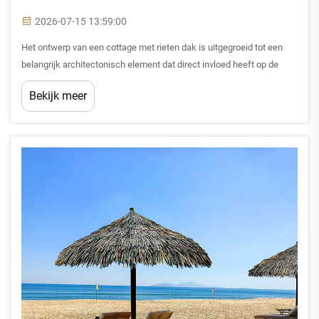
2026-07-15 13:59:00
Het ontwerp van een cottage met rieten dak is uitgegroeid tot een
belangrijk architectonisch element dat direct invloed heeft op de
waarde van commercieel vastgoed, de aantrekkelijkheid voor
Bekijk meer
huurders en de rendementen voor investeerders. Deze traditionele
dakstijl, ooit beperkt tot landelijke woonprojecten, wordt nu ook
toegepast in hotels, restaurants en andere commerciële gebouwen.