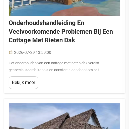
Onderhoudshandleiding En
Veelvoorkomende Problemen Bij Een
Cottage Met Rieten Dak
2026-07-29 13:59:00
Het onderhouden van een cottage met rieten dak vereist
gespecialiseerde kennis en constante aandacht om het
karakteristieke uiterlijk en de structurele integriteit te behouden.
Bekijk meer
Traditionele rieten daken op cottages beschermen al eeuwenlang
woningen, maar moderne eigendomseigenaars moeten rekening
houden met specifieke onderhoudsbehoeften en lokale
weersomstandigheden.