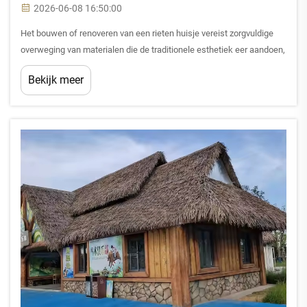
2026-06-08 16:50:00
Het bouwen of renoveren van een rieten huisje vereist zorgvuldige
overweging van materialen die de traditionele esthetiek eer aandoen,
terwijl ze tegelijkertijd voldoen aan moderne prestatienormen. Het
Bekijk meer
selectieproces omvat het beoordelen van natuurlijke versus
synthetische rietmaterialen...