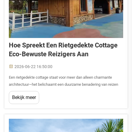
Hoe Spreekt Een Rietgedekte Cottage
Eco-Bewuste Reizigers Aan
2026-06-22 16:50:00
Een rietgedekte cottage staat voor meer dan alleen charmante
architectuur—het belichaamt een duurzame benadering van reizen
die diep aansluit bij eco-bewuste reizigers die op zoek zijn naar
Bekijk meer
authentieke, milieuvriendelijke ervaringen. Deze traditionele
gebouwen...