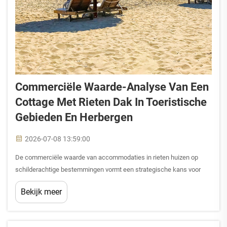
Commerciële Waarde-Analyse Van Een
Cottage Met Rieten Dak In Toeristische
Gebieden En Herbergen
2026-07-08 13:59:00
De commerciële waarde van accommodaties in rieten huizen op
schilderachtige bestemmingen vormt een strategische kans voor
horecagelegenheden die hun aanbod willen onderscheiden en willen
Bekijk meer
profiteren van de groeiende vraag naar authentieke, door de natuur
geïnspireerde logies...