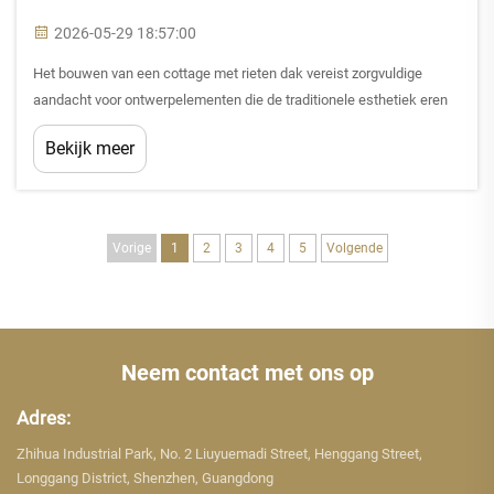
2026-05-29 18:57:00
Het bouwen van een cottage met rieten dak vereist zorgvuldige
aandacht voor ontwerpelementen die de traditionele esthetiek eren
en tegelijkertijd voldoen aan moderne bouwstandaarden. De unieke
Bekijk meer
kenmerken van een cottage met rieten dak vereisen
gespecialiseerde planning en overwegingen...
Vorige
1
2
3
4
5
Volgende
Neem contact met ons op
Adres:
Zhihua Industrial Park, No. 2 Liuyuemadi Street, Henggang Street,
Longgang District, Shenzhen, Guangdong