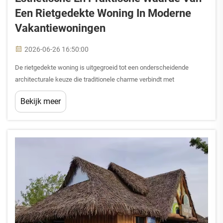
Een Rietgedekte Woning In Moderne
Vakantiewoningen
2026-06-26 16:50:00
De rietgedekte woning is uitgegroeid tot een onderscheidende
architecturale keuze die traditionele charme verbindt met
hedendaagse vakantiewoningontwerpen. Vastgoedontwikkelaars en
Bekijk meer
huiseigenaren erkennen in toenemende mate dat de esthetische
aantrekkelijkheid van een rietgedekte woning...