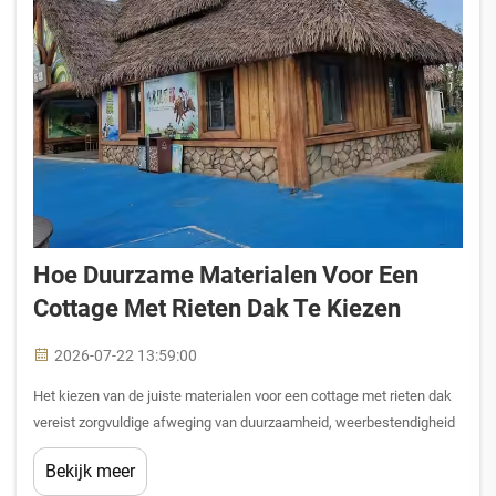
Hoe Duurzame Materialen Voor Een
Cottage Met Rieten Dak Te Kiezen
2026-07-22 13:59:00
Het kiezen van de juiste materialen voor een cottage met rieten dak
vereist zorgvuldige afweging van duurzaamheid, weerbestendigheid
en langetermijnonderhoudseisen. Traditioneel rieten is sterk
Bekijk meer
geëvolueerd; moderne opties voor rieten daken op cottages bieden