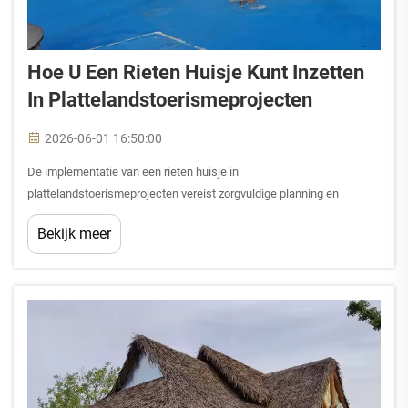
Hoe U Een Rieten Huisje Kunt Inzetten
In Plattelandstoerismeprojecten
2026-06-01 16:50:00
De implementatie van een rieten huisje in
plattelandstoerismeprojecten vereist zorgvuldige planning en
strategische integratie om zowel de esthetische aantrekkelijkheid
Bekijk meer
als de functionele waarde maximaal te benutten. Deze traditionele
gebouwen bieden toeristen een authentieke ervaring en verlenen
tegelijkertijd...