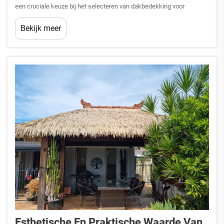
een cruciale keuze bij het selecteren van dakbedekking voor
traditioneel ogende panden: kiezen tussen authentieke
Bekijk meer
rietdakmaterialen en moderne synthetische alternatieven. Deze
vergelijking wordt steeds...
Esthetische En Praktische Waarde Van