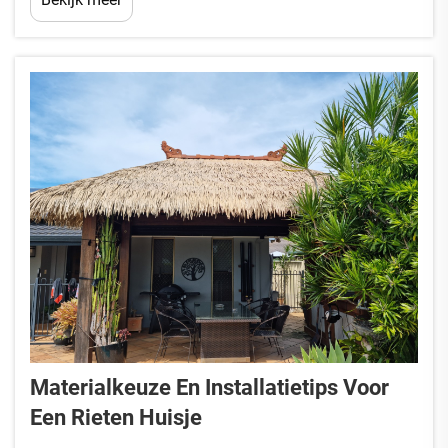
uw traditionele gebouw. De juiste leverancier zal n...
Materialkeuze En Installatietips Voor
Een Rieten Huisje