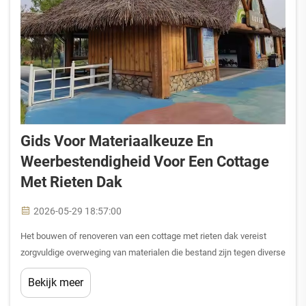
Gids Voor Materiaalkeuze En
Weerbestendigheid Voor Een Cottage
Met Rieten Dak
2026-05-29 18:57:00
Het bouwen of renoveren van een cottage met rieten dak vereist
zorgvuldige overweging van materialen die bestand zijn tegen diverse
weersomstandigheden, terwijl de authentieke esthetische uitstraling
Bekijk meer
van traditionele rietdekking behouden blijft. De keuze van geschikte
materialen...