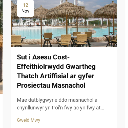
12
Nov
Sut i Asesu Cost-
Effeithiolrwydd Gwartheg
Thatch Artiffisial ar gyfer
Prosiectau Masnachol
Mae datblygwyr eiddo masnachol a
chynllunwyr yn troi'n fwy ac yn fwy at
ddatrysiadau to ddodgyfyngedig sy'n
Gweld Mwy
cyfuno carnedd esteteg â pharhad hir