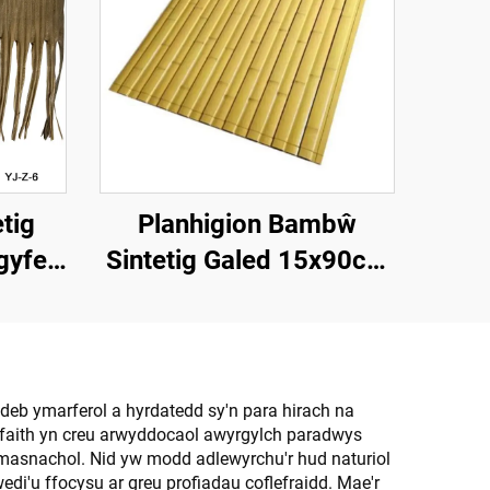
etig
Planhigion Bambŵ
gyfer
Sintetig Galed 15x90cm
forol
ar gyfer Darn a Chladdu
ldeb ymarferol a hyrdatedd sy'n para hirach na
rffaith yn creu arwyddocaol awyrgylch paradwys
 masnachol. Nid yw modd adlewyrchu'r hud naturiol
'u ffocysu ar greu profiadau coflefraidd. Mae'r