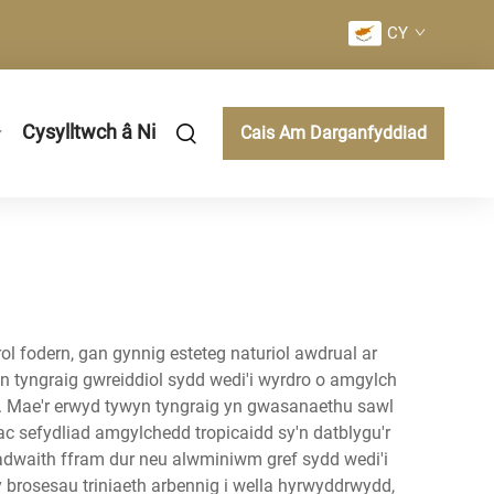
CY
Cysylltwch â Ni
Cais Am Darganfyddiad
l fodern, gan gynnig esteteg naturiol awdrual ar
 tyngraig gwreiddiol sydd wedi'i wyrdro o amgylch
ar. Mae'r erwyd tywyn tyngraig yn gwasanaethu sawl
ac sefydliad amgylchedd tropicaidd sy'n datblygu'r
adwaith ffram dur neu alwminiwm gref sydd wedi'i
 brosesau triniaeth arbennig i wella hyrwyddrwydd,