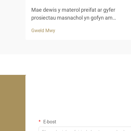
Mae dewis y materol preifat ar gyfer
prosiectau masnachol yn gofyn am
ystyriaeth ofalus o barhad, esteteg a
Gweld Mwy
pherfformiad hir dymor. Mae gwely fwyd
cynhyrchus yn cynnig datrysiad addas i
fusnesau sy'n chwilio am ymddangosiad
awdurhaol y traddodiad...
E-bost