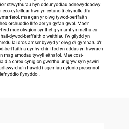
dio'r strwythurau hyn ddeunyddiau adnewyddadwy
ith eco-cyfeillgar hwn yn cytuno â chynulleidfa
ymarferol, mae gan yr olwg tywod-berffaith
heb orchuddio llifo aer yn gyfan gwbl. Mae'r
hyfryd mae olwgion synthetig yn aml yn methu eu
ail-dywod-berffaith o weithiau i'w gilydd yn
redu lai dros amser bywyd yr olwg o'i gymharu â'r
d-berffaith a gynhyrchir i fod yn addas yn hwyrach
n rhag amodau tywyll eithafol. Mae cost-
iaid a chreu cynigion gwerthu unigryw sy'n yswiri
 hadlewyrchu'n hawdd i sgemiau dylunio presennol
efnyddio flynyddol.