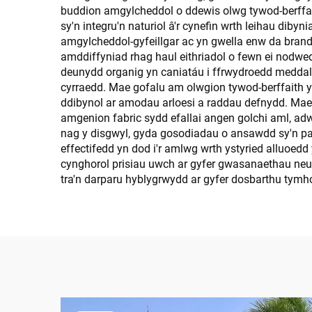
buddion amgylcheddol o ddewis olwg tywod-berffa
sy'n integru'n naturiol â'r cynefin wrth leihau dibyn
amgylcheddol-gyfeillgar ac yn gwella enw da brand
amddiffyniad rhag haul eithriadol o fewn ei nodwed
deunydd organig yn caniatáu i ffrwydroedd meddal d
cyrraedd. Mae gofalu am olwgion tywod-berffaith yn
ddibynol ar amodau arloesi a raddau defnydd. Mae'r
amgenion fabric sydd efallai angen golchi aml, ad
nag y disgwyl, gyda gosodiadau o ansawdd sy'n par
effectifedd yn dod i'r amlwg wrth ystyried alluoedd
cynghorol prisiau uwch ar gyfer gwasanaethau neu 
tra'n darparu hyblygrwydd ar gyfer dosbarthu tymh