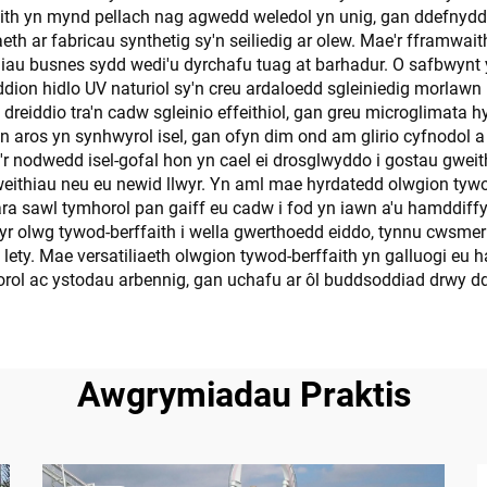
ith yn mynd pellach nag agwedd weledol yn unig, gan ddefnyd
iaeth ar fabricau synthetig sy'n seiliedig ar olew. Mae'r fframwa
iau busnes sydd wedi'u dyrchafu tuag at barhadur. O safbwynt 
dion hidlo UV naturiol sy'n creu ardaloedd sgleiniedig morlawn 
reiddio tra'n cadw sgleinio effeithiol, gan greu microglimata 
 aros yn synhwyrol isel, gan ofyn dim ond am glirio cyfnodol a h
 nodwedd isel-gofal hon yn cael ei drosglwyddo i gostau gweith
weithiau neu eu newid llwyr. Yn aml mae hyrdatedd olwgion tywo
a sawl tymhorol pan gaiff eu cadw i fod yn iawn a'u hamddiffy
 yr olwg tywod-berffaith i wella gwerthoedd eiddo, tynnu cwsmer
lety. Mae versatiliaeth olwgion tywod-berffaith yn galluogi eu
orol ac ystodau arbennig, gan uchafu ar ôl buddsoddiad drwy dd
Awgrymiadau Praktis