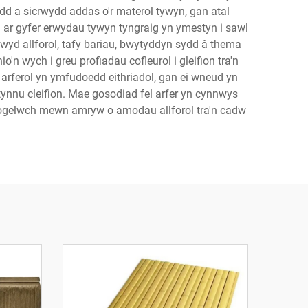
d a sicrwydd addas o'r materol tywyn, gan atal
 ar gyfer erwydau tywyn tyngraig yn ymestyn i sawl
 bwyd allforol, tafy bariau, bwytyddyn sydd â thema
n wych i greu profiadau cofleurol i gleifion tra'n
 arferol yn ymfudoedd eithriadol, gan ei wneud yn
ynnu cleifion. Mae gosodiad fel arfer yn cynnwys
diogelwch mewn amryw o amodau allforol tra'n cadw