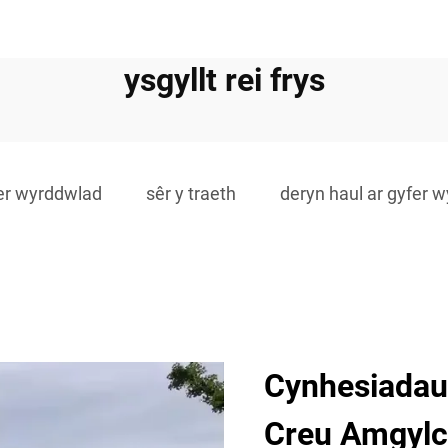
ysgyllt rei frys
fer wyrddwlad
sêr y traeth
deryn haul ar gyfer 
Cynhesiadau 
Creu Amgylc