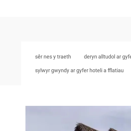
sêr nes y traeth
deryn alltudol ar gy
sylwyr gwyndy ar gyfer hoteli a fflatiau