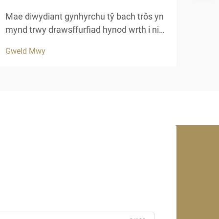
Mae 
un o
Mae diwydiant gynhyrchu tŷ bach trôs yn
arch
mynd trwy drawsffurfiad hynod wrth i ni
Gwel
gan 
agor 2025, gyda deunyddiau newyddiadol
Gweld Mwy
este
a phractisau cynaliadwy sy'n ailsiapio
Mae'
dulliau adeiladu traddodiadol. Mae
craf
gleifion modern a datblygwyr gwestai'n
cynyddu ...