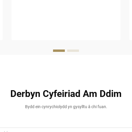
dymor. Mae gwely fwyd ffug wedi dod i'r
amlwg fel opsiwn grymus ar gyfer caerau
tropicaidd, hamdden...
Derbyn Cyfeiriad Am Ddim
Bydd ein cynrychiolydd yn gysylltu â chi fuan.