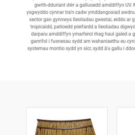
gwrth-dduriant dŵr a galluoedd amddiffyn UV. 
ysgwyddo cynnar tra'n cadw ymddangosiad awdrual s
sector gan gynnwys lleoliadau gwestai, eiddo ar gy
tropicaidd, patioedd preifardd a lleoliadau digwy
darparu amddiffyn ymarferol rhag haul galed a gl
ganrifol i fusnesau sydd am wahaniaethu eu cyni
systemau montio sydd yn sicr, sydd â'u gallu i d