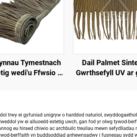
ynnau Tymestnach
Dail Palmet Sint
tig wedi'u Ffwsio â
Gwrthsefyll UV ar 
hesiad 50cmx3m â
Gwddylwriaeth All
ll Gwrthsefyll Tân
adol trwy ei gyfuniad unigryw o harddod naturiol, swyddogaetho
ylweddol yw ei alluoedd estetig uwch, gan fod yr olwg tywod-be
annog eu hiraed chiwio ac archbuilc treuliau mewn sefydliadau
wod-berffaith yn buddsoddiad anhewnsadwy i fusnesau sydd wedi