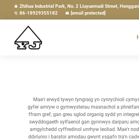
Zhihua Industrial Park, No. 2 Liuyuemadi Street, Hengga
86-18929355182
[email protected]
Mae'r erwyd tywyn tyngraig yn cynrychioli cymys
gyfer amryw o gymwysterau masnachol a phreifardd
ffram gref, gan greu sglod organig sydd yn integr
swyddogaeth sylfaenol gan gynnwys darparu amddiff
amgylchedd cyffredinol unrhyw leoliad. Mae'r no
ddylunio i baratoi amodau gwynt ysgafn tra'n cadw