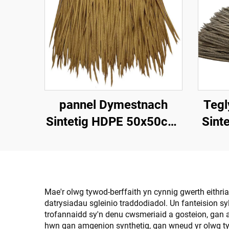
pannel Dymestnach
Tegl
Sintetig HDPE 50x50cm,
Sinte
Gwrthsefyll UV 15
Chyn
mlynedd ar gyfer
Gwe
Gwestai Tropicaidd
Mae'r olwg tywod-berffaith yn cynnig gwerth eithri
datrysiadau sgleinio traddodiadol. Un fanteision s
trofannaidd sy'n denu cwsmeriaid a gosteion, gan 
hwn gan amgenion synthetig, gan wneud yr olwg ty