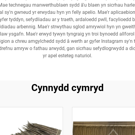
Mae technegau manwerthublaen sydd â'u blaen yn sicrhau harled
y'n gwneud yr erwydau hyn yn felly apelio. Mae'r aplicaebion
fer tyddyn, sefydliadau ar y traeth, ardaloedd pwll, facylioedd
ddiadau arbennig. Mae'r strwythau sglod amrywiol hyn yn gweithio'
aw ysgafn. Mae'r erwyd tywyn tyngraig yn troi bynoedd allforol
gion a chreu amgylchedd sydd â werth ar gyfer Instagram sy'n t
dodrefnu amryw o fathau arwydd, gan sicrhau sefydlogrwydd a 
yr apel esteteg naturiol.
Cynnydd cymryd