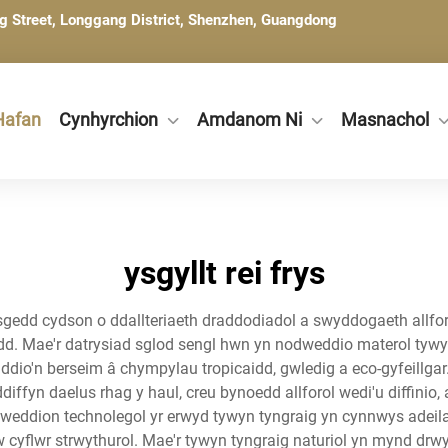
ng Street, Longgang District, Shenzhen, Guangdong
Hafan
Cynhyrchion
Amdanom Ni
Masnachol
ysgyllt rei frys
gedd cydson o ddallteriaeth draddodiadol a swyddogaeth allforo
. Mae'r datrysiad sglod sengl hwn yn nodweddio materol tywyn
eiddio'n berseim â chympylau tropicaidd, gwledig a eco-gyfeillg
yn daelus rhag y haul, creu bynoedd allforol wedi'u diffinio, 
dweddion technolegol yr erwyd tywyn tyngraig yn cynnwys adeil
 cyflwr strwythurol. Mae'r tywyn tyngraig naturiol yn mynd drwy