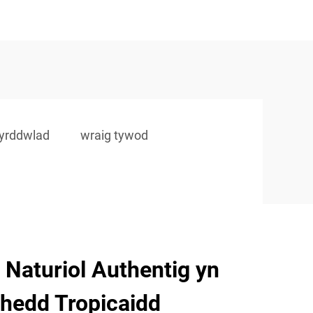
wyrddwlad
wraig tywod
Naturiol Authentig yn
hedd Tropicaidd