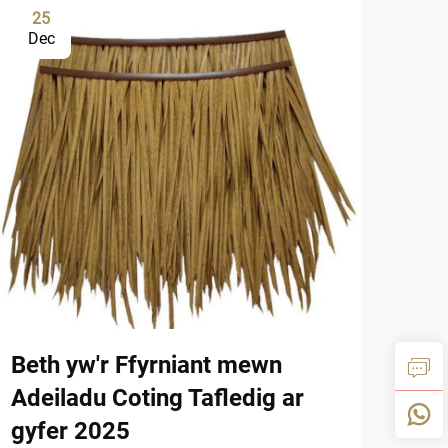
25
1
Dec
De
Beth yw'r Ffyrniant mewn
Cro
Adeiladu Coting Tafledig ar
Dru
gyfer 2025