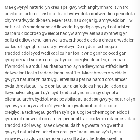
Mae gwyryd naturiol yn creu apel gwylwch anghymharol sy'n troi
adeiladau arferol i feistrdaith archwbyddol â nodweddion penodol a
chymeradwydd di-baen. Mae'r testunau organig, amryweddion lliw
naturiol, a'r ymddangosiad llawddatblygedig o gwyryd naturiol yn
darparu diddordeb gweledol nad yw amrywiaethau synthetig yn
gallu ei adlewyrchu, gan wella gwerthoedd eiddo a chreu arwyddion
cofleurol i gynghreiriaid a ymweliwyr. Defnyddir technegau
traddodiadol sydd wedi cael eu hanfon lawr o genhedloedd gan
gynghreiriaid sgilus i greu patrymau creiglyd ddadleu, elfennau
ffwrnodol, a arddulliau rhanbarthol sy'n adlewyrchu etifeddiaeth
ddiwydiant leol a traddodiadau craffter. Mae'r broses o weiddio
gwyryd naturiol yn datblygu effeithiau patina hardd dros amser,
gyda throsiadau lliw o doniau aur a gafodd eu hhestio i ddoniau
llwyd-silver elegaint sy'n cyd-fynd â chynefin amgylchynol a
elfennau archwbyddol. Mae posibiliadau addasu gwyryd naturiol yn
cynnwys amrywiaeth o'rhyweddau gwahanol, addurniadau
creiglyd, a technegau gorffen sy'n galluogi perchennogion eiddo i
gyrraedd nodweddion esteteg penodol tra'n cadw ymddangosiadau
traddodiadol awag. Mae diwydau daith a gwestai yn gwerthu
gwyryd naturiol yn uchel am greu profiadau awag sy'n tynnu
ymweliwyr sydd yn chwilio am gysylltiad â'u hetholedigaeth a