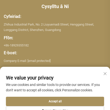
Cysylltu â Ni
Cyfeiriad:
Zhihua Industrial Park, No. 2 Liuyuemadi Street, Henggang Street,
Longgang District, Shenzhen, Guangdong
Ffôn:
+86-18929355182
E-bost:
Company E-mail:
[email protected]
We value your privacy
We use cookies and similar tools to provide our services. If you
don't want to accept all cookies, click Personalize cookies.
Hawlfraint © 2026 Shenzhen Yujing Building Material Co. LTD. Cedwir pob
hawl. -
Polisi Preifatrwydd
Accept all