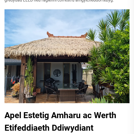
gredydau LEED neu raglenni cofrestru amgylcheddol tebyg.
Apel Estetig Amharu ac Werth
Etifeddiaeth Ddiwydiant