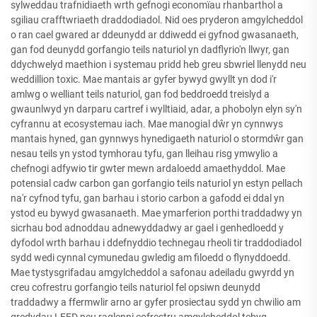
sylweddau trafnidiaeth wrth gefnogi economïau rhanbarthol a
sgiliau crafftwriaeth draddodiadol. Nid oes pryderon amgylcheddol
o ran cael gwared ar ddeunydd ar ddiwedd ei gyfnod gwasanaeth,
gan fod deunydd gorfangio teils naturiol yn dadflyrio'n llwyr, gan
ddychwelyd maethion i systemau pridd heb greu sbwriel llenydd neu
weddillion toxic. Mae mantais ar gyfer bywyd gwyllt yn dod i'r
amlwg o welliant teils naturiol, gan fod beddroedd treislyd a
gwaunlwyd yn darparu cartref i wylltiaid, adar, a phobolyn elyn sy'n
cyfrannu at ecosystemau iach. Mae manogial dŵr yn cynnwys
mantais hyned, gan gynnwys hynedigaeth naturiol o stormdŵr gan
nesau teils yn ystod tymhorau tyfu, gan lleihau risg ymwylio a
chefnogi adfywio tir gwter mewn ardaloedd amaethyddol. Mae
potensial cadw carbon gan gorfangio teils naturiol yn estyn pellach
na'r cyfnod tyfu, gan barhau i storio carbon a gafodd ei ddal yn
ystod eu bywyd gwasanaeth. Mae ymarferion porthi traddadwy yn
sicrhau bod adnoddau adnewyddadwy ar gael i genhedloedd y
dyfodol wrth barhau i ddefnyddio technegau rheoli tir traddodiadol
sydd wedi cynnal cymunedau gwledig am filoedd o flynyddoedd.
Mae tystysgrifadau amgylcheddol a safonau adeiladu gwyrdd yn
creu cofrestru gorfangio teils naturiol fel opsiwn deunydd
traddadwy a ffermwlir arno ar gyfer prosiectau sydd yn chwilio am