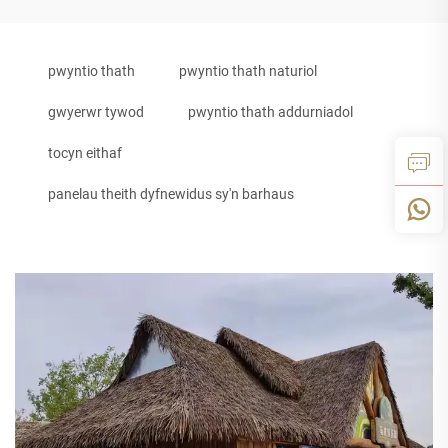
pwyntio thath
pwyntio thath naturiol
gwyerwr tywod
pwyntio thath addurniadol
tocyn eithaf
panelau theith dyfnewidus sy'n barhaus