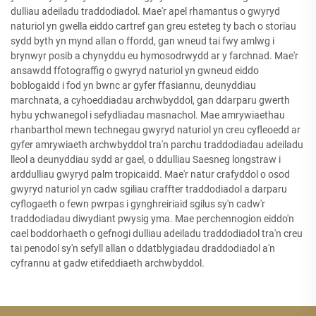
dulliau adeiladu traddodiadol. Mae'r apel rhamantus o gwyryd
naturiol yn gwella eiddo cartref gan greu esteteg ty bach o storïau
sydd byth yn mynd allan o ffordd, gan wneud tai fwy amlwg i
brynwyr posib a chynyddu eu hymosodrwydd ar y farchnad. Mae'r
ansawdd ffotograffig o gwyryd naturiol yn gwneud eiddo
boblogaidd i fod yn bwnc ar gyfer ffasiannu, deunyddiau
marchnata, a cyhoeddiadau archwbyddol, gan ddarparu gwerth
hybu ychwanegol i sefydliadau masnachol. Mae amrywiaethau
rhanbarthol mewn technegau gwyryd naturiol yn creu cyfleoedd ar
gyfer amrywiaeth archwbyddol tra'n parchu traddodiadau adeiladu
lleol a deunyddiau sydd ar gael, o ddulliau Saesneg longstraw i
arddulliau gwyryd palm tropicaidd. Mae'r natur crafyddol o osod
gwyryd naturiol yn cadw sgiliau craffter traddodiadol a darparu
cyflogaeth o fewn pwrpas i gynghreiriaid sgilus sy'n cadw'r
traddodiadau diwydiant pwysig yma. Mae perchennogion eiddo'n
cael boddorhaeth o gefnogi dulliau adeiladu traddodiadol tra'n creu
tai penodol sy'n sefyll allan o ddatblygiadau draddodiadol a'n
cyfrannu at gadw etifeddiaeth archwbyddol.