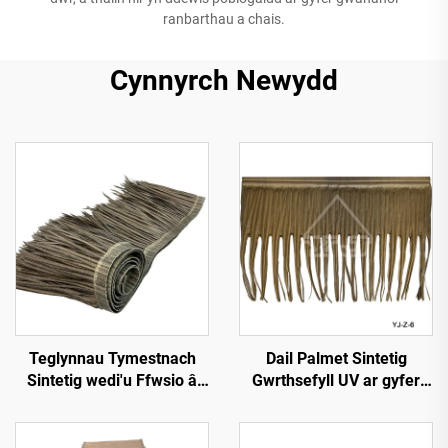
ranbarthau a chais.
Cynnyrch Newydd
Teglynnau Tymestnach
Dail Palmet Sintetig
Sintetig wedi'u Ffwsio â
Gwrthsefyll UV ar gyfer
Chynhesiad 50cmx3m â
Gwddylwriaeth Allforol
Gwell Gwrthsefyll Tân