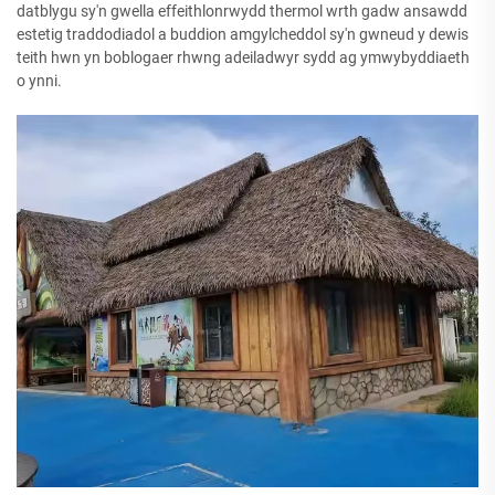
datblygu sy'n gwella effeithlonrwydd thermol wrth gadw ansawdd
estetig traddodiadol a buddion amgylcheddol sy'n gwneud y dewis
teith hwn yn boblogaer rhwng adeiladwyr sydd ag ymwybyddiaeth
o ynni.