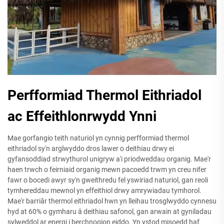
Perfformiad Thermol Eithriadol
ac Effeithlonrwydd Ynni
Mae gorfangio teith naturiol yn cynnig perfformiad thermol
eithriadol sy'n arglwyddo dros lawer o deithiau drwy ei
gyfansoddiad strwythurol unigryw a'i priodweddau organig. Mae'r
haen trwch o feirniaid organig mewn pacoedd trwm yn creu nifer
fawr o bocedi awyr sy'n gweithredu fel yswiriad naturiol, gan reoli
tymhereddau mewnol yn effeithiol drwy amrywiadau tymhorol.
Mae'r barriâr thermol eithriadol hwn yn lleihau trosglwyddo cynnesu
hyd at 60% o gymharu â deithiau safonol, gan arwain at gyniladau
sylweddol ar energi i berchnogion eiddo. Yn ystod misoedd haf