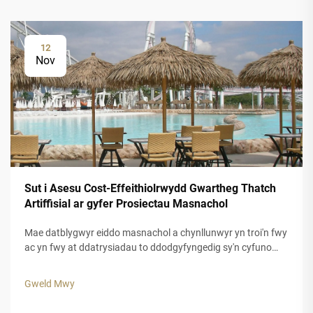
12
Nov
Sut i Asesu Cost-Effeithiolrwydd Gwartheg Thatch
Artiffisial ar gyfer Prosiectau Masnachol
Mae datblygwyr eiddo masnachol a chynllunwyr yn troi'n fwy
ac yn fwy at ddatrysiadau to ddodgyfyngedig sy'n cyfuno
carnedd esteteg â pharhad hir dymor. Mae gwely fwyd ffug
wedi dod i'r amlwg fel opsiwn grymus ar gyfer caerau
Gweld Mwy
tropicaidd, hamdden...