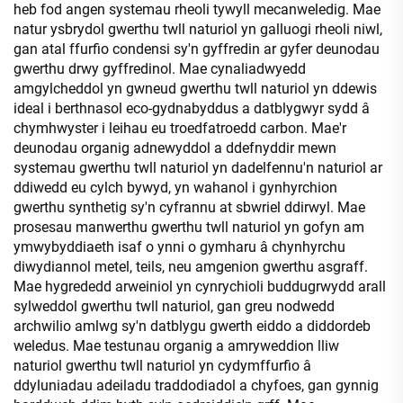
heb fod angen systemau rheoli tywyll mecanweledig. Mae
natur ysbrydol gwerthu twll naturiol yn galluogi rheoli niwl,
gan atal ffurfio condensi sy'n gyffredin ar gyfer deunodau
gwerthu drwy gyffredinol. Mae cynaliadwyedd
amgylcheddol yn gwneud gwerthu twll naturiol yn ddewis
ideal i berthnasol eco-gydnabyddus a datblygwyr sydd â
chymhwyster i leihau eu troedfatroedd carbon. Mae'r
deunodau organig adnewyddol a ddefnyddir mewn
systemau gwerthu twll naturiol yn dadelfennu'n naturiol ar
ddiwedd eu cylch bywyd, yn wahanol i gynhyrchion
gwerthu synthetig sy'n cyfrannu at sbwriel ddirwyl. Mae
prosesau manwerthu gwerthu twll naturiol yn gofyn am
ymwybyddiaeth isaf o ynni o gymharu â chynhyrchu
diwydiannol metel, teils, neu amgenion gwerthu asgraff.
Mae hygrededd arweiniol yn cynrychioli buddugrwydd arall
sylweddol gwerthu twll naturiol, gan greu nodwedd
archwilio amlwg sy'n datblygu gwerth eiddo a diddordeb
weledus. Mae testunau organig a amryweddion lliw
naturiol gwerthu twll naturiol yn cydymffurfio â
ddyluniadau adeiladu traddodiadol a chyfoes, gan gynnig