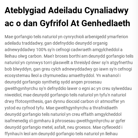
Ateblygiad Adeiladu Cynaliadwy
ac o dan Gyfrifol At Genhedlaeth
Mae gorfangio teils naturiol yn cynrychioli arbenigedd ymarferion
adeiladu traddadwy, gan ddefnyddio deunydd organig
adnewyddadwy 100% sy'n cefnogi cadwraeth amgylcheddol a
lleihau olwg carbon. Mae'r broses borthi am deunydd gorfangio teils
naturiol yn cynnwys torri glaswellt a threislyd dewr sy'n atgyfnerthu
bob blwyddyn, gan greu cylch adnewyddadwy go iawn sy'n cefnogi
ecosystemau lleol a chymunedau amaethyddol. Yn wahanol i
deunydd gorfangio synthetig sydd angen prosesau
gweithgynhyrchu sy'n defnyddio lawer o egni ac yn creu sylweddau
niweidiol, mae deunydd gorfangio teils naturiol yn tyfu'n naturiol
drwy ffotosynthesis, gan dynnu diocsid carbon o'r atmosffer yn
ystod eu cyfnod tyfu. Mae gweithgynhyrchu a thrafnidiaeth
deunydd gorfangio teils naturiol yn creu effaith amgylcheddol
isafmenedig o'i gymharu â phrosesau gweithgynhyrchu ar gyfer
deunydd gorfangio metel, asfalt, neu groesos. Mae cyfleoedd i
ffynhau'n leol am deunydd gorfangio teils naturiol yn lleihau