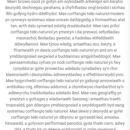
Mae'r broses osod yn gofyn am wybodaeth arbenigol am baratoi
deunydd, dechnegau gwahanu, a chyfrifiadau ongl briodol i sicrhau
llifo gollyng hydro ddelfrydol. Mae corffangio teilo naturiol modern
yn cynnwys systemau islaw-orwain datblygedig a thriniaethau atal
tan, wrth dalu cymeriad estetig draddodiadol. Mae cais prifol
corffangio teilo naturiol yn ymestyn i dai preswyl, sefydliadau
masnachol, lleoliadau gwestai, a hadeiliau etifeddiaeth
ddiwylliannol. Mae tŷnos wledig, amaethau eco, bwyty, a
fframwaith yn dewis corffangio teilo naturiol yn aml am ei
ymddangosiad awgwlad a buddiannau amgylcheddogol. Mae
pensaerndodau cyfoes yn nodi corffangio teilo naturiol yn fwy
cynyddol ar gyfer prosiectau adeiladu cynaliadwy sy'n rhoi
blaenoriaeth i deunyddiau adnewyddadwy a effeithlonrwydd ynni.
Mae hygyrchedd corffangio teilo naturiol yn galluogi amrywiaeth o
arddulliau crig, elfennau addurnol, a chymhwyso rhanbarthol sy'n
adlewyrchu traddodiadau adeiladu lleol. Mae cais geograffig yn
ymestyn o gottages y wladwriaeth Saesneg i amaethau traeth
tropicaidd, gan ddangos ymddangosiad a swyddogaeth byd-eang
systemau corffangio teilo naturiol. Mae dewis y deunydd ar gyfer
corffangio teilo naturiol yn dibynnu ar gyrraedd leol, amodau
hinsawdd, a gofynion perfformiad penodol, gyda thalin cwrn, adwy
dŵr, a thalin hir yn ddewis poblogaidd ar gyfer gwahanol