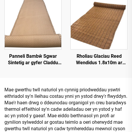
Panneli Bambŵ Sgwar
Rholiau Glaciau Reed
Sintetig ar gyfer Claddu
Wendidus 1.8x10m ar
Walliau Mewnol a Thramor
gyfer Sgrinio Preifatrwydd
Mae gwerthu twll naturiol yn cynnig priodweddau yswtri
eithriadol sy'n lleihau costau ynni yn ystod drwy'r flwyddyn.
Mae'r haen drwg o ddeunodau organigol yn creu baradwys
thermol effeithiol sy'n cadw adeiladau oer yn ystod y haf
ac yn ystod y gaeaf. Mae eiddo berthnasol yn profi ar
gynilion sylweddol ar gostau teimlo a oeri oherwydd mae
gwerthu twll naturiol yn cadw tymhereddau mewnol cyson