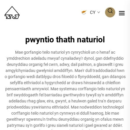
CY
pwyntio thath naturiol
Mae gorfangio teilo naturiol yn cynrychioli un o henaf ac
ymddrechion adeiladu mwyaf cynaliadwy'r dynol, gan ddefnyddio
deunyddiau organig fel cwrn, adwy, dail palmon, a glaswellt i greu
amgylchyniadau gwelyniol amddiffyn. Mae'r dull traddodiadol hwn
o gorfangio wedi datblygu dros filoedd o flynyddoedd, gan ddangos
sefyllfa eithriadol a hygyrchedd ar draws hinsawdd a chleifion
pensaernïaeth amrywiol. Mae systemau corffangio teilo naturiol yn
brif swyddogaeth fel barriadau gwrthwydro tywyll sy'n amddiffyn
adeiladau rhag glaw, eira, gwynt, a heulwen galed tra'n darparu
priodweddau yswiriannu eithriadol. Mae nodweddion technolegol
corffangio teilo naturiol yn cynnwys ei ddull haenog, ble mae
gweithwyr sgwennu'n trefnu deunyddiau organig yn ofalus mewn
patrymau sy'n gorlifo i greu sianeli naturiol i gael gwared ar ddŵr.