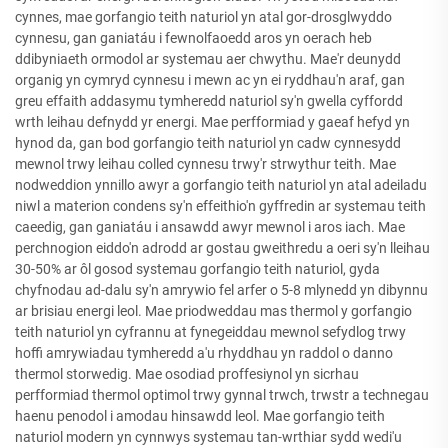
cynnes, mae gorfangio teith naturiol yn atal gor-drosglwyddo
cynnesu, gan ganiatáu i fewnolfaoedd aros yn oerach heb
ddibyniaeth ormodol ar systemau aer chwythu. Mae'r deunydd
organig yn cymryd cynnesu i mewn ac yn ei ryddhau'n araf, gan
greu effaith addasymu tymheredd naturiol sy'n gwella cyffordd
wrth leihau defnydd yr energi. Mae perfformiad y gaeaf hefyd yn
hynod da, gan bod gorfangio teith naturiol yn cadw cynnesydd
mewnol trwy leihau colled cynnesu trwy'r strwythur teith. Mae
nodweddion ynnillo awyr a gorfangio teith naturiol yn atal adeiladu
niwl a materion condens sy'n effeithio'n gyffredin ar systemau teith
caeedig, gan ganiatáu i ansawdd awyr mewnol i aros iach. Mae
perchnogion eiddo'n adrodd ar gostau gweithredu a oeri sy'n lleihau
30-50% ar ôl gosod systemau gorfangio teith naturiol, gyda
chyfnodau ad-dalu sy'n amrywio fel arfer o 5-8 mlynedd yn dibynnu
ar brisiau energi leol. Mae priodweddau mas thermol y gorfangio
teith naturiol yn cyfrannu at fynegeiddau mewnol sefydlog trwy
hoffi amrywiadau tymheredd a'u rhyddhau yn raddol o danno
thermol storwedig. Mae osodiad proffesiynol yn sicrhau
perfformiad thermol optimol trwy gynnal trwch, trwstr a technegau
haenu penodol i amodau hinsawdd leol. Mae gorfangio teith
naturiol modern yn cynnwys systemau tan-wrthiar sydd wedi'u