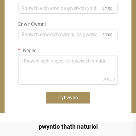
0/100
Enw'r Cwmni
0/200
Neges
0/1000
Cyflwyno
pwyntio thath naturiol