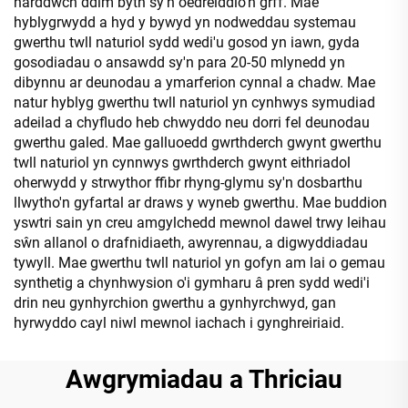
harddwch ddim byth sy'n oedreiddio'n grff. Mae
hyblygrwydd a hyd y bywyd yn nodweddau systemau
gwerthu twll naturiol sydd wedi'u gosod yn iawn, gyda
gosodiadau o ansawdd sy'n para 20-50 mlynedd yn
dibynnu ar deunodau a ymarferion cynnal a chadw. Mae
natur hyblyg gwerthu twll naturiol yn cynhwys symudiad
adeilad a chyfludo heb chwyddo neu dorri fel deunodau
gwerthu galed. Mae galluoedd gwrthderch gwynt gwerthu
twll naturiol yn cynnwys gwrthderch gwynt eithriadol
oherwydd y strwythor ffibr rhyng-glymu sy'n dosbarthu
llwytho'n gyfartal ar draws y wyneb gwerthu. Mae buddion
yswtri sain yn creu amgylchedd mewnol dawel trwy leihau
sŵn allanol o drafnidiaeth, awyrennau, a digwyddiadau
tywyll. Mae gwerthu twll naturiol yn gofyn am lai o gemau
synthetig a chynhwysion o'i gymharu â pren sydd wedi'i
drin neu gynhyrchion gwerthu a gynhyrchwyd, gan
hyrwyddo cayl niwl mewnol iachach i gynghreiriaid.
Awgrymiadau a Thriciau