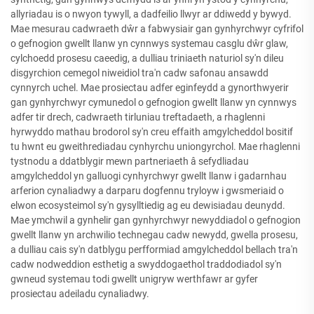
allyriadau is o nwyon tywyll, a dadfeilio llwyr ar ddiwedd y bywyd.
Mae mesurau cadwraeth dŵr a fabwysiair gan gynhyrchwyr cyfrifol
o gefnogion gwellt llanw yn cynnwys systemau casglu dŵr glaw,
cylchoedd prosesu caeedig, a dulliau triniaeth naturiol sy'n dileu
disgyrchion cemegol niweidiol tra'n cadw safonau ansawdd
cynnyrch uchel. Mae prosiectau adfer eginfeydd a gynorthwyerir
gan gynhyrchwyr cymunedol o gefnogion gwellt llanw yn cynnwys
adfer tir drech, cadwraeth tirluniau treftadaeth, a rhaglenni
hyrwyddo mathau brodorol sy'n creu effaith amgylcheddol bositif
tu hwnt eu gweithrediadau cynhyrchu uniongyrchol. Mae rhaglenni
tystnodu a ddatblygir mewn partneriaeth â sefydliadau
amgylcheddol yn galluogi cynhyrchwyr gwellt llanw i gadarnhau
arferion cynaliadwy a darparu dogfennu tryloyw i gwsmeriaid o
elwon ecosysteimol sy'n gysylltiedig ag eu dewisiadau deunydd.
Mae ymchwil a gynhelir gan gynhyrchwyr newyddiadol o gefnogion
gwellt llanw yn archwilio technegau cadw newydd, gwella prosesu,
a dulliau cais sy'n datblygu perfformiad amgylcheddol bellach tra'n
cadw nodweddion esthetig a swyddogaethol traddodiadol sy'n
gwneud systemau todi gwellt unigryw werthfawr ar gyfer
prosiectau adeiladu cynaliadwy.