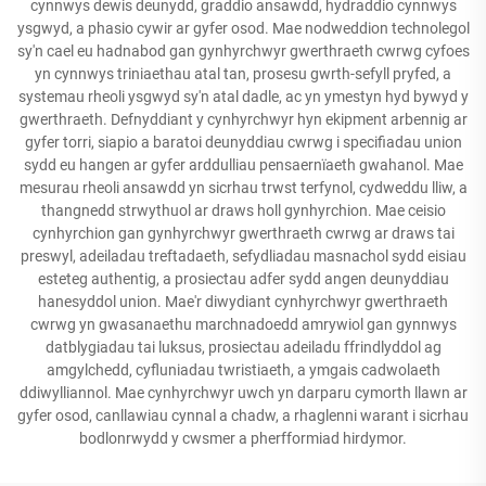
cynnwys dewis deunydd, graddio ansawdd, hydraddio cynnwys
ysgwyd, a phasio cywir ar gyfer osod. Mae nodweddion technolegol
sy'n cael eu hadnabod gan gynhyrchwyr gwerthraeth cwrwg cyfoes
yn cynnwys triniaethau atal tan, prosesu gwrth-sefyll pryfed, a
systemau rheoli ysgwyd sy'n atal dadle, ac yn ymestyn hyd bywyd y
gwerthraeth. Defnyddiant y cynhyrchwyr hyn ekipment arbennig ar
gyfer torri, siapio a baratoi deunyddiau cwrwg i specifiadau union
sydd eu hangen ar gyfer arddulliau pensaernïaeth gwahanol. Mae
mesurau rheoli ansawdd yn sicrhau trwst terfynol, cydweddu lliw, a
thangnedd strwythuol ar draws holl gynhyrchion. Mae ceisio
cynhyrchion gan gynhyrchwyr gwerthraeth cwrwg ar draws tai
preswyl, adeiladau treftadaeth, sefydliadau masnachol sydd eisiau
esteteg authentig, a prosiectau adfer sydd angen deunyddiau
hanesyddol union. Mae'r diwydiant cynhyrchwyr gwerthraeth
cwrwg yn gwasanaethu marchnadoedd amrywiol gan gynnwys
datblygiadau tai luksus, prosiectau adeiladu ffrindlyddol ag
amgylchedd, cyfluniadau twristiaeth, a ymgais cadwolaeth
ddiwylliannol. Mae cynhyrchwyr uwch yn darparu cymorth llawn ar
gyfer osod, canllawiau cynnal a chadw, a rhaglenni warant i sicrhau
bodlonrwydd y cwsmer a pherfformiad hirdymor.