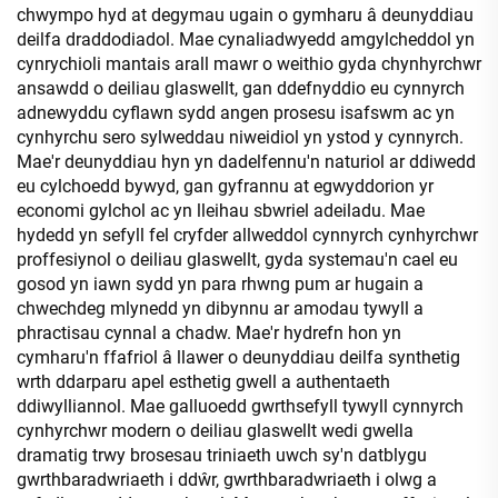
chwympo hyd at degymau ugain o gymharu â deunyddiau
deilfa draddodiadol. Mae cynaliadwyedd amgylcheddol yn
cynrychioli mantais arall mawr o weithio gyda chynhyrchwr
ansawdd o deiliau glaswellt, gan ddefnyddio eu cynnyrch
adnewyddu cyflawn sydd angen prosesu isafswm ac yn
cynhyrchu sero sylweddau niweidiol yn ystod y cynnyrch.
Mae'r deunyddiau hyn yn dadelfennu'n naturiol ar ddiwedd
eu cylchoedd bywyd, gan gyfrannu at egwyddorion yr
economi gylchol ac yn lleihau sbwriel adeiladu. Mae
hydedd yn sefyll fel cryfder allweddol cynnyrch cynhyrchwr
proffesiynol o deiliau glaswellt, gyda systemau'n cael eu
gosod yn iawn sydd yn para rhwng pum ar hugain a
chwechdeg mlynedd yn dibynnu ar amodau tywyll a
phractisau cynnal a chadw. Mae'r hydrefn hon yn
cymharu'n ffafriol â llawer o deunyddiau deilfa synthetig
wrth ddarparu apel esthetig gwell a authentaeth
ddiwylliannol. Mae galluoedd gwrthsefyll tywyll cynnyrch
cynhyrchwr modern o deiliau glaswellt wedi gwella
dramatig trwy brosesau triniaeth uwch sy'n datblygu
gwrthbaradwriaeth i ddŵr, gwrthbaradwriaeth i olwg a