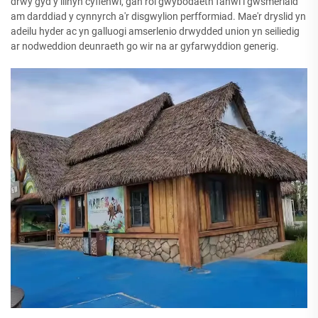
drwy gyd y llinyn cyflenwi, gan roi gwybodaeth fanwl i gwsmeriaid
am darddiad y cynnyrch a'r disgwylion perfformiad. Mae'r dryslid yn
adeilu hyder ac yn galluogi amserlenio drwydded union yn seiliedig
ar nodweddion deunraeth go wir na ar gyfarwyddion generig.