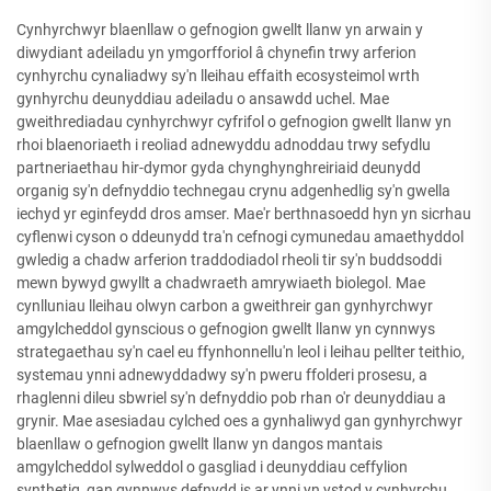
Cynhyrchwyr blaenllaw o gefnogion gwellt llanw yn arwain y
diwydiant adeiladu yn ymgorfforiol â chynefin trwy arferion
cynhyrchu cynaliadwy sy'n lleihau effaith ecosysteimol wrth
gynhyrchu deunyddiau adeiladu o ansawdd uchel. Mae
gweithrediadau cynhyrchwyr cyfrifol o gefnogion gwellt llanw yn
rhoi blaenoriaeth i reoliad adnewyddu adnoddau trwy sefydlu
partneriaethau hir-dymor gyda chynghynghreiriaid deunydd
organig sy'n defnyddio technegau crynu adgenhedlig sy'n gwella
iechyd yr eginfeydd dros amser. Mae'r berthnasoedd hyn yn sicrhau
cyflenwi cyson o ddeunydd tra'n cefnogi cymunedau amaethyddol
gwledig a chadw arferion traddodiadol rheoli tir sy'n buddsoddi
mewn bywyd gwyllt a chadwraeth amrywiaeth biolegol. Mae
cynlluniau lleihau olwyn carbon a gweithreir gan gynhyrchwyr
amgylcheddol gynscious o gefnogion gwellt llanw yn cynnwys
strategaethau sy'n cael eu ffynhonnellu'n leol i leihau pellter teithio,
systemau ynni adnewyddadwy sy'n pweru ffolderi prosesu, a
rhaglenni dileu sbwriel sy'n defnyddio pob rhan o'r deunyddiau a
grynir. Mae asesiadau cylched oes a gynhaliwyd gan gynhyrchwyr
blaenllaw o gefnogion gwellt llanw yn dangos mantais
amgylcheddol sylweddol o gasgliad i deunyddiau ceffylion
synthetig, gan gynnwys defnydd is ar ynni yn ystod y cynhyrchu,