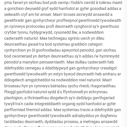
yma fanwl yn sicrhau bod pob swmp i fodâi'n cwrdd â tolerau maint
a gorichion dwysedd gryf sydd hanfodol ar gyfer gosodiad addas a
seilwaith cryf am hir amser. Mae'r broses sicrwydd ansawdd a
gweithredir gan gynhyrchwyr proffesiynol gwerthoedd tywodwaith
yn cynnwys protocolau profi deunraeth cynghorol sy'n gwerthuso
cryfder tynnu, hyblygrwydd, cysonedd lliw, a nodweddion
cadwraeth naturiol. Mae technegau sgrinio uwch yn dileu
deunraethau gwael tra bod systemau graddio'n categori
cynhyrchion yn ôl goofnodiadau apwyntiol penodol, gan sicrhau
bod cwsmeriaid yn derbyn deunraethau sy'n addas i'w hymmnydd
penodol a manylion pensaernïaeth. Mae dulliau cadwraeth heb
ddefnyddio cemegau a ddatblygwyd gan gynhyrchwyr creadigol
gwerthoedd tywodwaith yn estyn bywyd deunraeth heb amharu ar
ddiogelwch amgylcheddol na nodweddion niwl naturiol. Mae'r
brosesau hyn yn cynnwys beiriadau sychu rheoli, rhagoriaethau
ffwggl ganfodol naturiol sydd â'u ffynhonnell yn echrynnau
planhigion, a thriniaethau diogelwch sy'n datblygu gwrthgariad
tywyll tra'n cadw integreiddiaeth organig sydd hanfodol ar gyfer
perfformiad thermol addas. Mae systemau tracio a ddefnyddir gan
gynhyrchwyr gwerthoedd tywodwaith adnabyddus yn dogfennu
tarddiadau deunraeth, dyddiadau prosesu, a metregau ansawdd