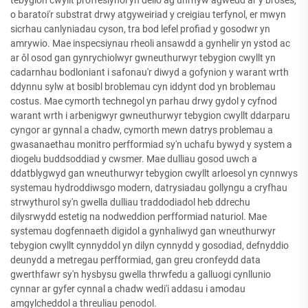
tebygion cwyllt proffesiynol yn delio ag unrhyw agwedd ar y broses,
o baratoi'r substrat drwy atgyweiriad y creigiau terfynol, er mwyn
sicrhau canlyniadau cyson, tra bod lefel profiad y gosodwr yn
amrywio. Mae inspecsiynau rheoli ansawdd a gynhelir yn ystod ac
ar ôl osod gan gynrychiolwyr gwneuthurwyr tebygion cwyllt yn
cadarnhau bodloniant i safonau'r diwyd a gofynion y warant wrth
ddynnu sylw at bosibl broblemau cyn iddynt dod yn broblemau
costus. Mae cymorth technegol yn parhau drwy gydol y cyfnod
warant wrth i arbenigwyr gwneuthurwyr tebygion cwyllt ddarparu
cyngor ar gynnal a chadw, cymorth mewn datrys problemau a
gwasanaethau monitro perfformiad sy'n uchafu bywyd y system a
diogelu buddsoddiad y cwsmer. Mae dulliau gosod uwch a
ddatblygwyd gan wneuthurwyr tebygion cwyllt arloesol yn cynnwys
systemau hydroddiwsgo modern, datrysiadau gollyngu a cryfhau
strwythurol sy'n gwella dulliau traddodiadol heb ddrechu
dilysrwydd estetig na nodweddion perfformiad naturiol. Mae
systemau dogfennaeth digidol a gynhaliwyd gan wneuthurwyr
tebygion cwyllt cynnyddol yn dilyn cynnydd y gosodiad, defnyddio
deunydd a metregau perfformiad, gan greu cronfeydd data
gwerthfawr sy'n hysbysu gwella thrwfedu a galluogi cynllunio
cynnar ar gyfer cynnal a chadw wedi'i addasu i amodau
amgylcheddol a threuliau penodol.