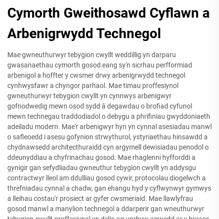
Cymorth Gweithosawd Cyflawn a
Arbenigrwydd Technegol
Mae gwneuthurwyr tebygion cwyllt weddillig yn darparu
gwasanaethau cymorth gosod eang sy'n sicrhau perfformiad
arbenigol a hoffter y cwsmer drwy arbenigrwydd technegol
cynhwysfawr a chyngor parhaol. Mae timau proffesiynol
gwneuthurwyr tebygion cwyllt yn cynnwys arbenigwyr
gofnodwedig mewn osod sydd â degawdau o brofiad cyfunol
mewn technegau traddodiadol o debygu a phrifiniau gwyddoniaeth
adeiladu modern. Mae'r arbenigwyr hyn yn cynnal asesiadau manwl
o safleoedd i asesu gofynion strwythurol, ystyriaethau hinsawdd a
chydnawsedd architecthuraidd cyn argymell dewisiadau penodol o
ddeunyddiau a chyfrinachau gosod. Mae rhaglenni hyfforddi a
gynigir gan sefydliadau gwneuthur tebygion cwyllt yn addysgu
contractwyr lleol am ddulliau gosod cywir, protocolau diogelwch a
threfniadau cynnal a chadw, gan ehangu hyd y cyflwynwyr gymwys
a lleihau costau'r prosiect ar gyfer cwsmeriaid. Mae llawlyfrau
gosod manwl a manylion technegol a ddarperir gan wneuthurwyr