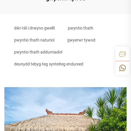
dŵr-tâl i drwyno gwellt
pwyntio thath
pwyntio thath naturiol
gwyerwr tywod
pwyntio thath addurniadol
deunydd tebyg-teg synteiteg endureed