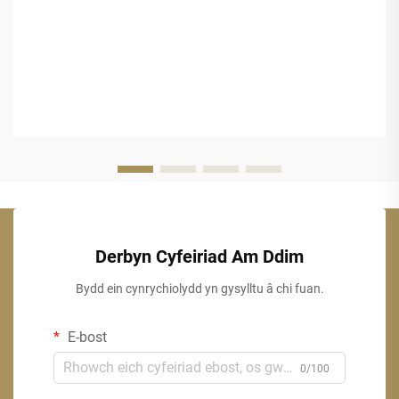
Derbyn Cyfeiriad Am Ddim
Bydd ein cynrychiolydd yn gysylltu â chi fuan.
E-bost
0/100