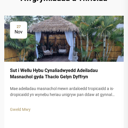
27
Nov
Sut i Wellu Hybu Cynaliadwyedd Adeiladau
Masnachol gyda Thaclo Gelyn Dyffryn
Mae adeiladau masnachol mewn ardaloedd tropicaidd a is-
dropicaidd yn wynebu heriau unigryw pan ddaw at gynnal
ymddangosiad esthetig tra bod siŵr o hyd-drafod hir dymor.
Mae deunyddiau traddodiadol ar gyfer to, a chwarae, yn aml
Gweld Mwy
yn methu pan gaiff eu rhoi i agored i'w gofodolaeth gryf.