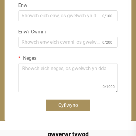
Enw
0/100
Enw'r Cwmni
0/200
Neges
0/1000
Cyflwyno
gwyerwr tywod