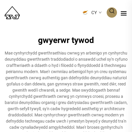
CY
gwyerwr tywod
Mae cynhyrchydd gwerthraethiau cwrwg yn arbenigo yn cynhyrchu
deunyddiau gwerthraeth traddodiadol o ansawdd uchel sy'n cyfuno
crafftwriaeth a ddaeth o hyd i filoedd o flynyddoedd â thechnegau
peiriannu modern. Mae'r cwmnïau arbenigol hyn yn creu systemau
gwerthraeth cwrwg authentig gan ddefnyddio deunyddiau naturiol
gofalus o dan ddewis, gan gynnwys straw gwenith, reed dŵr, reed
gwenith wedi'i chwareli, a sedge. Mae swyddogaeth bennaf
cynhyrchydd gwerthraeth cwrwg yn cynnwys croesi, prosesu a
baratoi deunyddiau organig i greu datrysiadau gwerthraeth cadarn,
gwrth-sefyll tywyll, sy'n cadw hygrededd aesthetig yr architecure
draddodiadol. Mae cynhyrchwyr gwerthraeth cwrwg modern yn
defnyddio technegau cadw uwch i ymestyn bywyd y deunydd tra'n
cadw cynaliadwyedd amgylcheddol. Mae'r broses gynhyrchu'n