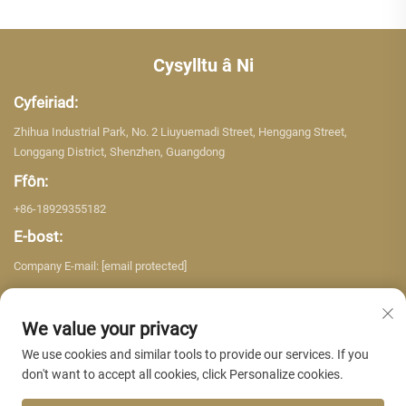
Cysylltu â Ni
Cyfeiriad:
Zhihua Industrial Park, No. 2 Liuyuemadi Street, Henggang Street,
Longgang District, Shenzhen, Guangdong
Ffôn:
+86-18929355182
E-bost:
Company E-mail:
[email protected]
We value your privacy
We use cookies and similar tools to provide our services. If you
don't want to accept all cookies, click Personalize cookies.
Hawlfraint © 2026 Shenzhen Yujing Building Material Co. LTD. Cedwir pob
hawl. -
Polisi Preifatrwydd