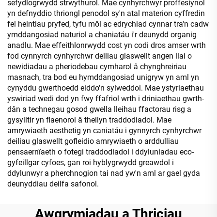
sefydlogrwydd strwythurol. Mae cynhyrchwyr proffesiynol
yn defnyddio thriongl penodol sy'n atal materion cyffredin
fel heintiau pryfed, tyfu môl ac edrychiad cynnar tra'n cadw
ymddangosiad naturiol a chaniatáu i'r deunydd organig
anadlu. Mae effeithlonrwydd cost yn codi dros amser wrth
fod cynnyrch cynhyrchwr deiliau glaswellt angen llai o
newidiadau a pheriodebau cymharol â chynghreiriau
masnach, tra bod eu hymddangosiad unigryw yn aml yn
cynyddu gwerthoedd eiddo'n sylweddol. Mae ystyriaethau
yswiriad wedi dod yn fwy ffafriol wrth i driniaethau gwrth-
dân a technegau gosod gwella lleihau ffactorau risg a
gysylltir yn flaenorol â theilyn traddodiadol. Mae
amrywiaeth aesthetig yn caniatáu i gynnyrch cynhyrchwr
deiliau glaswellt gofleidio amrywiaeth o arddulliau
pensaernïaeth o fotegi traddodiadol i ddyluniadau eco-
gyfeillgar cyfoes, gan roi hyblygrwydd greawdol i
ddylunwyr a pherchnogion tai nad yw'n aml ar gael gyda
deunyddiau deilfa safonol.
Awgrymiadau a Thriciau