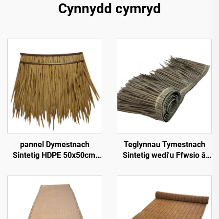
Cynnydd cymryd
pannel Dymestnach
Teglynnau Tymestnach
Sintetig HDPE 50x50cm,
Sintetig wedi'u Ffwsio â
Gwrthsefyll UV 15
Chynhesiad 50cmx3m â
mlynedd ar gyfer Gwestai
Gwell Gwrthsefyll Tân
Tropicaidd