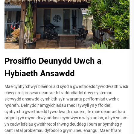
Prosiffio Deunydd Uwch a
Hybiaeth Ansawdd
Mae cynhyrchwyr blaenoriaid sydd â gwerthoedd tywodwaith wedi
chwyldroi prosesu deunraeth traddodiadol drwy systemau
sicrwydd ansawdd cymhleth sy'n warantu perfformiad uwch a
hydrefn. Defnyddir amgylchiadau rheoli tywyll yn y ffolderi
cynhyrchu gwerthoedd tywodwaith modern, lle mae deunraethau
organig yn mynd drwy addasu cynnwys niwl yn union, a hyn yn aml
yn cadw lefelau gweithredol rhwng deuddeg i bum ar bymtheg y
cant i atal problemau dyfodol o grymu neu ehangu. Mae'r ffram