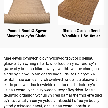
Panneli Bambŵ Sgwar
Rholiau Glaciau Reed
Sintetig ar gyfer Claddu
Wendidus 1.8x10m ar
Walliau Mewnol a Thramor
gyfer Sgrinio Preifatrwydd
Mae dewis cynnyrch o gynhyrchydd tebygol o deiliau
glaswellt yn cynnig nifer fawr o fuddion ymarferol sy'n
gwneud y buddsoddiad hwn yn werthfawr i berchnogion
eiddo sy'n chwilio am ddatrysiadau deilfa unigryw. Yn
gyntaf, mae gan gynnyrch cynhyrchwr deiliau glaswellt
eiddo priodweddau inswleiddio naturiol eithriadol sy'n
lleihau costau ynni'n sylweddol trwy'r flwyddyn. Mae'r
deunydd organig trwchus yn creu barriâr thermol effeithiol
sy'n cadw tai yn oer yn ystod y misoedd haf ac yn bobi yn
ystod y misoedd gaeaf, gan leihau costau poethu a