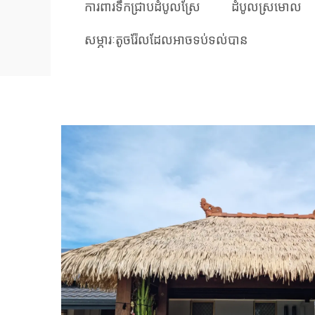
ការពារទឹកជ្រាបដំបូលស្រែ
ដំបូលស្រមោល
សម្ភារៈតូចរ៉ែលដែលអាចទប់ទល់បាន