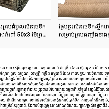
ឿងគ្របដំបូលសិនថេទិក
ផ្ទៃបន្ទះសិនថេទិកស្លឹក
ពង់កំដៅ 50x3 ម៉ែត្រ
សម្រាប់គ្របជញ្ជាំងខាងក្
នឹងសមត្ថភាពទប់ស្កាត់
ខាងក្រៅ
ភ្លើងកាន់តែខ្លាំង
ាន កេរ្តិ៍ឈ្មោះ ល្អ មាន អត្ថប្រយោជន៍ ជាច្រើន ដែល ធ្វើ ឲ្យ ការ វិនិយោគ ន
ែក ផ្តល់ លក្ខណៈ សម្បត្តិ កម្រិត ធម្មជាតិ ដែល កាត់បន្ថយ ការចំណាយ ថាម
ទះត្រជាក់ក្នុងខែមិថុនា និងកម្តៅក្នុងរដូវប្រាំង ដែលអាចកាត់បន្ថយការចំណ
ធ្វើការជាមួយអ្នកផលិតរបងដំបូលដំបូលដែលមានគុណភាព ដោយសារតែផលិតផលរបស
ជាគ្រោះថ្នាក់ វត្ថុធាតុទាំងនេះត្រូវបានបំបែកដោយធម្មជាតិនៅចុងនៃរង្វង់ជីវ
់នៃផលិតផលផលិតផលគ្រាប់បែកអាលុយមីញ៉ូមអាលុយមីញ៉ូមអាលុយមីញ៉ូម។ កា
ើរការព្យាបាលជាន់ខ្ពស់ដែលបង្កើនការបំបាត់ទឹក, ការប្រឆាំងនឹងខ្យល់, និង
ម្រើននៃរុក្ខជាតិ, និងការបំផ្លាញមុនពេលកំណត់ដោយរក្សាសម្រស់ធម្មជាតិនិង