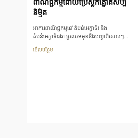
ពាណិជ្ជកម្មដោយប្រើស្លឹកត្នោតសិប្ប
និម្មិត
អាគារពាណិជ្ជកម្មនៅតំបន់អេក្វាទ័រ និង
តំបន់អេក្វាទ័ររងា ប្រឈមមុខនឹងបញ្ហាពិសេសៗ
នៅពេលដែលចាំបាច់ត្រូវរក្សាភាពស្អាត និងទាន់
មើលបន្ថែម
សម័យ ខណៈពេលដែលធានាភាពធន់រយៈពេលវែង។
សម្ភារៈគ្របដំបូល និងសម្ភារៈតុបតែងបែបប្រពៃណី
ច្រើនតែមិនអាចទប់ទល់បាន នៅពេលបានប៉ះពាល់
នឹងពន្លឺថ្ងៃយ៉ាងខ្លាំង និងអាកាសធាតុក្តៅសើម។