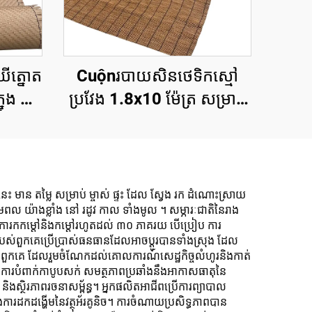
ឈើត្នោត
Cuộnរបាយសិនថេទិកស្មៅ
នុង និង
ប្រវែង 1.8x10 ម៉ែត្រ សម្រាប់
ការពារឯកជនភាព
េះ មាន តម្លៃ សម្រាប់ ម្ចាស់ ផ្ទះ ដែល ស្វែង រក ដំណោះស្រាយ
ពល យ៉ាងខ្លាំង នៅ រដូវ កាល ទាំងមូល ។ សម្ភារៈជាតិនៃរាង
ាយលើការកកម្តៅនិងកម្តៅរហូតដល់ ៣០ ភាគរយ បើប្រៀប ការ
់ពួកគេប្រើប្រាស់ធនធានដែលអាចប្ដូរបានទាំងស្រុង ដែល
ិតរបស់ពួកគេ ដែលរួមចំណែកដល់គោលការណ៍សេដ្ឋកិច្ចលំហូរនិងកាត់
របំពាក់កាបូបសក់ សមត្ថភាពប្រឆាំងនឹងអាកាសធាតុនៃ
ស្ថិរភាពរចនាសម្ព័ន្ធ។ អ្នកផលិតអាជីពប្រើការព្យាបាល
ការដកដង្ហើមនៃវត្ថុអ័រគូនិច។ ការចំណាយប្រសិទ្ធភាពបាន