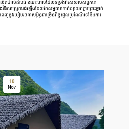
ែលផលិតជាលំដាប់ធំ ខណៈពេលដែលទម្រង់ពិសេសរបស់ពួកគេ
ិធីសាស្ត្រការដំឡើងដែលកែលម្អបានកាត់បន្ថយកត្តាគ្រោះថ្នាក់
ពេញនូវរបៀបរចនាសម្ព័ន្ធជាច្រើនពីផ្ទះជួលប្រពៃណីទៅនឹងការ
18
0
Nov
No