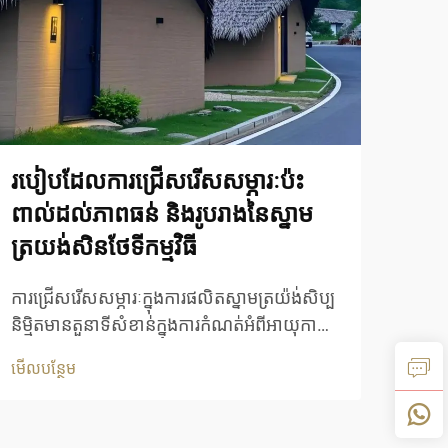
របៀបដែលការជ្រើសរើសសម្ភារៈប៉ះ
និន្
ពាល់ដល់ភាពធន់ និងរូបរាងនៃស្នាម
ឫស្ស
ត្រយង់សិនថែទីកម្មវិធី
តែង
ការជ្រើសរើសសម្ភារៈក្នុងការផលិតស្នាមត្រយ៉ង់សិប្ប
ពិភព
និម្មិតមានតួនាទីសំខាន់ក្នុងការកំណត់អំពីអាយុកាល
អស្ចា
និងសោភ័ណ្ឌភាពនៃដំបូលប្រភេទនេះ។ ផលិតផល
កំពុង
មើលបន្ថែម
មើលបន
ស្នាមត្រយ៉ង់សិប្បនិម្មិតទំនើបបានធ្វើឱ្យវិស័យ
និងកា
សំណង់ផ្លាស់ប្តូរដោយការផ្តល់ជូននូវដំណោះស្រាយ
វិញន
ដែលមានភាពធន់ និងសោភ័ណ្ឌភាព...
ទេ ប៉ុ