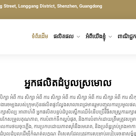
ng Street, Longgang District, Shenzhen, Guangdong
ទំព័រដើម
ផលិតផល
អំពីយើងខ្ញុំ
ពាណិជ្ជកម
អ្នកផលិតដំបូលស្រមោល
ិក្សា អំពី ការ សិក្សា អំពី ការ សិក្សា អំពី ការ សិក្សា អំពី ការ សិក្សា អំពី ការ សិក្
ិក មុខងារចម្បងរបស់ក្រុមហ៊ុនផលិតផ្ទះល្វែងសាលាពេជ្រមានរួមបញ្ចូលការប្រមូលផល,
បៈអាពាហ៍ពិ អ្នកផលិតបន្ទប់ដំបូលស្លឹកឈើទំនើបប្រើវិធីសាស្ត្រការរក្សាសុវត
ការកែសម្រួលគុណភាព, ការបំពាក់ទឹកល្អបំផុត, និងការបំពាក់ដោយត្រឹមត្រូវសម
ារថយចុះភ្លើង, ការប្រកបដោយភាពស៊ាំនឹងមេរោគ, និងប្រព័ន្ធគ្រប់គ្រងអាកាស
ំបូលដំបូលដើម្បីកំណត់លក្ខណៈពិសេសដែលត្រូវការសម្រាប់របៀបរចនាសម្ព័ន្ធផ