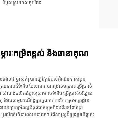
ដំបូលស្រមោលតុបតែង
ភារៈកម្រិតខ្ពស់ និងធានាគុណ
លជាម្ចាស់គំរូ បានធ្វើវិវត្តន៍ដល់ដំណើរការសម្ភារៈ
ាគុណភាពដ៏ទំនើប ដែលធានាបាននូវសមត្ថភាពប្រើប្រាស់
់។ សំណង់ផលិតដំបូលស្រមោលទំនើប ប្រើប្រាស់បរិស្ថាន
លសម្ភារៈសរីរាង្គត្រូវឆ្លងកាត់ការកែតម្រូវមាត្រដ្ឋាន
្សាកម្រិតល្អបំផុតជាមធ្យមពីដប់ពីរទៅដប់ប្រាំ
 ឬរបើកទំហំនាពេលអនាគត។ វិធីសាស្ត្រដ៏ប្រុងប្រយ័ត្ននេះ