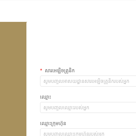
សារអេឡិចត្រូនិក
ឈ្មោះ
ឈ្មោះក្រុមហ៊ុន