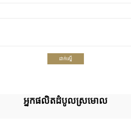
ដាក់ស្នើ
អ្នកផលិតដំបូលស្រមោល