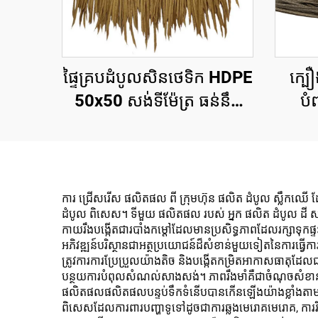
ផ្ទៃគ្របដំបូលសិនថេទិក HDPE
ក្ប
50x50 សង់ទីម៉ែត្រ ធន់នឹង
បំ
រស្មីយូវី 15 ឆ្នាំ សម្រាប់រមណីយ
ជាមួយ
ដ្ឋានតំបន់អឺរ៉ុប
ការ ជ្រើសរើស ផលិតផល ពី ក្រុមហ៊ុន ផលិត ដំបូល ស្លឹកឈើ ដែល ម
ដំបូល ពិសេស។ ទីមួយ ផលិតផល របស់ អ្នក ផលិត ដំបូល ដី សណ្ត
កាយរឹងបង្កើតជារបាំងកម្តៅដែលមានប្រសិទ្ធភាពដែលរក្សាទុកផ្
អភិវឌ្ឍន៍បរិស្ថានជាអត្ថប្រយោជន៍ដ៏សំខាន់មួយទៀតនៃការ
ត្រូវការការប្រែប្រួលយ៉ាងតិច និងបង្កើតកម្រិតអាកាសធាតុដែល
បន្ថយការបំពុលសំណល់សាងសង់។ ភាពរឹងមាំគឺជាចំណុចសំខាន
ផលិតផលផលិតផលបន្ទប់ទឹកទំនើបបានកើនឡើងយ៉ាងខ្លាំងតាមរយៈដំណ
ពិសេសដែលការពារបញ្ហាទូទៅដូចជាការឆ្លងមេរោគមេរោគ, ការរីកច