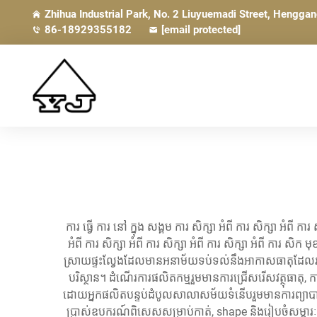
Zhihua Industrial Park, No. 2 Liuyuemadi Street, Hengga
86-18929355182
[email protected]
ការ ធ្វើ ការ នៅ ក្នុង សង្គម ការ សិក្សា អំពី ការ សិក្សា អំពី ការ ស
អំពី ការ សិក្សា អំពី ការ សិក្សា អំពី ការ សិក្សា អំពី ការ ស
ស្រាយផ្ទះល្វែងដែលមានអនាម័យទប់ទល់នឹងអាកាសធាតុដែលរក្សាសិល្
បរិស្ថាន។ ដំណើរការផលិតកម្មរួមមានការជ្រើសរើសវត្ថុធាតុ, 
ដោយអ្នកផលិតបន្ទប់ដំបូលសាលាសម័យទំនើបរួមមានការព្យាបាលក
ប្រាស់ឧបករណ៍ពិសេសសម្រាប់កាត់, shape និងរៀបចំសម្ភារៈដ