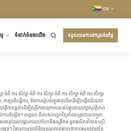
KM
្ម
ទំនាក់ទំនងយើង
ទទួលបានការដកស្រង់តម្លៃ
សា អំពី ការ សិក្សា អំពី ការ សិក្សា អំពី ការ សិក្សា អំពី ការ សិក្សា
 ការប្រតិបត្តិការ, និងការរៀបចំវត្ថុធាតុដើមដើម្បីបង្កើតដំណោះ
្ថិភាពខ្ពស់ដើម្បីពង្រីកអាយុកាលរបស់វត្ថុដោយរក្សាសុវត្ថិភាព
្រាប់ការដំឡើង។ លក្ខណៈពិសេសបច្ចេកវិទ្យាដែលត្រូវបានបញ្ចូល
ធាតុដែលបង្ការការបាក់បែកនិងពង្រីកអ អ្នកផលិតទាំងនេះប្រើ
្សេងៗ វិធានការត្រួតពិនិត្យគុណភាពធានាថាភាពស្មុគស្មាញនៃ