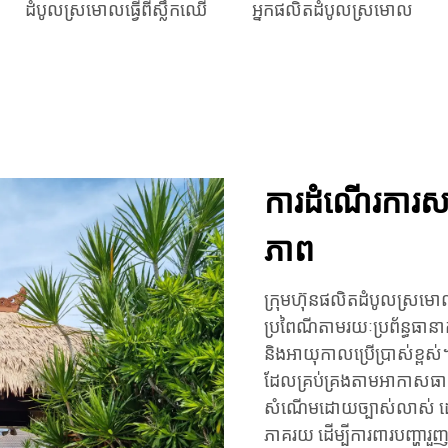
ដំបូលស្រមោលធ្វើពីស្លឹកឈើ
អ្នកផលិតដំបូលស្រមោល
ការដំណើរការសម្
ភាព
ក្រុមហ៊ុនផលិតដំបូលស្រមោលដែ
ប្រពៃណីតាមរយៈប្រព័ន្ធធាន
និងអាយុកាលប្រើប្រាស់ខ្ពស
ដែលគ្រប់គ្រងតាមអាកាសធាតុ ដែ
សំណើមដោយច្បាស់លាស់ ដោយរក
ភាគរយ ដើម្បីការពារបញ្ហារួញ