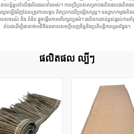
នានៃរចនាសម្ព័ន្ធនៅលើផលិតផលទាំងអស់។ ការប្រើប្រាស់សម្រាប់ផលិតផលផលិត
ស្តារឡើងវិញដែលត្រូវការសម្ភារៈពិតប្រាកដពីប្រវត្តិសាស្រ្ត។ ឧស្សាហកម្មផលិតរ
ណ៍ និង គំនិត ផ្តួចផ្តើមការអភិរក្សវប្បធម៌។ ផលិតករជាន់ខ្ពស់ផ្តល់ការគាំទ
រ៉ាប់រងដើម្បីធានាថាអតិថិជនមានសេចក្តីពេញចិត្តនិងប្រតិបត្តិការយូរអង្វែង។
ផលិតផល ល្បីៗ