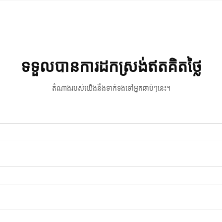
ពិតប្រាកដ...
ទទួលបានការដកស្រង់ឥតគិតថ្លៃ
តំណាងរបស់យើងនឹងទាក់ទងទៅអ្នកឆាប់ៗនេះ។