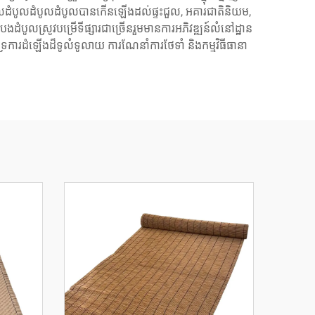
ផលដំបូលដំបូលដំបូលបានកើនឡើងដល់ផ្ទះជួល, អគារជាតិនិយម,
បងដំបូលស្រូវបម្រើទីផ្សារជាច្រើនរួមមានការអភិវឌ្ឍន៍លំនៅដ្ឋាន
្រការដំឡើងដ៏ទូលំទូលាយ ការណែនាំការថែទាំ និងកម្មវិធីធានា