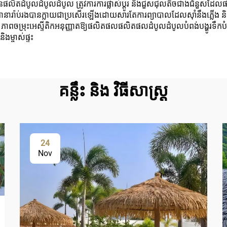
តដំបូលដំបូលដំបូល ត្រូវការការផ្លាស់ប្តូរ និងជួសជុលតិចជាងជំនួសដ
ធានារ៉ាប់រងបានក្លាយជាប្រសើរឡើងដោយសារតែការព្យាបាលដែលស៊ាំនឹងភ្លើង និងវ
ភាពចម្រុះអេស្ទីតិកអនុញ្ញាតឱ្យផលិតផលផលិតផលដំបូលដំបូលបំពង់បង្ហូរទឹកបំ
ងម្ចាស់ផ្ទះ
គន្លឹះ និង វិធីសាស្ត្រ
24
Nov