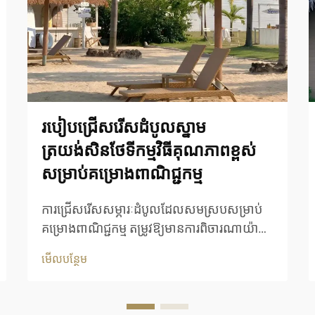
របៀបជ្រើសរើសដំបូលស្នាម
ត្រយង់សិនថែទីកម្មវិធីគុណភាពខ្ពស់
សម្រាប់គម្រោងពាណិជ្ជកម្ម
ការជ្រើសរើសសម្ភារៈដំបូលដែលសមស្របសម្រាប់
គម្រោងពាណិជ្ជកម្ម តម្រូវឱ្យមានការពិចារណាយ៉ាង
ប្រុងប្រយ័ត្នអំពីភាពធន់ សោភ័ណ្ឌភាព និង
មើលបន្ថែម
ប្រសិទ្ធភាពក្នុងរយៈពេលវែង។ ដំបូលស្នាមត្រយ៉ង់
សិប្បនិម្មិតផ្តល់នូវដំណោះស្រាយដ៏ល្អបំផុតសម្រាប់
អាជីវកម្មដែលចង់បានរូបរាងដូចដំបូលស្នាមត្រយ៉ង់