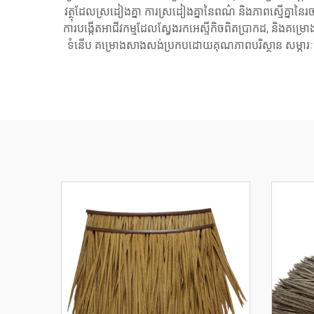
វត្ថុដែលស្រដៀងគ្នា ការស្រដៀងគ្នានៃពណ៌ និងភាពស្មើគ្
ការបង្កើតអាជីវកម្មដែលស្វែងរកអេស្ទីកិចពិតប្រាកដ, និងគម្រោង
ទំនើប គម្រោងសាងសង់ប្រកបដោយគុណភាពបរិស្ថាន សម្ភារៈទេសចរ