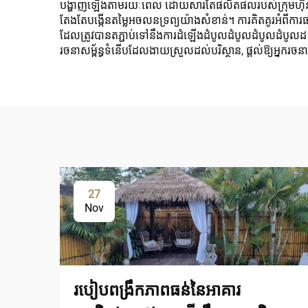
បង្ហាញឡើងតាមរយៈពេល ដោយសារតែផលិតផលរបស់ក្រុមហ៊ុនផលិ
តែងតែបង្កើនតម្លៃអចលនទ្រព្យយ៉ាងសំខាន់។ ការគិតគូរអំពីការ
ដែលត្រូវបានតភ្ជាប់ទៅនឹងការដំឡើងដំបូលដំបូលដំបូលដំបូលដ 
រចនាសម្ព័ន្ធទំនើបដែលងាយស្រួលដល់បរិស្ថាន, ផ្តល់ឱ្យអ្នករចនានិ
27
Nov
របៀបពង្រឹកភាពធន់នៃអាគារ