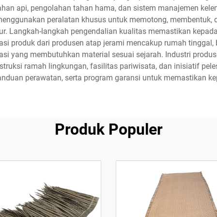
tahan api, pengolahan tahan hama, dan sistem manajemen ke
menggunakan peralatan khusus untuk memotong, membentuk, da
tur. Langkah-langkah pengendalian kualitas memastikan kepadat
likasi produk dari produsen atap jerami mencakup rumah tingga
orasi yang membutuhkan material sesuai sejarah. Industri produ
si ramah lingkungan, fasilitas pariwisata, dan inisiatif pe
duan perawatan, serta program garansi untuk memastikan kep
Produk Populer