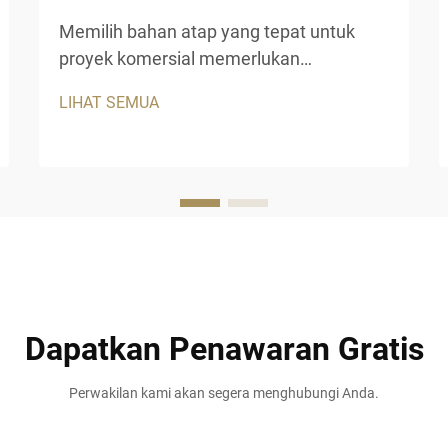
Memilih bahan atap yang tepat untuk
proyek komersial memerlukan
pertimbangan cermat terhadap daya
LIHAT SEMUA
tahan, estetika, dan kinerja jangka
panjang. Atap imitasi jerami
menawarkan solusi ideal bagi bisnis yang
menginginkan tampilan autentik dari atap
jerami tradisional dengan keunggulan
modern.
Dapatkan Penawaran Gratis
Perwakilan kami akan segera menghubungi Anda.