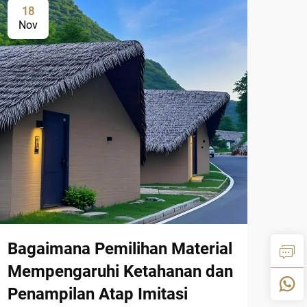
18
0
Nov
No
Bagaimana Pemilihan Material
Tr
Mempengaruhi Ketahanan dan
Ten
Penampilan Atap Imitasi
dan