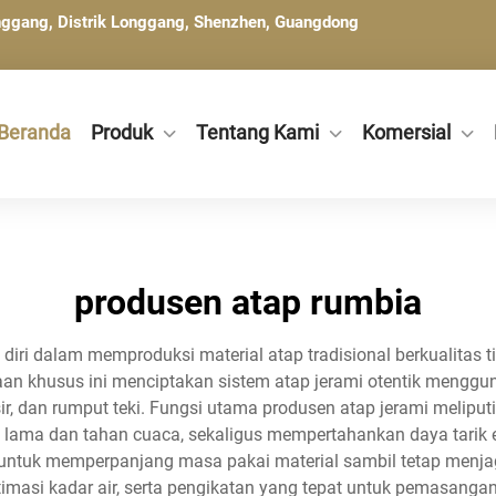
Henggang, Distrik Longgang, Shenzhen, Guangdong
Beranda
Produk
Tentang Kami
Komersial
produsen atap rumbia
iri dalam memproduksi material atap tradisional berkualitas 
n khusus ini menciptakan sistem atap jerami otentik menggun
ir, dan rumput teki. Fungsi utama produsen atap jerami melip
lama dan tahan cuaca, sekaligus mempertahankan daya tarik est
untuk memperpanjang masa pakai material sambil tetap menja
timasi kadar air, serta pengikatan yang tepat untuk pemasangan.