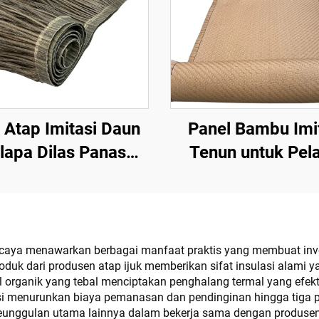
 Atap Imitasi Daun
Panel Bambu Imi
lapa Dilas Panas
Tenun untuk Pel
0cmx3m dengan
Dinding Interior
tahanan Api yang
Eksterior
Ditingkatkan
ercaya menawarkan berbagai manfaat praktis yang membuat inves
roduk dari produsen atap ijuk memberikan sifat insulasi alami y
l organik yang tebal menciptakan penghalang termal yang efek
nsi menurunkan biaya pemanasan dan pendinginan hingga tiga p
eunggulan utama lainnya dalam bekerja sama dengan produsen a