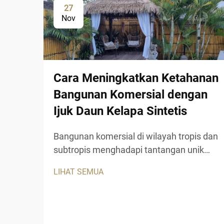
27
Nov
Cara Meningkatkan Ketahanan
Bangunan Komersial dengan
Ijuk Daun Kelapa Sintetis
Bangunan komersial di wilayah tropis dan
subtropis menghadapi tantangan unik
dalam menjaga daya tarik estetika
LIHAT SEMUA
sekaligus memastikan ketahanan jangka
panjang. Material atap dan dekoratif
tradisional sering kali kurang memadai
ketika terpapar sinar matahari intensif