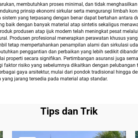
kan, membutuhkan proses minimal, dan tidak menghasilkan em
endukung prinsip ekonomi sirkular serta mengurangi limbah k
ana sistem yang terpasang dengan benar dapat bertahan antara 
ing baik dengan banyak material atap sintetis sekaligus menawa
roduk produsen atap ijuk modern telah meningkat pesat melal
ruktural. Produsen profesional menerapkan perawatan khusus y
il tetap mempertahankan penampilan alami dan sirkulasi udara 
tuhkan penggantian dan perbaikan yang lebih sedikit dibandin
ilai properti secara signifikan. Pertimbangan asuransi juga s
 faktor risiko yang sebelumnya dikaitkan dengan pelubangan tr
erbagai gaya arsitektur, mulai dari pondok tradisional hingga
ah yang jarang tersedia pada material atap standar.
Tips dan Trik