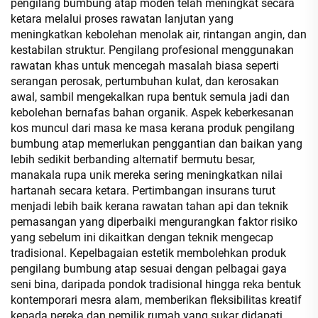
pengilang bumbung atap moden telah meningkat secara
ketara melalui proses rawatan lanjutan yang
meningkatkan kebolehan menolak air, rintangan angin, dan
kestabilan struktur. Pengilang profesional menggunakan
rawatan khas untuk mencegah masalah biasa seperti
serangan perosak, pertumbuhan kulat, dan kerosakan
awal, sambil mengekalkan rupa bentuk semula jadi dan
kebolehan bernafas bahan organik. Aspek keberkesanan
kos muncul dari masa ke masa kerana produk pengilang
bumbung atap memerlukan penggantian dan baikan yang
lebih sedikit berbanding alternatif bermutu besar,
manakala rupa unik mereka sering meningkatkan nilai
hartanah secara ketara. Pertimbangan insurans turut
menjadi lebih baik kerana rawatan tahan api dan teknik
pemasangan yang diperbaiki mengurangkan faktor risiko
yang sebelum ini dikaitkan dengan teknik mengecap
tradisional. Kepelbagaian estetik membolehkan produk
pengilang bumbung atap sesuai dengan pelbagai gaya
seni bina, daripada pondok tradisional hingga reka bentuk
kontemporari mesra alam, memberikan fleksibilitas kreatif
kepada pereka dan pemilik rumah yang sukar didapati