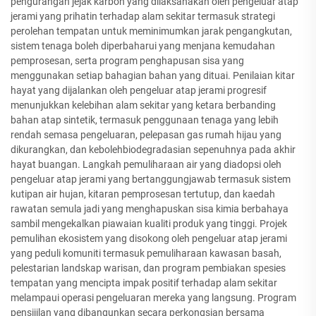
pengurangan jejak karbon yang dilaksanakan oleh pengeluar atap
jerami yang prihatin terhadap alam sekitar termasuk strategi
perolehan tempatan untuk meminimumkan jarak pengangkutan,
sistem tenaga boleh diperbaharui yang menjana kemudahan
pemprosesan, serta program penghapusan sisa yang
menggunakan setiap bahagian bahan yang dituai. Penilaian kitar
hayat yang dijalankan oleh pengeluar atap jerami progresif
menunjukkan kelebihan alam sekitar yang ketara berbanding
bahan atap sintetik, termasuk penggunaan tenaga yang lebih
rendah semasa pengeluaran, pelepasan gas rumah hijau yang
dikurangkan, dan kebolehbiodegradasian sepenuhnya pada akhir
hayat buangan. Langkah pemuliharaan air yang diadopsi oleh
pengeluar atap jerami yang bertanggungjawab termasuk sistem
kutipan air hujan, kitaran pemprosesan tertutup, dan kaedah
rawatan semula jadi yang menghapuskan sisa kimia berbahaya
sambil mengekalkan piawaian kualiti produk yang tinggi. Projek
pemulihan ekosistem yang disokong oleh pengeluar atap jerami
yang peduli komuniti termasuk pemuliharaan kawasan basah,
pelestarian landskap warisan, dan program pembiakan spesies
tempatan yang mencipta impak positif terhadap alam sekitar
melampaui operasi pengeluaran mereka yang langsung. Program
pensijilan yang dibangunkan secara perkongsian bersama