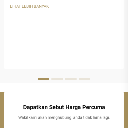
Bahan binaan tradisional untuk bumbung dan hiasan kerap
LIHAT LEBIH BANYAK
kali tidak mencukupi apabila terdedah kepada cahaya UV
yang kuat dan...
Dapatkan Sebut Harga Percuma
Wakil kami akan menghubungi anda tidak lama lagi.