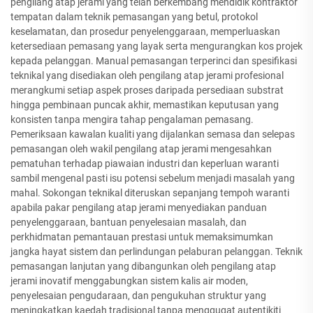
pengilang atap jerami yang telah berkembang mendidik kontraktor
tempatan dalam teknik pemasangan yang betul, protokol
keselamatan, dan prosedur penyelenggaraan, memperluaskan
ketersediaan pemasang yang layak serta mengurangkan kos projek
kepada pelanggan. Manual pemasangan terperinci dan spesifikasi
teknikal yang disediakan oleh pengilang atap jerami profesional
merangkumi setiap aspek proses daripada persediaan substrat
hingga pembinaan puncak akhir, memastikan keputusan yang
konsisten tanpa mengira tahap pengalaman pemasang.
Pemeriksaan kawalan kualiti yang dijalankan semasa dan selepas
pemasangan oleh wakil pengilang atap jerami mengesahkan
pematuhan terhadap piawaian industri dan keperluan waranti
sambil mengenal pasti isu potensi sebelum menjadi masalah yang
mahal. Sokongan teknikal diteruskan sepanjang tempoh waranti
apabila pakar pengilang atap jerami menyediakan panduan
penyelenggaraan, bantuan penyelesaian masalah, dan
perkhidmatan pemantauan prestasi untuk memaksimumkan
jangka hayat sistem dan perlindungan pelaburan pelanggan. Teknik
pemasangan lanjutan yang dibangunkan oleh pengilang atap
jerami inovatif menggabungkan sistem kalis air moden,
penyelesaian pengudaraan, dan pengukuhan struktur yang
meningkatkan kaedah tradisional tanpa menggugat autentikiti