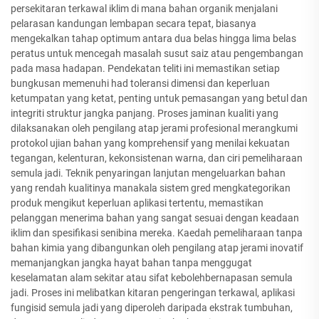
persekitaran terkawal iklim di mana bahan organik menjalani
pelarasan kandungan lembapan secara tepat, biasanya
mengekalkan tahap optimum antara dua belas hingga lima belas
peratus untuk mencegah masalah susut saiz atau pengembangan
pada masa hadapan. Pendekatan teliti ini memastikan setiap
bungkusan memenuhi had toleransi dimensi dan keperluan
ketumpatan yang ketat, penting untuk pemasangan yang betul dan
integriti struktur jangka panjang. Proses jaminan kualiti yang
dilaksanakan oleh pengilang atap jerami profesional merangkumi
protokol ujian bahan yang komprehensif yang menilai kekuatan
tegangan, kelenturan, kekonsistenan warna, dan ciri pemeliharaan
semula jadi. Teknik penyaringan lanjutan mengeluarkan bahan
yang rendah kualitinya manakala sistem gred mengkategorikan
produk mengikut keperluan aplikasi tertentu, memastikan
pelanggan menerima bahan yang sangat sesuai dengan keadaan
iklim dan spesifikasi senibina mereka. Kaedah pemeliharaan tanpa
bahan kimia yang dibangunkan oleh pengilang atap jerami inovatif
memanjangkan jangka hayat bahan tanpa menggugat
keselamatan alam sekitar atau sifat kebolehbernapasan semula
jadi. Proses ini melibatkan kitaran pengeringan terkawal, aplikasi
fungisid semula jadi yang diperoleh daripada ekstrak tumbuhan,