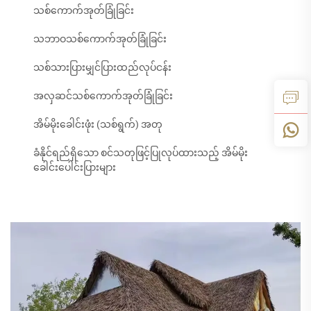
သစ်ကောက်အုတ်ခြုံခြင်း
သဘာဝသစ်ကောက်အုတ်ခြုံခြင်း
သစ်သားပြားမျှင်ပြားထည်လုပ်ငန်း
အလှဆင်သစ်ကောက်အုတ်ခြုံခြင်း
အိမ်မိုးခေါင်းဖုံး (သစ်ရွက်) အတု
ခံနိုင်ရည်ရှိသော စင်သတုဖြင့်ပြုလုပ်ထားသည့် အိမ်မိုး
ခေါင်းပေါင်းပြားများ