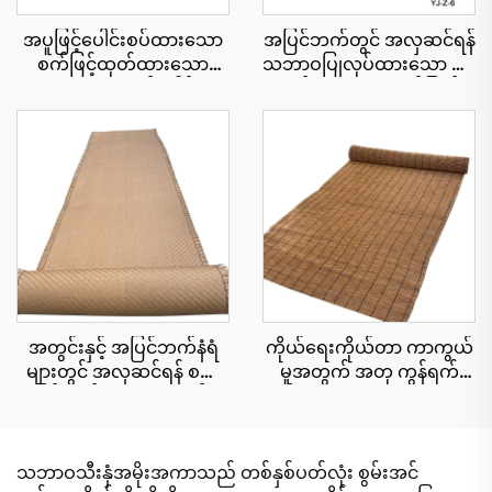
အပူဖြင့်ပေါင်းစပ်ထားသော
အပြင်ဘက်တွင် အလှဆင်ရန်
စက်ဖြင့်ထုတ်ထားသော
သဘာဝပြုလုပ်ထားသော ဖရုံ
သဘာဝအလှဆင်ခေါင်းမိုး
ရွက်များ၊ ယူဗီရောင်ခြည်
ပြား ၅၀ စင်တီမီတာ x ၃
ခံနိုင်ရည်ရှိခြင်း
မီတာ၊ မီးခံနိုင်ရည်ပိုမို
ကောင်းမွန်ခြင်း
အတွင်းနှင့် အပြင်ဘက်နံရံ
ကိုယ်ရေးကိုယ်တာ ကာကွယ်
များတွင် အလှဆင်ရန် စက်
မှုအတွက် အတု ကွန်ရက်
ဖြင့်ထုတ်ထားသော ထန်း
စည်းရိုး cu roll 1.8x10 မီတာ
ကောင်းများ
သဘာဝသီးနှံအမိုးအကာသည် တစ်နှစ်ပတ်လုံး စွမ်းအင်