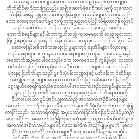
သဘာဝနည်းလမ်းများဖန်တီးရန် သဘာဝပစ္စည်းများကို တိကျစွာ
တိုက်ဆိုင်စွာ စီထားကြသည်။ အမိုးအောက်ခံရေစီးဆင်းမှုကို အကောင်း
ဆုံးဖြစ်စေရန် ပစ္စည်းပြင်ဆင်မှု၊ ဖြန့်ချမှုနည်းလမ်းများနှင့် သင့်လျော်
သော ထောင့်တွက်ချက်မှုများကို အထူးပညာရပ်ဖြင့် သိရှိထားရန် လိုအပ်
သည်။ ခေတ်မီသဘာဝရိတ်ဖြင့် အမိုးဆောက်ခြင်းတွင် ခေတ်ပေါ်
အောက်ခံစနစ်များနှင့် မီးကာကွယ်သည့် ကုသမှုများကို ထည့်သွင်းထား
ပြီး ရိုးရာပုံပန်းသဏ္ဍာန်ကို ထိန်းသိမ်းထားသည်။ သဘာဝရိတ်ဖြင့် အမိုး
ဆောက်ခြင်း၏ အဓိကအသုံးပြုမှုများတွင် နေအိမ်များ၊ စီးပွားရေး
တည်နေရာများ၊ ဧည့်ဝန်ဆောင်မှုနေရာများနှင့် ယဉ်ကျေးမှုအမွေအနှစ်
အဆောက်အဦများ ပါဝင်သည်။ ကျေးလက်ဒေသရှိ ကွန်ဒိုများ၊ သဘာဝ
ပတ်ဝန်းကျင်နှင့် ကိုက်ညီသော ခရီးသွားရာဇဝင်များ၊ စားသောက်ဆိုင်
များနှင့် ပြတိုက်များသည် မူရင်းပုံပန်းသဏ္ဍာန်နှင့် ပတ်ဝန်းကျင်ဆိုင်ရာ
အကျိုးကျေးဇူးများအတွက် သဘာဝရိတ်ဖြင့် အမိုးဆောက်ခြင်းကို
ရွေးချယ်လေ့ရှိကြသည်။ ခေတ်ပေါ် အဆောက်အဦပညာရှင်များသည်
ပြန်လည်ဖြည့်တင်းနိုင်သော ပစ္စည်းများနှင့် စွမ်းအင်ထိရောက်မှုကို
ဦးစားပေးသော စွမ်းအင်ချွေတာသည့် အဆောက်အဦစီမံကိန်းများ
အတွက် သဘာဝရိတ်ဖြင့် အမိုးဆောက်ခြင်းကို ပိုမိုတိုးတက်စွာ အသုံးပြု
လာကြသည်။ သဘာဝရိတ်ဖြင့် အမိုးဆောက်ခြင်း၏ ပြောင်းလဲနိုင်မှုသည်
ဒေသဆိုင်ရာ အဆောက်အဦရိုးရာများကို ဖော်ပြသည့် အမိုးထိပ်ပုံစံများ၊
အလှဆင်အစိတ်အပိုင်းများနှင့် ဒေသအလိုက် အသုံးပြုမှုများကို ဖြစ်စေ
နိုင်သည်။ အင်္ဂလိပ်လယ်ယာများရှိ ကျေးလက်အိမ်များမှ အပူပိုင်း
ကမ်းခြေ ဟိုတယ်များအထိ ပြန့်ကားနေသော ဘူမိဌာန်အသုံးပြုမှု