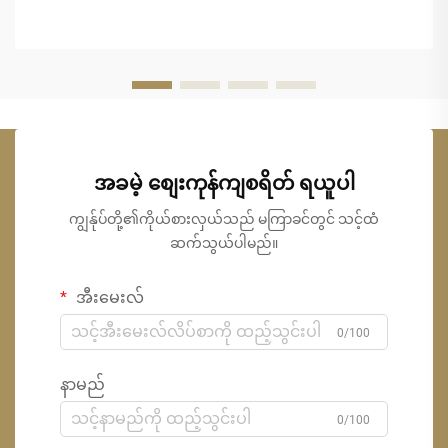
အခမဲ့ စျေးကုန်ကျစရိတ် ရယူပါ
ကျွန်ုပ်တို့၏ကိုယ်စားလှယ်သည် မကြာခင်တွင် သင့်ထံ
ဆက်သွယ်ပါမည်။
အီးမေးလ်
0/100
နာမည်
0/100