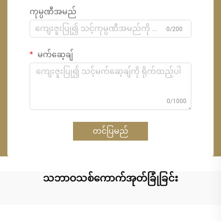
ကုမ္ပဏီအမည်
0/200
မက်ဆေ့ချ်
0/1000
တင်ပြမည်
သဘာဝသစ်ကောက်အုတ်ခြုံခြင်း