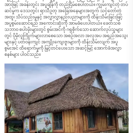
အားဖြင့် အခန်းတွင်း အပူချိန်ကို တည်ငြိမ်စေပါတယ်။ ကျွမ်းကျင်တဲ့ တပ်
ဆင်မှုက ဒေသတွင်း ရာသီဥတု အခြေအနေများအတွက် သင့်တော်တဲ့
အထူ၊ သိပ်သည်းမှုနှင့် အလွှာလွှာနည်းပညာများကို ထိန်းသိမ်းခြင်းဖြင့်
အပူစွမ်းဆောင်ရည် အကောင်းဆုံးကို အာမခံပေးပါတယ်။ ခေတ်သစ်
သဘာဝ စပါးမိုးများတွင် စွမ်းအင်ကို ဂရုစိုက်သော ဆောက်လုပ်သူများ
တွင် ပိုမိုလူကြိုက်များလာစေသော အစဉ်အလာ အလှအပ အရည်အသွေး
များနှင့် ပတ်ဝန်းကျင် အကျိုးကျေးဇူးများကို ထိန်းသိမ်းလျက် အပူ
စွမ်းအင် ထိရောက်မှုကို မြှင့်တင်ပေးသော အဆင့်မြင့် အောက်ခံအလွှာ
စနစ်များ ပါဝင်သည်။