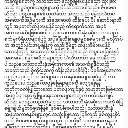
ကုန်ကျစရိတ်ကို သိသိသာသာ လျှော့ချပေးနိုင်သော ထူးခြား
သည့် အပူခံဂုဏ်သတ္တိများကို ပိုင်ဆိုင်ထားပါသည်။ ဇီဝဗေဒ
ဆိုင်ရာ ပစ္စည်းများ၏ ထူထဲသော အလွှာသည် နွေရာသီတွင်
အဆောက်အဦများကို အအေးဓာတ် ထိန်းပေးပြီး ဆောင်းရာသီ
တွင် အပူဓာတ်ထိန်းပေးနိုင်သည့် ထိရောက်သော အပူခံ
အတားအဆီးဖြစ်စေပါသည်။ သဘာဝသီးနှံအမိုးအကာသည်
စက်မှုကိရိယာများဖြင့် အပူချိန်ထိန်းချုပ်မှုစနစ်များကို မလိုအပ်
ဘဲ အတွင်းပိုင်းအပူချိန်ကို တည်ငြိမ်စွာ ထိန်းသိမ်းပေးနိုင်
သောကြောင့် အဆောက်အဦပိုင်ရှင်များသည် အပူပေးခြင်းနှင့်
အအေးပေးခြင်းစရိတ်များတွင် သိသိသာသာ ချွေတာနိုင်ကြ
ပါသည်။ သဘာဝသီးနှံအမိုးအကာ၏ အသက်ရှူနိုင်သည့်
သဘောသည် စိုထိုင်းဆကို ထိန်းညှိပေးနိုင်ပြီး ပုံမှန်အမိုးအကာ
ပစ္စည်းများတွင် အဖြစ်များသော ရေခဲစေးများ စုပုံမှုကို ကာ
ကွယ်ပေးပါသည်။ ကာဗွန်ခြေရာများကို လျှော့ချရန်
ကတိကဝတ်ပြုထားသော ပတ်ဝန်းကျင်နှင့် သဟဇာတဖြစ်သော
အိမ်ရှင်များနှင့် ဖွံ့ဖြိုးရေးသမားများအတွက် ပတ်ဝန်းကျင်
ဆိုင်ရာ ရေရှည်တည်တံ့မှုသည် သဘာဝသီးနှံအမိုးအကာကို စံပြ
ရွေးချယ်မှုတစ်ခုအဖြစ် ဖြစ်ပေါ်စေပါသည်။ သဘာဝသီးနှံ
အမိုးအကာစနစ်များတွင် အသုံးပြုသော ပြန်လည်ဖြစ်ထွန်းနိုင်
သည့် ဇီဝဗေဒပစ္စည်းများသည် ၎င်းတို့၏ သက်တမ်းကုန်ဆုံး
ချိန်တွင် သဘာဝအတိုင်း ပြိုကွဲပျောက်ကွယ်သွားပြီး မြေပို