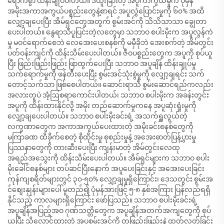
ရောက်စွာ ထိန်းချုပ်ပါတယ်။ ဒီထူးခြားတဲ့ အပူကာကွယ်မှုက ပုံမှန်
အမိုးအကာအကွယ်ပစ္စည်းတွေနဲ့စာရင် အပူလွှဲပြောင်းမှုကို ၆၀% အထိ
လျှော့ချပေးပြီး အိမ်ရှင်တွေအတွက် စွမ်းအင်ကို သိသိသာသာ ချွေတာ
ပေးပါတယ်။ နွေရာသီပူပြင်းတဲ့လတွေမှာ သဘာဝ စပါးမိုးက အပူလွန်ကဲ
မှု မဝင်ရောက်စေဘဲ လေအေးပေးစနစ်ကို မမှီခိုဘဲ အေးစက်တဲ့ အိမ်တွင်း
ပတ်ဝန်းကျင်ကို ထိန်းသိမ်းပေးပါတယ်။ ဇီဝပစ္စည်းတွေက အပူကို စုပ်ယူ
ပြီး ဖြည်းဖြည်းဖြည်း ဖြာထွက်ပေးပြီး သဘာဝ အပူချိန် ထိန်းချုပ်မှု
သက်ရောက်မှုကို ဖန်တီးပေးပြီး စွမ်းအင်သုံးစွဲမှုကို လျှော့ချရင်း သက်
တောင့်သက်သာ ဖြစ်စေပါတယ်။ ဆောင်းရာသီ စွမ်းဆောင်ရည်ကလည်း
အလားတူပဲ အံ့ဩစရာကောင်းပါတယ်၊ သဘာဝ စပါးမိုးက အခန်းတွင်း
အပူကို ထိန်းထားနိုင်လို့ အမိုး တည်ဆောက်မှုကနေ အပူဆုံးရှုံးမှုကို
လျှော့ချပေးပါတယ်။ သဘာဝ စပါးမိုးခင်းရဲ့ အသက်ရှူလွယ်တဲ့
လက္ခဏာတွေက အကာအကွယ်ပေးထားတဲ့ အမိုးခင်းစနစ်တွေကို
မကြာခဏ ထိခိုက်စေတဲ့ စိုထိုင်းမှု စုစည်းမှုနဲ့ အအေးဓာတ်ပြန့်ပွားမှု
ပြဿနာတွေကို တားဆီးပေးပြီး ကျန်းမာတဲ့ အိမ်တွင်းလေထု
အရည်အသွေးကို ထိန်းသိမ်းပေးပါတယ်။ အိမ်ရှင်များက သဘာဝ စပါး
မိုးခေါင်စနစ်များ တပ်ဆင်ပြီးနောက် အပူပေးခြင်းနှင့် အအေးပေးခြင်း
ကုန်ကျစရိတ်များတွင် ၃၀-၅၀% လျှော့ချမှုရှိကြောင်း၊ ဒေသတွင်း စွမ်းအ
င်စျေးနှုန်းများပေါ် မူတည်၍ ပုံမှန်အားဖြင့် ၅-၈ နှစ်အကြား ပြန်လည်ရရှိ
နိုင်သည့် ကာလများရှိကြောင်း ဖော်ပြသည်။ သဘာဝ စပါးမိုးခင်းရဲ့
အပူချိန်အပြည့်အဝ ဂုဏ်သတ္တိတွေက အပူချိန်အတက်အကျတွေကို စုပ်
ယူပြီး သိုလှောင်ထားတဲ့ အပူစွမ်းအင်ကို တဖြည်းဖြည်းနဲ့ ထုတ်လွှတ်ခြင်း