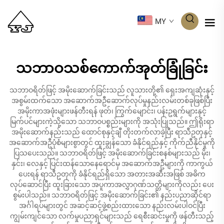
MY
သဘာဝသစ်ကောက်အုတ်ခြုံခြင်း
သဘာဝရိတ်ဖြင့် အမိုးဆောက်ခြင်းသည် လူသားတို့၏ ရှေးအကျဆုံးနှင့်
အစွမ်းထက်သော အဆောက်အဦဆောက်လုပ်မှုနည်းလမ်းတစ်ခုဖြစ်ပြီး
အမိုးကာအဖုံးများဖန်တီးရန် ဖုတ်၊ ကြွက်မျောင်း၊ ပန်းဥရွက်များနှင့်
မြက်ပင်များကဲ့သို့သော သဘာဝပစ္စည်းများကို အသုံးပြုသည်။ ဤရိုးရာ
အမိုးဆောက်နည်းသည် ထောင်စုနှင့်ချီ တိုးတက်လာခဲ့ပြီး ရာသီဥတုနှင့်
အဆောက်အဦပုံစံများစွာတွင် ထူးချွန်သော ခံနိုင်ရည်နှင့် ကိုက်ညီနိုင်မှုကို
ပြသပေးသည်။ သဘာဝရိတ်ဖြင့် အမိုးဆောက်ခြင်းစနစ်များသည် မိုး၊
နှင်း၊ လေနှင့် ပြင်းထန်သောနေရောင်မှ အဆောက်အဦများကို ကာကွယ်
ပေးရန် ရာသီဥတုကို ခံနိုင်ရည်ရှိသော အတားအဆီးအဖြစ် အဓိက
လုပ်ဆောင်ပြီး ထူးခြားသော အပူကာအလွှာဂုဏ်သတ္တိများကိုလည်း ပေး
စွမ်းပါသည်။ သဘာဝရိတ်ဖြင့် အမိုးဆောက်ခြင်း၏ နည်းပညာဆိုင်ရာ
အင်္ဂါရပ်များတွင် အဆင့်ဆင့်ဖွဲ့စည်းထားသော နည်းလမ်းပါဝင်ပြီး
ကျွမ်းကျင်သော လက်မှုပညာရှင်များသည် ရေစီးဆင်းမှုကို ဖန်တီးသည့်