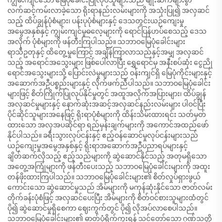
လက်ဆင့်ကမ်းလာခဲ့သော ရိုးရာနည်းလမ်းများကို အသုံးပြု၍ အလှဆင်
သည့် ထိပ်ချွန်ပုံစံများ၊ ပန်းပုပုံစံများနှင့် ဒေသတွင်းယဉ်ကျေးမှု
အမွေအနှစ်နှင့် ကျွမ်းကျင်မှုဓလေ့များကို ရောင်ပြန်ဟပ်စေသည့် ဒေသ
အလိုက် ပုံစံများကို ဖန်တီးကြပါသည်။ သဘာဝမြေပုံခေါင်းများ
ရာသီဥတုနှင့် ထိတွေ့မှုကြောင့် အချိန်ကြာလာသည်နှင့်အမျှ အလှဆင်
သည့် အရောင်အသွေးများ ဖြစ်ပေါ်လာပြီး ရွှေရောင်မှ အနီးစပ်ဆုံး ငွေညို
ရောင်အသွေးများသို့ ပြောင်းလဲမှုများသည် ဝန်းကျင်ရှိ မြေပုံကိုင်းများနှင့်
အဆောက်အဦပစ္စည်းများနှင့် လိုက်ဖက်ညီပါသည်။ သဘာဝမြေပုံခေါင်း
များဖြင့် စိတ်ကြိုက်ပြုလုပ်နိုင်မှုတွင် အထူအလိုက်အပြားများ၊ ထိပ်ချွန်
အလှဆင်မှုများနှင့် နောက်ဆုံးအဆင့်အလှဆင်နည်းလမ်းများ ပါဝင်ပြီး
ပိုင်ဆိုင်သူများအနေဖြင့် ရိုးရာပုံစံများကို ထိန်းသိမ်းထားရင်း သတ်မှတ်
ထားသော အလှအပဆိုင်ရာ ရည်မှန်းချက်များကို အကောင်အထည်ဖော်
နိုင်ပါသည်။ ခရီးသွားလုပ်ငန်းနှင့် ဧည့်ဝန်ဆောင်မှုလုပ်ငန်းများသည်
ယဉ်ကျေးမှုအမွေအနှစ်နှင့် ရိုးရာအဆောက်အဦပညာရပ်များနှင့်
ချိတ်ဆက်လိုသည့် ဧည့်သည်များကို ဆွဲဆောင်နိုင်သည့် အတုမရှိသော
အတွေ့အကြုံများကို ဖန်တီးပေးသည့် သဘာဝမြေပုံခေါင်းများကို အထူး
တန်ဖိုးထားကြပါသည်။ သဘာဝမြေပုံခေါင်းများ၏ စိတ်လှုပ်ရှားဖွယ်
ကောင်းသော ဆွဲဆောင်မှုသည် အိမ်များကို မကုန်ဆုံးနိုင်သော ဇာတ်လမ်း
တိုက်ခန်းပုံစံဖြင့် အလှဆင်ပေးပြီး အိမ်များကို စိတ်ဝင်စားသူများထံတွင်
ပို၍ ဆွဲဆောင်မှုရှိစေကာ ဈေးကွက်တွင် ပို၍ လိုအပ်လာစေပါသည်။
သဘာဝမြေပုံခေါင်းများ၏ ဓာတ်ပုံရိုက်ကူးရန် သင့်တော်သော ဂုဏ်သတ္တိ