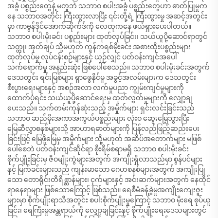
အခွံ ပစ္စည်းတွေနဲ့ မတူဘဲ သဘာဝ စပါးအခွံ ပစ္စည်းတွေဟာ ဓာတ်ပြုမှုက
နေ သဘာဝအတိုင်း ကြီးထွားလာပြီး ၎င်းတို့ရဲ့ ကြီးထွားမှု အဆင့်အတွင်း
မှာ ကာဗွန်ဒိုင်အောက်ဆိုက်ဒ်ကို လေထုကနေ ဖယ်ရှားပေးပါတယ်။
သဘာဝ စပါးမိုးခင်း ပစ္စည်းများ ထုတ်လုပ်ခြင်း၊ သယ်ယူပို့ဆောင်ရာတွင်
သတ္တု၊ အုတ်ချပ် သို့မဟုတ် ကွန်ကရစ်မိုးခင်း အစားထိုးပစ္စည်းများ
ထုတ်လုပ်မှု လုပ်ငန်းစဉ်များနှင့် ယှဉ်လျှင် ပတ်ဝန်းကျင်အပေါ်
သက်ရောက်မှု အနည်းဆုံး ဖြစ်ပေါ်စေသည်။ သဘာဝ စပါးမိုးခင်းအတွက်
ဒေသတွင်း ရင်းမြစ်များ ရှာဖွေနိုင်မှု အခွင့်အလမ်းများက ဒေသတွင်း
စီးပွားရေးများနှင့် အစဉ်အလာ လက်မှုပညာ ကျွမ်းကျင်မှုများကို
ထောက်ပံ့ရင်း သယ်ယူပို့ဆောင်ရေးမှ ထုတ်လွှတ်မှုများကို လျှော့ချ
ပေးသည်။ သက်တမ်းကုန်ဆုံးသည့် အမှိုက်များ ရှင်းလင်းခြင်းသည်
သဘာဝ ဆည်မိုးအကာအကွယ်ပစ္စည်းများ လုံးဝ ဆွေးမြေ့သွားပြီး
မြေဆီလွှာစနစ်များသို့ အာဟာရဓာတ်များကို ပြန်လည်ဖြည့်ဆည်းပေး
ခြင်းဖြင့် မြေဖို့မြေမှ အမှိုက်များ သို့မဟုတ် အဆိပ်အတောက်များ မဖြစ်
ပေါ်စေဘဲ ပတ်ဝန်းကျင်ဆိုင်ရာ စိုးရိမ်စရာမရှိ သဘာဝ စပါးမိုးခင်း
စိုက်ပျိုးခြင်းမှ ဇီဝမျိုးကွဲများအတွက် အကျိုးရှိလာသည်မှာ စွန်ပင်များ
နှင့် မြက်ခင်းများသည် ကျန်းမာသော ဂေဟစနစ်များအတွက် အကျိုးပြု
သော တောရိုင်းတိရိစ္ဆာန်များ၊ ငှက်များနှင့် အင်းဆက်များအတွက် နေထိုင်
ရာနေရာများ ဖြစ်သောကြောင့် ဖြစ်သည်။ ရေစီမံခန့်ခွဲမှုအကျိုးကျေးဇူး
များမှာ စိုက်ပျိုးရာသီအတွင်း စပါးစိုက်ပျိုးမှုကြောင့် သဘာဝ မိုးရေ စုပ်ယူ
ခြင်း၊ ရေကြီးမှုအန္တရာယ်ကို လျှော့ချခြင်းနှင့် စိုက်ပျိုးရေးဒေသများတွင်