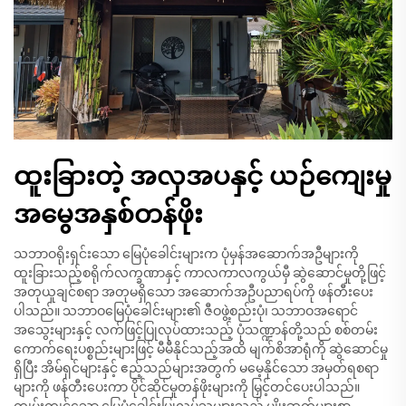
ထူးခြားတဲ့ အလှအပနှင့် ယဉ်ကျေးမှု
အမွေအနှစ်တန်ဖိုး
သဘာဝရိုးရှင်းသော မြေပုံခေါင်းများက ပုံမှန်အဆောက်အဦများကို
ထူးခြားသည့်စရိုက်လက္ခဏာနှင့် ကာလကာလကွယ်မှီ ဆွဲဆောင်မှုတို့ဖြင့်
အတုယူချင်စရာ အတုမရှိသော အဆောက်အဦပညာရပ်ကို ဖန်တီးပေး
ပါသည်။ သဘာဝမြေပုံခေါင်းများ၏ ဇီဝဖွဲ့စည်းပုံ၊ သဘာဝအရောင်
အသွေးများနှင့် လက်ဖြင့်ပြုလုပ်ထားသည့် ပုံသဏ္ဍာန်တို့သည် စစ်တမ်း
ကောက်ရေးပစ္စည်းများဖြင့် မီမီနိုင်သည့်အထိ မျက်စိအာရုံကို ဆွဲဆောင်မှု
ရှိပြီး အိမ်ရှင်များနှင့် ဧည့်သည်များအတွက် မမေ့နိုင်သော အမှတ်ရစရာ
များကို ဖန်တီးပေးကာ ပိုင်ဆိုင်မှုတန်ဖိုးများကို မြှင့်တင်ပေးပါသည်။
ကျွမ်းကျင်သော မြေပုံခေါင်းပြုလုပ်သူများသည် မျိုးဆက်များစွာ