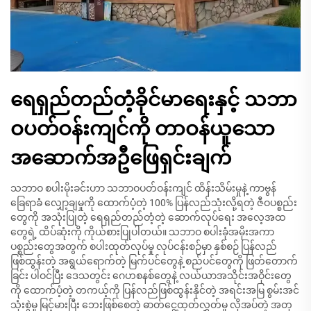
ရေရှည်တည်တံ့ခိုင်မာရေးနှင့် သဘာ
ဝပတ်ဝန်းကျင်ကို တာဝန်ယူသော
အဆောက်အဦဖြေရှင်းချက်
သဘာဝ စပါးမိုးခင်းဟာ သဘာဝပတ်ဝန်းကျင် ထိန်းသိမ်းမှုနဲ့ ကာဗွန်
ခြေရာခံ လျှော့ချမှုကို ထောက်ပံ့တဲ့ 100% ပြန်လည်သုံးလို့ရတဲ့ ဇီဝပစ္စည်း
တွေကို အသုံးပြုတဲ့ ရေရှည်တည်တံ့တဲ့ ဆောက်လုပ်ရေး အလေ့အထ
တွေရဲ့ ထိပ်ဆုံးကို ကိုယ်စားပြုပါတယ်။ သဘာဝ စပါးခုံအမိုးအကာ
ပစ္စည်းတွေအတွက် စပါးထုတ်လုပ်မှု လုပ်ငန်းစဉ်မှာ နှစ်စဉ် ပြန်လည်
ဖြစ်ထွန်းတဲ့ အရွယ်ရောက်တဲ့ မြက်ပင်တွေနဲ့ စည်ပင်တွေကို ဖြတ်တောက်
ခြင်း ပါဝင်ပြီး ဒေသတွင်း ဂေဟစနစ်တွေနဲ့ လယ်ယာအသိုင်းအဝိုင်းတွေ
ကို ထောက်ပံ့တဲ့ တကယ့်ကို ပြန်လည်ဖြစ်ထွန်းနိုင်တဲ့ အရင်းအမြ စွမ်းအင်
သုံးစွဲမှု မြင့်မားပြီး ဘေးဖြစ်စေတဲ့ ဓာတ်ငွေ့ထုတ်လွှတ်မှု လိုအပ်တဲ့ အတု