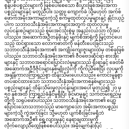
စွန့်ပစ်ပစ္စည်းများကို ဖြစ်ပေါ်စေသော စီးပွားဖြစ်အမိုးအကာ
ပစ္စည်းများနှင့် မတူညီပါ။ သတ္တု၊ ကျောက်ခဲ သို့မဟုတ် အက်စ်
ဖောက်အမိုးအကာများကဲ့သို့ စက်မှုထုတ်လုပ်မှုများနှင့် နှိုင်းယှဉ်
ပါက သဘာဝသီးနှံအမိုးအကာများအတွက် ထုတ်လုပ်မှု
လုပ်ငန်းစဉ်များသည် စွမ်းအင်သုံးစွဲမှု အနည်းငယ်သာ လိုအပ်
ပါသည်။ အဆောက်အဦတန်ဖိုးနှင့် မျက်စိအာရုံကို မြှင့်တင်ပေး
သည့် ထင်ရှားသော လောကဓာတ်ကို ဖန်တီးပေးခြင်းသည်
သဘာဝသီးနှံအမိုးအကာ၏ အကျိုးကျေးဇူးများထဲမှ တစ်ခုဖြစ်
ပါသည်။ သဘာဝသီးနှံအမိုးအကာ၏ ဇီဝဗေဒဆိုင်ရာ စားအိုး
များနှင့် သဘာဝအရောင်ပြောင်းလဲမှုများသည် ရိုးရာနှင့် ခေတ်မီ
အဆောက်အဦဒီဇိုင်းများနှစ်မျိုးလုံးကို ကိုက်ညီစေပြီး လှပမှုကို
အချိန်ကာလကြာရှည်စွာ ထိန်းသိမ်းပေးပါသည်။ ကောင်းမွန်စွာ
တပ်ဆင်ထားသော သဘာဝသီးနှံအမိုးအကာစနစ်များသည်
ပစ္စည်းများနှင့် ထိန်းသိမ်းမှုလုပ်ငန်းများအပေါ် မူတည်၍ ၂၀ မှ
၅၀ နှစ်အထိ ကြာရှည်ခံနိုင်မှုရှိပြီး ခိုင်မာမှုနှင့် သက်တမ်းရှည်မှု
တို့ကို သရုပ်ဖော်ပါသည်။ သဘာဝသီးနှံအမိုးအကာ၏ ပျော့
ပြောင်းသောသဘာဝသည် မာကျောသော အမိုးအကာပစ္စည်း
များကဲ့သို့ ကွဲအက်ခြင်း သို့မဟုတ် ပျက်စီးခြင်းမရှိဘဲ
အဆောက်အဦ၏ ရွေ့လျားမှုနှင့် နေရာချထားမှုကို
လိုက်လျောညီထွေဖြစ်စေပါသည်။ အမိုးမျက်နှာပြင်