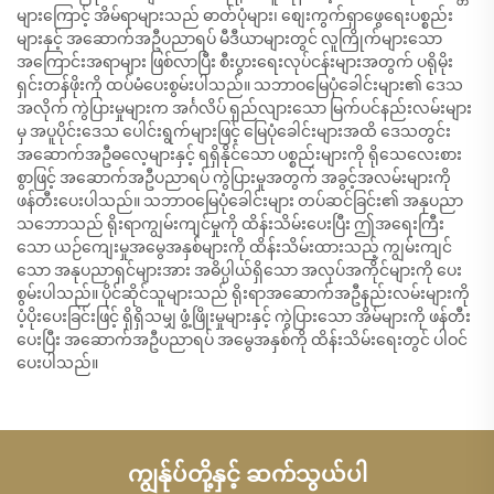
များကြောင့် အိမ်ရာများသည် ဓာတ်ပုံများ၊ စျေးကွက်ရှာဖွေရေးပစ္စည်း
များနှင့် အဆောက်အဦပညာရပ် မီဒီယာများတွင် လူကြိုက်များသော
အကြောင်းအရာများ ဖြစ်လာပြီး စီးပွားရေးလုပ်ငန်းများအတွက် ပရိုမိုး
ရှင်းတန်ဖိုးကို ထပ်မံပေးစွမ်းပါသည်။ သဘာဝမြေပုံခေါင်းများ၏ ဒေသ
အလိုက် ကွဲပြားမှုများက အင်္ဂလိပ် ရှည်လျားသော မြက်ပင်နည်းလမ်းများ
မှ အပူပိုင်းဒေသ ပေါင်းရွက်များဖြင့် မြေပုံခေါင်းများအထိ ဒေသတွင်း
အဆောက်အဦဓလေ့များနှင့် ရရှိနိုင်သော ပစ္စည်းများကို ရိုသေလေးစား
စွာဖြင့် အဆောက်အဦပညာရပ် ကွဲပြားမှုအတွက် အခွင့်အလမ်းများကို
ဖန်တီးပေးပါသည်။ သဘာဝမြေပုံခေါင်းများ တပ်ဆင်ခြင်း၏ အနုပညာ
သဘောသည် ရိုးရာကျွမ်းကျင်မှုကို ထိန်းသိမ်းပေးပြီး ဤအရေးကြီး
သော ယဉ်ကျေးမှုအမွေအနှစ်များကို ထိန်းသိမ်းထားသည့် ကျွမ်းကျင်
သော အနုပညာရှင်များအား အဓိပ္ပါယ်ရှိသော အလုပ်အကိုင်များကို ပေး
စွမ်းပါသည်။ ပိုင်ဆိုင်သူများသည် ရိုးရာအဆောက်အဦနည်းလမ်းများကို
ပံ့ပိုးပေးခြင်းဖြင့် ရှိရှိသမျှ ဖွံ့ဖြိုးမှုများနှင့် ကွဲပြားသော အိမ်များကို ဖန်တီး
ပေးပြီး အဆောက်အဦပညာရပ် အမွေအနှစ်ကို ထိန်းသိမ်းရေးတွင် ပါဝင်
ပေးပါသည်။
ကျွန်ုပ်တို့နှင့် ဆက်သွယ်ပါ