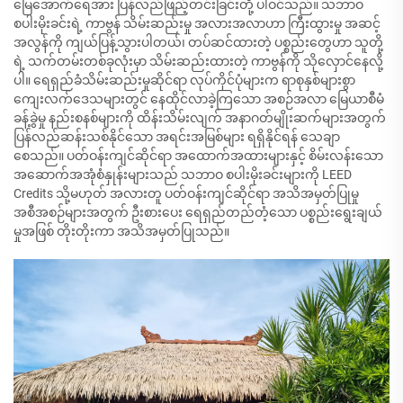
မြေအောက်ရေအား ပြန်လည်ဖြည့်တင်းခြင်းတို့ ပါဝင်သည်။ သဘာဝ
စပါးမိုးခင်းရဲ့ ကာဗွန် သိမ်းဆည်းမှု အလားအလာဟာ ကြီးထွားမှု အဆင့်
အလွန်ကို ကျယ်ပြန့်သွားပါတယ်၊ တပ်ဆင်ထားတဲ့ ပစ္စည်းတွေဟာ သူတို့
ရဲ့ သက်တမ်းတစ်ခုလုံးမှာ သိမ်းဆည်းထားတဲ့ ကာဗွန်ကို သိုလှောင်နေလို့
ပါ။ ရေရှည်ခံသိမ်းဆည်းမှုဆိုင်ရာ လုပ်ကိုင်ပုံများက ရာစုနှစ်များစွာ
ကျေးလက်ဒေသများတွင် နေထိုင်လာခဲ့ကြသော အစဉ်အလာ မြေယာစီမံ
ခန့်ခွဲမှု နည်းစနစ်များကို ထိန်းသိမ်းလျက် အနာဂတ်မျိုးဆက်များအတွက်
ပြန်လည်ဆန်းသစ်နိုင်သော အရင်းအမြစ်များ ရရှိနိုင်ရန် သေချာ
စေသည်။ ပတ်ဝန်းကျင်ဆိုင်ရာ အထောက်အထားများနှင့် စိမ်းလန်းသော
အဆောက်အအုံစံနှုန်းများသည် သဘာဝ စပါးမိုးခင်းများကို LEED
Credits သို့မဟုတ် အလားတူ ပတ်ဝန်းကျင်ဆိုင်ရာ အသိအမှတ်ပြုမှု
အစီအစဉ်များအတွက် ဦးစားပေး ရေရှည်တည်တံ့သော ပစ္စည်းရွေးချယ်
မှုအဖြစ် တိုးတိုးကာ အသိအမှတ်ပြုသည်။