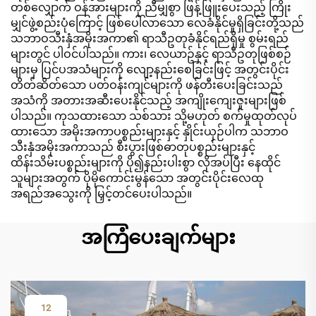
တစ်လျှောက် ဝန်အားများကို ညီမျှစွာ ဖြန့်ဖြူးပေးသည့် ကြိုး
မျှင်ဖွဲ့စည်းပုံကြောင့် ဖြစ်ပေါ်လာသော လေခံနိုင်မှုရှိခြင်းတို့သည်
သဘာဝသီးနှံအမိုးအကာ၏ ရာသီဥတုခံနိုင်ရည်ရှိမှု စွမ်းရည်
များတွင် ပါဝင်ပါသည်။ ကား၊ လေယာဥ်နှင့် ရာသီဥတုဖြစ်စဉ်
များမှ ပြင်ပအသံများကို လျော့နည်းစေခြင်းဖြင့် အတွင်းပိုင်း
တိတ်ဆိတ်သော ပတ်ဝန်းကျင်များကို ဖန်တီးပေးခြင်းသည်
အသံကို အတားအဆီးပေးနိုင်သည့် အကျိုးကျေးဇူးများဖြစ်
ပါသည်။ ကုသထားသော သစ်သား သို့မဟုတ် စက်မှုထုတ်လုပ်
ထားသော အမိုးအကာပစ္စည်းများနှင့် နှိုင်းယှဉ်ပါက သဘာဝ
သီးနှံအမိုးအကာသည် စီးပွားဖြစ်ဓာတုပစ္စည်းများနှင့်
ထိန်းသိမ်းပစ္စည်းများကို ပို၍နည်းပါးစွာ လိုအပ်ပြီး နေထိုင်
သူများအတွက် ပိုမိုကောင်းမွန်သော အတွင်းပိုင်းလေထု
အရည်အသွေးကို မြှင့်တင်ပေးပါသည်။
အကြံပေးချက်များ
12