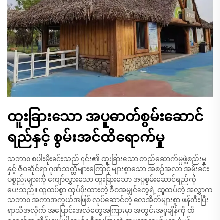
ထူးခြားသော အပူဓာတ်စွမ်းဆောင်
ရည်နှင့် စွမ်းအင်ထိရောက်မှု
သဘာဝ စပါးမိုးခင်းသည် ၎င်း၏ ထူးခြားသော တည်ဆောက်မှုဖွဲ့စည်းမှု
နှင့် ဇီဝဆိုင်ရာ ဂုဏ်သတ္တိများကြောင့် များစွာသော အစဉ်အလာ အမိုးခင်း
ပစ္စည်းများကို ကျော်လွှားသော ထူးခြားသော အပူစွမ်းဆောင်ရည်ကို
ပေးသည်။ ထူထပ်စွာ ထုပ်ပိုးထားတဲ့ ဇီဝအမျှင်တွေရဲ့ ထူထပ်တဲ့ အလွှာက
သဘာဝ အကာအကွယ်အဖြစ် လုပ်ဆောင်တဲ့ လေအိတ်များစွာ ဖန်တီးပြီး
ရာသီအလိုက် အပြောင်းအလဲတွေအကြားမှာ အတွင်းအပူချိန်ကို ထိ