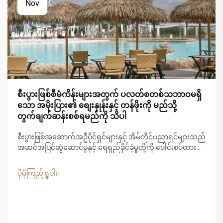
Nov
စီးပွားဖြစ်စီမံကိန်းများအတွက် ပလတ်စတစ်သဘာဝမရှိ
သော အမိုးပြား၏ စျေးနှုန်းနှင့် တန်ဖိုးကို မည်သို့
တွက်ချက်ဆန်းစစ်ရမည်ကို သိပါ
စီးပွားဖြစ်အဆောက်အဦပိုင်ရှင်များနှင့် အိမ်တိုင်ပညာရှင်များသည်
အဆင်အပြင်ဆွဲဆောင်မှုနှင့် ရေရှည်ခိုင်ခံ့မှုတို့ကို ပေါင်းစပ်ထား
သော အိမ်ခေါင်မိုးဖြေရှင်းနည်းများကို ပိုမိုအသုံးပြုလာကြ
ပါသည်။ သာမောင်းလုံအိမ်ခေါင်မိုးသည် အပူပိုင်းအပန်းဖြေစခန်း
ပိုမိုကြည့်ရှုပါ။
များ၊ ဖျော်ဖြေရေးနှင့် ဟိုတယ်လုပ်ငန်းများအတွက် စွဲမက်ဖွယ်
ရွေးချယ်မှုတစ်ခုအဖြစ် ပေါ်ထွက်လာပါသည်။