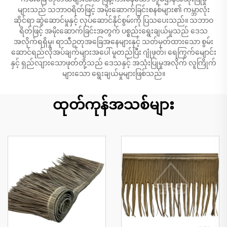
များသည် သဘာဝရိတ်ဖြင့် အမိုးဆောက်ခြင်းစနစ်များ၏ ကမ္ဘာလုံး
ဆိုင်ရာ ဆွဲဆောင်မှုနှင့် လုပ်ဆောင်နိုင်စွမ်းကို ပြသပေးသည်။ သဘာဝ
ရိတ်ဖြင့် အမိုးဆောက်ခြင်းအတွက် ပစ္စည်းရွေးချယ်မှုသည် ဒေသ
အလိုက်ရရှိမှု၊ ရာသီဥတုအခြေအနေများနှင့် သတ်မှတ်ထားသော စွမ်း
ဆောင်ရည်လိုအပ်ချက်များအပေါ် မူတည်ပြီး ဂျုံဖုတ်၊ ရေကြွက်မျောင်း
နှင့် ရှည်လျားသောဖုတ်တို့သည် ဒေသနှင့် အသုံးပြုမှုအလိုက် လူကြိုက်
များသော ရွေးချယ်မှုများဖြစ်သည်။
ထုတ်ကုန်အသစ်များ