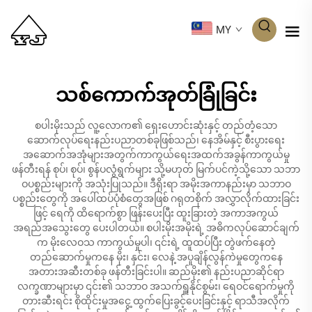
MY
သစ်ကောက်အုတ်ခြုံခြင်း
စပါးမိုးသည် လူ့လောက၏ ရှေးဟောင်းဆုံးနှင့် တည်တံ့သော
ဆောက်လုပ်ရေးနည်းပညာတစ်ခုဖြစ်သည်၊ နေအိမ်နှင့် စီးပွားရေး
အဆောက်အအုံများအတွက်ကာကွယ်ရေးအထက်အခွန်ကာကွယ်မှု
ဖန်တီးရန် စုပ်၊ စုပ်၊ စွန်ပလွံရွက်များ သို့မဟုတ် မြက်ပင်ကဲ့သို့သော သဘာ
ဝပစ္စည်းများကို အသုံးပြုသည်။ ဒီရိုးရာ အမိုးအကာနည်းမှာ သဘာဝ
ပစ္စည်းတွေကို အပေါ်ထပ်ပုံစံတွေအဖြစ် ဂရုတစိုက် အလွှာလိုက်ထားခြင်း
ဖြင့် ရေကို ထိရောက်စွာ ဖြန်းပေးပြီး ထူးခြားတဲ့ အကာအကွယ်
အရည်အသွေးတွေ ပေးပါတယ်။ စပါးမိုးအမိုးရဲ့ အဓိကလုပ်ဆောင်ချက်
က မိုးလေဝသ ကာကွယ်မှုပါ၊ ၎င်းရဲ့ ထူထပ်ပြီး တွဲဖက်နေတဲ့
တည်ဆောက်မှုကနေ မိုး၊ နှင်း၊ လေနဲ့ အပူချိန်လွန်ကဲမှုတွေကနေ
အတားအဆီးတစ်ခု ဖန်တီးခြင်းပါ။ ဆည်မိုး၏ နည်းပညာဆိုင်ရာ
လက္ခဏာများမှာ ၎င်း၏ သဘာဝ အသက်ရှူနိုင်စွမ်း၊ ရေဝင်ရောက်မှုကို
တားဆီးရင်း စိုထိုင်းမှုအငွေ့ ထွက်ပြေးခွင့်ပေးခြင်းနှင့် ရာသီအလိုက်