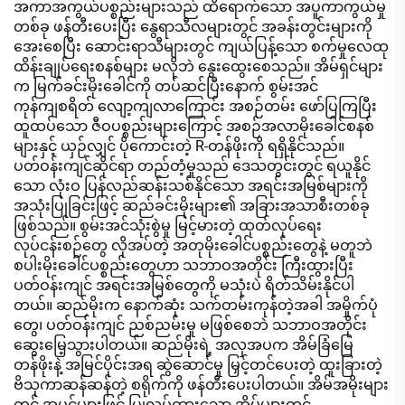
အကာအကွယ်ပစ္စည်းများသည် ထိရောက်သော အပူကာကွယ်မှု
တစ်ခု ဖန်တီးပေးပြီး နွေရာသီလများတွင် အခန်းတွင်းများကို
အေးစေပြီး ဆောင်းရာသီများတွင် ကျယ်ပြန့်သော စက်မှုလေထု
ထိန်းချုပ်ရေးစနစ်များ မလိုဘဲ နွေးထွေးစေသည်။ အိမ်ရှင်များ
က မြက်ခင်းမိုးခေါင်ကို တပ်ဆင်ပြီးနောက် စွမ်းအင်
ကုန်ကျစရိတ် လျော့ကျလာကြောင်း အစဉ်တမ်း ဖော်ပြကြပြီး
ထူထပ်သော ဇီဝပစ္စည်းများကြောင့် အစဉ်အလာမိုးခေါင်စနစ်
များနှင့် ယှဉ်လျှင် ပိုကောင်းတဲ့ R-တန်ဖိုးကို ရရှိနိုင်သည်။
ပတ်ဝန်းကျင်ဆိုင်ရာ တည်တံ့မှုသည် ဒေသတွင်းတွင် ရယူနိုင်
သော လုံးဝ ပြန်လည်ဆန်းသစ်နိုင်သော အရင်းအမြစ်များကို
အသုံးပြုခြင်းဖြင့် ဆည်ခင်းမိုးများ၏ အခြားအသာစီးတစ်ခု
ဖြစ်သည်။ စွမ်းအင်သုံးစွဲမှု မြင့်မားတဲ့ ထုတ်လုပ်ရေး
လုပ်ငန်းစဉ်တွေ လိုအပ်တဲ့ အတုမိုးခေါင်ပစ္စည်းတွေနဲ့ မတူဘဲ
စပါးမိုးခေါင်ပစ္စည်းတွေဟာ သဘာဝအတိုင်း ကြီးထွားပြီး
ပတ်ဝန်းကျင် အရင်းအမြစ်တွေကို မသုံးပဲ ရိတ်သိမ်းနိုင်ပါ
တယ်။ ဆည်မိုးက နောက်ဆုံး သက်တမ်းကုန်တဲ့အခါ အမှိုက်ပုံ
တွေ၊ ပတ်ဝန်းကျင် ညစ်ညမ်းမှု မဖြစ်စေဘဲ သဘာဝအတိုင်း
ဆွေးမြေ့သွားပါတယ်။ ဆည်မိုးရဲ့ အလှအပက အိမ်ခြံမြေ
တန်ဖိုးနဲ့ အမြင်ပိုင်းအရ ဆွဲဆောင်မှု မြှင့်တင်ပေးတဲ့ ထူးခြားတဲ့
ဗိသုကာဆန်ဆန်တဲ့ စရိုက်ကို ဖန်တီးပေးပါတယ်။ အိမ်အမိုးများ
တွင် အပင်များဖြင့် ပြုလုပ်ထားသော အိမ်များတွင်