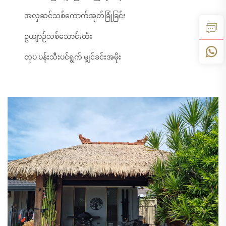
အလှဆင်သစ်ကောက်အုတ်ခြုံခြင်း
ဥယျာဉ်သစ်သောင်းထီး
တုပ ပန်းသီးပင်ရွက် မျှင်ခင်းအမိုး