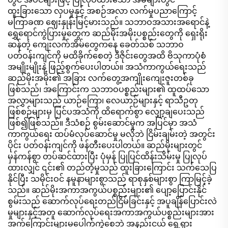
ထူးခြားသော လှပမှုနှင့် အစဉ်အလာ လက်မှုပညာကြောင့်
မကြာခဏ ဈေးနှုန်းမြင့်မားသည်။ သဘာဝအသားအရောင်နဲ့
ရွှေရောင်ကွဲပြားမှုတွေက ဆည်မိုးအမိုးပစ္စည်းတွေကို ရှေးရိုး
ဆန်တဲ့ ကျေးလက်အိမ်တွေကနေ ခေတ်သစ် သဘာဝ
ပတ်ဝန်းကျင်ကို မထိခိုက်စေတဲ့ ဒီဇိုင်းတွေအထိ ဗိသုကာပုံစံ
အမျိုးမျိုးနဲ့ ဖြည့်စွက်ပေးပါတယ်။ အသံကာကွယ်ရေးသည်
ဆည်မိုးအမိုး၏ အခြား လက်တွေ့အကျိုးကျေးဇူးတစ်ခု
ဖြစ်သည်၊ အကြောင်းက သဘာဝပစ္စည်းများ၏ ထူထပ်သော
အလွှာများသည် ယာဉ်ကြော၊ လေယာဉ်များနှင့် ရာသီဥတု
ဖြစ်စဉ်များမှ ပြင်ပအသံကို ထိရောက်စွာ လျှော့ချပေးသည်
ဖြစ်၍ဖြစ်သည်။ ဒီသံစဉ် စွမ်းဆောင်မှုက အပြင်မှာ အသံ
ကာကွယ်ရေး ထပ်မံလုပ်ဆောင်မှု မလိုဘဲ ငြိမ်းချမ်းတဲ့ အတွင်း
ပိုင်း ပတ်ဝန်းကျင်ကို ဖန်တီးပေးပါတယ်။ ဆည်မိုးများတွင်
မှန်ကန်စွာ တပ်ဆင်ထားပြီး ပုံမှန် ပြုပြင်ထိန်းသိမ်းမှု ပြုလုပ်
ထားလျှင် ၎င်း၏ တည်တံ့မှုသည် ထူးခြားကြောင်း သက်သေပြ
နိုင်ပြီး သမိုင်းဝင် နမူနာများစွာသည် ရာစုနှစ်များစွာ ကြာမြင့်ခဲ့
သည်။ ဆည်မိုးအကာအကွယ်ပစ္စည်းများ၏ ပျော့ပြောင်းနိုင်
စွမ်းသည် ဆောက်လုပ်ရေးတည်ငြိမ်ခြင်းနှင့် အပူချိန်ပြောင်းလဲ
မှုများနှင့်အတူ ဆောက်လုပ်ရေးအကာအကွယ်ပစ္စည်းများအား
အက်ကြောင်းများမပေါက်ကွဲစေဘဲ အနည်းငယ် ရွေ့ရှား