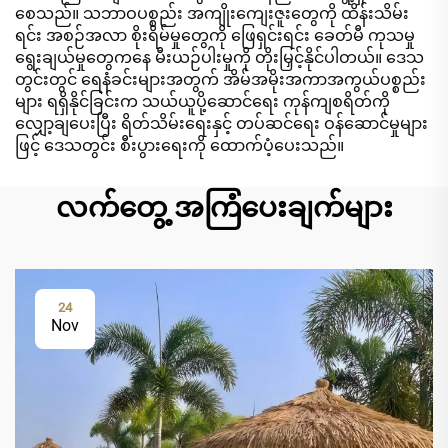
စေသည်။ သဘာဝပစ္စည်း အကျိုးကျေးဇူးတွေကို ထိန်းသိမ်း
ရင်း အစဉ်အလာ စိုးရိမ်မှုတွေကို ဖြေရှင်းရင်း ခေတ်မီ ကုသမှု
ရွေးချယ်မှုတွေကနေ မီးယဉ်ပါးမှုကို တိုးမြှင့်နိုင်ပါတယ်။ ဒေသ
တွင်းတွင် ရေနံခင်းများအတွက် အိမ်အမိုးအကာအကွယ်ပစ္စည်း
များ ရရှိနိုင်ခြင်းက သယ်ယူပို့ဆောင်ရေး ကုန်ကျစရိတ်ကို
လျှော့ချပေးပြီး ရိတ်သိမ်းရေးနှင့် တပ်ဆင်ရေး ဝန်ဆောင်မှုများ
ဖြင့် ဒေသတွင်း စီးပွားရေးကို ထောက်ပံ့ပေးသည်။
လက်တွေ့ အကြံပေးချက်များ
24
Nov