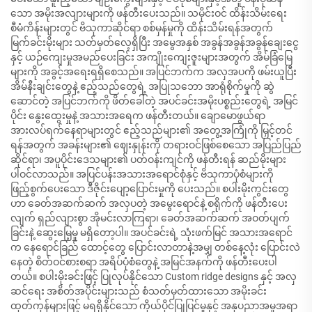
သော အမိုးအလျားများကို ဖန်တီးပေးသည်။ သမိုင်းဝင် ထိန်းသိမ်းရေး
စီမံကိန်းများတွင် ဗိသုကာဆိုင်ရာ စစ်မှန်မှုကို ထိန်းသိမ်းရန်အတွက်
မြက်ခင်းမိုးများ သတ်မှတ်လေ့ရှိပြီး အမွေအနှစ် အခွန်အခွန်အခွန်ချေးငွေ
နှင့် ယဉ်ကျေးမှုအမည်ပေးခြင်း အကျိုးကျေးဇူးများအတွက် အိမ်ခြံမြေ
များကို အခွင့်အရေးရရှိစေသည်။ အပြင်ဘက်က အလှအပကို ဖမ်းယူပြီး
အိမ်နီးချင်းတွေနဲ့ ဧည့်သည်တွေရဲ့ အပြုသဘော အာရုံစိုက်မှုကို ဆွဲ
ဆောင်တဲ့ အပြင်ဘက်ကို ဖိတ်ခေါ်တဲ့ အပင်ခင်းအမိုးပစ္စည်းတွေရဲ့ အမြင်
ပိုင်း နွေးထွေးမှုနဲ့ အသားအရေက ဖန်တီးတယ်။ ချောမောဖွယ်ရာ
အားလပ်ရက်နေရာများတွင် ဧည့်သည်များ၏ အတွေ့အကြုံကို မြှင့်တင်
ရန်အတွက် အခန်းများ၏ ဈေးနှုန်းကို တရားဝင်ဖြစ်စေသော အပြည်ပြည်
ဆိုင်ရာ၊ အပူပိုင်းဒေသများ၏ ပတ်ဝန်းကျင်ကို ဖန်တီးရန် ဆည်မိုးများ
ပါဝင်လာသည်။ အပြင်ပန်းအသားအရောင်စုံနှင့် ဗိသုကာပုံစံများကို
ဖြည့်စွက်ပေးသော ဒီဇိုင်းပျော့ပြောင်းမှုကို ပေးသည်။ စပါးမိုးကွင်းတွေ
ဟာ ခေတ်အဆက်ဆက် အလှပတဲ့ အမွေးရောင်နဲ့ စရိုက်ကို ဖန်တီးပေး
လျက် ရှည်လျားစွာ အိုမင်းလာကြရာ၊ ခေတ်အဆက်ဆက် အဝတ်ပျက်
ခြင်းနဲ့ ဆွေးမြေ့မှု မရှိတော့ပါ။ အပင်ခင်းရဲ့ သုံးဖက်မြင် အသားအရောင်
က နေရောင်ခြည် ထောင့်တွေ ပြောင်းလာတာနဲ့အမျှ တစ်နေ့လုံး ပြောင်းလဲ
နေတဲ့ စိတ်ဝင်စားစရာ အရိပ်ပုံစံတွေနဲ့ အမြင်အနက်ကို ဖန်တီးပေးပါ
တယ်။ စပါးမိုးခင်းဖြင့် ပြုလုပ်နိုင်သော Custom ridge designs နှင့် အလှ
ဆင်ရေး အစိတ်အပိုင်းများသည် စံသတ်မှတ်ထားသော အမိုးခင်း
ထုတ်ကုန်များဖြင့် မရရှိနိုင်သော ကိုယ်ပိုင်ပြုပြင်မှုနှင့် အနုပညာအမူအရာ