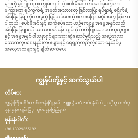
များကို ခွင့်ပြုသည်။ ကျွမ်းကျင်တဲ့ စပါးမိုးခင်း တပ်ဆင်မှုတွေဟာ
မကြာခဏ ရပ်ကွက်ရဲ့ အမှတ်အသားတွေ ဖြစ်လာပြီး ရပ်ရွာရဲ့ စရိုက်နဲ့
အိမ်ခြံမြေရဲ့ လိုလားမှုကို မြှင့်တင်ပေးတဲ့ စကားပြော အပိုင်းတွေ ဖြစ်လာ
ပါတယ်။ စပါးမိုးခင်းနှင့် ဆက်စပ်သော ယဉ်ကျေးမှု အမွေအနှစ်သည်
အိမ်ခြံမြေများကို သဘာဝပတ်ဝန်းကျင်ကို သတိပြုသော ဝယ်ယူသူများ
နှင့် အမွေအနှစ် ဝါသနာရှင်များအား ဆွဲဆောင်မှုရှိသည့် အစဉ်အလာ
ဆောက်လုပ်ရေးနည်းလမ်းများနှင့် ရေရှည်တည်တံ့သော နေထိုင်မှု
အလေ့အထများနှင့် ချိတ်ဆက်ပေး
ကျွန်ုပ်တို့နှင့် ဆက်သွယ်ပါ
လိပ်စာ:
ကျွန်းကြီးခရိုင်၊ ဟင်းကန်းမြို့နယ်၊ လျူယွီမာဒီ လမ်း နံပါတ် ၂၊ ချီဟွာ စက်မှု
ဇုန်၊ ရှန်းကျင်းမြို့၊ ကွမ်တုန်းပြည်နယ်
ဖုန်းနံပါတ်:
+86-18929355182