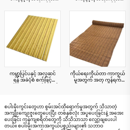
သဘာဝအလှဆင်ခေါင်းမိုး
သဘာဝအလှဆင်ခေါင်းမိုး
ပြား၊ ၁၅ နှစ်အထိ ယူဗီ
ပြား ၅၀ စင်တီမီတာ x ၃
ခံနိုင်ရည်ရှိသော ပူပြင်းသော
မီတာ၊ မီးခံနိုင်ရည်ပိုမို
ဒေသရှိ အပန်းဖြေစခန်းများ
ကောင်းမွန်ခြင်း
အတွက်
ကမ္ဘာ့ပြင်ပနှင့် အလှဆင်
ကိုယ်ရေးကိုယ်တာ ကာကွယ်
ရန် အခဲပုံစံ စက်ဖြင့်
မှုအတွက် အတု ကွန်ရက်
ထုတ်ထားသော ထန်းကောင်း
စည်းရိုး cu roll 1.8x10 မီတာ
ပြားများ 15x90 စင်တီမီတာ
စပါးမိုးကွင်းတွေဟာ စွမ်းအင်ထိရောက်မှုအတွက် သိသာတဲ့
အကျိုးကျေးဇူးတွေပေးပြီး တစ်နှစ်လုံး အပူပေးခြင်းနဲ့ အအေး
ပေးခြင်း ကုန်ကျစရိတ်တွေကို သိသိသာသာ လျှော့ချပေးပါ
တယ်။ စပါးမိုးအကာအကွယ်ပစ္စည်းများ၏ သဘာဝ