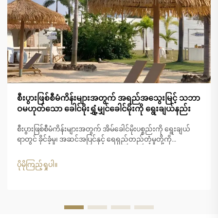
စီးပွားဖြစ်စီမံကိန်းများအတွက် အရည်အသွေးမြင့် သဘာ
ဝမဟုတ်သော ခေါင်မိုးရွှံ့မျှင်ခေါင်မိုးကို ရွေးချယ်နည်း
စီးပွားဖြစ်စီမံကိန်းများအတွက် အိမ်ခေါင်မိုးပစ္စည်းကို ရွေးချယ်
ရာတွင် ခိုင်ခံ့မှု၊ အဆင်အပြင်နှင့် ရေရှည်တည်တံ့မှုတို့ကို
ဂရုတစိုက်စဉ်းစားရန် လိုအပ်ပါသည်။ မူရင်းသဘာဝသာမောင်း၏
အသွေးအရောင်ကို ရရှိလိုသော စီးပွားရေးလုပ်ငန်းများအတွက်
ပိုမိုကြည့်ရှုပါ။
သာမောင်းလုံအိမ်ခေါင်မိုးသည် စံပြဖြစ်သော အဖြေရှာဖွေမှုတစ်ခု
ဖြစ်ပါသည်။