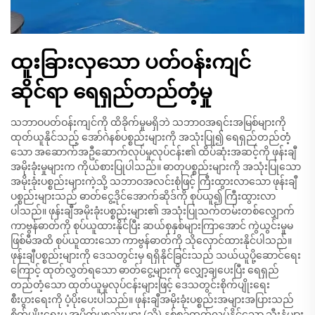
ထူးခြားလှသော ပတ်ဝန်းကျင်
ဆိုင်ရာ ရေရှည်တည်တံ့မှု
သဘာဝပတ်ဝန်းကျင်ကို ထိခိုက်မှုမရှိဘဲ သဘာဝအရင်းအမြစ်များကို
ထုတ်ယူနိုင်သည့် အော်ဂဲနစ်ပစ္စည်းများကို အသုံးပြု၍ ရေရှည်တည်တံ့
သော အဆောက်အဦဆောက်လုပ်မှုလုပ်ငန်း၏ ထိပ်ဆုံးအဆင့်ကို ဖုန်းချီ
အမိုးခုံးမှုများက ကိုယ်စားပြုပါသည်။ ဓာတုပစ္စည်းများကို အသုံးပြုသော
အမိုးခုံးပစ္စည်းများကဲ့သို့ သဘာဝအလင်းစုံဖြင့် ကြီးထွားလာသော ဖုန်းချီ
ပစ္စည်းများသည် ဓာတ်ငွေ့ဒိုင်အောက်ဆိုဒ်ကို စုပ်ယူ၍ ကြီးထွားလာ
ပါသည်။ ဖုန်းချီအမိုးခုံးပစ္စည်းများ၏ အသုံးပြုသက်တမ်းတစ်လျှောက်
ကာဗွန်ဓာတ်ကို စုပ်ယူထားနိုင်ပြီး ဆယ်စုနှစ်များကြာအောင် ကွဲယွင်းမှုမ
ဖြစ်မီအထိ စုပ်ယူထားသော ကာဗွန်ဓာတ်ကို သိုလှောင်ထားနိုင်ပါသည်။
ဖုန်းချီပစ္စည်းများကို ဒေသတွင်းမှ ရရှိနိုင်ခြင်းသည် သယ်ယူပို့ဆောင်ရေး
ကြောင့် ထုတ်လွှတ်ရသော ဓာတ်ငွေ့များကို လျှော့ချပေးပြီး ရေရှည်
တည်တံ့သော ထုတ်ယူမှုလုပ်ငန်းများဖြင့် ဒေသတွင်းစိုက်ပျိုးရေး
စီးပွားရေးကို ပံ့ပိုးပေးပါသည်။ ဖုန်းချီအမိုးခုံးပစ္စည်းအများအပြားသည်
စိုက်ပျိုးရေးမှ အမှိုက်ပစ္စည်းများ (သို့) နှစ်စဉ်ထုတ်လုပ်နိုင်သော သီးနှံများ