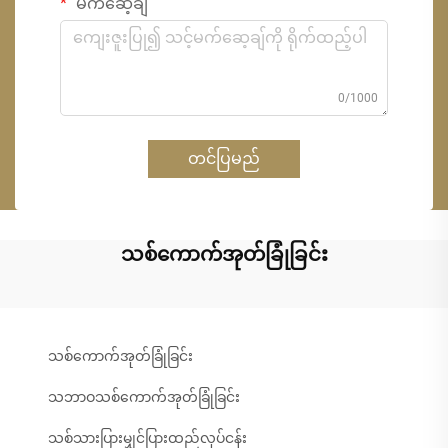
မက်ဆေ့ချ်
0/1000
တင်ပြမည်
သစ်ကောက်အုတ်ခြုံခြင်း
သစ်ကောက်အုတ်ခြုံခြင်း
သဘာဝသစ်ကောက်အုတ်ခြုံခြင်း
သစ်သားပြားမျှင်ပြားထည်လုပ်ငန်း