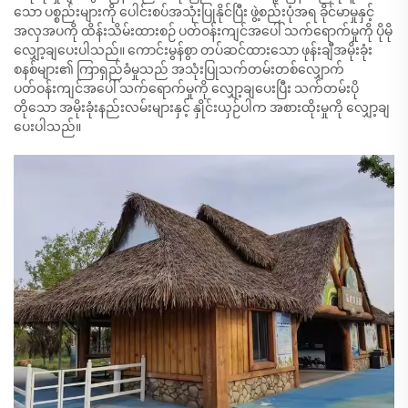
သော ပစ္စည်းများကို ပေါင်းစပ်အသုံးပြုနိုင်ပြီး ဖွဲ့စည်းပုံအရ ခိုင်မာမှုနှင့်
အလှအပကို ထိန်းသိမ်းထားစဉ် ပတ်ဝန်းကျင်အပေါ် သက်ရောက်မှုကို ပိုမို
လျှော့ချပေးပါသည်။ ကောင်းမွန်စွာ တပ်ဆင်ထားသော ဖုန်းချီအမိုးခုံး
စနစ်များ၏ ကြာရှည်ခံမှုသည် အသုံးပြုသက်တမ်းတစ်လျှောက်
ပတ်ဝန်းကျင်အပေါ် သက်ရောက်မှုကို လျှော့ချပေးပြီး သက်တမ်းပို
တိုသော အမိုးခုံးနည်းလမ်းများနှင့် နှိုင်းယှဉ်ပါက အစားထိုးမှုကို လျှော့ချ
ပေးပါသည်။