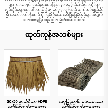
များ၊ ဒေသတွင်း ရာသီဥတုအခြေအနေများနှင့် ထိန်းသိမ်းမှုဆိုင်ရာ
လုပ်ကိုင်ပုံများအပေါ် မူတည်၍ ၁၅ နှစ်မှ ၄၀ နှစ်အထိ သက်တမ်းရှည်နိုင်
ပြီး သဘာဝပတ်ဝန်းကျင်ကို ဂရုစိုက်သော အိမ်ခြံမြေပိုင်ရှင်များအတွက်
သဘာဝကျပြီး ရေရှည်တည်တံ့သော ဆောက်
ထုတ်ကုန်အသစ်များ
50x50 စင်တီမီတာ HDPE
အပူဖြင့်ပေါင်းစပ်ထားသော
စက်ဖြင့်ထုတ်ထားသော
စက်ဖြင့်ထုတ်ထားသော