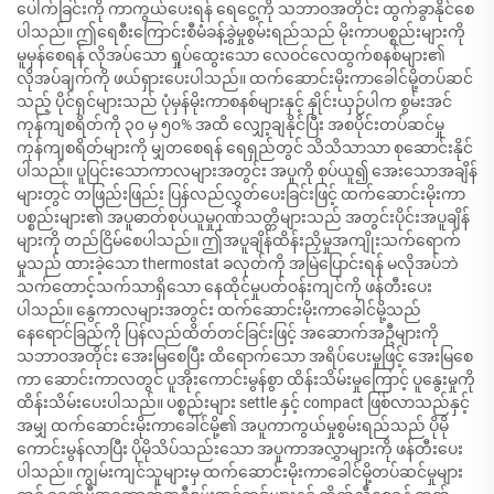
ပေါက်ခြင်းကို ကာကွယ်ပေးရန် ရေငွေ့ကို သဘာဝအတိုင်း ထွက်ခွာနိုင်စေ
ပါသည်။ ဤရေစီးကြောင်းစီမံခန့်ခွဲမှုစွမ်းရည်သည် မိုးကာပစ္စည်းများကို
မူမှန်စေရန် လိုအပ်သော ရှုပ်ထွေးသော လေဝင်လေထွက်စနစ်များ၏
လိုအပ်ချက်ကို ဖယ်ရှားပေးပါသည်။ ထက်ဆောင်းမိုးကာခေါင်မို့တပ်ဆင်
သည့် ပိုင်ရှင်များသည် ပုံမှန်မိုးကာစနစ်များနှင့် နှိုင်းယှဉ်ပါက စွမ်းအင်
ကုန်ကျစရိတ်ကို ၃၀ မှ ၅၀% အထိ လျှော့ချနိုင်ပြီး အစပိုင်းတပ်ဆင်မှု
ကုန်ကျစရိတ်များကို မျှတစေရန် ရေရှည်တွင် သိသိသာသာ စုဆောင်းနိုင်
ပါသည်။ ပူပြင်းသောကာလများအတွင်း အပူကို စုပ်ယူ၍ အေးသောအချိန်
များတွင် တဖြည်းဖြည်း ပြန်လည်လွှတ်ပေးခြင်းဖြင့် ထက်ဆောင်းမိုးကာ
ပစ္စည်းများ၏ အပူဓာတ်စုပ်ယူမှုဂုဏ်သတ္တိများသည် အတွင်းပိုင်းအပူချိန်
များကို တည်ငြိမ်စေပါသည်။ ဤအပူချိန်ထိန်းညှိမှုအကျိုးသက်ရောက်
မှုသည် ထားခဲ့သော thermostat ခလုတ်ကို အမြဲပြောင်းရန် မလိုအပ်ဘဲ
သက်တောင့်သက်သာရှိသော နေထိုင်မှုပတ်ဝန်းကျင်ကို ဖန်တီးပေး
ပါသည်။ နွေကာလများအတွင်း ထက်ဆောင်းမိုးကာခေါင်မို့သည်
နေရောင်ခြည်ကို ပြန်လည်ထိတ်တင်ခြင်းဖြင့် အဆောက်အဦများကို
သဘာဝအတိုင်း အေးမြစေပြီး ထိရောက်သော အရိပ်ပေးမှုဖြင့် အေးမြစေ
ကာ ဆောင်းကာလတွင် ပူအိုးကောင်းမွန်စွာ ထိန်းသိမ်းမှုကြောင့် ပူနွေးမှုကို
ထိန်းသိမ်းပေးပါသည်။ ပစ္စည်းများ settle နှင့် compact ဖြစ်လာသည်နှင့်
အမျှ ထက်ဆောင်းမိုးကာခေါင်မို့၏ အပူကာကွယ်မှုစွမ်းရည်သည် ပိုမို
ကောင်းမွန်လာပြီး ပိုမိုသိပ်သည်းသော အပူကာအလွှာများကို ဖန်တီးပေး
ပါသည်။ ကျွမ်းကျင်သူများမှ ထက်ဆောင်းမိုးကာခေါင်မို့တပ်ဆင်မှုများ