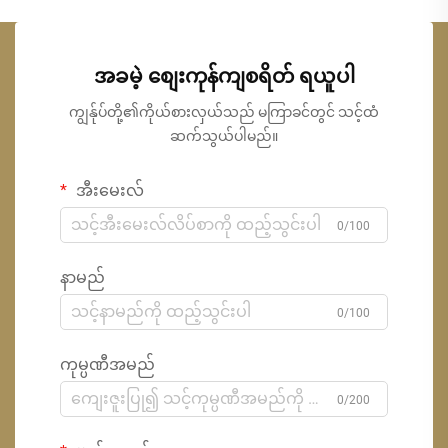
အခမဲ့ စျေးကုန်ကျစရိတ် ရယူပါ
ကျွန်ုပ်တို့၏ကိုယ်စားလှယ်သည် မကြာခင်တွင် သင့်ထံ
ဆက်သွယ်ပါမည်။
အီးမေးလ်
0/100
နာမည်
0/100
ကုမ္ပဏီအမည်
0/200