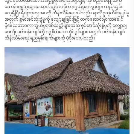
တွင် ခေတ်မီအဆောက်အဦစွမ်းအင်ကုဒ်များနှင့် ကိုက်ညီစေရန် ထက်
ဆောင်းပစ္စည်းများအောက်တွင် အပိုကာကွယ်မှုအလွှာများ ထည့်သွင်း
လေ့ရှိပြီး ရိုးရာအလှအပကို ထိန်းသိမ်းပေးပါသည်။ ရာသီဥတုထိန်းချုပ်မှု
အတွက် စွမ်းအင်သုံးစွဲမှုကို လျှော့ချခြင်းဖြင့် ထက်ဆောင်းမိုးကာခေါင်
မို့၏ သဘာဝကာကွယ်မှုဂုဏ်သတ္တိများသည် စွမ်းအင်သုံးစွဲမှုကို လျှော့ချ
ပေးပြီး ပတ်ဝန်းကျင်ကို ဂရုစိုက်သော ပိုင်ရှင်များအတွက် ပတ်ဝန်းကျင်
ထိန်းသိမ်းရေး ရည်မှန်းချက်များကို ပံ့ပိုးပေးပါသည်။