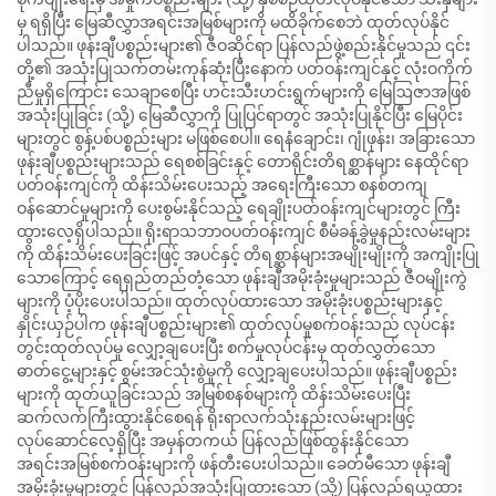
မှ ရရှိပြီး မြေဆီလွှာအရင်းအမြစ်များကို မထိခိုက်စေဘဲ ထုတ်လုပ်နိုင်
ပါသည်။ ဖုန်းချီပစ္စည်းများ၏ ဇီဝဆိုင်ရာ ပြန်လည်ဖွဲ့စည်းနိုင်မှုသည် ၎င်း
တို့၏ အသုံးပြုသက်တမ်းကုန်ဆုံးပြီးနောက် ပတ်ဝန်းကျင်နှင့် လုံးဝကိုက်
ညီမှုရှိကြောင်း သေချာစေပြီး ဟင်းသီးဟင်းရွက်များကို မြေဩဇာအဖြစ်
အသုံးပြုခြင်း (သို့) မြေဆီလွှာကို ပြုပြင်ရာတွင် အသုံးပြုနိုင်ပြီး မြေပိုင်း
များတွင် စွန့်ပစ်ပစ္စည်းများ မဖြစ်စေပါ။ ရေနံချောင်း၊ ဂျုံဖုန်း၊ အခြားသော
ဖုန်းချီပစ္စည်းများသည် ရေစစ်ခြင်းနှင့် တောရိုင်းတိရစ္ဆာန်များ နေထိုင်ရာ
ပတ်ဝန်းကျင်ကို ထိန်းသိမ်းပေးသည့် အရေးကြီးသော စနစ်တကျ
ဝန်ဆောင်မှုများကို ပေးစွမ်းနိုင်သည့် ရေချိုးပတ်ဝန်းကျင်များတွင် ကြီး
ထွားလေ့ရှိပါသည်။ ရိုးရာသဘာဝပတ်ဝန်းကျင် စီမံခန့်ခွဲမှုနည်းလမ်းများ
ကို ထိန်းသိမ်းပေးခြင်းဖြင့် အပင်နှင့် တိရစ္ဆာန်များအမျိုးမျိုးကို အကျိုးပြု
သောကြောင့် ရေရှည်တည်တံ့သော ဖုန်းချီအမိုးခုံးမှုများသည် ဇီဝမျိုးကွဲ
များကို ပံ့ပိုးပေးပါသည်။ ထုတ်လုပ်ထားသော အမိုးခုံးပစ္စည်းများနှင့်
နှိုင်းယှဉ်ပါက ဖုန်းချီပစ္စည်းများ၏ ထုတ်လုပ်မှုစက်ဝန်းသည် လုပ်ငန်း
တွင်းထုတ်လုပ်မှု လျှော့ချပေးပြီး စက်မှုလုပ်ငန်းမှ ထုတ်လွှတ်သော
ဓာတ်ငွေ့များနှင့် စွမ်းအင်သုံးစွဲမှုကို လျှော့ချပေးပါသည်။ ဖုန်းချီပစ္စည်း
များကို ထုတ်ယူခြင်းသည် အမြစ်စနစ်များကို ထိန်းသိမ်းပေးပြီး
ဆက်လက်ကြီးထွားနိုင်စေရန် ရိုးရာလက်သုံးနည်းလမ်းများဖြင့်
လုပ်ဆောင်လေ့ရှိပြီး အမှန်တကယ် ပြန်လည်ဖြစ်ထွန်းနိုင်သော
အရင်းအမြစ်စက်ဝန်းများကို ဖန်တီးပေးပါသည်။ ခေတ်မီသော ဖုန်းချီ
အမိုးခုံးမှုများတွင် ပြန်လည်အသုံးပြုထားသော (သို့) ပြန်လည်ရယူထား