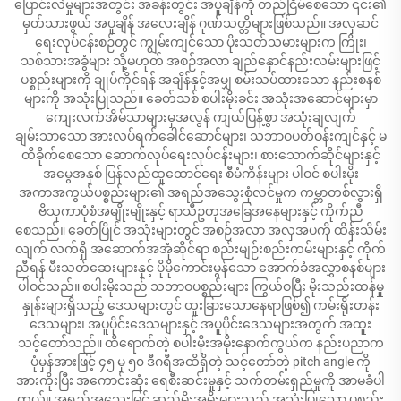
ပြောင်းလဲမှုများအတွင်း အခန်းတွင်း အပူချိန်ကို တည်ငြိမ်စေသော ၎င်း၏
မှတ်သားဖွယ် အပူချိန် အလေးချိန် ဂုဏ်သတ္တိများဖြစ်သည်။ အလှဆင်
ရေးလုပ်ငန်းစဉ်တွင် ကျွမ်းကျင်သော ပိုးသတ်သမားများက ကြိုး၊
သစ်သားအခွံများ သို့မဟုတ် အစဉ်အလာ ချည်နှောင်နည်းလမ်းများဖြင့်
ပစ္စည်းများကို ချုပ်ကိုင်ရန် အချိန်နှင့်အမျှ စမ်းသပ်ထားသော နည်းစနစ်
များကို အသုံးပြုသည်။ ခေတ်သစ် စပါးမိုးခင်း အသုံးအဆောင်များမှာ
ကျေးလက်အိမ်သာများမှအလွန် ကျယ်ပြန့်စွာ အသုံးချလျက်
ချမ်းသာသော အားလပ်ရက်ခေါင်ဆောင်များ၊ သဘာဝပတ်ဝန်းကျင်နှင့် မ
ထိခိုက်စေသော ဆောက်လုပ်ရေးလုပ်ငန်းများ၊ စားသောက်ဆိုင်များနှင့်
အမွေအနှစ် ပြန်လည်ထူထောင်ရေး စီမံကိန်းများ ပါဝင် စပါးမိုး
အကာအကွယ်ပစ္စည်းများ၏ အရည်အသွေးစုံလင်မှုက ကမ္ဘာတစ်လွှားရှိ
ဗိသုကာပုံစံအမျိုးမျိုးနှင့် ရာသီဥတုအခြေအနေများနှင့် ကိုက်ညီ
စေသည်။ ခေတ်ပြိုင် အသုံးများတွင် အစဉ်အလာ အလှအပကို ထိန်းသိမ်း
လျက် လက်ရှိ အဆောက်အအုံဆိုင်ရာ စည်းမျဉ်းစည်းကမ်းများနှင့် ကိုက်
ညီရန် မီးသတ်ဆေးများနှင့် ပိုမိုကောင်းမွန်သော အောက်ခံအလွှာစနစ်များ
ပါဝင်သည်။ စပါးမိုးသည် သဘာဝပစ္စည်းများ ကြွယ်ဝပြီး မိုးသည်းထန်မှု
နှုန်းများရှိသည့် ဒေသများတွင် ထူးခြားသောနေရာဖြစ်၍ ကမ်းရိုးတန်း
ဒေသများ၊ အပူပိုင်းဒေသများနှင့် အပူပိုင်းဒေသများအတွက် အထူး
သင့်တော်သည်။ ထိရောက်တဲ့ စပါးမိုးအမိုးနောက်ကွယ်က နည်းပညာက
ပုံမှန်အားဖြင့် ၄၅ မှ ၅၀ ဒီဂရီအထိရှိတဲ့ သင့်တော်တဲ့ pitch angle ကို
အားကိုးပြီး အကောင်းဆုံး ရေစီးဆင်းမှုနှင့် သက်တမ်းရှည်မှုကို အာမခံပါ
တယ်။ အရည်အသွေးမြင့် ဆည်မိုးအမိုးများသည် အသုံးပြုသော ပစ္စည်း