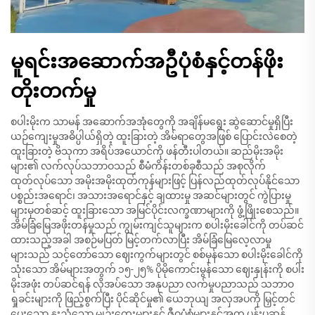
မူရင်းအဆောက်အဦပုံစံနှင့်တန်ဖိုး
တိုးတက်မှု
စပါးမိုးက သာမန် အဆောက်အအုံတွေကို အချိန်မရွေး ဆွဲဆောင်မှုရှိပြီး
ယဉ်ကျေးမှုအဓိပ္ပါယ်ရှိတဲ့ ထူးခြားတဲ့ အိမ်ရာတွေအဖြစ် ပြောင်းလဲစေတဲ့
ထူးခြားတဲ့ ဗိသုကာ အရိပ်အယောင်ကို ဖန်တီးပါတယ်။ ဆည်မိုးအမိုး
များ၏ လက်လုပ်သဘာဝသည် စီမံကိန်းတစ်ခုစီသည် အစုလိုက်
ထုတ်လုပ်သော အမိုးအမိုးထုတ်ကုန်များဖြင့် ပြန်လည်ထုတ်လုပ်နိုင်သော
ပစ္စည်းအရောင်၊ အသားအရောင်နှင့် ချထားမှု အဆင်များတွင် ကွဲပြားမှု
များမှတစ်ဆင့် ထူးခြားသော အမြင်ပိုင်းလက္ခဏာများကို ဖွံ့ဖြိုးစေသည်။
အိမ်ခြံမြေအဖိုးတန်မှုသည် ကျွမ်းကျင်သူများက စပါးမိုးခေါင်ကို တပ်ဆင်
ထားသည့်အခါ အစဉ်မပြတ် မြင့်တက်လာပြီး အိမ်ခြံမြေလေ့လာမှု
များသည် သင့်တော်သော ဈေးကွက်များတွင် စစ်မှန်သော စပါးမိုးခေါင်ကို
သုံးသော အိမ်များအတွက် ၁၅-၂၅% ပိုမိုကောင်းမွန်သော ဈေးနှုန်းကို စပါး
မိုးအဖုံး တပ်ဆင်ရန် လိုအပ်သော အနုပညာ လက်မှုပညာသည် သဘာဝ
ရှုခင်းများကို ဖြည့်စွက်ပြီး ပိုင်ဆိုင်မှု၏ ယေဘုယျ အလှအပကို မြှင့်တင်
ပေးသော နူးညံ့သော မျဉ်းကွေးများနှင့် ဇီဝပုံစံများနှင့်အတူ ပန်းပုဆန်