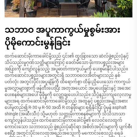
သဘာဝ အပူကာကွယ်မှုစွမ်းအား
ပိုမိုကောင်းမွန်ခြင်း
ထက်ဆောင်းမိုးကာခေါင်မို့သည် ၎င်း၏ ထူးခြားသော ဆဲလ်ဖွဲ့စည်းပုံနှင့်
သိပ်သည်းမှုဂုဏ်သတ္တိများကြောင့် ခေတ်မီသော မိုးကာပစ္စည်းအများ
အပြားကို ကျော်လွန်သည့် အပူဓာတ်ကာကွယ်မှုကို ပေးစွမ်းနိုင်ပါသည်။
ထက်ဆောင်းပစ္စည်းများအတွင်းရှိ သဘာဝလေအိတ်များသည် နှစ်
ပတ်လုံး အတွင်းပိုင်းအပူချိန်ကို ထိရောက်စွာ ထိန်းညှိပေးသော ကာကွယ်
မှုအလွှာများစွာကို ဖန်တီးပေးပြီး အတုအယောင် အပူပေးခြင်းနှင့် အအေး
ပေးစနစ်များအပေါ် မှီခိုမှုကို လျှော့ချပေးပါသည်။ သိပ္ပံနည်းကျလေ့လာမှု
များအရ ထက်ဆောင်းမိုးကာခေါင်မို့သည် အထူနှင့် ပစ္စည်းအမျိုးအစား
ပေါ်မူတည်၍ R-30 မှ R-50 အထိ R တန်ဖိုးများ ရရှိနိုင်ပြီး ပုံမှန် asphalt
shingle (အဆီးသီး) သို့မဟုတ် သတ္တုမိုးကာစနစ်များကို သိသိသာသာ
ကျော်လွန်ပါသည်။ ထက်ဆောင်းမိုးကာခေါင်မို့၏ လေဝင်လေထွက်
ကောင်းသော သဘာဝသည် ဖွဲ့စည်းပုံဆိုင်ရာ အစိတ်အပိုင်းများကို ပျက်စီး
စေပြီး အတွင်းပိုင်းလေထုအရည်အသွေးကို မကောင်းစေသည့် ရေခဲ