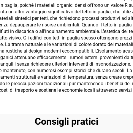
n paglia, poiché i materiali organici densi offrono un valore R su
a un altro vantaggio significativo del tetto in paglia, che utili
iali sintetici per tetti, che richiedono processi produttivi ad alta
a depauperare le risorse ambientali. Quando il tetto in paglia rag
ti in discarica o all'inquinamento ambientale. L'estetica del tet
tto visivo. Gli edifici con tetti in paglia spesso ottengono prezzi
e. La trama naturale e le variazioni di colore dorato dei materia
agna rustiche ai design moderni ecocompatibili. L'isolamento acust
i organici attenuano efficacemente i rumori esterni provenienti da
nquilli senza richiedere ulteriori interventi di insonorizzazione. 
 mantenuto, con numerosi esempi storici che durano secoli. La fle
amenti strutturali e variazioni di temperatura, senza creare crepe
 le preoccupazioni tradizionali pur mantenendo i benefici dei mat
 costi di trasporto e sostiene le economie locali attraverso servizi
Consigli pratici