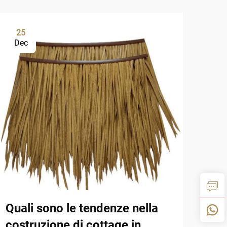
25
1
Dec
De
Quali sono le tendenze nella
Dif
costruzione di cottage in
pag