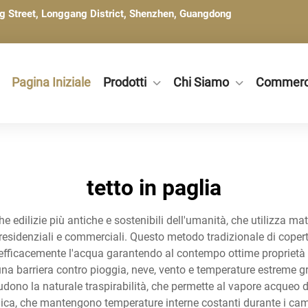
ng Street, Longgang District, Shenzhen, Guangdong
Pagina Iniziale
Prodotti
Chi Siamo
Commerc
tetto in paglia
e edilizie più antiche e sostenibili dell'umanità, che utilizza mat
 residenziali e commerciali. Questo metodo tradizionale di coper
 efficacemente l'acqua garantendo al contempo ottime proprietà is
una barriera contro pioggia, neve, vento e temperature estreme gr
cludono la naturale traspirabilità, che permette al vapore acqueo
rmica, che mantengono temperature interne costanti durante i camb