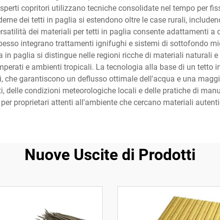
sperti copritori utilizzano tecniche consolidate nel tempo per fissar
rne dei tetti in paglia si estendono oltre le case rurali, includend
rsatilità dei materiali per tetti in paglia consente adattamenti a di
sso integrano trattamenti ignifughi e sistemi di sottofondo migli
in paglia si distingue nelle regioni ricche di materiali naturali e
perati e ambienti tropicali. La tecnologia alla base di un tetto i
, che garantiscono un deflusso ottimale dell'acqua e una maggio
ati, delle condizioni meteorologiche locali e delle pratiche di ma
per proprietari attenti all'ambiente che cercano materiali autentic
Nuove Uscite di Prodotti