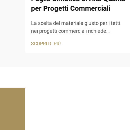
per Progetti Commerciali
La scelta del materiale giusto per i tetti
nei progetti commerciali richiede
un'attenta valutazione della durata,
SCOPRI DI PIÙ
dell'estetica e delle prestazioni a lungo
termine. Un tetto in paglia sintetica
rappresenta una soluzione ideale per le
aziende che desiderano l'aspetto
autentico della paglia tradizionale...