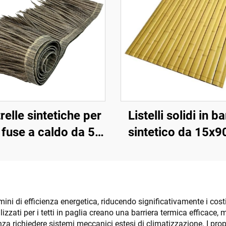
relle sintetiche per
Listelli solidi in 
 fuse a caldo da 50
sintetico da 15x
3 m con resistenza
per pavimentazio
 fuoco migliorata
rivestimenti
rmini di efficienza energetica, riducendo significativamente i co
tilizzati per i tetti in paglia creano una barriera termica efficace
nza richiedere sistemi meccanici estesi di climatizzazione. I prop