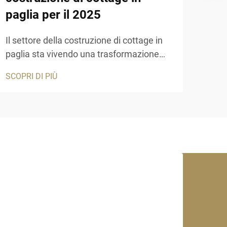
paglia per il 2025
nat
Il settore della costruzione di cottage in
La c
paglia sta vivendo una trasformazione
subi
notevole con l'avvicinarsi del 2025, con
pass
SCOPRI DI PIÙ
SCOP
materiali innovativi e pratiche sostenibili
natu
che stanno ridefinendo i metodi edilizi
inno
tradizionali. I proprietari moderni e gli
prest
sviluppatori di resort sono sempre più...
trov
con..