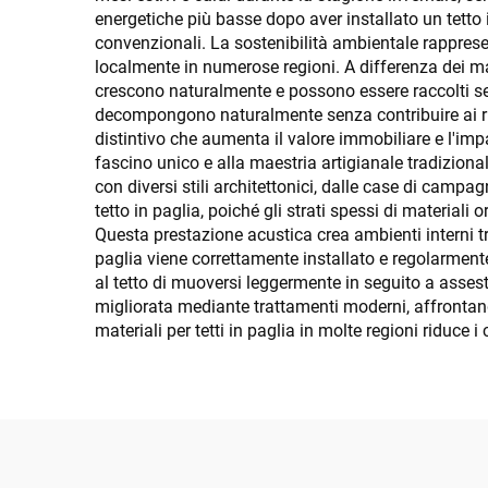
energetiche più basse dopo aver installato un tetto i
convenzionali. La sostenibilità ambientale rappresent
localmente in numerose regioni. A differenza dei mater
crescono naturalmente e possono essere raccolti senz
decompongono naturalmente senza contribuire ai rifiu
distintivo che aumenta il valore immobiliare e l'impa
fascino unico e alla maestria artigianale tradizional
con diversi stili architettonici, dalle case di camp
tetto in paglia, poiché gli strati spessi di material
Questa prestazione acustica crea ambienti interni tra
paglia viene correttamente installato e regolarmente
al tetto di muoversi leggermente in seguito a assest
migliorata mediante trattamenti moderni, affrontando
materiali per tetti in paglia in molte regioni riduce i