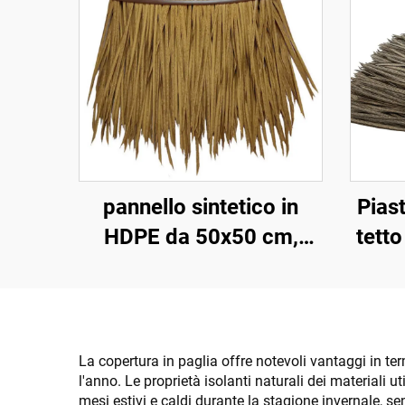
pannello sintetico in
Piast
HDPE da 50x50 cm,
tetto
resistente ai raggi UV
cm x 
per 15 anni, per tetti di
al
resort tropicali
La copertura in paglia offre notevoli vantaggi in te
l'anno. Le proprietà isolanti naturali dei materiali u
mesi estivi e caldi durante la stagione invernale, se