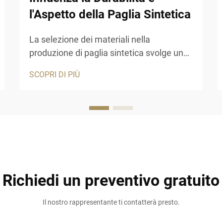
l'Aspetto della Paglia Sintetica
La selezione dei materiali nella
produzione di paglia sintetica svolge un
ruolo fondamentale nel determinare sia
SCOPRI DI PIÙ
la longevità che l'estetica di queste
soluzioni per tetti. I prodotti moderni in
paglia sintetica hanno rivoluzionato il
settore edile offrendo...
Richiedi un preventivo gratuito
Il nostro rappresentante ti contatterà presto.