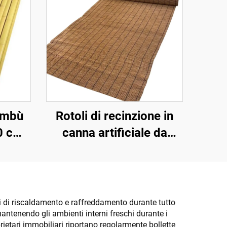
bambù
Rotoli di recinzione in
90 cm
canna artificiale da
ni e
1,8x10 m per
schermatura della
privacy
sti di riscaldamento e raffreddamento durante tutto
, mantenendo gli ambienti interni freschi durante i
rietari immobiliari riportano regolarmente bollette