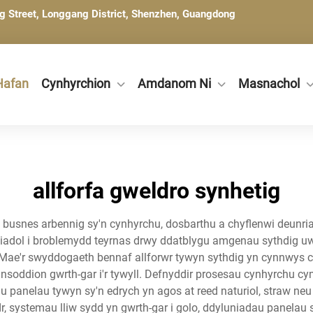
ng Street, Longgang District, Shenzhen, Guangdong
Hafan
Cynhyrchion
Amdanom Ni
Masnachol
allforfa gweldro synhetig
ff busnes arbennig sy'n cynhyrchu, dosbarthu a chyflenwi deunri
diadol i broblemydd teyrnas drwy ddatblygu amgenau sythdig u
ol. Mae'r swyddogaeth bennaf allforwr tywyn sythdig yn cynnwys 
fansoddion gwrth-gar i'r tywyll. Defnyddir prosesau cynhyrchu c
hu panelau tywyn sy'n edrych yn agos at reed naturiol, straw 
ystemau lliw sydd yn gwrth-gar i golo, ddyluniadau panelau sy'n