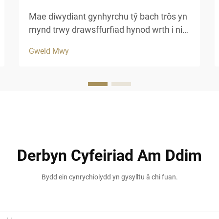
Mae diwydiant gynhyrchu tŷ bach trôs yn
mynd trwy drawsffurfiad hynod wrth i ni
agor 2025, gyda deunyddiau newyddiadol
Gweld Mwy
a phractisau cynaliadwy sy'n ailsiapio
dulliau adeiladu traddodiadol. Mae
gleifion modern a datblygwyr gwestai'n
cynyddu ...
Derbyn Cyfeiriad Am Ddim
Bydd ein cynrychiolydd yn gysylltu â chi fuan.