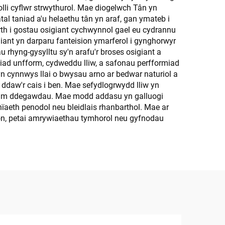
lli cyflwr strwythurol. Mae diogelwch Tân yn
tal taniad a'u helaethu tân yn araf, gan ymateb i
rth i gostau osigiant cychwynnol gael eu cydrannu
giant yn darparu fanteision ymarferol i gynghorwyr
rhyng-gysylltu sy'n arafu'r broses osigiant a
iad unfform, cydweddu lliw, a safonau perfformiad
 cynnwys llai o bwysau arno ar bedwar naturiol a
 ddaw'r cais i ben. Mae sefydlogrwydd lliw yn
ol am ddegawdau. Mae modd addasu yn galluogi
rnïaeth penodol neu bleidlais rhanbarthol. Mae ar
ion, petai amrywiaethau tymhorol neu gyfnodau