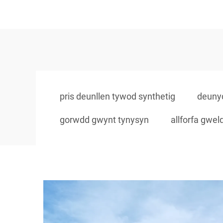
pris deunllen tywod synthetig
deunyd
gorwdd gwynt tynysyn
allforfa gwel