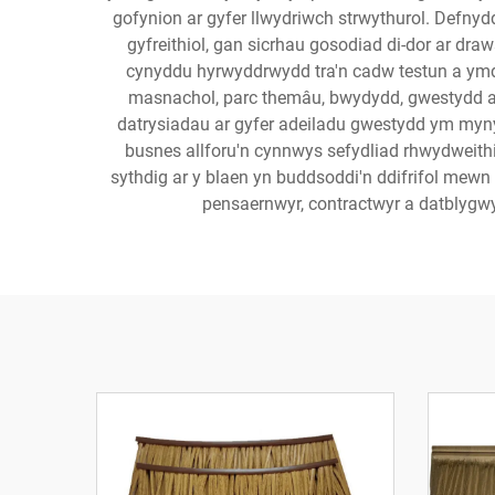
gofynion ar gyfer llwydriwch strwythurol. Defnyd
gyfreithiol, gan sicrhau gosodiad di-dor ar dr
cynyddu hyrwyddrwydd tra'n cadw testun a ymdd
masnachol, parc themâu, bwydydd, gwestydd a 
datrysiadau ar gyfer adeiladu gwestydd ym mynyd
busnes allforu'n cynnwys sefydliad rhwydweith
sythdig ar y blaen yn buddsoddi'n ddifrifol mewn 
pensaernwyr, contractwyr a datblygwyr