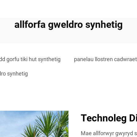
allforfa gweldro synhetig
d gorfu tiki hut synthetig
panelau llostren cadwrae
dro synhetig
Technoleg D
Mae allforwyr gwyryd s