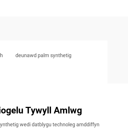
th
deunawd palm synthetig
iogelu Tywyll Amlwg
ynthetig wedi datblygu technoleg amddiffyn