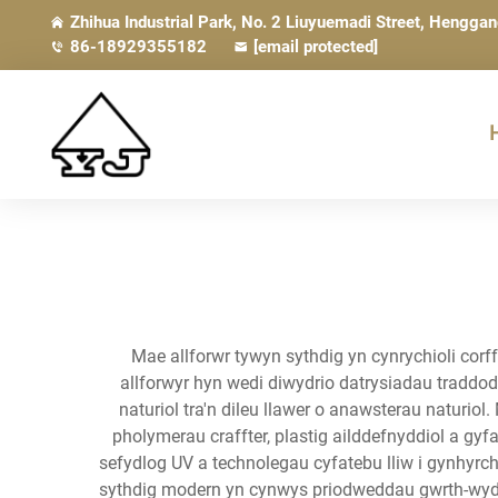
Zhihua Industrial Park, No. 2 Liuyuemadi Street, Hengga
86-18929355182
[email protected]
Mae allforwr tywyn sythdig yn cynrychioli cor
allforwyr hyn wedi diwydrio datrysiadau traddo
naturiol tra'n dileu llawer o anawsterau naturi
pholymerau craffter, plastig ailddefnyddiol a gy
sefydlog UV a technolegau cyfatebu lliw i gynhyrc
sythdig modern yn cynwys priodweddau gwrth-wydr, s