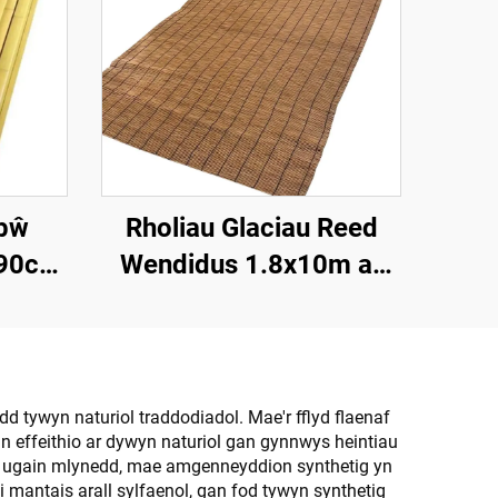
mbŵ
Rholiau Glaciau Reed
x90cm
Wendidus 1.8x10m ar
laddu
gyfer Sgrinio
Preifatrwydd
 tywyn naturiol traddodiadol. Mae'r fflyd flaenaf
n effeithio ar dywyn naturiol gan gynnwys heintiau
g i ugain mlynedd, mae amgenneyddion synthetig yn
 mantais arall sylfaenol, gan fod tywyn synthetig