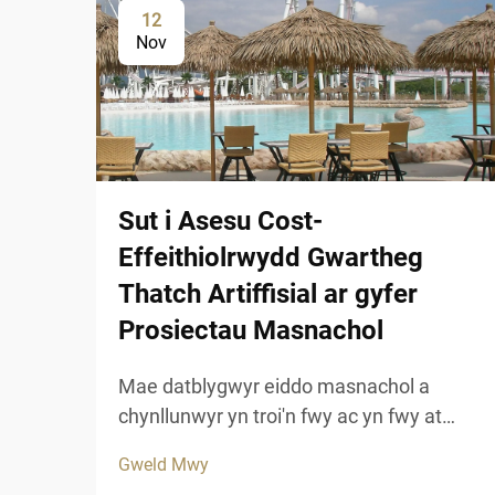
12
Nov
Sut i Asesu Cost-
Effeithiolrwydd Gwartheg
Thatch Artiffisial ar gyfer
Prosiectau Masnachol
Mae datblygwyr eiddo masnachol a
chynllunwyr yn troi'n fwy ac yn fwy at
ddatrysiadau to ddodgyfyngedig sy'n
Gweld Mwy
cyfuno carnedd esteteg â pharhad hir