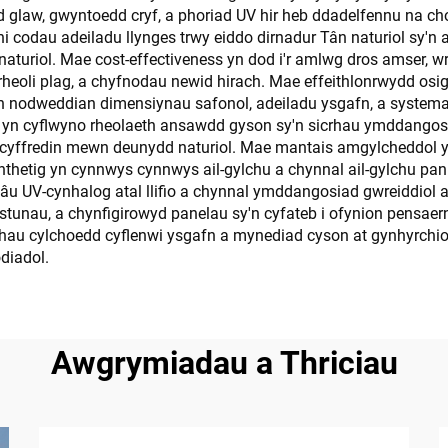
 glaw, gwyntoedd cryf, a phoriad UV hir heb ddadelfennu na cho
 codau adeiladu llynges trwy eiddo dirnadur Tân naturiol sy'n a
naturiol. Mae cost-effectiveness yn dod i'r amlwg dros amser, w
 rheoli plag, a chyfnodau newid hirach. Mae effeithlonrwydd osi
n nodweddian dimensiynau safonol, adeiladu ysgafn, a systemau 
tig yn cyflwyno rheolaeth ansawdd gyson sy'n sicrhau ymddangos
 cyffredin mewn deunydd naturiol. Mae mantais amgylcheddol yn
nthetig yn cynnwys cynnwys ail-gylchu a chynnal ail-gylchu pan
mwlâu UV-cynhalog atal llifio a chynnal ymddangosiad gwreiddi
 testunau, a chynfigirowyd panelau sy'n cyfateb i ofynion pensae
icrhau cylchoedd cyflenwi ysgafn a mynediad cyson at gynhyrch
diadol.
Awgrymiadau a Thriciau