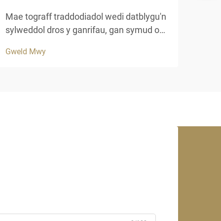
Mae 
diwy
Mae tograff traddodiadol wedi datblygu'n
datr
sylweddol dros y ganrifau, gan symud o
Gwel
este
ddim ond deunyddiau naturiol i amgenion
Gweld Mwy
perf
synthetig newyddion sy'n cynnig hywydr
synt
a berfformiad gwella. Mae prosiectau
mwya
adeiladu modern yn wynebu'n fwy ac yn
fwy...