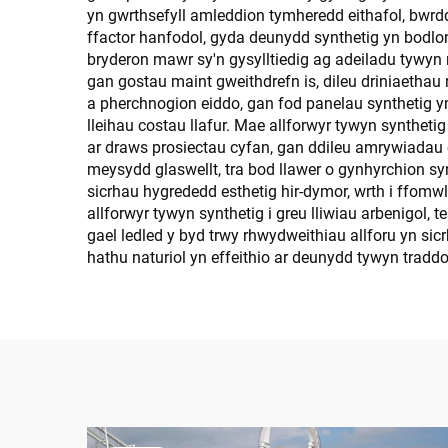
yn gwrthsefyll amleddion tymheredd eithafol, bwrdd
ffactor hanfodol, gyda deunydd synthetig yn bodloni
bryderon mawr sy'n gysylltiedig ag adeiladu tywyn 
gan gostau maint gweithdrefn is, dileu driniaethau
a pherchnogion eiddo, gan fod panelau synthetig y
lleihau costau llafur. Mae allforwyr tywyn synthe
ar draws prosiectau cyfan, gan ddileu amrywiadau
meysydd glaswellt, tra bod llawer o gynhyrchion sy
sicrhau hygrededd esthetig hir-dymor, wrth i ffo
allforwyr tywyn synthetig i greu lliwiau arbenigol,
gael ledled y byd trwy rhwydweithiau allforu yn s
hathu naturiol yn effeithio ar deunydd tywyn traddo