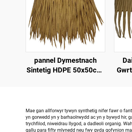
pannel Dymestnach
Dai
Sintetig HDPE 50x50cm,
Gwrt
Gwrthsefyll UV 15
Gwdd
mlynedd ar gyfer
Gwestai Tropicaidd
Mae gan allforwyr tywyn synthetig nifer fawr o fan
yn gorwedd yn y barhaolrwydd ac yn y bywyd hir, ga
trychfilod, niweidrau llygod, a dadleoli organig.
gallu para fifty mlynedd neu fwy gyda gofynion mai