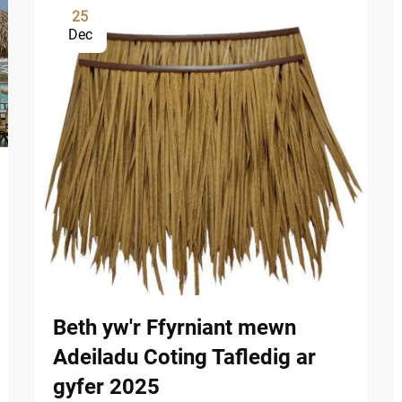
25
Dec
Beth yw'r Ffyrniant mewn
Adeiladu Coting Tafledig ar
gyfer 2025