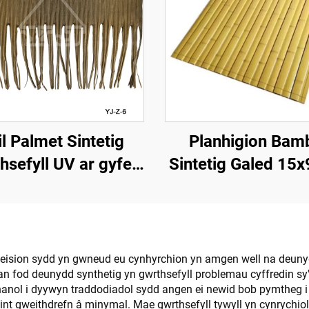
l Palmet Sintetig
Planhigion Ba
hsefyll UV ar gyfer
Sintetig Galed 15
ylwriaeth Allforol
ar gyfer Darn a Ch
teision sydd yn gwneud eu cynhyrchion yn amgen well na deunydd
n fod deunydd synthetig yn gwrthsefyll problemau cyffredin sy'
 Wahanol i dyywyn traddodiadol sydd angen ei newid bob pymthe
nt gweithdrefn â minymal. Mae gwrthsefyll tywyll yn cynrychioli