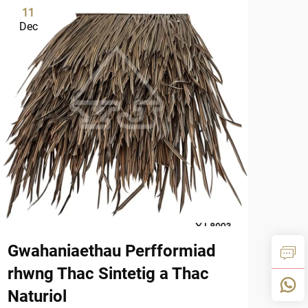
11
0
Dec
De
Gwahaniaethau Perfformiad
Man
rhwng Thac Sintetig a Thac
Res
Naturiol