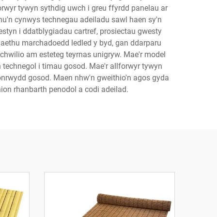
orwyr tywyn sythdig uwch i greu ffyrdd panelau ar
rchu'n cynwys technegau adeiladu sawl haen sy'n
tyn i ddatblygiadau cartref, prosiectau gwesty
naethu marchadoedd ledled y byd, gan ddarparu
 chwilio am esteteg teyrnas unigryw. Mae'r model
technegol i timau gosod. Mae'r allforwyr tywyn
ithlonrwydd gosod. Maen nhw'n gweithio'n agos gyda
nion rhanbarth penodol a codi adeilad.