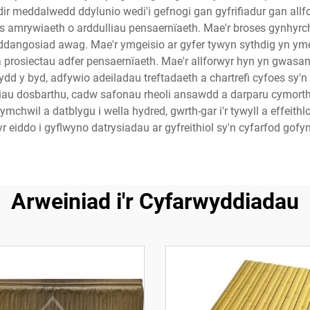
dir meddalwedd ddylunio wedi'i gefnogi gan gyfrifiadur gan allf
aws amrywiaeth o arddulliau pensaernïaeth. Mae'r broses gynhy
angosiad awag. Mae'r ymgeisio ar gyfer tywyn sythdig yn ymes
prosiectau adfer pensaernïaeth. Mae'r allforwyr hyn yn gwasa
d y byd, adfywio adeiladau treftadaeth a chartrefi cyfoes sy'n
iau dosbarthu, cadw safonau rheoli ansawdd a darparu cymorth 
ymchwil a datblygu i wella hydred, gwrth-gar i'r tywyll a effe
 eiddo i gyflwyno datrysiadau ar gyfreithiol sy'n cyfarfod gofy
Arweiniad i'r Cyfarwyddiadau