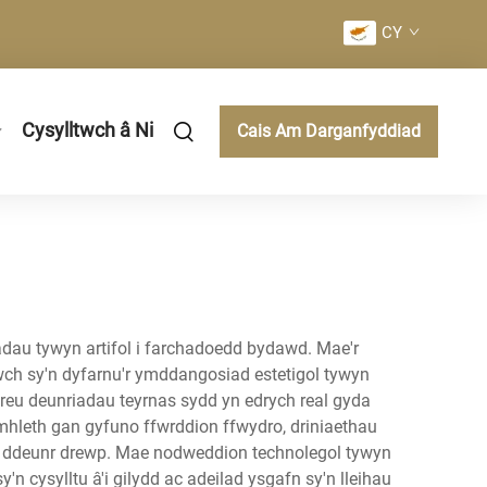
CY
Cysylltwch â Ni
Cais Am Darganfyddiad
adau tywyn artifol i farchadoedd bydawd. Mae'r
wch sy'n dyfarnu'r ymddangosiad estetigol tywyn
creu deunriadau teyrnas sydd yn edrych real gyda
ymhleth gan gyfuno ffwrddion ffwydro, driniaethau
neu ddeunr drewp. Mae nodweddion technolegol tywyn
 cysylltu â'i gilydd ac adeilad ysgafn sy'n lleihau