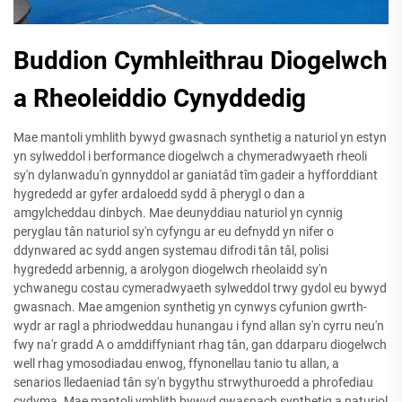
Buddion Cymhleithrau Diogelwch
a Rheoleiddio Cynyddedig
Mae mantoli ymhlith bywyd gwasnach synthetig a naturiol yn estyn
yn sylweddol i berformance diogelwch a chymeradwyaeth rheoli
sy'n dylanwadu'n gynnyddol ar ganiatâd tîm gadeir a hyfforddiant
hygrededd ar gyfer ardaloedd sydd â pherygl o dan a
amgylcheddau dinbych. Mae deunyddiau naturiol yn cynnig
peryglau tân naturiol sy'n cyfyngu ar eu defnydd yn nifer o
ddynwared ac sydd angen systemau difrodi tân tâl, polisi
hygrededd arbennig, a arolygon diogelwch rheolaidd sy'n
ychwanegu costau cymeradwyaeth sylweddol trwy gydol eu bywyd
gwasnach. Mae amgenion synthetig yn cynwys cyfunion gwrth-
wydr ar ragl a phriodweddau hunangau i fynd allan sy'n cyrru neu'n
fwy na'r gradd A o amddiffyniant rhag tân, gan ddarparu diogelwch
well rhag ymosodiadau enwog, ffynonellau tanio tu allan, a
senarios lledaeniad tân sy'n bygythu strwythuroedd a phrofediau
cydyma. Mae mantoli ymhlith bywyd gwasnach synthetig a naturiol