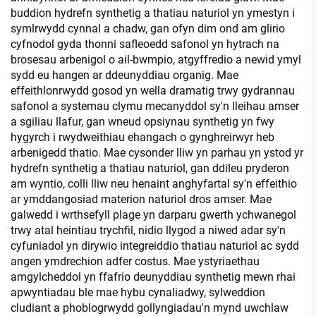
buddion hydrefn synthetig a thatiau naturiol yn ymestyn i
symlrwydd cynnal a chadw, gan ofyn dim ond am glirio
cyfnodol gyda thonni safleoedd safonol yn hytrach na
brosesau arbenigol o ail-bwmpio, atgyffredio a newid ymyl
sydd eu hangen ar ddeunyddiau organig. Mae
effeithlonrwydd gosod yn wella dramatig trwy gydrannau
safonol a systemau clymu mecanyddol sy'n lleihau amser
a sgiliau llafur, gan wneud opsiynau synthetig yn fwy
hygyrch i rwydweithiau ehangach o gynghreirwyr heb
arbenigedd thatio. Mae cysonder lliw yn parhau yn ystod yr
hydrefn synthetig a thatiau naturiol, gan ddileu pryderon
am wyntio, colli lliw neu henaint anghyfartal sy'n effeithio
ar ymddangosiad materion naturiol dros amser. Mae
galwedd i wrthsefyll plage yn darparu gwerth ychwanegol
trwy atal heintiau trychfil, nidio llygod a niwed adar sy'n
cyfuniadol yn dirywio integreiddio thatiau naturiol ac sydd
angen ymdrechion adfer costus. Mae ystyriaethau
amgylcheddol yn ffafrio deunyddiau synthetig mewn rhai
apwyntiadau ble mae hybu cynaliadwy, sylweddion
cludiant a phoblogrwydd gollyngiadau'n mynd uwchlaw