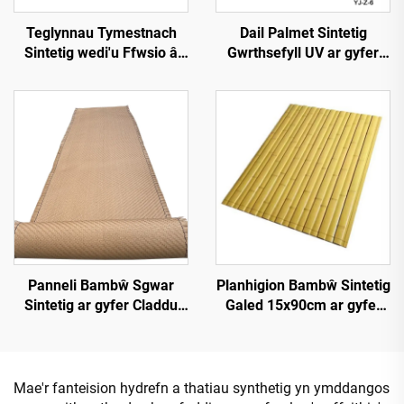
Teglynnau Tymestnach
Dail Palmet Sintetig
Sintetig wedi'u Ffwsio â
Gwrthsefyll UV ar gyfer
Chynhesiad 50cmx3m â
Gwddylwriaeth Allforol
Gwell Gwrthsefyll Tân
Panneli Bambŵ Sgwar
Planhigion Bambŵ Sintetig
Sintetig ar gyfer Claddu
Galed 15x90cm ar gyfer
Walliau Mewnol a Thramor
Darn a Chladdu
Mae'r fanteision hydrefn a thatiau synthetig yn ymddangos