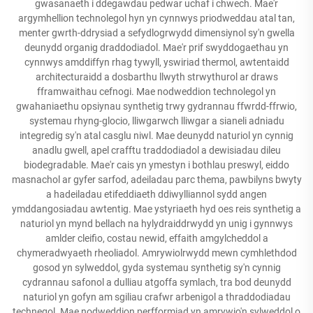
gwasanaeth i ddegawdau pedwar uchaf i chwech. Mae'r
argymhellion technolegol hyn yn cynnwys priodweddau atal tan,
menter gwrth-ddrysiad a sefydlogrwydd dimensiynol sy'n gwella
deunydd organig draddodiadol. Mae'r prif swyddogaethau yn
cynnwys amddiffyn rhag tywyll, yswiriad thermol, awtentaidd
architecturaidd a dosbarthu llwyth strwythurol ar draws
fframwaithau cefnogi. Mae nodweddion technolegol yn
gwahaniaethu opsiynau synthetig trwy gydrannau ffwrdd-ffrwio,
systemau rhyng-glocio, lliwgarwch lliwgar a sianeli adniadu
integredig sy'n atal casglu niwl. Mae deunydd naturiol yn cynnig
anadlu gwell, apel crafftu traddodiadol a dewisiadau dileu
biodegradable. Mae'r cais yn ymestyn i bothlau preswyl, eiddo
masnachol ar gyfer sarfod, adeiladau parc thema, pawbilyns bwyty
a hadeiladau etifeddiaeth ddiwylliannol sydd angen
ymddangosiadau awtentig. Mae ystyriaeth hyd oes reis synthetig a
naturiol yn mynd bellach na hylydraiddrwydd yn unig i gynnwys
amlder cleifio, costau newid, effaith amgylcheddol a
chymeradwyaeth rheoliadol. Amrywiolrwydd mewn cymhlethdod
gosod yn sylweddol, gyda systemau synthetig sy'n cynnig
cydrannau safonol a dulliau atgoffa symlach, tra bod deunydd
naturiol yn gofyn am sgiliau crafwr arbenigol a thraddodiadau
technegol. Mae nodweddion perfformiad yn amrywio'n sylweddol o