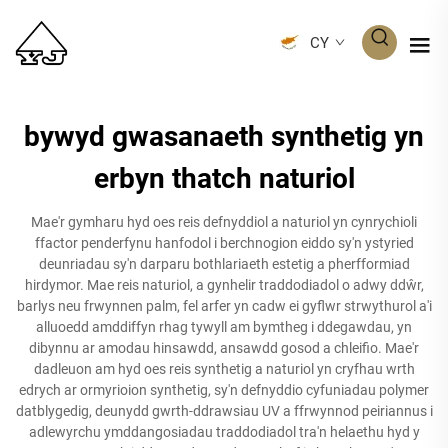
CY
bywyd gwasanaeth synthetig yn
erbyn thatch naturiol
Mae'r gymharu hyd oes reis defnyddiol a naturiol yn cynrychioli
ffactor penderfynu hanfodol i berchnogion eiddo sy'n ystyried
deunriadau sy'n darparu bothlariaeth estetig a pherfformiad
hirdymor. Mae reis naturiol, a gynhelir traddodiadol o adwy ddŵr,
barlys neu frwynnen palm, fel arfer yn cadw ei gyflwr strwythurol a'i
alluoedd amddiffyn rhag tywyll am bymtheg i ddegawdau, yn
dibynnu ar amodau hinsawdd, ansawdd gosod a chleifio. Mae'r
dadleuon am hyd oes reis synthetig a naturiol yn cryfhau wrth
edrych ar ormyrioion synthetig, sy'n defnyddio cyfuniadau polymer
datblygedig, deunydd gwrth-ddrawsiau UV a ffrwynnod peiriannus i
adlewyrchu ymddangosiadau traddodiadol tra'n helaethu hyd y