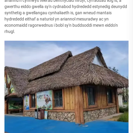
ariannu'n cynnwys telerau benthyciad hirdyr, cyfraddau llog is, a
gwerthu eiddo gwella sy'n cydnabod hydrededd estynedig deunydd
synthetig a gwellangau cynhaliaeth is, gan wneud mantais
hydrededd eithaf a naturiol yn ariannol mesuradwy ac yn
economaidd ragorwednus i bobl sy'n buddsoddi mewn eiddo'n
rhugl.