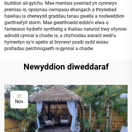
buddion ail-gylchu. Mae mantais yswiriad yn cynnwys
premiau is, opsiynau cwmpasu ehangach a thrylediad
hawliau is oherwydd graddau tanau gwella a nodweddion
gwrthsefyll storm. Mae gwerthoedd eiddo'n elwa o
fanteision hydrefn synthetig a thatiau naturiol trwy ofynion
adrodd cynnal a chadw is, a chyfnodau warant wedi'u
hymestyn sy'n apelio at brynwyr posib sydd eisiau
profiadau perchnogaeth is-gynnal a chadw.
Newyddion diweddaraf
27
Nov