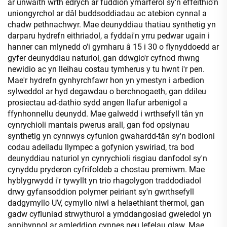
ar unwaith wrth edrych ar fuddion ymarferol sy'n effeithio'n
uniongyrchol ar dâl buddsoddiadau ac atebion cynnal a
chadw pethnachwyr. Mae deunyddiau thatiau synthetig yn
darparu hydrefn eithriadol, a fyddai'n yrru pedwar ugain i
hanner can mlynedd o'i gymharu â 15 i 30 o flynyddoedd ar
gyfer deunyddiau naturiol, gan ddwgio'r cyfnod rhwng
newidio ac yn lleihau costau tymherus y tu hwnt i'r pen.
Mae'r hydrefn gynhyrchfawr hon yn ymestyn i arbedion
sylweddol ar hyd degawdau o berchnogaeth, gan ddileu
prosiectau ad-dathio sydd angen llafur arbenigol a
ffynhonnellu deunydd. Mae galwedd i wrthsefyll tân yn
cynrychioli mantais pwerus arall, gan fod opsiynau
synthetig yn cynnwys cyfunion gwahardd-tân sy'n bodloni
codau adeiladu llympec a gofynion yswiriad, tra bod
deunyddiau naturiol yn cynrychioli risgiau danfodol sy'n
cynyddu pryderon cyfrifoldeb a chostau premiwm. Mae
hyblygrwydd i'r tywyllt yn trio rhagolygon traddodiadol
drwy gyfansoddion polymer peiriant sy'n gwrthsefyll
dadgymyllo UV, cymyllo niwl a helaethiant thermol, gan
gadw cyfluniad strwythurol a ymddangosiad gweledol yn
annibynnol ar amleddion cynnes neu lefelau glaw. Mae