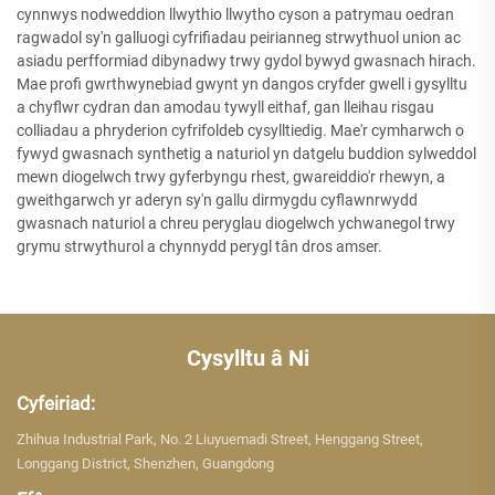
cynnwys nodweddion llwythio llwytho cyson a patrymau oedran
ragwadol sy'n galluogi cyfrifiadau peirianneg strwythuol union ac
asiadu perfformiad dibynadwy trwy gydol bywyd gwasnach hirach.
Mae profi gwrthwynebiad gwynt yn dangos cryfder gwell i gysylltu
a chyflwr cydran dan amodau tywyll eithaf, gan lleihau risgau
colliadau a phryderion cyfrifoldeb cysylltiedig. Mae'r cymharwch o
fywyd gwasnach synthetig a naturiol yn datgelu buddion sylweddol
mewn diogelwch trwy gyferbyngu rhest, gwareiddio'r rhewyn, a
gweithgarwch yr aderyn sy'n gallu dirmygdu cyflawnrwydd
gwasnach naturiol a chreu peryglau diogelwch ychwanegol trwy
grymu strwythurol a chynnydd perygl tân dros amser.
Cysylltu â Ni
Cyfeiriad:
Zhihua Industrial Park, No. 2 Liuyuemadi Street, Henggang Street,
Longgang District, Shenzhen, Guangdong