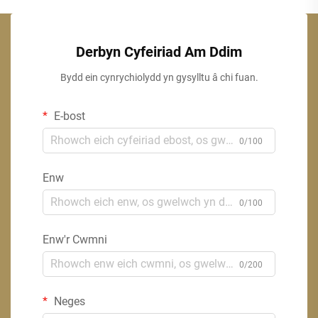
Derbyn Cyfeiriad Am Ddim
Bydd ein cynrychiolydd yn gysylltu â chi fuan.
E-bost
0/100
Enw
0/100
Enw'r Cwmni
0/200
Neges