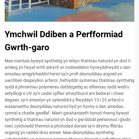
Ymchwil Ddiben a Perfformiad
Gwrth-garo
Mae mantais bywyd synthetig yn erbyn thatinau naturiol yn dod i'r
amlwg yn fwyaf wrth edrych ar nodweddion hyrwyddrwydd o dan
amodau amgylcheddol heriol sy'n profi deunyddiau argoed yn
uwchben disgwylion arferol. Defnyddir systemau thatinau synthetig
sydd â phreintiau polymerau datblygedig ac elfennau sydd wedi'u
sefydlogi o UV sy'n cadw cyflwr strwythurol am bedwar i chwe
degawr, sy'n ymestyn yn sylweddol y flwyddyn 15 i 25 arferol o
wasanaethu deunyddiau naturiol hyd yn hynny o dan amodau
cynnal a chadw gwellaf. Mae'r gwahaniaeth hynod rhwng bywyd
synthetig a thatinau naturiol yn dod o gwrddoâl peiriannus i gludo
niwl, cylchoedd thermol a photodad-doriad sy'n dirymu ffibrâu
organig yn raddol dros amser. Mae deunyddiau synthetig
uchelgeiddio yn cynnwys pigmen titanws diocsid a sefydlwyr olwg