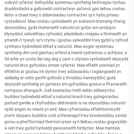
cobryd cyfartal. Defnyddia systemau synthetig technegau tynhau
draddodiadol a galluoedd contractwyr safonol, gan leihau costau
llafur a chael mwy o ddewisiadau contractwr sy'n hybu prisiau
cystadleuol. Mae costau cynhaliaeth yn wahanol dramatig rhwng
deunyddiau, gyda thatwraeth naturiol yn gofyn am arolygon
blynyddol, adweithiau cyfnodol, ailadeiladu creigiau a thriniaeth yn
ymateb i'r tywyll, sy'n crymu i gostau sylweddol trwy gydol y cyfnod
cymharu hydrededd eithaf a naturiol. Mae angen systemau
synthetig dim ond glanhau arferol a newid cydrannau o achlysur, a
fel arfer yn costio llai nag deg y cant o ofynion cynhaliaeth deunydd
naturiol dros gyfnodau amser cyfartal. Mae effaith yswiriad yn
effeithio ar gostau hir dymor trwy addasiadau i raglangoedd yn
seiliedig ar reitio gwrth-gofiodd a threidiau hanesyddol, gyda
deunydd synthetig yn gymwys am gyfraddau gostus a fframwaith
cwmpasu ehangach. Gall asesiadau treth eiddo adlewyrchu
buddion hydrededd eithaf a naturiol hirach trwy gategoriadau
parhad gwella a chyfraddau didramatïo is na deunyddiau naturiol
sydd angen eu newid yn aml. Mae cyfraniadau effeithlonrwydd
ynni'n darparu buddion cost ychwanegol trwy briodweddau ysnâd
gorau a pherfformiad thermol cyson sy'n lleihau costau gogwyddo
a oeri trwy gydol hydoedd gwasanaeth hirdymor. Mae mantais