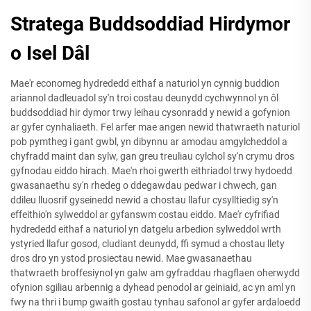
Stratega Buddsoddiad Hirdymor
o Isel Dâl
Mae'r economeg hydrededd eithaf a naturiol yn cynnig buddion
ariannol dadleuadol sy'n troi costau deunydd cychwynnol yn ôl
buddsoddiad hir dymor trwy leihau cysonradd y newid a gofynion
ar gyfer cynhaliaeth. Fel arfer mae angen newid thatwraeth naturiol
pob pymtheg i gant gwbl, yn dibynnu ar amodau amgylcheddol a
chyfradd maint dan sylw, gan greu treuliau cylchol sy'n crymu dros
gyfnodau eiddo hirach. Mae'n rhoi gwerth eithriadol trwy hydoedd
gwasanaethu sy'n rhedeg o ddegawdau pedwar i chwech, gan
ddileu lluosrif gyseinedd newid a chostau llafur cysylltiedig sy'n
effeithio'n sylweddol ar gyfanswm costau eiddo. Mae'r cyfrifiad
hydrededd eithaf a naturiol yn datgelu arbedion sylweddol wrth
ystyried llafur gosod, cludiant deunydd, ffi symud a chostau llety
dros dro yn ystod prosiectau newid. Mae gwasanaethau
thatwraeth broffesiynol yn galw am gyfraddau rhagflaen oherwydd
ofynion sgiliau arbennig a dyhead penodol ar geiniaid, ac yn aml yn
fwy na thri i bump gwaith gostau tynhau safonol ar gyfer ardaloedd