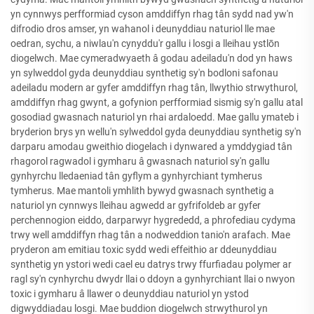
yn cynnwys perfformiad cyson amddiffyn rhag tân sydd nad yw'n
difrodio dros amser, yn wahanol i deunyddiau naturiol lle mae
oedran, sychu, a niwlau'n cynyddu'r gallu i losgi a lleihau ystlōn
diogelwch. Mae cymeradwyaeth â godau adeiladu'n dod yn haws
yn sylweddol gyda deunyddiau synthetig sy'n bodloni safonau
adeiladu modern ar gyfer amddiffyn rhag tân, llwythio strwythurol,
amddiffyn rhag gwynt, a gofynion perfformiad sismig sy'n gallu atal
gosodiad gwasnach naturiol yn rhai ardaloedd. Mae gallu ymateb i
bryderion brys yn wellu'n sylweddol gyda deunyddiau synthetig sy'n
darparu amodau gweithio diogelach i dynwared a ymddygiad tân
rhagorol ragwadol i gymharu â gwasnach naturiol sy'n gallu
gynhyrchu lledaeniad tân gyflym a gynhyrchiant tymherus
tymherus. Mae mantoli ymhlith bywyd gwasnach synthetig a
naturiol yn cynnwys lleihau agwedd ar gyfrifoldeb ar gyfer
perchennogion eiddo, darparwyr hygrededd, a phrofediau cydyma
trwy well amddiffyn rhag tân a nodweddion tanio'n arafach. Mae
pryderon am emitiau toxic sydd wedi effeithio ar ddeunyddiau
synthetig yn ystori wedi cael eu datrys trwy ffurfiadau polymer ar
ragl sy'n cynhyrchu dwydr llai o ddoyn a gynhyrchiant llai o nwyon
toxic i gymharu â llawer o deunyddiau naturiol yn ystod
digwyddiadau losgi. Mae buddion diogelwch strwythurol yn