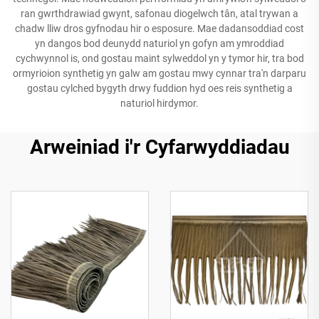
ran gwrthdrawiad gwynt, safonau diogelwch tân, atal trywan a
chadw lliw dros gyfnodau hir o esposure. Mae dadansoddiad cost
yn dangos bod deunydd naturiol yn gofyn am ymroddiad
cychwynnol is, ond gostau maint sylweddol yn y tymor hir, tra bod
ormyrioion synthetig yn galw am gostau mwy cynnar tra'n darparu
gostau cylched bygyth drwy fuddion hyd oes reis synthetig a
naturiol hirdymor.
Arweiniad i'r Cyfarwyddiadau