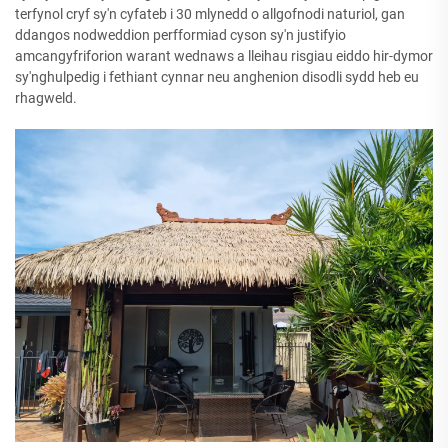
terfynol cryf sy'n cyfateb i 30 mlynedd o allgofnodi naturiol, gan
ddangos nodweddion perfformiad cyson sy'n justifyio
amcangyfriforion warant wednaws a lleihau risgiau eiddo hir-dymor
sy'nghulpedig i fethiant cynnar neu anghenion disodli sydd heb eu
rhagweld.