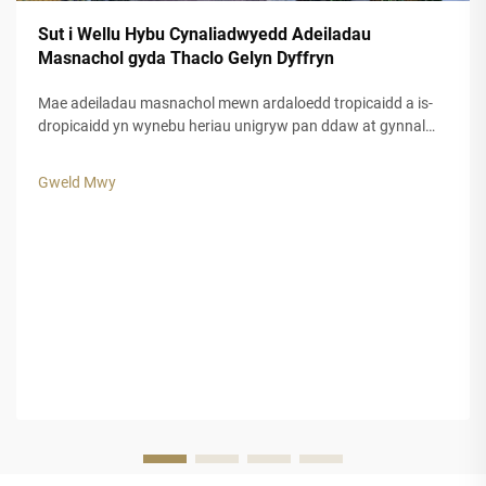
Sut i Wellu Hybu Cynaliadwyedd Adeiladau
Masnachol gyda Thaclo Gelyn Dyffryn
Mae adeiladau masnachol mewn ardaloedd tropicaidd a is-
dropicaidd yn wynebu heriau unigryw pan ddaw at gynnal
ymddangosiad esthetig tra bod siŵr o hyd-drafod hir dymor.
Mae deunyddiau traddodiadol ar gyfer to, a chwarae, yn aml
Gweld Mwy
yn methu pan gaiff eu rhoi i agored i'w gofodolaeth gryf.