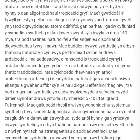
atal amine sy'n atal llifio lliw a thoriad cadwyn polymer hyd yn
hynny o dan allgofnodi haul tropicaidd gryf. Mae'r gwrddoâl i'r
tywyll yn estyn pellach na diogelu UV i gynnwys perfformiad gwell
yn ystod digwyddiadau storm ddifrifol, gan barhau i gadw cyfluniad
y symudion synthetig o dan laweri gwynt sy'n hwyluso dros 150
mya, tra bod thatinau naturiol fel arfer angen eu disodli ar ôl
digwyddiadau tywyll mawr. Mae buddion bywyd synthetig yn erbyn
thatinau naturiol yn cynnwys perfformiad cyson ar draws
ardaloedd clima addasadwy, o ransoedd is-tropicaidd cymyl i
ardaloedd anheddog ystyrlon lle mae brithder a crafiad yn dirymu
thatio traddodiadol. Mae cylchoedd rhew-haen yn arhol
amherthnach arbennig i deunyddiau naturiol, gan achosi tensiwn
ehangu a gwahanu ffibr sy'n lleihau diogelu effeithiol rhag niwl, tra
bod amgenion synthetig yn cadw hyblygrwydd a sefydlogrwydd
dimensiynol ar draws ystodau tymheredd o -40 i 160 gradd
Fafrenheit. Mae galluoedd rheoli niwl yn gwahaniaethu systemau
synthetig trwy sianeli dadgasglu a chamgymeriadau parau sy'n atal
casglu dŵr a damwain strwythuol sydd ar ôl hynny, gan ymestyn
bywyd synthetig yn erbyn thatinau naturiol trwy reolaeth weithredol
o niwl yn hytrach na strategaethau disodli adweithiol. Mae
cynhyrchion synthetig o ansawdd yn mynd trwy brofion pigo