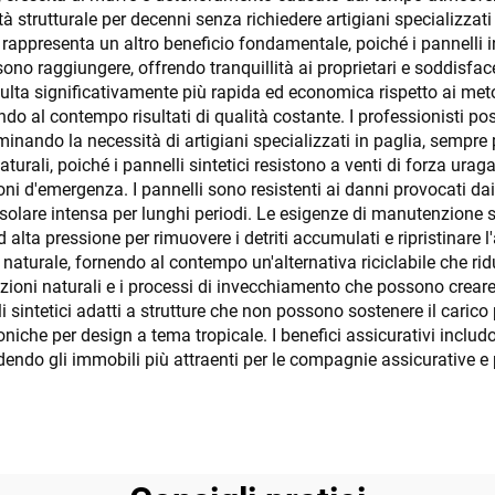
à strutturale per decenni senza richiedere artigiani specializzati 
io rappresenta un altro beneficio fondamentale, poiché i pannelli 
sono raggiungere, offrendo tranquillità ai proprietari e soddisfa
isulta significativamente più rapida ed economica rispetto ai meto
o al contempo risultati di qualità costante. I professionisti poss
iminando la necessità di artigiani specializzati in paglia, sempre 
urali, poiché i pannelli sintetici resistono a venti di forza uraga
oni d'emergenza. I pannelli sono resistenti ai danni provocati dai
 solare intensa per lunghi periodi. Le esigenze di manutenzione
ta pressione per rimuovere i detriti accumulati e ripristinare l'
a naturale, fornendo al contempo un'alternativa riciclabile che rid
azioni naturali e i processi di invecchiamento che possono creare 
li sintetici adatti a strutture che non possono sostenere il caric
oniche per design a tema tropicale. I benefici assicurativi includ
ndendo gli immobili più attraenti per le compagnie assicurative e 