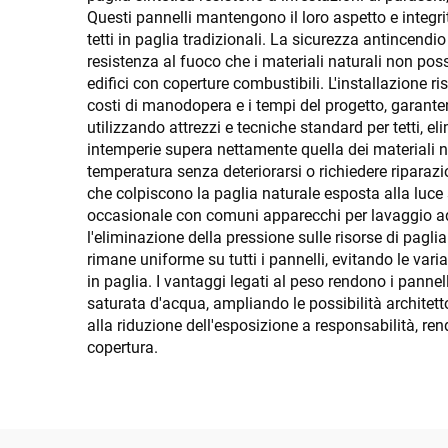
Questi pannelli mantengono il loro aspetto e integrit
tetti in paglia tradizionali. La sicurezza antincend
resistenza al fuoco che i materiali naturali non pos
edifici con coperture combustibili. L'installazione r
costi di manodopera e i tempi del progetto, garantend
utilizzando attrezzi e tecniche standard per tetti, el
intemperie supera nettamente quella dei materiali nat
temperatura senza deteriorarsi o richiedere riparazi
che colpiscono la paglia naturale esposta alla luce
occasionale con comuni apparecchi per lavaggio ad al
l'eliminazione della pressione sulle risorse di pagli
rimane uniforme su tutti i pannelli, evitando le vari
in paglia. I vantaggi legati al peso rendono i pannel
saturata d'acqua, ampliando le possibilità architett
alla riduzione dell'esposizione a responsabilità, re
copertura.