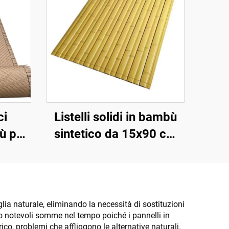
ci
Listelli solidi in bambù
bù per
sintetico da 15x90 cm
ali
per pavimentazioni e
ni
rivestimenti
aglia naturale, eliminando la necessità di sostituzioni
ano notevoli somme nel tempo poiché i pannelli in
co, problemi che affliggono le alternative naturali.