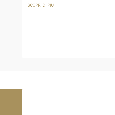
uniche nel mantenere l'estetica pur
SCOPRI DI PIÙ
garantendo una lunga durata. I materiali
tradizionali per tetti e decorazioni spesso
risultano inadeguati quando esposti a
raggi UV intensi...