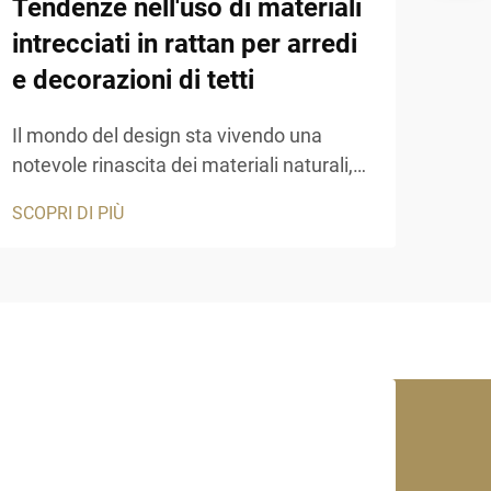
Tendenze nell'uso di materiali
App
intrecciati in rattan per arredi
nei
e decorazioni di tetti
Le c
note
Il mondo del design sta vivendo una
cerc
notevole rinascita dei materiali naturali,
SCOP
dai c
con i materiali intrecciati in rattan che si
SCOPRI DI PIÙ
arch
affermano come una forza dominante
carat
nelle applicazioni contemporanee di
tradi
arredamento e architettura. Questa
rinascita rappresenta qualcosa di più di
una semplice preferenza estetica...