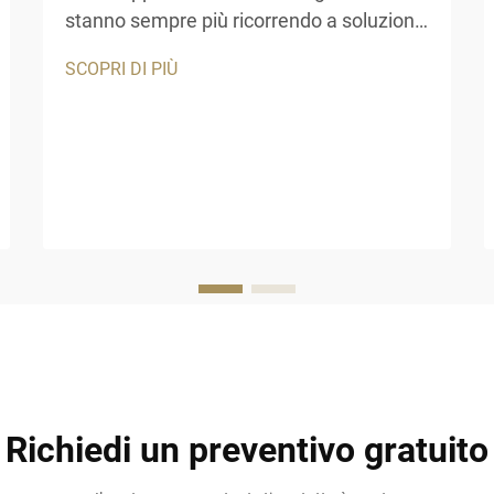
stanno sempre più ricorrendo a soluzioni
alternative per i tetti che uniscono
SCOPRI DI PIÙ
attrattiva estetica e durata nel tempo. Il
tetto in paglia artificiale si è affermato
come un'opzione interessante per resort
tropicali, strutture ricreative...
Richiedi un preventivo gratuito