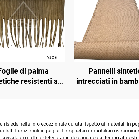
Foglie di palma
Pannelli sinteti
etiche resistenti ai
intrecciati in bam
raggi UV per
rivestimenti mur
decorazione
interni ed ester
saggistica esterna
ca risiede nella loro eccezionale durata rispetto ai materiali in p
i tetti tradizionali in paglia. I proprietari immobiliari risparmi
ti, crescita di muffe e deterioramento causato dal tempo atmosferi