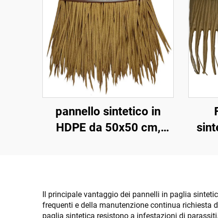
pannello sintetico in
HDPE da 50x50 cm,
sint
resistente ai raggi UV
per 15 anni, per tetti di
resort tropicali
pae
Il principale vantaggio dei pannelli in paglia sinteti
frequenti e della manutenzione continua richiesta da
paglia sintetica resistono a infestazioni di parassi