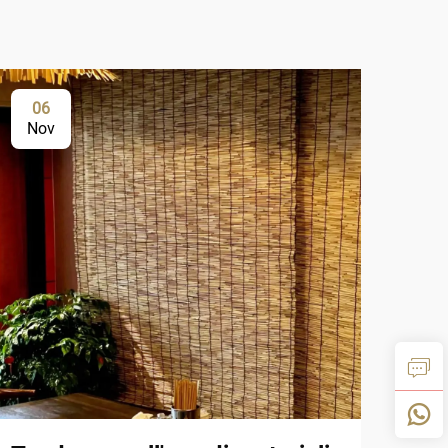
06
2
Nov
De