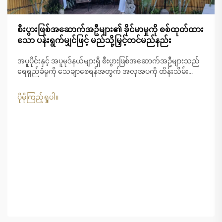
စီးပွားဖြစ်အဆောက်အဦများ၏ ခိုင်မာမှုကို စစ်ထုတ်ထား
သော ပန်းရွက်မျှင်ဖြင့် မည်သို့မြှင့်တင်မည်နည်း
အပူပိုင်းနှင့် အပူမုဒ်နယ်များရှိ စီးပွားဖြစ်အဆောက်အဦများသည်
ရေရှည်ခံမှုကို သေချာစေရန်အတွက် အလှအပကို ထိန်းသိမ်း
ရာတွင် ထူးခြားသော စိန်ခေါ်မှုများကို ရင်ဆိုင်နေရပါသည်။
ပြင်းထန်သော UV...
ပိုမိုကြည့်ရှုပါ။