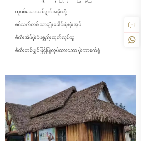
တုပစ်သော သစ်ရွက်အမိုးတို့
စင်သက်တစ် သာချိုးခေါင်းမိုးဖုံးအုပ်
စီထီးအိမ်မိုးခံပစ္စည်းထုတ်လုပ်သူ
စီထီးတစ်မျှင်ဖြင့်ပြုလုပ်ထားသော မိုးကာစက်ရုံ