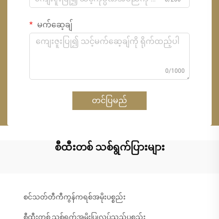
မက်ဆေ့ချ်
0/1000
တင်ပြမည်
စီထီးတစ် သစ်ရွက်ပြားများ
စင်သတ်တီကီကွန်ကရစ်အမိုးပစ္စည်း
စီထီးတစ် သစ်ရွက်အမိုးပြုလုပ်သည့်ပစ္စည်း