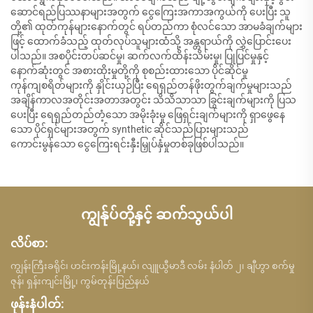
ဆောင်ရည်ပြဿနာများအတွက် ငွေကြေးအကာအကွယ်ကို ပေးပြီး သူ
တို့၏ ထုတ်ကုန်များနောက်တွင် ရပ်တည်ကာ စုံလင်သော အာမခံချက်များ
ဖြင့် ထောက်ခံသည့် ထုတ်လုပ်သူများထံသို့ အန္တရာယ်ကို လွှဲပြောင်းပေး
ပါသည်။ အစပိုင်းတပ်ဆင်မှု၊ ဆက်လက်ထိန်းသိမ်းမှု၊ ပြုပြင်မှုနှင့်
နောက်ဆုံးတွင် အစားထိုးမှုတို့ကို စုစည်းထားသော ပိုင်ဆိုင်မှု
ကုန်ကျစရိတ်များကို နှိုင်းယှဉ်ပြီး ရေရှည်တန်ဖိုးတွက်ချက်မှုများသည်
အချိန်ကာလအတိုင်းအတာအတွင်း သိသိသာသာ ခြွင်းချက်များကို ပြသ
ပေးပြီး ရေရှည်တည်တံ့သော အမိုးခုံးမှု ဖြေရှင်းချက်များကို ရှာဖွေနေ
သော ပိုင်ရှင်များအတွက် synthetic ဆိုင်သည်ပြားများသည်
ကောင်းမွန်သော ငွေကြေးရင်းနှီးမြှုပ်နှံမှုတစ်ခုဖြစ်ပါသည်။
ကျွန်ုပ်တို့နှင့် ဆက်သွယ်ပါ
လိပ်စာ:
ကျွန်းကြီးခရိုင်၊ ဟင်းကန်းမြို့နယ်၊ လျူယွီမာဒီ လမ်း နံပါတ် ၂၊ ချီဟွာ စက်မှု
ဇုန်၊ ရှန်းကျင်းမြို့၊ ကွမ်တုန်းပြည်နယ်
ဖုန်းနံပါတ်: