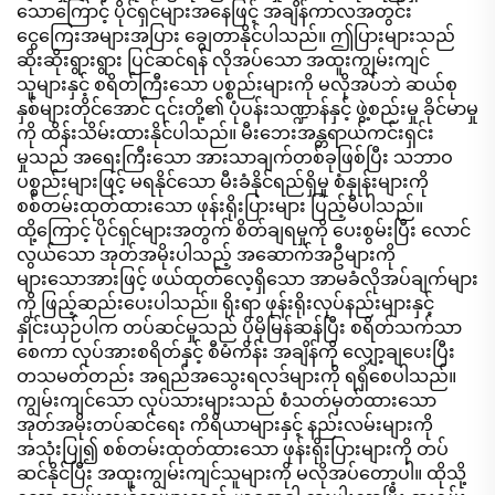
သောကြောင့် ပိုင်ရှင်များအနေဖြင့် အချိန်ကာလအတွင်း
ငွေကြေးအများအပြား ချွေတာနိုင်ပါသည်။ ဤပြားများသည်
ဆိုးဆိုးရွားရွား ပြင်ဆင်ရန် လိုအပ်သော အထူးကျွမ်းကျင်
သူများနှင့် စရိတ်ကြီးသော ပစ္စည်းများကို မလိုအပ်ဘဲ ဆယ်စု
နှစ်များတိုင်အောင် ၎င်းတို့၏ ပုံပန်းသဏ္ဍာန်နှင့် ဖွဲ့စည်းမှု ခိုင်မာမှု
ကို ထိန်းသိမ်းထားနိုင်ပါသည်။ မီးဘေးအန္တရာယ်ကင်းရှင်း
မှုသည် အရေးကြီးသော အားသာချက်တစ်ခုဖြစ်ပြီး သဘာဝ
ပစ္စည်းများဖြင့် မရနိုင်သော မီးခံနိုင်ရည်ရှိမှု စံနှုန်းများကို
စစ်တမ်းထုတ်ထားသော ဖုန်းရိုးပြားများ ပြည့်မီပါသည်။
ထို့ကြောင့် ပိုင်ရှင်များအတွက် စိတ်ချရမှုကို ပေးစွမ်းပြီး လောင်
လွယ်သော အုတ်အမိုးပါသည့် အဆောက်အဦများကို
များသောအားဖြင့် ဖယ်ထုတ်လေ့ရှိသော အာမခံလိုအပ်ချက်များ
ကို ဖြည့်ဆည်းပေးပါသည်။ ရိုးရာ ဖုန်းရိုးလုပ်နည်းများနှင့်
နှိုင်းယှဉ်ပါက တပ်ဆင်မှုသည် ပိုမိုမြန်ဆန်ပြီး စရိတ်သက်သာ
စေကာ လုပ်အားစရိတ်နှင့် စီမံကိန်း အချိန်ကို လျှော့ချပေးပြီး
တသမတ်တည်း အရည်အသွေးရလဒ်များကို ရရှိစေပါသည်။
ကျွမ်းကျင်သော လုပ်သားများသည် စံသတ်မှတ်ထားသော
အုတ်အမိုးတပ်ဆင်ရေး ကိရိယာများနှင့် နည်းလမ်းများကို
အသုံးပြု၍ စစ်တမ်းထုတ်ထားသော ဖုန်းရိုးပြားများကို တပ်
ဆင်နိုင်ပြီး အထူးကျွမ်းကျင်သူများကို မလိုအပ်တော့ပါ။ ထိုသို့