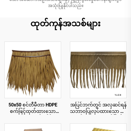
အသုံးပြုနိုင်ပါသည်။
ထုတ်ကုန်အသစ်များ
50x50 စင်တီမီတာ HDPE
အပြင်ဘက်တွင် အလှဆင်ရန်
စက်ဖြင့်ထုတ်ထားသော
သဘာဝပြုလုပ်ထားသော ဖရုံ
သဘာဝအလှဆင်ခေါင်းမိုး
ရွက်များ၊ ယူဗီရောင်ခြည်
ပြား၊ ၁၅ နှစ်အထိ ယူဗီ
ခံနိုင်ရည်ရှိခြင်း
ခံနိုင်ရည်ရှိသော ပူပြင်းသော