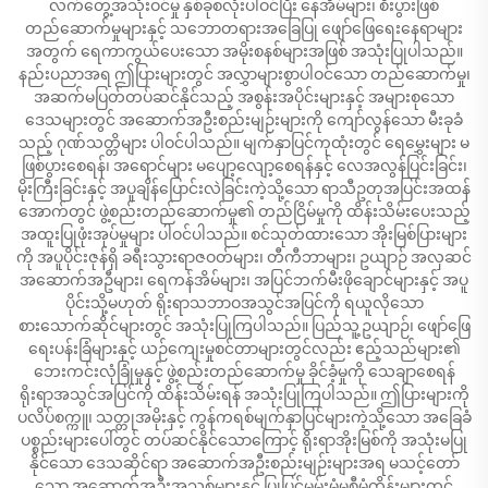
လက်တွေ့အသုံးဝင်မှု နှစ်ခုစလုံးပါဝင်ပြီး နေအိမ်များ၊ စီးပွားဖြစ်
တည်ဆောက်မှုများနှင့် သဘောတရားအခြေပြု ဖျော်ဖြေရေးနေရာများ
အတွက် ရေကာကွယ်ပေးသော အမိုးစနစ်များအဖြစ် အသုံးပြုပါသည်။
နည်းပညာအရ ဤပြားများတွင် အလွှာများစွာပါဝင်သော တည်ဆောက်မှု၊
အဆက်မပြတ်တပ်ဆင်နိုင်သည့် အစွန်းအပိုင်းများနှင့် အများစုသော
ဒေသများတွင် အဆောက်အဦးစည်းမျဉ်းများကို ကျော်လွန်သော မီးခုခံ
သည့် ဂုဏ်သတ္တိများ ပါဝင်ပါသည်။ မျက်နှာပြင်ကုထုံးတွင် ရေမွှေးများ မ
ဖြစ်ပွားစေရန်၊ အရောင်များ မပျော့လျော့စေရန်နှင့် လေအလွန်ပြင်းခြင်း၊
မိုးကြီးခြင်းနှင့် အပူချိန်ပြောင်းလဲခြင်းကဲ့သို့သော ရာသီဥတုအပြင်းအထန်
အောက်တွင် ဖွဲ့စည်းတည်ဆောက်မှု၏ တည်ငြိမ်မှုကို ထိန်းသိမ်းပေးသည့်
အထူးပြုဖုံးအုပ်မှုများ ပါဝင်ပါသည်။ စင်သုတ်ထားသော အိုးမြစ်ပြားများ
ကို အပူပိုင်းဇုန်ရှိ ခရီးသွားရာဇဝတ်များ၊ တီကီဘာများ၊ ဥယျာဉ် အလှဆင်
အဆောက်အဦများ၊ ရေကန်အိမ်များ၊ အပြင်ဘက်မီးဖိုချောင်များနှင့် အပူ
ပိုင်းသို့မဟုတ် ရိုးရာသဘာဝအသွင်အပြင်ကို ရယူလိုသော
စားသောက်ဆိုင်များတွင် အသုံးပြုကြပါသည်။ ပြည်သူ့ဥယျာဉ်၊ ဖျော်ဖြေ
ရေးပန်းခြံများနှင့် ယဉ်ကျေးမှုစင်တာများတွင်လည်း ဧည့်သည်များ၏
ဘေးကင်းလုံခြုံမှုနှင့် ဖွဲ့စည်းတည်ဆောက်မှု ခိုင်ခံ့မှုကို သေချာစေရန်
ရိုးရာအသွင်အပြင်ကို ထိန်းသိမ်းရန် အသုံးပြုကြပါသည်။ ဤပြားများကို
ပလိပ်စက္ကူ၊ သတ္တုအမိုးနှင့် ကွန်ကရစ်မျက်နှာပြင်များကဲ့သို့သော အခြေခံ
ပစ္စည်းများပေါ်တွင် တပ်ဆင်နိုင်သောကြောင့် ရိုးရာအိုးမြစ်ကို အသုံးမပြု
နိုင်သော ဒေသဆိုင်ရာ အဆောက်အဦးစည်းမျဉ်းများအရ မသင့်တော်
သော အဆောက်အဦးအသစ်များနှင့် ပြုပြင်မွမ်းမံမှုစီမံကိန်းများတွင်