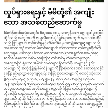
လှုပ်ရှားရေးနှင့် မိမိတို့၏ အကျိုး
သော အသစ်တည်ဆောက်မှု
စီမံကိန်းတစ်ခုလုံးအတွင်း စီးပွားရေးအရ သာလွန်သော ရွေးချယ်မှုအဖြစ်
ဆိုင်သည့် အလှအပကို ရယူလိုသော ပိုင်ရှင်များအတွက် synthetic ဆိုင်
သည့် ပြားများ၏ တပ်ဆင်မှုနှင့် ထိန်းသိမ်းမှု အကျိုးကျေးဇူးများသည်
အဆောက်အဦ သက်တမ်းတစ်လျှောက် သိသိသာသာ ကုန်ကျစရိတ်ကို
လျှော့ချပေးပါသည်။ စံသတ်မှတ်ထားသော ပြားအရွယ်အစားများနှင့်
ဆက်စပ်နေသော စနစ်များကြောင့် တပ်ဆင်မှု ထိရောက်မှုသည်
အတွေ့အကြုံရှိသော အမိုးခုံးသမားများ ရိုးရာကိရိယာများနှင့် နည်း
လမ်းများကို အသုံးပြု၍ စီမံကိန်းများကို ပြီးမြောက်အောင် ဆောင်ရွက်နိုင်
စေပြီး နှစ်များစွာ လေ့ကျင့်ရပြီး အမြင့်ဆုံးလစာများကို တောင်းဆိုသော
ရိုးရာဆိုင်သည် ကျွမ်းကျင်သူများနှင့် ဆိုင်သော အထူးပြု လုပ်သား
ကုန်ကျစရိတ်ကို ဖယ်ရှားပေးပါသည်။ ရာသီဥတုအပေါ် မူတည်သော တပ်
ဆင်မှုကာလများနှင့် အတိအကျ အလွှာလိုက်ခြင်း လုပ်ငန်းစဉ်များကို
လိုအပ်ပြီး တည်ဆောက်မှု အချိန်ဇယားကို ရက်သတ္တပတ် သို့မဟုတ် လ
များအထိ ဆွဲဆိုက်နိုင်သော လက်ဖြင့် ဖြန့်ထားသော သဘာဝဆိုင်သည်နှင့်
နှိုင်းယှဉ်ပါက စီမံကိန်း အချိန်ဇယားများသည် သိသိသာသာ လျော့နည်း