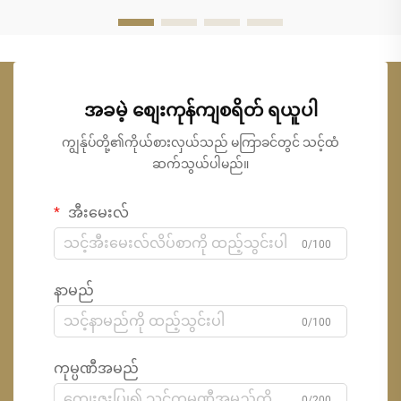
အခမဲ့ စျေးကုန်ကျစရိတ် ရယူပါ
ကျွန်ုပ်တို့၏ကိုယ်စားလှယ်သည် မကြာခင်တွင် သင့်ထံ
ဆက်သွယ်ပါမည်။
အီးမေးလ်
0/100
နာမည်
0/100
ကုမ္ပဏီအမည်
0/200