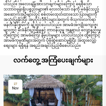
ပါသည်။ အလေးချိန်အားသာချက်များကြောင့် ရေစိုသော
သဘာဝဖုန်းရိုးပစ္စည်းများ၏ လေးလံသော ဝန်ကို မခံနိုင်သည့်
အဆောက်အဦများတွင် စစ်တမ်းထုတ်ထားသော ပြားများကို
အသုံးပြုနိုင်ပြီး အပူပိုင်းဒီဇိုင်းများအတွက် ဗိသုကာလက်ရာ
ဖန်တီးနိုင်စွမ်းကို ချဲ့ထွင်ပေးပါသည်။ အာမခံအကျိုးကျေးဇူး
များတွင် မီးခံနိုင်ရည်ရှိမှုနှင့် တာဝန်ယူမှု အန္တရာယ် လျော့နည်းမှု
တို့ကြောင့် အာမခံကြေး နိမ့်ပါးမှုများ ပါဝင်ပါသည်။ ထို့ကြောင့်
အာမခံကုမ္ပဏီများအတွက် ပိုမိုဆွဲဆောင်မှုရှိပြီး အထူးလျှော့
စျေးများ ရရှိရန် အရည်အချင်းပြည့်မီစေပါသည်။
လက်တွေ့ အကြံပေးချက်များ
27
Nov