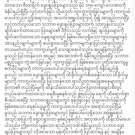
ထားသော စီးထရိုက် ခွေးချပ်ပြားများသည် မိုင် ၁၅၀ ကျော် လေအားကို
ခံနိုင်ရည်ရှိပြီး လွင့်တက်ခြင်း သို့မဟုတ် ကွာကွာကွာခြင်းများကို ကာကွယ်
ပေးပါသည်။ ဤအရာသည် အသက်အရွယ်ကြောင့် ပို၍ အားနည်းလာပြီး
လွင့်တက်လွယ်သော သဘာဝ ခွေးချပ်ပြားများထက် သာလွန်ပါသည်။
ချိတ်ဆက်ထားသော ပြားများ၏ ဒီဇိုင်းသည် လက်ဖြင့် ချပ်ပြားများကို
ချိတ်ဆက်ထားသော နေရာများတွင် ဖြစ်ပေါ်လေ့ရှိသော ကွာဟမှုများနှင့်
အားနည်းချက်များကို ဖယ်ရှားပေးပြီး မိုးကာမျက်နှာပြင်တစ်ခုလုံးတွင်
တသမတ်တည်း ကာကွယ်မှုကို သေချာစေပါသည်။ အပူချိန်တည်ငြိမ်
မှုသည် ပြင်းထန်သော အပူနှင့် အအေးဒဏ်ကို ခံနိုင်ရည်ရှိစေပြီး သဘာဝ
ပစ္စည်းများ ကွဲအက်ခြင်းနှင့် ကွာကွာခြင်းကို ဖြစ်စေသော ပူတိုးအေးကျမှု
စက်ဝိုင်းများကို ကာကွယ်ပေးပါသည်။ မုန်းရေခဲများကို ခံနိုင်ရည်ရှိ
မှုသည် သဘာဝ ခွေးချပ်ပြားများကို ထိခိုက်ပျက်စီးစေနိုင်သော ထိခိုက်မှု
များကို ကာကွယ်ပေးပြီး ပြင်းထန်သော ရာသီဥတုအခြေအနေများတွင်
မိုးကာ၏ တည်ငြိမ်မှုကို ထိန်းသိမ်းပေးပါသည်။ ပြားတစ်ခုချင်းစီတွင်
တည်ဆောက်ထားသော ရေစီးမှုစနစ်သည် ဖွဲ့စည်းပုံမှ ရေကို ထိရောက်စွာ
စီးဆင်းစေပြီး သဘာဝပစ္စည်းများတွင် ဖုန်းခြင်းနှင့် ပိုးမွှားပေါက်ခြင်းကို
ဖြစ်စေသော ရေစုပ်ယူမှုကို ကာကွယ်ပေးပါသည်။ အရောင်တည်ငြိမ်
မှုသည် သဘာဝ ခွေးချပ်ပြားများတွင် ဖြစ်ပေါ်လေ့ရှိသော အဖြူရောင်
အသွင်အပြင်ကို ရှောင်ရှားကာ နှစ်စဉ်နှစ်တိုင်း အလှအပကို ထိန်းသိမ်းပေး
ပါသည်။ ဤကောင်းမွန်သော ရာသီဥတုဒဏ်ခံနိုင်မှုသည် သဘာဝ ခွေး
ချပ်ပြားများတွင် လိုအပ်သော မုန်တိုင်းဒဏ်ကို ပြင်ဆင်ရန် နှင့် အချိန်မ