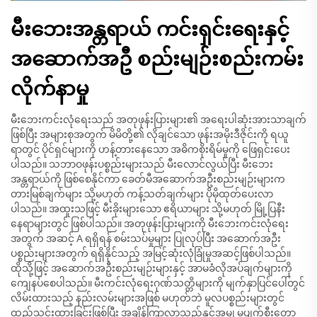
မီးဘေးအန္တရာယ် ကင်းရှင်းရေးနှင့်
အဆောက်အဦ စည်းမျဉ်းစည်းကမ်း
လိုက်နာမှု
မီးဘေးကင်းလုံရေးသည် အတုဖုန်းပြားများ၏ အရေးပါဆုံးအားသာချက်
ဖြစ်ပြီး အများစုအတွက် မိမိတို့၏ လိုချင်သော ဖုန်းအမိုးဒီဇိုင်းကို ရယူ
ရာတွင် ပိုင်ရှင်များကို ဟန့်တားနေသော အဓိကစိုးရိမ်မှုကို ဖြေရှင်းပေး
ပါသည်။ သဘာဝဖုန်းပစ္စည်းများသည် မီးလောင်လွယ်ပြီး မီးဘေး
အန္တရာယ်ကို ဖြစ်စေနိုင်ကာ ခေတ်မီအဆောက်အဦးစည်းမျဉ်းများက
တားမြစ်ချက်များ သို့မဟုတ် ကန့်သတ်ချက်များ ပိုမိုထုတ်ပေးလာ
ပါသည်။ အထူးသဖြင့် မီးခိုးများသော ဧရိယာများ သို့မဟုတ် မြို့ပြနီး
နေရာများတွင် ဖြစ်ပါသည်။ အတုဖုန်းပြားများကို မီးဘေးကင်းလုံရေး
အတွက် အဆင့် A ရရှိရန် စမ်းသပ်မှုများ ပြုလုပ်ပြီး အဆောက်အဦး
ပစ္စည်းများအတွက် ရရှိနိုင်သည့် အမြင့်ဆုံးလုံခြုံမှုအဆင့်ဖြစ်ပါသည်။
ထိုသို့ဖြင့် အဆောက်အဦးစည်းမျဉ်းများနှင့် အာမခံလိုအပ်ချက်များကို
ကျေနပ်စေပါသည်။ မီးကင်းလုံရေးဂုဏ်သတ္တိများကို မျက်နှာပြင်ပေါ်တွင်
လိမ်းထားသည့် နည်းလမ်းများအဖြစ် မဟုတ်ဘဲ မူလပစ္စည်းများတွင်
ထည့်သွင်းထားခြင်းဖြစ်ပြီး အချိန်ကြာလာသည်နှင့်အမျှ မပျက်စီးတော့