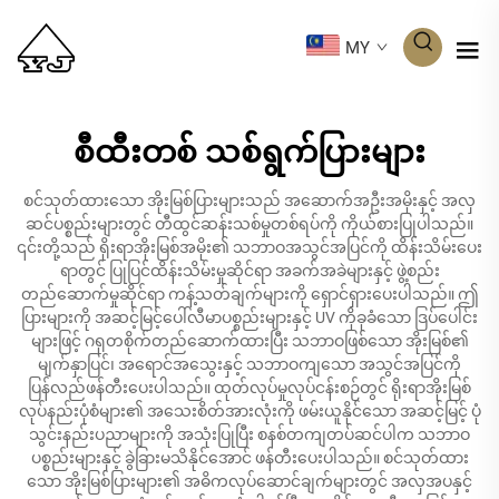
MY
စီထီးတစ် သစ်ရွက်ပြားများ
စင်သုတ်ထားသော အိုးမြစ်ပြားများသည် အဆောက်အဦးအမိုးနှင့် အလှ
ဆင်ပစ္စည်းများတွင် တီထွင်ဆန်းသစ်မှုတစ်ရပ်ကို ကိုယ်စားပြုပါသည်။
၎င်းတို့သည် ရိုးရာအိုးမြစ်အမိုး၏ သဘာဝအသွင်အပြင်ကို ထိန်းသိမ်းပေး
ရာတွင် ပြုပြင်ထိန်းသိမ်းမှုဆိုင်ရာ အခက်အခဲများနှင့် ဖွဲ့စည်း
တည်ဆောက်မှုဆိုင်ရာ ကန့်သတ်ချက်များကို ရှောင်ရှားပေးပါသည်။ ဤ
ပြားများကို အဆင့်မြင့်ပေါ်လီမာပစ္စည်းများနှင့် UV ကိုခုခံသော ဒြပ်ပေါင်း
များဖြင့် ဂရုတစိုက်တည်ဆောက်ထားပြီး သဘာဝဖြစ်သော အိုးမြစ်၏
မျက်နှာပြင်၊ အရောင်အသွေးနှင့် သဘာဝကျသော အသွင်အပြင်ကို
ပြန်လည်ဖန်တီးပေးပါသည်။ ထုတ်လုပ်မှုလုပ်ငန်းစဉ်တွင် ရိုးရာအိုးမြစ်
လုပ်နည်းပုံစံများ၏ အသေးစိတ်အားလုံးကို ဖမ်းယူနိုင်သော အဆင့်မြင့် ပုံ
သွင်းနည်းပညာများကို အသုံးပြုပြီး စနစ်တကျတပ်ဆင်ပါက သဘာဝ
ပစ္စည်းများနှင့် ခွဲခြားမသိနိုင်အောင် ဖန်တီးပေးပါသည်။ စင်သုတ်ထား
သော အိုးမြစ်ပြားများ၏ အဓိကလုပ်ဆောင်ချက်များတွင် အလှအပနှင့်