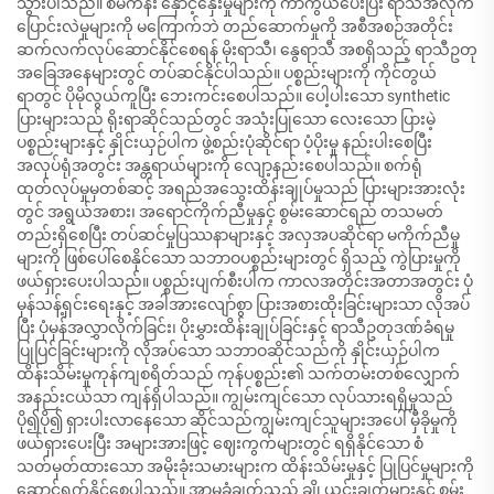
သွားပါသည်။ စီမံကိန်း နှောင့်နှေးမှုများကို ကာကွယ်ပေးပြီး ရာသီအလိုက်
ပြောင်းလဲမှုများကို မကြောက်ဘဲ တည်ဆောက်မှုကို အစီအစဉ်အတိုင်း
ဆက်လက်လုပ်ဆောင်နိုင်စေရန် မိုးရာသီ၊ နွေရာသီ အစရှိသည့် ရာသီဥတု
အခြေအနေများတွင် တပ်ဆင်နိုင်ပါသည်။ ပစ္စည်းများကို ကိုင်တွယ်
ရာတွင် ပိုမိုလွယ်ကူပြီး ဘေးကင်းစေပါသည်။ ပေါ့ပါးသော synthetic
ပြားများသည် ရိုးရာဆိုင်သည်တွင် အသုံးပြုသော လေးသော ပြားမဲ့
ပစ္စည်းများနှင့် နှိုင်းယှဉ်ပါက ဖွဲ့စည်းပုံဆိုင်ရာ ပံ့ပိုးမှု နည်းပါးစေပြီး
အလုပ်ရုံအတွင်း အန္တရာယ်များကို လျော့နည်းစေပါသည်။ စက်ရုံ
ထုတ်လုပ်မှုမှတစ်ဆင့် အရည်အသွေးထိန်းချုပ်မှုသည် ပြားများအားလုံး
တွင် အရွယ်အစား၊ အရောင်ကိုက်ညီမှုနှင့် စွမ်းဆောင်ရည် တသမတ်
တည်းရှိစေပြီး တပ်ဆင်မှုပြဿနာများနှင့် အလှအပဆိုင်ရာ မကိုက်ညီမှု
များကို ဖြစ်ပေါ်စေနိုင်သော သဘာဝပစ္စည်းများတွင် ရှိသည့် ကွဲပြားမှုကို
ဖယ်ရှားပေးပါသည်။ ပစ္စည်းပျက်စီးပါက ကာလအတိုင်းအတာအတွင်း ပုံ
မှန်သန့်ရှင်းရေးနှင့် အခါအားလျော်စွာ ပြားအစားထိုးခြင်းများသာ လိုအပ်
ပြီး ပုံမှန်အလွှာလိုက်ခြင်း၊ ပိုးမွှားထိန်းချုပ်ခြင်းနှင့် ရာသီဥတုဒဏ်ခံရမှု
ပြုပြင်ခြင်းများကို လိုအပ်သော သဘာဝဆိုင်သည်ကို နှိုင်းယှဉ်ပါက
ထိန်းသိမ်းမှုကုန်ကျစရိတ်သည် ကုန်ပစ္စည်း၏ သက်တမ်းတစ်လျှောက်
အနည်းငယ်သာ ကျန်ရှိပါသည်။ ကျွမ်းကျင်သော လုပ်သားရရှိမှုသည်
ပို၍ပို၍ ရှားပါးလာနေသော ဆိုင်သည်ကျွမ်းကျင်သူများအပေါ် မှီခိုမှုကို
ဖယ်ရှားပေးပြီး အများအားဖြင့် ဈေးကွက်များတွင် ရရှိနိုင်သော စံ
သတ်မှတ်ထားသော အမိုးခုံးသမားများက ထိန်းသိမ်းမှုနှင့် ပြုပြင်မှုများကို
ဆောင်ရွက်နိုင်စေပါသည်။ အာမခံချက်သည် ချို့ယွင်းချက်များနှင့် စွမ်း