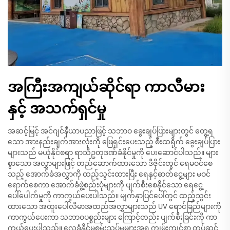
အကြီးအကျယ်ဆိုင်ရာ ကာလီမား
နှင့် အသက်ရှင်မှု
အဆင့်မြင့် အင်ဂျင်နီယာပညာဖြင့် သဘာဝ ခွေးချပ်ပြားများတွင် တွေ့ရ
သော အားနည်းချက်အားလုံးကို ဖြေရှင်းပေးသည့် စီးထရိုက် ခွေးချပ်ပြား
များသည် မယုံနိုင်စရာ ရာသီဥတုဒဏ်ခံနိုင်မှုကို ပေးဆောင်ပါသည်။ များ
စွာသော အလွှာများဖြင့် တည်ဆောက်ထားသော ဒီဇိုင်းတွင် ရေမဝင်စေ
သည့် အောက်ခံအလွှာကို ထည့်သွင်းထားပြီး ရေနှင့်ဓာတ်ငွေ့များ မဝင်
ရောက်စေကာ အောက်ခံဖွဲ့စည်းပုံများကို ပျက်စီးစေနိုင်သော ရေငွေ့
ပေါ်ပေါက်မှုကို ကာကွယ်ပေးပါသည်။ မျက်နှာပြင်ပေါ်တွင် ထည့်သွင်း
ထားသော အထူးပေါ်လီမာအထည်အလွှာများသည် UV ရောင်ခြည်များကို
ကာကွယ်ပေးကာ သဘာဝပစ္စည်းများ ကြောင့်တည်း ပျက်စီးခြင်းကို ကာ
ကွယ်ပေးပါသည်။ လေခံနိုင်မှုစမ်းသပ်မှုများအရ ကျွမ်းကျင်စွာ တပ်ဆင်