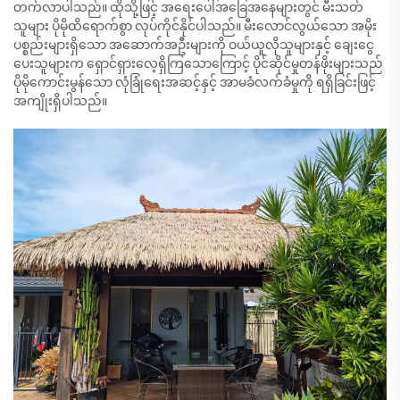
တက်လာပါသည်။ ထိုသို့ဖြင့် အရေးပေါ်အခြေအနေများတွင် မီးသတ်
သူများ ပိုမိုထိရောက်စွာ လုပ်ကိုင်နိုင်ပါသည်။ မီးလောင်လွယ်သော အမိုး
ပစ္စည်းများရှိသော အဆောက်အဦးများကို ဝယ်ယူလိုသူများနှင့် ချေးငွေ
ပေးသူများက ရှောင်ရှားလေ့ရှိကြသောကြောင့် ပိုင်ဆိုင်မှုတန်ဖိုးများသည်
ပိုမိုကောင်းမွန်သော လုံခြုံရေးအဆင့်နှင့် အာမခံလက်ခံမှုကို ရရှိခြင်းဖြင့်
အကျိုးရှိပါသည်။