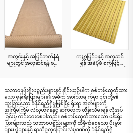
ဒေသရှိ အပန်းဖြေစခန်းများ
အတွက်
အတွင်းနှင့် အပြင်ဘက်နံရံ
ကမ္ဘာ့ပြင်ပနှင့် အလှဆင်
များတွင် အလှဆင်ရန် စက်
ရန် အခဲပုံစံ စက်ဖြင့်
ဖြင့်ထုတ်ထားသော ထန်း
ထုတ်ထားသော ထန်းကောင်း
ကောင်းများ
ပြားများ 15x90 စင်တီမီတာ
သဘာဝဖုန်းရိုးပစ္စည်းများနှင့် နှိုင်းယှဉ်ပါက စစ်တမ်းထုတ်ထား
သော ဖုန်းရိုးပြားများ၏ အဓိက အားသာချက်မှာ ၎င်းတို့၏
ထူးခြားသော ခံနိုင်ရည်ရှိမှုဖြစ်ပြီး ရိုးရာ အုတ်များကို
အကြိမ်ကြိမ် လဲလှယ်ရန်နှင့် ဆက်လက် ထိန်းသိမ်းရန် လိုအပ်
ခြင်းမှ ကင်းဝေးစေပါသည်။ စစ်တမ်းထုတ်ထားသော ဖုန်းရိုး
ပြားများသည် သဘာဝပစ္စည်းများကို ထိခိုက်စေသော ပိုးမွှား
များ၊ မှိုများနှင့် ရာသီဥတုပြောင်းလဲမှုဒဏ်ကို ခံနိုင်ရည်ရှိ