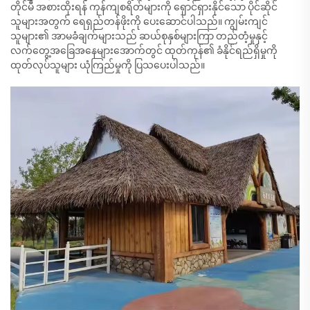
တိုင်မီ အစားထိုးရန် ကုန်ကျစရိတ်များကို ရှောင်ရှားနိုင်သော ပိုင်ဆိုင်
သူများအတွက် ရေရှည်တန်ဖိုးကို ပေးဆောင်ပါသည်။ ကျွမ်းကျင်
သူများ၏ အာမခံချက်များသည် ဆယ်စုနှစ်များကြာ တည်တံ့မှုနှင့်
လက်တွေ့အခြေအနေများအောက်တွင် ထုတ်ကုန်၏ ခံနိုင်ရည်ရှိမှုကို
ထုတ်လုပ်သူများ ယုံကြည်မှုကို ပြသပေးပါသည်။