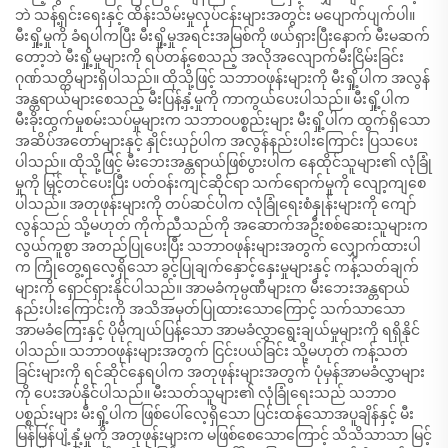
ဘဲ သန့်ရှင်းရေးနှင့် ထိန်းသိမ်းမှုလုပ်ငန်းများအတွင်း မပျောက်ပျက်ပါ။
မီးရှို့မှုကို ခံရပါကပြီး မီးရှို့မှုအရင်းအမြစ်ကို ဖယ်ရှားပြီးနောက် မီးမဆက်
တော့ဘဲ မီးရှို့မှုများကို ရပ်တန့်စေသည့် အလိုအလျောက်မီးငြိမ်းခြင်း
ဂုဏ်သတ္တိများရှိပါသည်။ ထိုသို့ဖြင့် သဘာဝဖုန်းများကို မီးရှို့ပါက အလွန်
အန္တရာယ်များစေသည့် မီးပြန့်နှံ့မှုကို ကာကွယ်ပေးပါသည်။ မီးရှို့ပါက
မီးခိုးထွက်မှုစမ်းသပ်မှုများက သဘာဝပစ္စည်းများ မီးရှို့ပါက ထွက်ရှိသော
အဆိပ်အတော်များနှင့် နှိုင်းယှဉ်ပါက အလွန်နည်းပါးကြောင်း ပြသပေး
ပါသည်။ ထိုသို့ဖြင့် မီးဘေးအန္တရာယ်ဖြစ်ပွားပါက နေထိုင်သူများ၏ လုံခြုံ
မှုကို မြှင့်တင်ပေးပြီး ပတ်ဝန်းကျင်ဆိုင်ရာ သက်ရောက်မှုကို လျော့ကျစေ
ပါသည်။ အတုဖုန်းများကို တပ်ဆင်ပါက လုံခြုံရေးစံနှုန်းများကို ကျော်
လွန်သည် သို့မဟုတ် ကိုက်ညီသည်ကို အဆောက်အဦးစစ်ဆေးသူများက
လွယ်ကူစွာ အတည်ပြုပေးပြီး သဘာဝဖုန်းများအတွက် လျှောက်ထားပါ
က ကြုံတွေ့ရလေ့ရှိသော ခွင့်ပြုချက်နှောင့်နှေးမှုများနှင့် ကန့်သတ်ချက်
များကို ရှောင်ရှားနိုင်ပါသည်။ အာမခံကုမ္ပဏီများက မီးဘေးအန္တရာယ်
နည်းပါးကြောင်းကို အသိအမှတ်ပြုထားသောကြောင့် သက်သာသော
အာမခံကြေးနှင့် ပိုမိုကျယ်ပြန့်သော အာမခံလွှာရွေးချယ်မှုများကို ရရှိနိုင်
ပါသည်။ သဘာဝဖုန်းများအတွက် ငြင်းပယ်ခြင်း သို့မဟုတ် ကန့်သတ်
ခြင်းများကို ရင်ဆိုင်နေရပါက အတုဖုန်းများအတွက် ပုံမှန်အာမခံလွှာများ
ကို ပေးအပ်နိုင်ပါသည်။ မီးသတ်သူများ၏ လုံခြုံရေးသည် သဘာဝ
ပစ္စည်းများ မီးရှို့ပါက ဖြစ်ပေါ်လေ့ရှိသော ပြင်းထန်သောအပူချိန်နှင့် မီး
မြန်မြန်ပျံ့နှံ့မှုကို အတုဖုန်းများက မဖြစ်စေသောကြောင့် သိသိသာသာ မြင့်