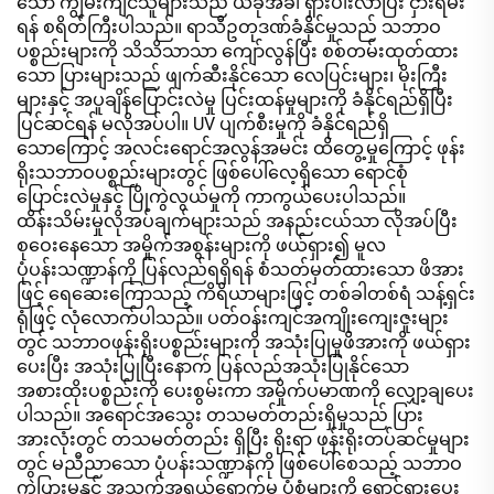
သော ကျွမ်းကျင်သူများသည် ယခုအခါ ရှားပါးလာပြီး ငှားရမ်း
ရန် စရိတ်ကြီးပါသည်။ ရာသီဥတုဒဏ်ခံနိုင်မှုသည် သဘာဝ
ပစ္စည်းများကို သိသိသာသာ ကျော်လွန်ပြီး စစ်တမ်းထုတ်ထား
သော ပြားများသည် ဖျက်ဆီးနိုင်သော လေပြင်းများ၊ မိုးကြီး
များနှင့် အပူချိန်ပြောင်းလဲမှု ပြင်းထန်မှုများကို ခံနိုင်ရည်ရှိပြီး
ပြင်ဆင်ရန် မလိုအပ်ပါ။ UV ပျက်စီးမှုကို ခံနိုင်ရည်ရှိ
သောကြောင့် အလင်းရောင်အလွန်အမင်း ထိတွေ့မှုကြောင့် ဖုန်း
ရိုးသဘာဝပစ္စည်းများတွင် ဖြစ်ပေါ်လေ့ရှိသော ရောင်စုံ
ပြောင်းလဲမှုနှင့် ပြိုကွဲလွယ်မှုကို ကာကွယ်ပေးပါသည်။
ထိန်းသိမ်းမှုလိုအပ်ချက်များသည် အနည်းငယ်သာ လိုအပ်ပြီး
စုဝေးနေသော အမှိုက်အစွန်းများကို ဖယ်ရှား၍ မူလ
ပုံပန်းသဏ္ဍာန်ကို ပြန်လည်ရရှိရန် စံသတ်မှတ်ထားသော ဖိအား
ဖြင့် ရေဆေးကြောသည့် ကိရိယာများဖြင့် တစ်ခါတစ်ရံ သန့်ရှင်း
ရုံဖြင့် လုံလောက်ပါသည်။ ပတ်ဝန်းကျင်အကျိုးကျေးဇူးများ
တွင် သဘာဝဖုန်းရိုးပစ္စည်းများကို အသုံးပြုမှုဖိအားကို ဖယ်ရှား
ပေးပြီး အသုံးပြုပြီးနောက် ပြန်လည်အသုံးပြုနိုင်သော
အစားထိုးပစ္စည်းကို ပေးစွမ်းကာ အမှိုက်ပမာဏကို လျှော့ချပေး
ပါသည်။ အရောင်အသွေး တသမတ်တည်းရှိမှုသည် ပြား
အားလုံးတွင် တသမတ်တည်း ရှိပြီး ရိုးရာ ဖုန်းရိုးတပ်ဆင်မှုများ
တွင် မညီညာသော ပုံပန်းသဏ္ဍာန်ကို ဖြစ်ပေါ်စေသည့် သဘာဝ
ကွဲပြားမှုနှင့် အသက်အရွယ်ရောက်မှု ပုံစံများကို ရှောင်ရှားပေး