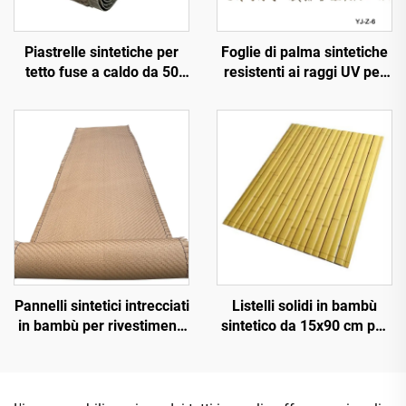
Piastrelle sintetiche per
Foglie di palma sintetiche
tetto fuse a caldo da 50
resistenti ai raggi UV per
cm x 3 m con resistenza al
decorazione paesaggistica
fuoco migliorata
esterna
Pannelli sintetici intrecciati
Listelli solidi in bambù
in bambù per rivestimenti
sintetico da 15x90 cm per
murali interni ed esterni
pavimentazioni e
rivestimenti