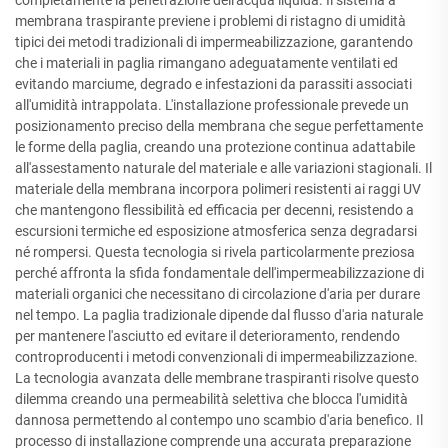
membrana traspirante previene i problemi di ristagno di umidità
tipici dei metodi tradizionali di impermeabilizzazione, garantendo
che i materiali in paglia rimangano adeguatamente ventilati ed
evitando marciume, degrado e infestazioni da parassiti associati
all'umidità intrappolata. L'installazione professionale prevede un
posizionamento preciso della membrana che segue perfettamente
le forme della paglia, creando una protezione continua adattabile
all'assestamento naturale del materiale e alle variazioni stagionali. Il
materiale della membrana incorpora polimeri resistenti ai raggi UV
che mantengono flessibilità ed efficacia per decenni, resistendo a
escursioni termiche ed esposizione atmosferica senza degradarsi
né rompersi. Questa tecnologia si rivela particolarmente preziosa
perché affronta la sfida fondamentale dell'impermeabilizzazione di
materiali organici che necessitano di circolazione d'aria per durare
nel tempo. La paglia tradizionale dipende dal flusso d'aria naturale
per mantenere l'asciutto ed evitare il deterioramento, rendendo
controproducenti i metodi convenzionali di impermeabilizzazione.
La tecnologia avanzata delle membrane traspiranti risolve questo
dilemma creando una permeabilità selettiva che blocca l'umidità
dannosa permettendo al contempo uno scambio d'aria benefico. Il
processo di installazione comprende una accurata preparazione