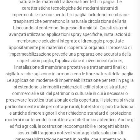
naturale dei materiali tradizionali per tetti in paglia. Le
caratteristiche tecnologiche dei moderni sistemi di
impermeabilizzazione per tetti in paglia includono membrane
traspiranti che permettono la naturale circolazione dell'aria
bloccando al contempo l'ingresso di umidità. Questi sistemi
avanzati utilizzano applicazioni spray specifiche, installazioni di
membrane e soluzioni integrate di drenaggio progettate
appositamente per materiali di copertura organici. Il processo di
impermeabilizzazione prevede una preparazione accurata della
superficie in paglia, l'applicazione di rivestimenti primer,
l'installazione di membrane protettive e trattamenti finali di
sigillatura che agiscono in armonia con le fibre naturali della paglia.
Le applicazioni moderne di impermeabilizzazione per tetti in paglia
si estendono a immobili residenziali, edifici storici, strutture
commerciali e siti del patrimonio culturale in cui è necessario
preservare l'estetica tradizionale della copertura. Il sistema si rivela
particolarmente utile per cottage rurali, hotel storici, pub tradizionali
e antiche dimore signorili che richiedono standard di protezione
moderni mantenendo il carattere architettonico autentico. Anche gli
edifici agricoli, le costruzioni ecocompatibili e i progetti abitativi
sostenibili traggono notevoli vantaggi dalle soluzioni di
impermeabilizzazione per tetti in paglia, che aumentano la