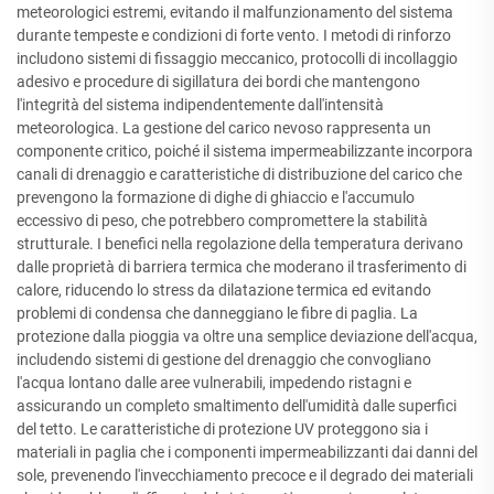
meteorologici estremi, evitando il malfunzionamento del sistema
durante tempeste e condizioni di forte vento. I metodi di rinforzo
includono sistemi di fissaggio meccanico, protocolli di incollaggio
adesivo e procedure di sigillatura dei bordi che mantengono
l'integrità del sistema indipendentemente dall'intensità
meteorologica. La gestione del carico nevoso rappresenta un
componente critico, poiché il sistema impermeabilizzante incorpora
canali di drenaggio e caratteristiche di distribuzione del carico che
prevengono la formazione di dighe di ghiaccio e l'accumulo
eccessivo di peso, che potrebbero compromettere la stabilità
strutturale. I benefici nella regolazione della temperatura derivano
dalle proprietà di barriera termica che moderano il trasferimento di
calore, riducendo lo stress da dilatazione termica ed evitando
problemi di condensa che danneggiano le fibre di paglia. La
protezione dalla pioggia va oltre una semplice deviazione dell'acqua,
includendo sistemi di gestione del drenaggio che convogliano
l'acqua lontano dalle aree vulnerabili, impedendo ristagni e
assicurando un completo smaltimento dell'umidità dalle superfici
del tetto. Le caratteristiche di protezione UV proteggono sia i
materiali in paglia che i componenti impermeabilizzanti dai danni del
sole, prevenendo l'invecchiamento precoce e il degrado dei materiali