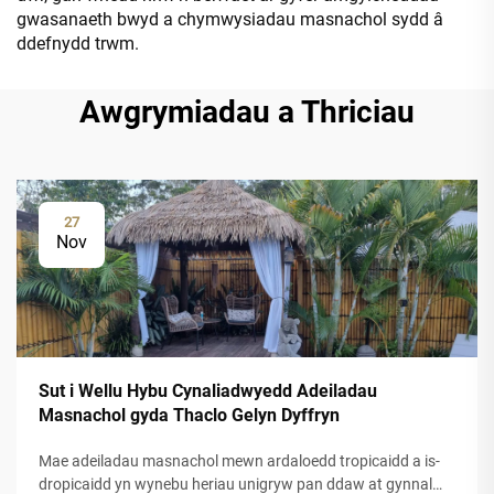
gwasanaeth bwyd a chymwysiadau masnachol sydd â
ddefnydd trwm.
Awgrymiadau a Thriciau
27
Nov
Sut i Wellu Hybu Cynaliadwyedd Adeiladau
Masnachol gyda Thaclo Gelyn Dyffryn
Mae adeiladau masnachol mewn ardaloedd tropicaidd a is-
dropicaidd yn wynebu heriau unigryw pan ddaw at gynnal