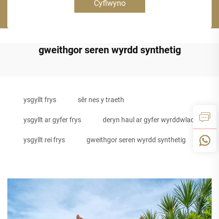
Cyflwyno
gweithgor seren wyrdd synthetig
ysgyllt frys
sêr nes y traeth
ysgyllt ar gyfer frys
deryn haul ar gyfer wyrddwlad
ysgyllt rei frys
gweithgor seren wyrdd synthetig