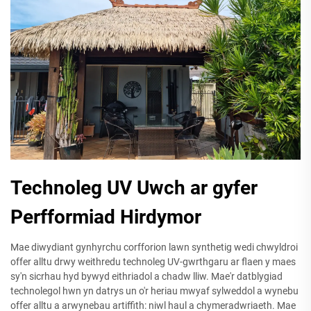
Technoleg UV Uwch ar gyfer
Perfformiad Hirdymor
Mae diwydiant gynhyrchu corfforion lawn synthetig wedi chwyldroi
offer alltu drwy weithredu technoleg UV-gwrthgaru ar flaen y maes
sy'n sicrhau hyd bywyd eithriadol a chadw lliw. Mae'r datblygiad
technolegol hwn yn datrys un o'r heriau mwyaf sylweddol a wynebu
offer alltu a arwynebau artiffith: niwl haul a chymeradwriaeth. Mae