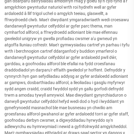
gan ddarparu datrysiadau amddiffyn rhag y goleu sy'n cyd-fynd â'r
amgylchion gwyntudur naturiol wrth roi hydrefn well ar gyfer
ardaloedd â llif trigol uchel o amgylch teeiau, glaswellt, a
ffrwydroedd clwb. Mae'r diwydiant ymgaradwriaeth wedi croesawu
dandanwyll gwyntudur celfyddol ar gyfer parc thema, man
cymharfod allforol, a ffrwydroedd adloniant ble mae elfennau
gweledol unigryw yn gwella profiadau cwsmer a'u gwneud yn
atgoffa lluniau cofrestr. Mae'r gymwysiadau cartref yn parhau i tyfu
wrth i berchnogion cartref ddarganfod y buddion ymarferol o
dandanwyll gwyntudur celfyddol ar gyfer ardaloedd pwll dŵr,
garddau, a goofnodau allforol ble efallai na fydd croesfanau
draddodiadol yn darparu'r effaith gweledol yr hoffent. Defnyddir y
cynnyrch hyn gan sefydliadau addysg ar gyfer ardaloedd adloniant
ar gampws, dosbarthiadau allforol, a lleoliadau i gasglu myfyrwyr
sydd angen craidd, craidd fwyddol sydd yn gallu gorfodi defnydd
trwm a amodau tywyll amrywiol. Mae diwydiant gynyrchiaduron o
danwyll gwyntudur celfyddol hefyd wedi dod o hyd i lwyddiant yn
gynefrynoedd masnachol ble mae busnesau yn chwilio am
groesfanau allforol gwahanol ar gyfer ardaloedd torri ar gyfer staff,
goofnodau derbyn cwsmer, a digwyddiadau hyrwyddo sy'n
adlewyrchu eu hymrwymiad i newid a gyfrifolrwydd amgylcheddol.
Mae'r gymhwysiadau eithriadol ar draws sawl sector yn dangos y