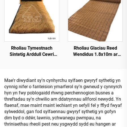
Rholiau Tymestnach
Rholiau Glaciau Reed
Sintetig Arddull Cewri
Wendidus 1.8x10m ar
1*15m Ochr ar gyfer
gyfer Sgrinio Preifatrwydd
Gosod Cyflym
Mae'r diwydiant sy'n cynhyrchu sylfaen gwyryf sythetig yn
cynnig nifer o fanteision ymarferol sy'n gwneud y cynnyrch
hyn yn fwy poblogaidd rhwng perchennogion busnes a
threftadau sy'n chwilio am ddatrynnau allforol newydd. Yn
flaenaf, mae maint maint iechiant yn sefyll fel y fflyd fwyaf
sylweddol, gan fod sylfaennau gwyryf sythetig yn gofyn
dim byd o ddŵr, lawnio, ychwanegu pwmpau, na
thriniaethau rheoli pest neu ysgwydd sydd eu hangen ar