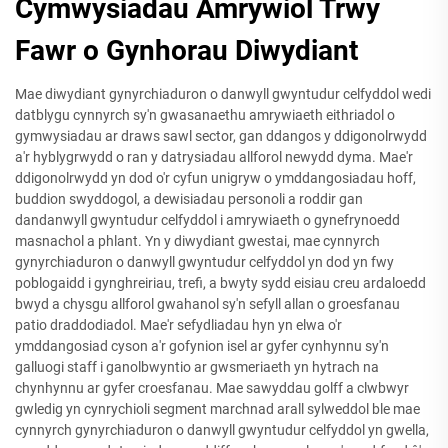
Cymwysiadau Amrywiol Trwy
Fawr o Gynhorau Diwydiant
Mae diwydiant gynyrchiaduron o danwyll gwyntudur celfyddol wedi
datblygu cynnyrch sy'n gwasanaethu amrywiaeth eithriadol o
gymwysiadau ar draws sawl sector, gan ddangos y ddigonolrwydd
a'r hyblygrwydd o ran y datrysiadau allforol newydd dyma. Mae'r
ddigonolrwydd yn dod o'r cyfun unigryw o ymddangosiadau hoff,
buddion swyddogol, a dewisiadau personoli a roddir gan
dandanwyll gwyntudur celfyddol i amrywiaeth o gynefrynoedd
masnachol a phlant. Yn y diwydiant gwestai, mae cynnyrch
gynyrchiaduron o danwyll gwyntudur celfyddol yn dod yn fwy
poblogaidd i gynghreiriau, trefi, a bwyty sydd eisiau creu ardaloedd
bwyd a chysgu allforol gwahanol sy'n sefyll allan o groesfanau
patio draddodiadol. Mae'r sefydliadau hyn yn elwa o'r
ymddangosiad cyson a'r gofynion isel ar gyfer cynhynnu sy'n
galluogi staff i ganolbwyntio ar gwsmeriaeth yn hytrach na
chynhynnu ar gyfer croesfanau. Mae sawyddau golff a clwbwyr
gwledig yn cynrychioli segment marchnad arall sylweddol ble mae
cynnyrch gynyrchiaduron o danwyll gwyntudur celfyddol yn gwella,