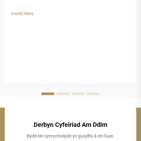
ymddangosiad esthetig tra bod siŵr o hyd-drafod hir dymor.
Mae deunyddiau traddodiadol ar gyfer to, a chwarae, yn aml
Gweld Mwy
yn methu pan gaiff eu rhoi i agored i'w gofodolaeth gryf.
Derbyn Cyfeiriad Am Ddim
Bydd ein cynrychiolydd yn gysylltu â chi fuan.