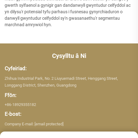
gwerth sylfaenol a gynigir gan dandanwyll gwyntudur celfyddol ac
yn dilysu'r potensial tyfu parhaus i fusnesau gynyrchiaduron o
danwyll gwyntudur celfyddol sy'n gwasanaethu'r segmentau
marchnad amrywiol hyn.
Cysylltu â Ni
Cyfeiriad:
Zhihua Industrial Park, No. 2 Liuyuemadi Street, Henggang Street,
Longgang District, Shenzhen, Guangdong
Ffôn:
+86-18929355182
E-bost:
Company E-mail:
[email protected]