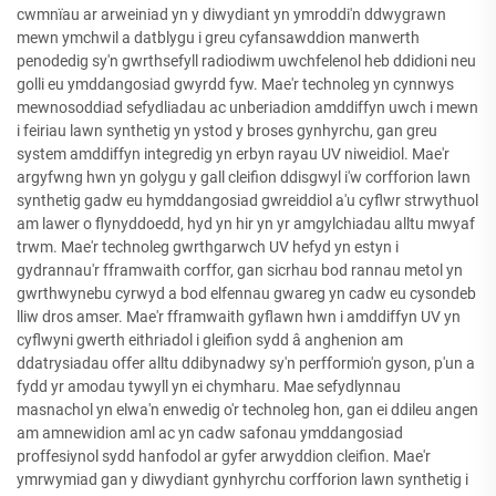
cwmnïau ar arweiniad yn y diwydiant yn ymroddi'n ddwygrawn
mewn ymchwil a datblygu i greu cyfansawddion manwerth
penodedig sy'n gwrthsefyll radiodiwm uwchfelenol heb ddidioni neu
golli eu ymddangosiad gwyrdd fyw. Mae'r technoleg yn cynnwys
mewnosoddiad sefydliadau ac unberiadion amddiffyn uwch i mewn
i feiriau lawn synthetig yn ystod y broses gynhyrchu, gan greu
system amddiffyn integredig yn erbyn rayau UV niweidiol. Mae'r
argyfwng hwn yn golygu y gall cleifion ddisgwyl i'w corfforion lawn
synthetig gadw eu hymddangosiad gwreiddiol a'u cyflwr strwythuol
am lawer o flynyddoedd, hyd yn hir yn yr amgylchiadau alltu mwyaf
trwm. Mae'r technoleg gwrthgarwch UV hefyd yn estyn i
gydrannau'r fframwaith corffor, gan sicrhau bod rannau metol yn
gwrthwynebu cyrwyd a bod elfennau gwareg yn cadw eu cysondeb
lliw dros amser. Mae'r fframwaith gyflawn hwn i amddiffyn UV yn
cyflwyni gwerth eithriadol i gleifion sydd â anghenion am
ddatrysiadau offer alltu ddibynadwy sy'n perfformio'n gyson, p'un a
fydd yr amodau tywyll yn ei chymharu. Mae sefydlynnau
masnachol yn elwa'n enwedig o'r technoleg hon, gan ei ddileu angen
am amnewidion aml ac yn cadw safonau ymddangosiad
proffesiynol sydd hanfodol ar gyfer arwyddion cleifion. Mae'r
ymrwymiad gan y diwydiant gynhyrchu corfforion lawn synthetig i