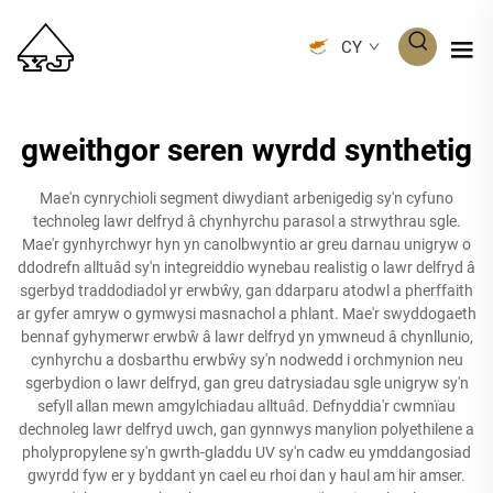
CY
gweithgor seren wyrdd synthetig
Mae'n cynrychioli segment diwydiant arbenigedig sy'n cyfuno
technoleg lawr delfryd â chynhyrchu parasol a strwythrau sgle.
Mae'r gynhyrchwyr hyn yn canolbwyntio ar greu darnau unigryw o
ddodrefn alltuâd sy'n integreiddio wynebau realistig o lawr delfryd â
sgerbyd traddodiadol yr erwbŵy, gan ddarparu atodwl a pherffaith
ar gyfer amryw o gymwysi masnachol a phlant. Mae'r swyddogaeth
bennaf gyhymerwr erwbŵ â lawr delfryd yn ymwneud â chynllunio,
cynhyrchu a dosbarthu erwbŵy sy'n nodwedd i orchmynion neu
sgerbydion o lawr delfryd, gan greu datrysiadau sgle unigryw sy'n
sefyll allan mewn amgylchiadau alltuâd. Defnyddia'r cwmnïau
dechnoleg lawr delfryd uwch, gan gynnwys manylion polyethilene a
pholypropylene sy'n gwrth-gladdu UV sy'n cadw eu ymddangosiad
gwyrdd fyw er y byddant yn cael eu rhoi dan y haul am hir amser.