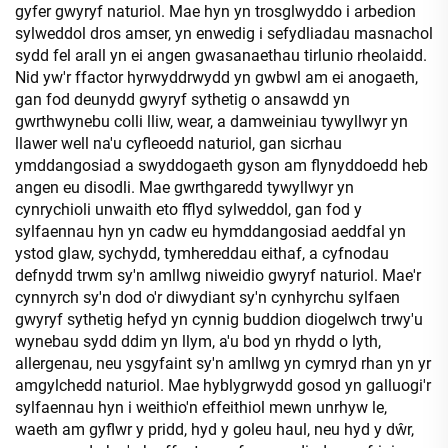
gyfer gwyryf naturiol. Mae hyn yn trosglwyddo i arbedion
sylweddol dros amser, yn enwedig i sefydliadau masnachol
sydd fel arall yn ei angen gwasanaethau tirlunio rheolaidd.
Nid yw'r ffactor hyrwyddrwydd yn gwbwl am ei anogaeth,
gan fod deunydd gwyryf sythetig o ansawdd yn
gwrthwynebu colli lliw, wear, a damweiniau tywyllwyr yn
llawer well na'u cyfleoedd naturiol, gan sicrhau
ymddangosiad a swyddogaeth gyson am flynyddoedd heb
angen eu disodli. Mae gwrthgaredd tywyllwyr yn
cynrychioli unwaith eto fflyd sylweddol, gan fod y
sylfaennau hyn yn cadw eu hymddangosiad aeddfal yn
ystod glaw, sychydd, tymhereddau eithaf, a cyfnodau
defnydd trwm sy'n amllwg niweidio gwyryf naturiol. Mae'r
cynnyrch sy'n dod o'r diwydiant sy'n cynhyrchu sylfaen
gwyryf sythetig hefyd yn cynnig buddion diogelwch trwy'u
wynebau sydd ddim yn llym, a'u bod yn rhydd o lyth,
allergenau, neu ysgyfaint sy'n amllwg yn cymryd rhan yn yr
amgylchedd naturiol. Mae hyblygrwydd gosod yn galluogi'r
sylfaennau hyn i weithio'n effeithiol mewn unrhyw le,
waeth am gyflwr y pridd, hyd y goleu haul, neu hyd y dŵr,