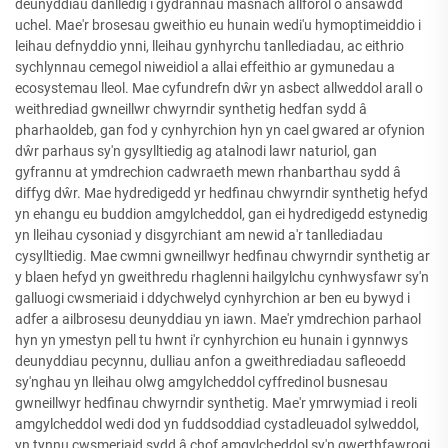
deunyddiau danlledig i gydrannau masnach allforol o ansawdd
uchel. Mae'r brosesau gweithio eu hunain wedi'u hymoptimeiddio i
leihau defnyddio ynni, lleihau gynhyrchu tanllediadau, ac eithrio
sychlynnau cemegol niweidiol a allai effeithio ar gymunedau a
ecosystemau lleol. Mae cyfundrefn dŵr yn asbect allweddol arall o
weithrediad gwneillwr chwyrndir synthetig hedfan sydd â
pharhaoldeb, gan fod y cynhyrchion hyn yn cael gwared ar ofynion
dŵr parhaus sy'n gysylltiedig ag atalnodi lawr naturiol, gan
gyfrannu at ymdrechion cadwraeth mewn rhanbarthau sydd â
diffyg dŵr. Mae hydredigedd yr hedfinau chwyrndir synthetig hefyd
yn ehangu eu buddion amgylcheddol, gan ei hydredigedd estynedig
yn lleihau cysoniad y disgyrchiant am newid a'r tanllediadau
cysylltiedig. Mae cwmni gwneillwyr hedfinau chwyrndir synthetig ar
y blaen hefyd yn gweithredu rhaglenni hailgylchu cynhwysfawr sy'n
galluogi cwsmeriaid i ddychwelyd cynhyrchion ar ben eu bywyd i
adfer a ailbrosesu deunyddiau yn iawn. Mae'r ymdrechion parhaol
hyn yn ymestyn pell tu hwnt i'r cynhyrchion eu hunain i gynnwys
deunyddiau pecynnu, dulliau anfon a gweithrediadau safleoedd
sy'nghau yn lleihau olwg amgylcheddol cyffredinol busnesau
gwneillwyr hedfinau chwyrndir synthetig. Mae'r ymrwymiad i reoli
amgylcheddol wedi dod yn fuddsoddiad cystadleuadol sylweddol,
yn tynnu cwsmeriaid sydd â chof amgylcheddol sy'n gwerthfawrogi