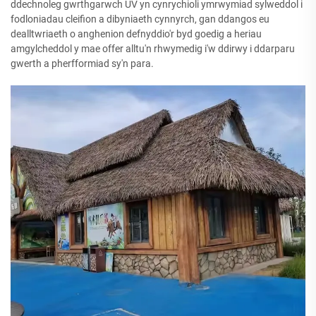
ddechnoleg gwrthgarwch UV yn cynrychioli ymrwymiad sylweddol i
fodloniadau cleifion a dibyniaeth cynnyrch, gan ddangos eu
dealltwriaeth o anghenion defnyddio'r byd goedig a heriau
amgylcheddol y mae offer alltu'n rhwymedig i'w ddirwy i ddarparu
gwerth a pherfformiad sy'n para.