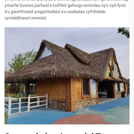
ymarfer busnes parhaol a hoffent gefnogi cwmniïau sy'n cyd-fynd
â'u gwerthoedd amgylcheddol a'u nodiadau cyfrifoldeb
cymdeithasol cwmniol.