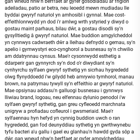
gan wneud nhw'n berffaet ar gyfer gosodiadau ar frigion
adeiladau, patio ar betra, neu leoedd mewn mudiadau lle
byddai gwyryf naturiol yn amhosibl i gynnal. Mae cost-
effeithlonrwydd yn dod i'r amlwg wrth ystyried y diwyd o
gostau maint parhaus, bilau dŵr, a gostau disodli sy'n
gysylltiedig â gwyryf naturiol. Mae buddion amgylcheddol
yn cynnwys cadwraeth dŵr a lleihau defnydd o gemau, sy'n
apelio i gymwystyri eco-cynghorol a busnesau sy'n chwilio
am ddatrynnau cynsus. Mae'r cysonrwydd esthetig a
ddarperir gan gynnyrch sy'n dod o'r diwydiant sy'n
cynhyrchu sylfaen gwyryf sythetig yn sicrhau hygrededd
olwg flynyddoedd i'w gilydd heb amrywio tymhorol, manau
brown, na patrymau tywyll sy'n effeithio ar gwyryf naturiol.
Mae opsiynau addasu'n galluogi busnesau i gynnwys
lliwiau brand, logoau, neu elfennau dylunio penodol i'w
sylfaen gwyryf sythetig, gan greu cyfleoedd marchnata
unigryw a profiadau cofleurol i gwsmeriaid. Mae'r
sylfaennau hyn hefyd yn cynnig buddion uwch o ran
hygrededd, gan fod deunyddiau sythetig yn gwrthwynebu
tyfu bacteri a'u gallu i gael eu glanhau'n hawdd gyda sôp a
dŵr, gan wneud nhw'n berffaet ar gyfer amgylcheddau