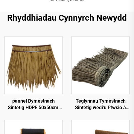
Rhyddhiadau Cynnyrch Newydd
pannel Dymestnach
Teglynnau Tymestnach
Sintetig HDPE 50x50cm,
Sintetig wedi'u Ffwsio â
Gwrthsefyll UV 15
Chynhesiad 50cmx3m â
mlynedd ar gyfer Gwestai
Gwell Gwrthsefyll Tân
Tropicaidd