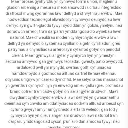
Mae'r broses gynhyrchu yn cynnwys torri'n union, rhaglennu
gludion arbennig a mesurau rheoli ansawdd i sicrhau integreiddio
draffosol rhwng cydrannau lawr delfryd a strwythrau erwbŵ. Mae
nodweddion technolegol allweddol yn cynnwys deunyddiau lawr
delfryd sy'n gwrth-gladdu tywyll sydd ddim yn golchi, ymelynu neu
ddrudwch arferol, tra'n darparu'r ymddangosiad o wynebau lawn
naturiol. Mae chweuldrau modern cynhyrchydd erwbŵ â lawr
delfryd yn defnyddio systemau cynllunio â gefn cyfrifiadur i greu
patrymau a chynulliadau arferol sy'n cyfarfod gofynion penodol
cleient. Mae'r gymwysi ar gyfer y cynnyrch hyn yn ymestyn i
sectorau amrywiol gan gynnwys lleoliadau gwesty, patio bwydydd,
ardaloedd pwll ym mynydd, cwrtiau golff, cyfluniadau
hamddenbydd a goofnodau alltuâd cartref lle mae elfennau
ddylunio unigryw yn cael eu dymchfid. Mae sefydliadau masnachol
yn gwerthu'r cynnyrch hyn yn enwedig am eu gallu i greu profiadau
brand cofreir tra'n cadw gofynion isel ar gyfer drudwch. Mae'r
diwydiant cynhyrchydd erwbŵ â lawr delfryd yn gwasanaethu
cleientiau sy'n chwilio am ddatrysiadau dodrefn alltuâd arloesol sy'n
cyfuno gwyryf am yr amgylchedd â effaith weledol, gan fod y
cynnyrch hyn yn dileu'r angen am drudwch lawr naturiol tra'n
darparu ymddangosiad cyson, p'un ai o dan amodau tywyll neu
newidau tymhorol.