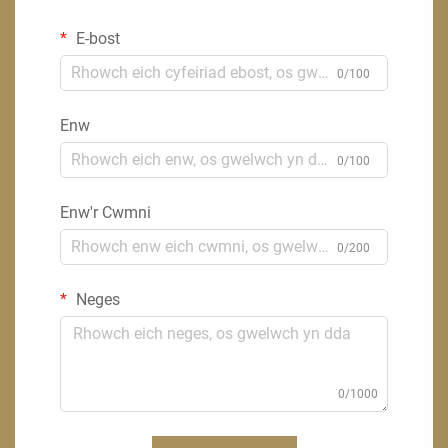
E-bost
0/100
Enw
0/100
Enw'r Cwmni
0/200
Neges
0/1000