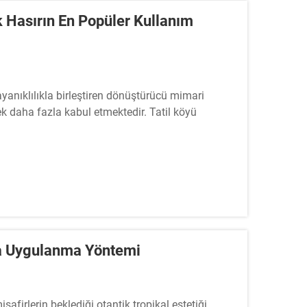
k Hasırın En Popüler Kullanım
dayanıklılıkla birleştiren dönüştürücü mimari
rek daha fazla kabul etmektedir. Tatil köyü
rlerin beklediği otantik tropikal estetiği elde
edir...
da Uygulanma Yöntemi
safirlerin beklediği otantik tropikal estetiği