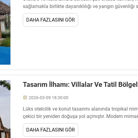
sağlamakla birlikte dayanıklılığı ve yangın güvenliği 
uygulama gerektirir. Uygulama süreci şunları içerir...
DAHA FAZLASINI GÖR
Tasarım İlhamı: Villalar Ve Tatil Bölgel
2026-03-09 18:30:00
Lüks otelcilik ve konut tasarımı alanında tropikal mi
çekici bir yeniden doğuşa yol açmıştır. Modern mimarlar 
örtülerinin otantik estetiğine giderek daha fazla çekilm
DAHA FAZLASINI GÖR