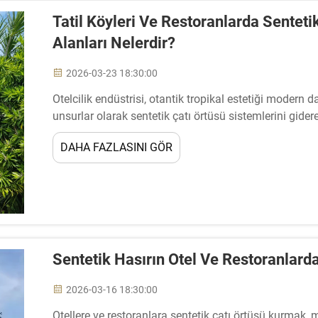
Tatil Köyleri Ve Restoranlarda Senteti
Alanları Nelerdir?
2026-03-23 18:30:00
Otelcilik endüstrisi, otantik tropikal estetiği modern 
unsurlar olarak sentetik çatı örtüsü sistemlerini gide
geliştiricileri ve restoran tasarımcıları dünyada, misafi
DAHA FAZLASINI GÖR
etmek için dikkatli planlama ve uygulama gerektirmekt
Sentetik Hasırın Otel Ve Restoranlar
2026-03-16 18:30:00
Otellere ve restoranlara sentetik çatı örtüsü kurmak, mi