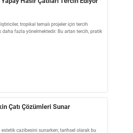
n Yapay Hasır Çatıları Tercih Ediyor
ştiriciler, tropikal temalı projeler için tercih
k daha fazla yönelmektedir. Bu artan tercih, pratik
tkin Çatı Çözümleri Sunar
n estetik cazibesini sunarken; tarihsel olarak bu