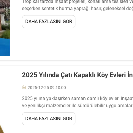
Tropikal tarzda inşaat projeleri, konaklama tesisleri
seçerken sentetik hurma yaprağı hasır, geleneksel doğa
çıkmıştır. Bu yenilikçi çatı çözümü...
DAHA FAZLASINI GÖR
2025 Yılında Çatı Kapaklı Köy Evleri İ
2025-12-25 09:10:00
2025 yılına yaklaşırken saman damlı köy evleri inşaat
ve yenilikçi malzemeler ile sürdürülebilir uygulamala
şekillendiriyor. Modern ev sahipleri ve tatil köyü geliştir
DAHA FAZLASINI GÖR