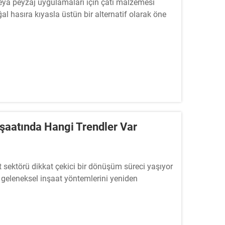
 veya peyzaj uygulamaları için çatı malzemesi
l hasıra kıyasla üstün bir alternatif olarak öne
nşaatında Hangi Trendler Var
 sektörü dikkat çekici bir dönüşüm süreci yaşıyor
r geleneksel inşaat yöntemlerini yeniden
icileri giderek...