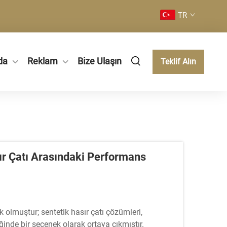
TR
da
Reklam
Bize Ulaşın
Teklif Alın
sır Çatı Arasındaki Performans
ık olmuştur; sentetik hasır çatı çözümleri,
ğinde bir seçenek olarak ortaya çıkmıştır.