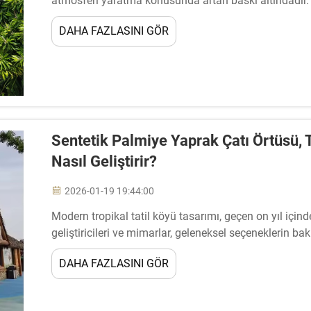
atmosferi yaratma konusunda artan baskı altındadır. 
çatı örtüsü, sık bakım gerektirme, kısa ömür, yangın ris
DAHA FAZLASINI GÖR
gelir...
Sentetik Palmiye Yaprak Çatı Örtüsü, T
Nasıl Geliştirir?
2026-01-19 19:44:00
Modern tropikal tatil köyü tasarımı, geçen on yıl için
geliştiricileri ve mimarlar, geleneksel seçeneklerin ba
otantik estetik etkisi yaratan yenilikçi malzemelere g
DAHA FAZLASINI GÖR