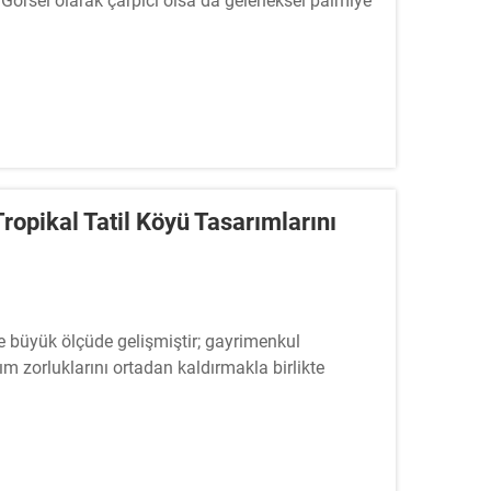
Görsel olarak çarpıcı olsa da geleneksel palmiye
ki ve böcek istilası gibi pek çok zorlukla birlikte
ropikal Tatil Köyü Tasarımlarını
de büyük ölçüde gelişmiştir; gayrimenkul
kım zorluklarını ortadan kaldırmakla birlikte
iderek daha fazla yönelmektedir ...