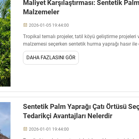
Maliyet Karşılaştırması: Sentetik Palm
Malzemeler
2026-01-05 19:44:00
Tropikal temalı projeler, tatil köyü geliştirme projeleri
malzemesi seçerken sentetik hurma yaprağı hasır ile
daha fazla gündemde yer almaktadır. Modern inşaat, da
DAHA FAZLASINI GÖR
gibi kriterleri gerektirir...
Sentetik Palm Yaprağı Çatı Örtüsü Se
Tedarikçi Avantajları Nelerdir
2026-01-01 19:44:00