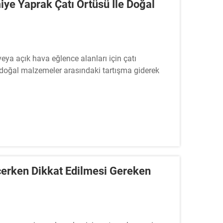
iye Yaprak Çatı Örtüsü Ile Doğal
 veya açık hava eğlence alanları için çatı
 doğal malzemeler arasındaki tartışma giderek
yanıklılık, bakım kolaylığı ve sürdürülebilirlik
çerken Dikkat Edilmesi Gereken