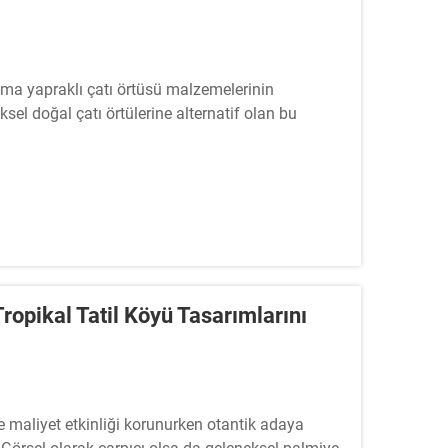
alma yapraklı çatı örtüsü malzemelerinin
el doğal çatı örtülerine alternatif olan bu
na karşı üstün direnç ...
ropikal Tatil Köyü Tasarımlarını
ve maliyet etkinliği korunurken otantik adaya