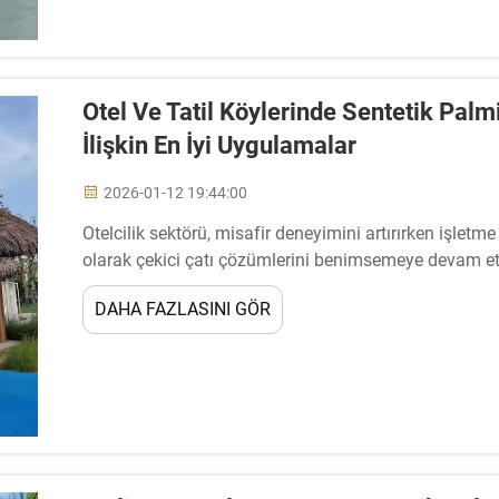
Otel Ve Tatil Köylerinde Sentetik Pal
İlişkin En İyi Uygulamalar
2026-01-12 19:44:00
Otelcilik sektörü, misafir deneyimini artırırken işletme
olarak çekici çatı çözümlerini benimsemeye devam etm
oteller ve tatil köyleri için öncü bir seçim haline gelmişt
DAHA FAZLASINI GÖR