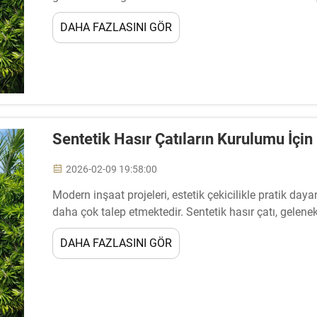
Gayrimenkul geliştiricileri, tatil köyü sahipleri ve ev s
DAHA FAZLASINI GÖR
Sentetik Hasır Çatıların Kurulumu İçin
2026-02-09 19:58:00
Modern inşaat projeleri, estetik çekicilikle pratik daya
daha çok talep etmektedir. Sentetik hasır çatı, gelene
mükemmel bir denge sunar ve mülk sahiplerine...
DAHA FAZLASINI GÖR